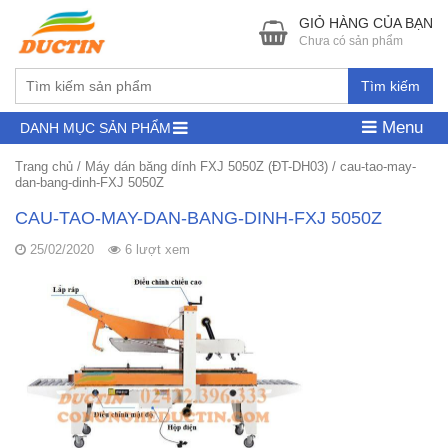
GIỎ HÀNG CỦA BẠN
Chưa có sản phẩm
Tìm kiếm
Menu
DANH MỤC SẢN PHẨM
Trang chủ
/
Máy dán băng dính FXJ 5050Z (ĐT-DH03)
/
cau-tao-may-
dan-bang-dinh-FXJ 5050Z
CAU-TAO-MAY-DAN-BANG-DINH-FXJ 5050Z
25/02/2020
6 lượt xem