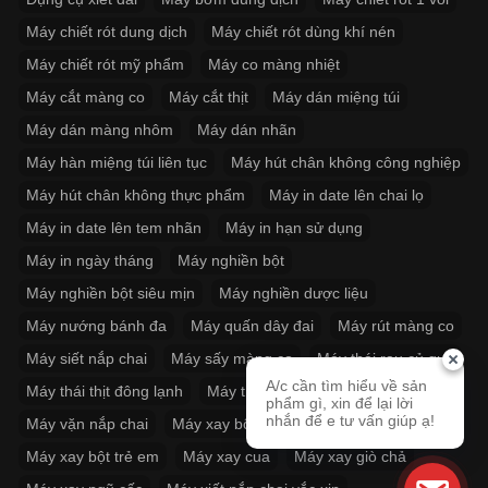
Máy chiết rót dung dịch
Máy chiết rót dùng khí nén
Máy chiết rót mỹ phẩm
Máy co màng nhiệt
Máy cắt màng co
Máy cắt thịt
Máy dán miệng túi
Máy dán màng nhôm
Máy dán nhãn
Máy hàn miệng túi liên tục
Máy hút chân không công nghiệp
Máy hút chân không thực phẩm
Máy in date lên chai lọ
Máy in date lên tem nhãn
Máy in hạn sử dụng
Máy in ngày tháng
Máy nghiền bột
Máy nghiền bột siêu mịn
Máy nghiền dược liệu
Máy nướng bánh đa
Máy quấn dây đai
Máy rút màng co
Máy siết nắp chai
Máy sấy màng co
Máy thái rau củ quả
A/c cần tìm hiểu về sản
Máy thái thịt đông lạnh
Máy thít dây đai
phẩm gì, xin để lại lời
nhắn để e tư vấn giúp ạ!
Máy vặn nắp chai
Máy xay bột khô
Máy xay bột siêu mịn
Máy xay bột trẻ em
Máy xay cua
Máy xay giò chả