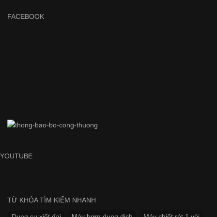
FACEBOOK
YOUTUBE
TỪ KHÓA TÌM KIẾM NHANH
Dụng cụ xiết đai
Máy bơm dung dịch
Máy chiết rót 1 vòi