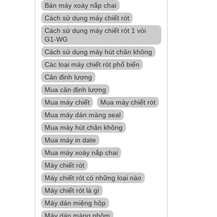
Bán máy xoáy nắp chai
Cách sử dụng máy chiết rót
Cách sử dụng máy chiết rót 1 vòi
G1-WG
Cách sử dụng máy hút chân không
Các loại máy chiết rót phổ biến
Cân định lượng
Mua cân định lượng
Mua máy chiết
Mua máy chiết rót
Mua máy dán màng seal
Mua máy hút chân không
Mua máy in date
Mua máy xoáy nắp chai
Máy chiết rót
Máy chiết rót có những loại nào
Máy chiết rót là gì
Máy dán miệng hộp
Máy dán màng nhôm