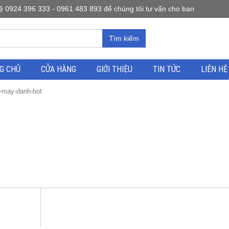
0924 396 333 - 0961 483 893 để chúng tôi tư vấn cho bạn
Tìm kiếm
G CHỦ
CỬA HÀNG
GIỚI THIỆU
TIN TỨC
LIÊN HỆ
-may-danh-bot