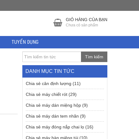
GIỎ HÀNG CỦA BẠN
Chưa có sản phẩm
TUYỂN DỤNG
Tìm kiếm
DANH MỤC TIN TỨC
Chia sẻ cân định lượng
(11)
Chia sẻ máy chiết rót
(29)
Chia sẻ máy dán miệng hộp
(9)
Chia sẻ máy dán tem nhãn
(9)
Chia sẻ máy đóng nắp chai lọ
(16)
Chia sẻ máy hàn miệng túi
(10)