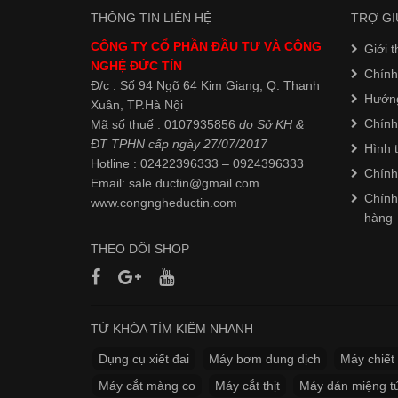
THÔNG TIN LIÊN HỆ
TRỢ GI
CÔNG TY CỔ PHẦN ĐẦU TƯ VÀ CÔNG
Giới t
NGHỆ ĐỨC TÍN
Chính
Đ/c : Số 94 Ngõ 64 Kim Giang, Q. Thanh
Hướn
Xuân, TP.Hà Nội
Chính
Mã số thuế : 0107935856
do Sở KH &
ĐT TPHN cấp ngày 27/07/2017
Hình 
Hotline : 02422396333 – 0924396333
Chính
Email: sale.ductin@gmail.com
Chính
www.
congngheductin.com
hàng
THEO DÕI SHOP
TỪ KHÓA TÌM KIẾM NHANH
Dụng cụ xiết đai
Máy bơm dung dịch
Máy chiết 
Máy cắt màng co
Máy cắt thịt
Máy dán miệng tú