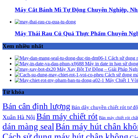
Máy Cắt Bánh Mì Tự Động Chuyên Nghiệp, Nh
Máy Thái Rau Củ Quả Thực Phẩm Chuyên Ngh
Xem nhiều nhất
Cách sử dụng m
Máy in date in hạn sử dụng
Máy Xay Bột Tự Động – Giải Pháp Ngh
Cách sử dụng má
Máy Chiết 1 Vòi
Từ khóa
Bán cân định lượng
Bán dây chuyền chiết rót tự đ
Bán máy chiết rót
Xuân Hà Nội
Bán máy chiết rót chấ
dán màng seal
Bán máy hút chân kh
Cách sử dụng máy hút chân không
Các