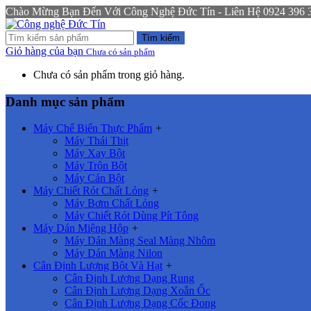
Chào Mừng Bạn Đến Với Công Nghệ Đức Tín - Liên Hệ 0924 396 333
Tìm kiếm
Giỏ hàng của bạn
Chưa có sản phẩm
Chưa có sản phẩm trong giỏ hàng.
Danh mục sản phẩm
Máy Chế Biến Thực Phẩm
+
Máy Thái Thịt
Máy Xay Bột
Máy Trộn Bột
Máy Cán Bột
Máy Chiết Rót Chất Lỏng
+
Máy Bơm Chất Lỏng
Máy Chiết Rót Dùng Pít Tông
Máy Dán Miệng Hộp
+
Máy Dán Màng Seal Màng Nhôm
Máy Dán Màng Nilon
Cân Định Lượng Bột Và Hạt
+
Cân Định Lượng Dạng Rung
Cân Định Lượng Dạng Xoắn Ốc
Cân Định Lượng Dạng Cốc Đong