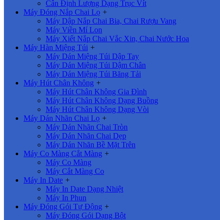
Cân Định Lượng Dạng Trục Vít
Máy Đóng Nắp Chai Lọ
+
Máy Dập Nắp Chai Bia, Chai Rượu Vang
Máy Viền Mí Lon
Máy Xiết Nắp Chai Vắc Xin, Chai Nước Hoa
Máy Hàn Miệng Túi
+
Máy Dán Miệng Túi Dập Tay
Máy Dán Miệng Túi Dậm Chân
Máy Dán Miệng Túi Băng Tải
Máy Hút Chân Không
+
Máy Hút Chân Không Gia Đình
Máy Hút Chân Không Dạng Buồng
Máy Hút Chân Không Dạng Vòi
Máy Dán Nhãn Chai Lọ
+
Máy Dán Nhãn Chai Tròn
Máy Dán Nhãn Chai Dẹp
Máy Dán Nhãn Bề Mặt Trên
Máy Co Màng Cắt Màng
+
Máy Co Màng
Máy Cắt Màng Co
Máy In Date
+
Máy In Date Dạng Nhiệt
Máy In Phun
Máy Đóng Gói Tự Động
+
Máy Đóng Gói Dạng Bột