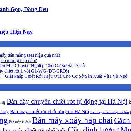
anh Gọn, Đồng Đều
iệp Hiện Nay
áy dán màng seal hiệu quả nhất
 có những loại nào?
iền Mịn Chuyên Nghiệp Cho Cơ Sở Sản Xuất
y chiết rót 1 vòi G1-WG (ĐT-CR06)
 – Giải Pháp Chiết Rót Hiệu Quả Cho Cơ Sở Sản Xuất Vừa Và Nhỏ
Bán dây chuyền chiết rót tự động tại Hà Nội
ộng
Bán máy chiết rót chất lỏng tại Hà Nội
t lỏng
Bán máy chiết rót tại Hà Nội
ông
Bán máy xoáy nắp chai
Cách 
Bán máy in date
Cân định lượng
Mu
 loại máy chiết rót phổ biến