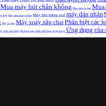
Mua máy hút chân không
Mua 
Mua máy in date
máy dán nhãn
Máy dán màng seal
ng hộp
Máy dán màng nhôm
g
Phân biệt các l
Máy xoáy nắp chai
Máy in date
Ứng dụng của m
y chiết chất lỏng
Sử dụng máy chiết chất lỏng có lợi ích gì
17