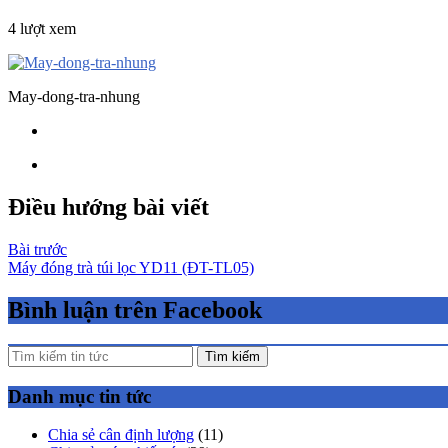
4 lượt xem
May-dong-tra-nhung
Điều hướng bài viết
Bài trước
Máy đóng trà túi lọc YD11 (ĐT-TL05)
Bình luận trên Facebook
Tìm kiếm
Danh mục tin tức
Chia sẻ cân định lượng
(11)