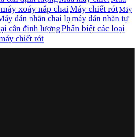
máy xoáy nắp chai
Máy chiết rót
Máy
Máy dán nhãn chai lọ
máy dán nhãn tự
Phân biệt các loại
oại cân định lượng
áy chiết rót