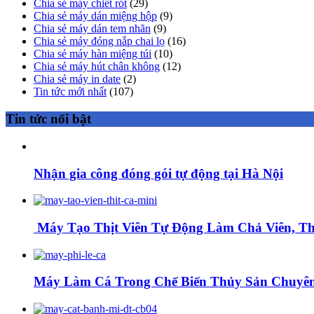
Chia sẻ máy chiết rót
(29)
Chia sẻ máy dán miệng hộp
(9)
Chia sẻ máy dán tem nhãn
(9)
Chia sẻ máy đóng nắp chai lọ
(16)
Chia sẻ máy hàn miệng túi
(10)
Chia sẻ máy hút chân không
(12)
Chia sẻ máy in date
(2)
Tin tức mới nhất
(107)
Tin tức nổi bật
Nhận gia công đóng gói tự động tại Hà Nội
Máy Tạo Thịt Viên Tự Động Làm Chả Viên, Thị
Máy Làm Cá Trong Chế Biến Thủy Sản Chuyên