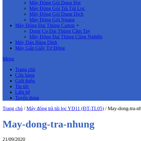
Máy Đóng Gói Dạng Hạt
Máy Đóng Gói Trà Túi Lọc
Máy Đóng Gói Dung Dịch
Máy Đóng Gói Ngang
Máy Đóng Đai Thùng Carton
+
Dụng Cụ Đai Thùng Cầm Tay
Máy Đóng Đai Thùng Công Nghiệp
Máy Dán Băng Dính
Máy Gấp Giấy Tự Động
Menu
Trang chủ
Cửa hàng
Giới thiệu
Tin tức
Liên hệ
Tuyển dụng
Trang chủ
/
Máy đóng trà túi lọc YD11 (ĐT-TL05)
/
May-dong-tra-n
May-dong-tra-nhung
21/09/2020