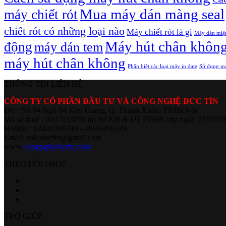
Mua máy dán màng seal
máy chiết rót
chiết rót có những loại nào
Máy chiết rót là gì
Máy dán miệ
Máy hút chân khôn
động
máy dán tem
máy hút chân không
Phân biệt các loại máy in date
Sử dụng má
THÔNG TIN LIÊN HỆ
CÔNG TY CỔ PHẦN ĐẦU TƯ VÀ CÔNG NGHỆ ĐỨC TÍN
Đ/c : Số 94 Ngõ 64 Kim Giang, Q. Thanh Xuân, TP.Hà Nội
Mã số thuế : 0107935856
do Sở KH & ĐT TPHN cấp ngày 27/07/20
Hotline : 02422396333 – 0924396333
Email: sale.ductin@gmail.com
www.
congngheductin.com
THEO DÕI SHOP
TRỢ GIÚP