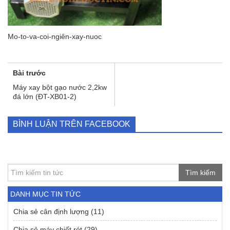
Mo-to-va-coi-ngiên-xay-nuoc
Bài trước
Máy xay bột gạo nước 2,2kw
đá lớn (ĐT-XB01-2)
BÌNH LUẬN TRÊN FACEBOOK
Tìm kiếm
DANH MỤC TIN TỨC
Chia sẻ cân định lượng
(11)
Chia sẻ máy chiết rót
(29)