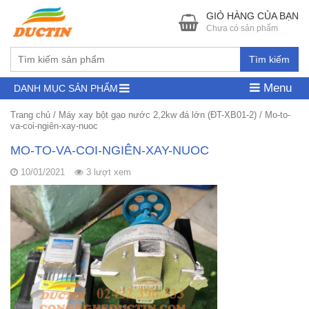
GIỎ HÀNG CỦA BẠN
Chưa có sản phẩm
Tìm kiếm
Menu
DANH MỤC SẢN PHẨM
Trang chủ
/
Máy xay bột gạo nước 2,2kw đá lớn (ĐT-XB01-2)
/
Mo-to-
va-coi-ngiên-xay-nuoc
MO-TO-VA-COI-NGIÊN-XAY-NUOC
10/01/2021
3 lượt xem