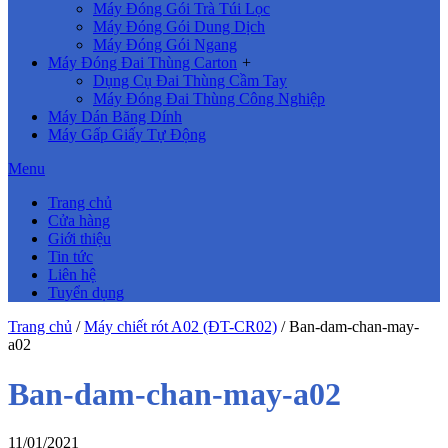
Máy Đóng Gói Trà Túi Lọc
Máy Đóng Gói Dung Dịch
Máy Đóng Gói Ngang
Máy Đóng Đai Thùng Carton
+
Dụng Cụ Đai Thùng Cầm Tay
Máy Đóng Đai Thùng Công Nghiệp
Máy Dán Băng Dính
Máy Gấp Giấy Tự Động
Menu
Trang chủ
Cửa hàng
Giới thiệu
Tin tức
Liên hệ
Tuyển dụng
Trang chủ
/
Máy chiết rót A02 (ĐT-CR02)
/
Ban-dam-chan-may-
a02
Ban-dam-chan-may-a02
11/01/2021