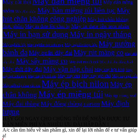
Máy dán miệng túi
Máy cắt thịt
Máy dán màng
Máy hàn miệng túi liên tục
Máy
nhôm
Máy dán nhãn
hút chân không công nghiệp
Máy hút chân không
Máy in date lên tem nhãn
thực phẩm
Máy in date lên chai lọ
Máy in hạn sử dụng
Máy in ngày tháng
Máy nướng
Máy nghiền bột
Máy nghiền dược liệu
Máy nghiền bột siêu mịn
bánh đa
Máy rút màng co
Máy quấn dây đai
Máy siết
Máy sấy màng co
Máy thái rau củ quả
nắp chai
Máy thái thịt đông lạnh
Máy vặn nắp chai
Máy thít dây đai
Máy xay bột khô
Máy
Máy xay cua
Máy xay giò chả
Máy xay ngũ cốc
xay bột siêu mịn
Máy xay bột trẻ em
Máy ép bịch nilon
Máy ép
Máy xiết nắp chai vắc xin
Máy ép miệng túi
chân không
Máy ép màng seal
Máy định
Máy đai thùng
Máy đóng thùng carton
lượng
HÃY GỌI NGAY CHO CHÚNG TÔI ĐỂ NHẬN ĐƯỢC TƯ
VẤN MIỄN PHÍ VÀ NHIỀU ƯU ĐÃI HẤP DẪN !
A/c cần tìm hiểu về sản phẩm gì, xin để lại lời nhắn để e tư vấn giúp
ạ!