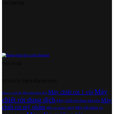
FACEBOOK
YOUTUBE
TỪ KHÓA TÌM KIẾM NHANH
Máy
Máy chiết rót 1 vòi
Máy bơm dung dịch
Dụng cụ xiết đai
chiết rót dung dịch
Máy
Máy chiết rót dùng khí nén
chiết rót mỹ phẩm
Máy cắt màng co
Máy co màng nhiệt