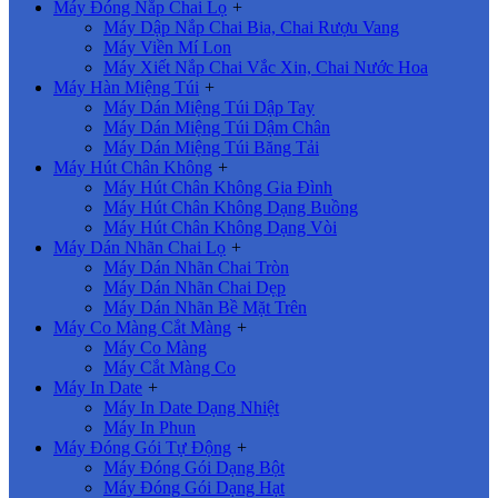
Máy Đóng Nắp Chai Lọ
+
Máy Dập Nắp Chai Bia, Chai Rượu Vang
Máy Viền Mí Lon
Máy Xiết Nắp Chai Vắc Xin, Chai Nước Hoa
Máy Hàn Miệng Túi
+
Máy Dán Miệng Túi Dập Tay
Máy Dán Miệng Túi Dậm Chân
Máy Dán Miệng Túi Băng Tải
Máy Hút Chân Không
+
Máy Hút Chân Không Gia Đình
Máy Hút Chân Không Dạng Buồng
Máy Hút Chân Không Dạng Vòi
Máy Dán Nhãn Chai Lọ
+
Máy Dán Nhãn Chai Tròn
Máy Dán Nhãn Chai Dẹp
Máy Dán Nhãn Bề Mặt Trên
Máy Co Màng Cắt Màng
+
Máy Co Màng
Máy Cắt Màng Co
Máy In Date
+
Máy In Date Dạng Nhiệt
Máy In Phun
Máy Đóng Gói Tự Động
+
Máy Đóng Gói Dạng Bột
Máy Đóng Gói Dạng Hạt