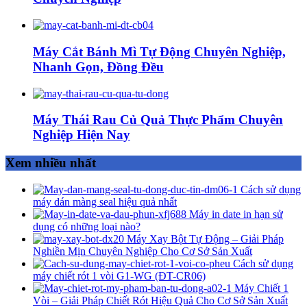
Máy Cắt Bánh Mì Tự Động Chuyên Nghiệp,
Nhanh Gọn, Đồng Đều
Máy Thái Rau Củ Quả Thực Phẩm Chuyên
Nghiệp Hiện Nay
Xem nhiều nhất
Cách sử dụng
máy dán màng seal hiệu quả nhất
Máy in date in hạn sử
dụng có những loại nào?
Máy Xay Bột Tự Động – Giải Pháp
Nghiền Mịn Chuyên Nghiệp Cho Cơ Sở Sản Xuất
Cách sử dụng
máy chiết rót 1 vòi G1-WG (ĐT-CR06)
Máy Chiết 1
Vòi – Giải Pháp Chiết Rót Hiệu Quả Cho Cơ Sở Sản Xuất