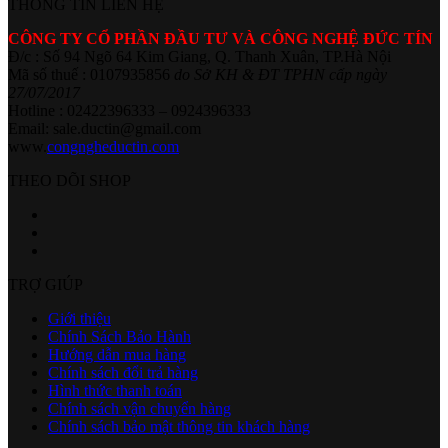
THÔNG TIN LIÊN HỆ
CÔNG TY CỔ PHẦN ĐẦU TƯ VÀ CÔNG NGHỆ ĐỨC TÍN
Đ/c : Số 94 Ngõ 64 Kim Giang, Q. Thanh Xuân, TP.Hà Nội
Mã số thuế : 0107935856
do Sở KH & ĐT TPHN cấp ngày
27/07/2017
Hotline : 02422396333 – 0924396333
Email: sale.ductin@gmail.com
www.
congngheductin.com
THEO DÕI SHOP
TRỢ GIÚP
Giới thiệu
Chính Sách Bảo Hành
Hướng dẫn mua hàng
Chính sách đổi trả hàng
Hình thức thanh toán
Chính sách vận chuyển hàng
Chính sách bảo mật thông tin khách hàng