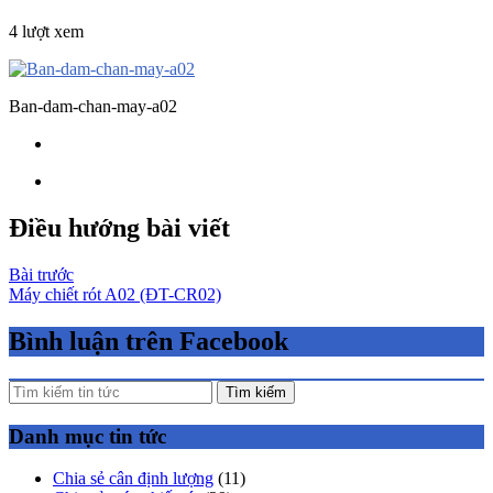
4 lượt xem
Ban-dam-chan-may-a02
Điều hướng bài viết
Bài trước
Máy chiết rót A02 (ĐT-CR02)
Bình luận trên Facebook
Tìm kiếm
Danh mục tin tức
Chia sẻ cân định lượng
(11)