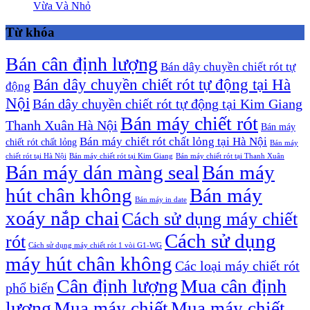
Vừa Và Nhỏ
Từ khóa
Bán cân định lượng
Bán dây chuyền chiết rót tự
Bán dây chuyền chiết rót tự động tại Hà
động
Nội
Bán dây chuyền chiết rót tự động tại Kim Giang
Bán máy chiết rót
Thanh Xuân Hà Nội
Bán máy
Bán máy chiết rót chất lỏng tại Hà Nội
chiết rót chất lỏng
Bán máy
chiết rót tại Hà Nội
Bán máy chiết rót tại Kim Giang
Bán máy chiết rót tại Thanh Xuân
Bán máy dán màng seal
Bán máy
hút chân không
Bán máy
Bán máy in date
xoáy nắp chai
Cách sử dụng máy chiết
Cách sử dụng
rót
Cách sử dụng máy chiết rót 1 vòi G1-WG
máy hút chân không
Các loại máy chiết rót
Cân định lượng
Mua cân định
phổ biến
lượng
Mua máy chiết
Mua máy chiết