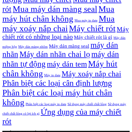
Mua máy dán màng seal
Mua
rót
máy hút chân không
Mua
Mua máy in date
máy xoáy nắp chai
Máy chiết rót
Máy
chiết rót có những loại nào
Máy chiết rót là gì
Máy dán
máy dán
Máy dán màng seal
miệng hộp
Máy dán màng nhôm
nhãn
Máy dán nhãn chai lọ
máy dán
Máy hút
nhãn tự động
máy dán tem
chân không
Máy xoáy nắp chai
Máy in date
Phân biệt các loại cân định lượng
Phân biệt các loại máy hút chân
không
Phân biệt các loại máy in date
Sử dụng máy chiết chất lỏng
Sử dụng máy
Ứng dụng của máy chiết
chiết chất lỏng có lợi ích gì
rót