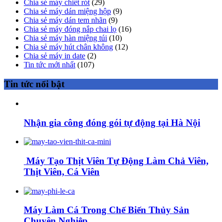
Chia sẻ máy chiết rót
(29)
Chia sẻ máy dán miệng hộp
(9)
Chia sẻ máy dán tem nhãn
(9)
Chia sẻ máy đóng nắp chai lọ
(16)
Chia sẻ máy hàn miệng túi
(10)
Chia sẻ máy hút chân không
(12)
Chia sẻ máy in date
(2)
Tin tức mới nhất
(107)
Tin tức nổi bật
Nhận gia công đóng gói tự động tại Hà Nội
Máy Tạo Thịt Viên Tự Động Làm Chả Viên,
Thịt Viên, Cá Viên
Máy Làm Cá Trong Chế Biến Thủy Sản
Chuyên Nghiệp