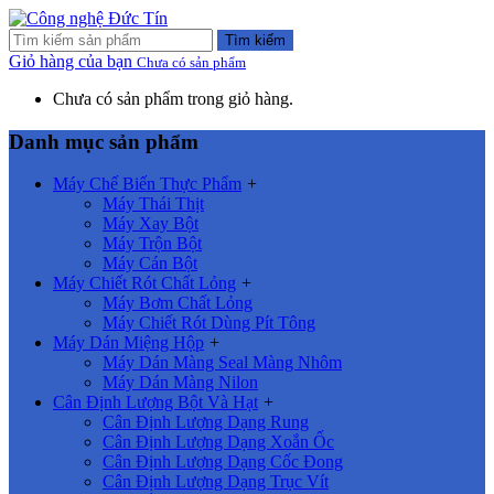
Tìm kiếm
Giỏ hàng của bạn
Chưa có sản phẩm
Chưa có sản phẩm trong giỏ hàng.
Danh mục sản phẩm
Máy Chế Biến Thực Phẩm
+
Máy Thái Thịt
Máy Xay Bột
Máy Trộn Bột
Máy Cán Bột
Máy Chiết Rót Chất Lỏng
+
Máy Bơm Chất Lỏng
Máy Chiết Rót Dùng Pít Tông
Máy Dán Miệng Hộp
+
Máy Dán Màng Seal Màng Nhôm
Máy Dán Màng Nilon
Cân Định Lượng Bột Và Hạt
+
Cân Định Lượng Dạng Rung
Cân Định Lượng Dạng Xoắn Ốc
Cân Định Lượng Dạng Cốc Đong
Cân Định Lượng Dạng Trục Vít