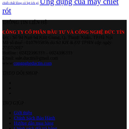
Ứng dụng của máy chiết
chiết chất lỏng có lợi ích gì
rót
THÔNG TIN LIÊN HỆ
CÔNG TY CỔ PHẦN ĐẦU TƯ VÀ CÔNG NGHỆ ĐỨC TÍN
Đ/c : Số 94 Ngõ 64 Kim Giang, Q. Thanh Xuân, TP.Hà Nội
Mã số thuế : 0107935856
do Sở KH & ĐT TPHN cấp ngày
27/07/2017
Hotline : 02422396333 – 0924396333
Email: sale.ductin@gmail.com
www.
congngheductin.com
THEO DÕI SHOP
TRỢ GIÚP
Giới thiệu
Chính Sách Bảo Hành
Hướng dẫn mua hàng
Chính sách đổi trả hàng