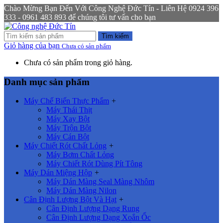
Chào Mừng Bạn Đến Với Công Nghệ Đức Tín - Liên Hệ 0924 396
333 - 0961 483 893 để chúng tôi tư vấn cho bạn
Tìm kiếm
Giỏ hàng của bạn
Chưa có sản phẩm
Chưa có sản phẩm trong giỏ hàng.
Danh mục sản phẩm
Máy Chế Biến Thực Phẩm
+
Máy Thái Thịt
Máy Xay Bột
Máy Trộn Bột
Máy Cán Bột
Máy Chiết Rót Chất Lỏng
+
Máy Bơm Chất Lỏng
Máy Chiết Rót Dùng Pít Tông
Máy Dán Miệng Hộp
+
Máy Dán Màng Seal Màng Nhôm
Máy Dán Màng Nilon
Cân Định Lượng Bột Và Hạt
+
Cân Định Lượng Dạng Rung
Cân Định Lượng Dạng Xoắn Ốc