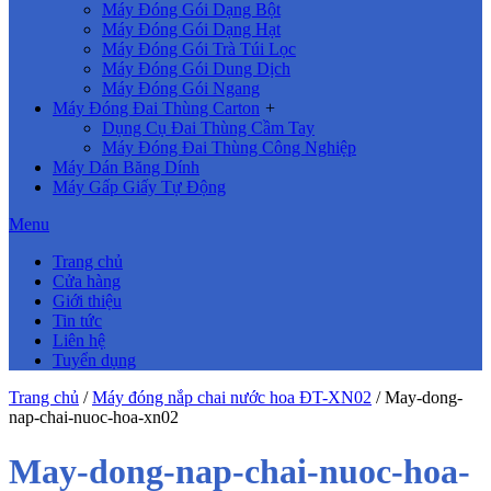
Máy Đóng Gói Dạng Bột
Máy Đóng Gói Dạng Hạt
Máy Đóng Gói Trà Túi Lọc
Máy Đóng Gói Dung Dịch
Máy Đóng Gói Ngang
Máy Đóng Đai Thùng Carton
+
Dụng Cụ Đai Thùng Cầm Tay
Máy Đóng Đai Thùng Công Nghiệp
Máy Dán Băng Dính
Máy Gấp Giấy Tự Động
Menu
Trang chủ
Cửa hàng
Giới thiệu
Tin tức
Liên hệ
Tuyển dụng
Trang chủ
/
Máy đóng nắp chai nước hoa ĐT-XN02
/
May-dong-
nap-chai-nuoc-hoa-xn02
May-dong-nap-chai-nuoc-hoa-