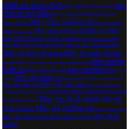
chiết rót dung dịch
Máy
Máy chiết rót dùng khí nén
chiết rót mỹ phẩm
Máy cắt màng co
Máy co màng nhiệt
Máy dán miệng túi
Máy cắt thịt
Máy dán màng
Máy hàn miệng túi liên tục
Máy
nhôm
Máy dán nhãn
hút chân không công nghiệp
Máy hút chân không
Máy in date lên tem nhãn
thực phẩm
Máy in date lên chai lọ
Máy in hạn sử dụng
Máy in ngày tháng
Máy nướng
Máy nghiền bột
Máy nghiền dược liệu
Máy nghiền bột siêu mịn
bánh đa
Máy rút màng co
Máy quấn dây đai
Máy siết
Máy sấy màng co
Máy thái rau củ quả
nắp chai
Máy thái thịt đông lạnh
Máy vặn nắp chai
Máy thít dây đai
Máy xay bột khô
Máy
Máy xay cua
Máy xay giò chả
Máy xay ngũ cốc
xay bột siêu mịn
Máy xay bột trẻ em
Máy ép bịch nilon
Máy ép
Máy xiết nắp chai vắc xin
Máy ép miệng túi
chân không
Máy ép màng seal
Máy định
Máy đai thùng
Máy đóng thùng carton
lượng