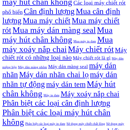
máy hút chân không
Các loại máy chiết rót
Cân định lượng
Mua cân định
phổ biến
lượng
Mua máy chiết
Mua máy chiết
Mua máy dán màng seal
Mua
rót
máy hút chân không
Mua
Mua máy in date
máy xoáy nắp chai
Máy chiết rót
Máy
chiết rót có những loại nào
Máy chiết rót là gì
Máy dán
máy dán
Máy dán màng seal
miệng hộp
Máy dán màng nhôm
nhãn
Máy dán nhãn chai lọ
máy dán
Máy hút
nhãn tự động
máy dán tem
chân không
Máy xoáy nắp chai
Máy in date
Phân biệt các loại cân định lượng
Phân biệt các loại máy hút chân
không
Phân biệt các loại máy in date
Sử dụng máy chiết chất lỏng
Sử dụng máy