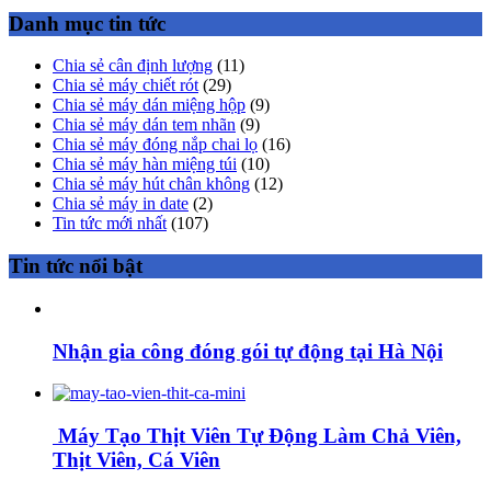
Danh mục tin tức
Chia sẻ cân định lượng
(11)
Chia sẻ máy chiết rót
(29)
Chia sẻ máy dán miệng hộp
(9)
Chia sẻ máy dán tem nhãn
(9)
Chia sẻ máy đóng nắp chai lọ
(16)
Chia sẻ máy hàn miệng túi
(10)
Chia sẻ máy hút chân không
(12)
Chia sẻ máy in date
(2)
Tin tức mới nhất
(107)
Tin tức nổi bật
Nhận gia công đóng gói tự động tại Hà Nội
Máy Tạo Thịt Viên Tự Động Làm Chả Viên,
Thịt Viên, Cá Viên