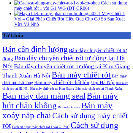
Cách sử dụng
máy chiết rót 1 vòi G1-WG (ĐT-CR06)
Máy Chiết 1
Vòi – Giải Pháp Chiết Rót Hiệu Quả Cho Cơ Sở Sản Xuất
Vừa Và Nhỏ
Từ khóa
Bán cân định lượng
Bán dây chuyền chiết rót tự
Bán dây chuyền chiết rót tự động tại Hà
động
Nội
Bán dây chuyền chiết rót tự động tại Kim Giang
Bán máy chiết rót
Thanh Xuân Hà Nội
Bán máy
Bán máy chiết rót chất lỏng tại Hà Nội
chiết rót chất lỏng
Bán máy
chiết rót tại Hà Nội
Bán máy chiết rót tại Kim Giang
Bán máy chiết rót tại Thanh Xuân
Bán máy dán màng seal
Bán máy
hút chân không
Bán máy
Bán máy in date
xoáy nắp chai
Cách sử dụng máy chiết
Cách sử dụng
rót
Cách sử dụng máy chiết rót 1 vòi G1-WG