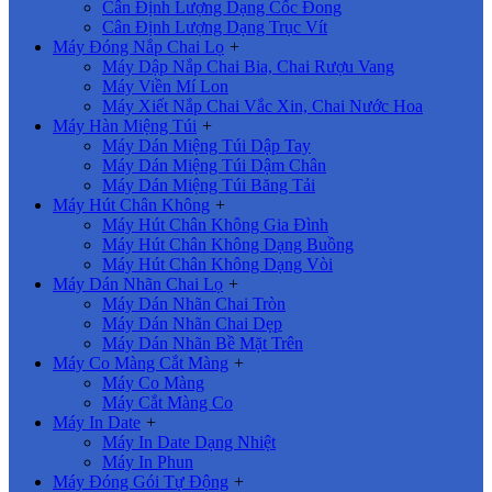
Cân Định Lượng Dạng Cốc Đong
Cân Định Lượng Dạng Trục Vít
Máy Đóng Nắp Chai Lọ
+
Máy Dập Nắp Chai Bia, Chai Rượu Vang
Máy Viền Mí Lon
Máy Xiết Nắp Chai Vắc Xin, Chai Nước Hoa
Máy Hàn Miệng Túi
+
Máy Dán Miệng Túi Dập Tay
Máy Dán Miệng Túi Dậm Chân
Máy Dán Miệng Túi Băng Tải
Máy Hút Chân Không
+
Máy Hút Chân Không Gia Đình
Máy Hút Chân Không Dạng Buồng
Máy Hút Chân Không Dạng Vòi
Máy Dán Nhãn Chai Lọ
+
Máy Dán Nhãn Chai Tròn
Máy Dán Nhãn Chai Dẹp
Máy Dán Nhãn Bề Mặt Trên
Máy Co Màng Cắt Màng
+
Máy Co Màng
Máy Cắt Màng Co
Máy In Date
+
Máy In Date Dạng Nhiệt
Máy In Phun
Máy Đóng Gói Tự Động
+