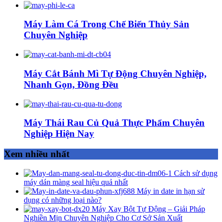
Máy Làm Cá Trong Chế Biến Thủy Sản
Chuyên Nghiệp
Máy Cắt Bánh Mì Tự Động Chuyên Nghiệp,
Nhanh Gọn, Đồng Đều
Máy Thái Rau Củ Quả Thực Phẩm Chuyên
Nghiệp Hiện Nay
Xem nhiều nhất
Cách sử dụng
máy dán màng seal hiệu quả nhất
Máy in date in hạn sử
dụng có những loại nào?
Máy Xay Bột Tự Động – Giải Pháp
Nghiền Mịn Chuyên Nghiệp Cho Cơ Sở Sản Xuất