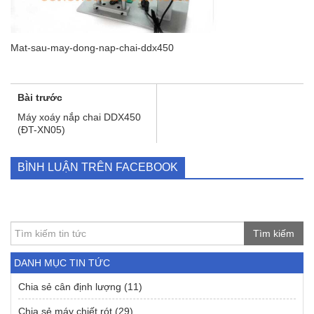
Mat-sau-may-dong-nap-chai-ddx450
Bài trước
Máy xoáy nắp chai DDX450
(ĐT-XN05)
BÌNH LUẬN TRÊN FACEBOOK
Tìm kiếm
DANH MỤC TIN TỨC
Chia sẻ cân định lượng
(11)
Chia sẻ máy chiết rót
(29)