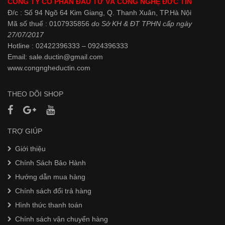
CÔNG TY CỔ PHẦN ĐẦU TƯ VÀ CÔNG NGHỆ ĐỨC TÍN
Đ/c : Số 94 Ngõ 64 Kim Giang, Q. Thanh Xuân, TP.Hà Nội
Mã số thuế : 0107935856
do Sở KH & ĐT TPHN cấp ngày
27/07/2017
Hotline : 02422396333 – 0924396333
Email: sale.ductin@gmail.com
www.
congngheductin.com
THEO DÕI SHOP
TRỢ GIÚP
Giới thiệu
Chính Sách Bảo Hành
Hướng dẫn mua hàng
Chính sách đổi trả hàng
Hình thức thanh toán
Chính sách vận chuyển hàng