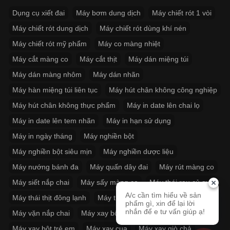
Dụng cụ xiết đai
Máy bơm dung dịch
Máy chiết rót 1 vòi
Máy chiết rót dung dịch
Máy chiết rót dùng khí nén
Máy chiết rót mỹ phẩm
Máy co màng nhiệt
Máy cắt màng co
Máy cắt thịt
Máy dán miệng túi
Máy dán màng nhôm
Máy dán nhãn
Máy hàn miệng túi liên tục
Máy hút chân không công nghiệp
Máy hút chân không thực phẩm
Máy in date lên chai lọ
Máy in date lên tem nhãn
Máy in hạn sử dụng
Máy in ngày tháng
Máy nghiền bột
Máy nghiền bột siêu mịn
Máy nghiền dược liệu
Máy nướng bánh đa
Máy quấn dây đai
Máy rút màng co
Máy siết nắp chai
Máy sấy màng co
Máy thái rau củ quả
A/c cần tìm hiểu về sản
Máy thái thịt đông lạnh
Máy thít dây đai
phẩm gì, xin để lại lời
nhắn để e tư vấn giúp ạ!
Máy vặn nắp chai
Máy xay bột khô
Máy xay bột siêu mịn
Máy xay bột trẻ em
Máy xay cua
Máy xay giò chả