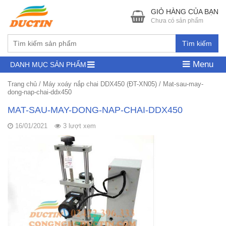
GIỎ HÀNG CỦA BẠN
Chưa có sản phẩm
Tìm kiếm
Menu
DANH MỤC SẢN PHẨM
Trang chủ
/
Máy xoáy nắp chai DDX450 (ĐT-XN05)
/
Mat-sau-may-
dong-nap-chai-ddx450
MAT-SAU-MAY-DONG-NAP-CHAI-DDX450
16/01/2021
3 lượt xem