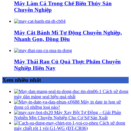
Máy Làm Cá Trong Chế Biến Thủy Sản
Chuyên Nghiệp
Máy Cắt Bánh Mì Tự Động Chuyên Nghiệp,
Nhanh Gọn, Đồng Đều
Máy Thái Rau Củ Quả Thực Phẩm Chuyên
Nghiệp Hiện Nay
Xem nhiều nhất
Cách sử dụng
máy dán màng seal hiệu quả nhất
Máy in date in hạn sử
dụng có những loại nào?
Máy Xay Bột Tự Động – Giải Pháp
Nghiền Mịn Chuyên Nghiệp Cho Cơ Sở Sản Xuất
Cách sử dụng
máy chiết rót 1 vòi G1-WG (ĐT-CR06)