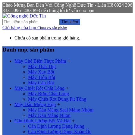
Chào Mừng Bạn Đến Với Công Nghệ Đức Tín - Liên Hệ 0924 396
333 - 0961 483 893 để chúng tôi tư vấn cho bạn
Tìm kiếm
Giỏ hàng của bạn
Chưa có sản phẩm
Chưa có sản phẩm trong giỏ hàng.
Danh mục sản phẩm
Máy Chế Biến Thực Phẩm
+
Máy Thái Thịt
Máy Xay Bột
Máy Trộn Bột
Máy Cán Bột
Máy Chiết Rót Chất Lỏng
+
Máy Bơm Chất Lỏng
Máy Chiết Rót Dùng Pít Tông
Máy Dán Miệng Hộp
+
Máy Dán Màng Seal Màng Nhôm
Máy Dán Màng Nilon
Cân Định Lượng Bột Và Hạt
+
Cân Định Lượng Dạng Rung
Cân Định Lượng Dạng Xoắn Ốc