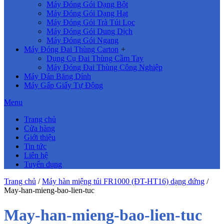
Máy Đóng Gói Dạng Bột
Máy Đóng Gói Dạng Hạt
Máy Đóng Gói Trà Túi Lọc
Máy Đóng Gói Dung Dịch
Máy Đóng Gói Ngang
Máy Đóng Đai Thùng Carton
+
Dụng Cụ Đai Thùng Cầm Tay
Máy Đóng Đai Thùng Công Nghiệp
Máy Dán Băng Dính
Máy Gấp Giấy Tự Động
Menu
Trang chủ
Cửa hàng
Giới thiệu
Tin tức
Liên hệ
Tuyển dụng
Trang chủ
/
Máy hàn miệng túi FR1000 (ĐT-HT16) dạng đứng
/
May-han-mieng-bao-lien-tuc
May-han-mieng-bao-lien-tuc