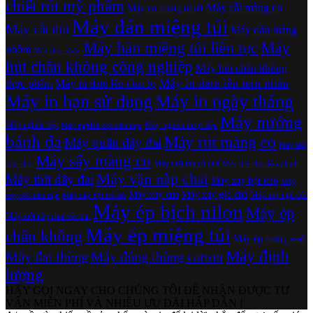
chiết rót mỹ phẩm
Máy cắt màng co
Máy co màng nhiệt
Máy dán miệng túi
Máy cắt thịt
Máy dán màng
Máy hàn miệng túi liên tục
Máy
nhôm
Máy dán nhãn
hút chân không công nghiệp
Máy hút chân không
Máy in date lên tem nhãn
thực phẩm
Máy in date lên chai lọ
Máy in hạn sử dụng
Máy in ngày tháng
Máy nướng
Máy nghiền bột
Máy nghiền dược liệu
Máy nghiền bột siêu mịn
bánh đa
Máy rút màng co
Máy quấn dây đai
Máy siết
Máy sấy màng co
Máy thái rau củ quả
nắp chai
Máy thái thịt đông lạnh
Máy vặn nắp chai
Máy thít dây đai
Máy xay bột khô
Máy
Máy xay cua
Máy xay giò chả
Máy xay ngũ cốc
xay bột siêu mịn
Máy xay bột trẻ em
Máy ép bịch nilon
Máy ép
Máy xiết nắp chai vắc xin
Máy ép miệng túi
chân không
Máy ép màng seal
Máy định
Máy đai thùng
Máy đóng thùng carton
lượng
HÃY GỌI NGAY CHO CHÚNG TÔI ĐỂ NHẬN ĐƯỢC TƯ
VẤN MIỄN PHÍ VÀ NHIỀU ƯU ĐÃI HẤP DẪN !