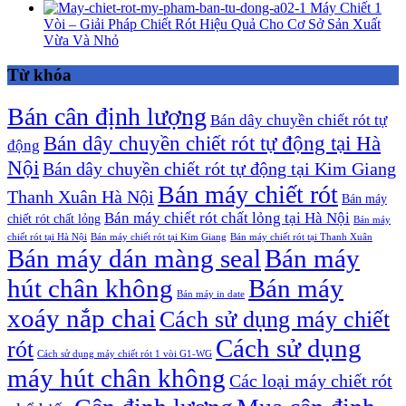
Máy Chiết 1
Vòi – Giải Pháp Chiết Rót Hiệu Quả Cho Cơ Sở Sản Xuất
Vừa Và Nhỏ
Từ khóa
Bán cân định lượng
Bán dây chuyền chiết rót tự
Bán dây chuyền chiết rót tự động tại Hà
động
Nội
Bán dây chuyền chiết rót tự động tại Kim Giang
Bán máy chiết rót
Thanh Xuân Hà Nội
Bán máy
Bán máy chiết rót chất lỏng tại Hà Nội
chiết rót chất lỏng
Bán máy
chiết rót tại Hà Nội
Bán máy chiết rót tại Kim Giang
Bán máy chiết rót tại Thanh Xuân
Bán máy dán màng seal
Bán máy
hút chân không
Bán máy
Bán máy in date
xoáy nắp chai
Cách sử dụng máy chiết
Cách sử dụng
rót
Cách sử dụng máy chiết rót 1 vòi G1-WG
máy hút chân không
Các loại máy chiết rót