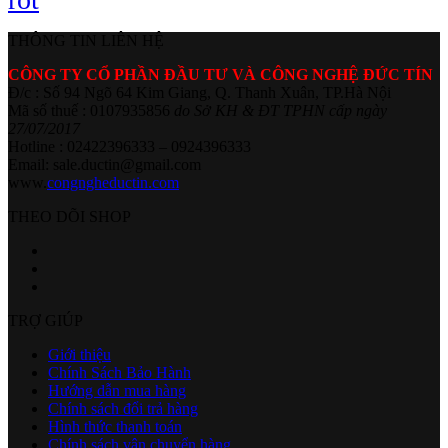
THÔNG TIN LIÊN HỆ
CÔNG TY CỔ PHẦN ĐẦU TƯ VÀ CÔNG NGHỆ ĐỨC TÍN
Đ/c : Số 94 Ngõ 64 Kim Giang, Q. Thanh Xuân, TP.Hà Nội
Mã số thuế : 0107935856
do Sở KH & ĐT TPHN cấp ngày
27/07/2017
Hotline : 02422396333 – 0924396333
Email: sale.ductin@gmail.com
www.
congngheductin.com
THEO DÕI SHOP
TRỢ GIÚP
Giới thiệu
Chính Sách Bảo Hành
Hướng dẫn mua hàng
Chính sách đổi trả hàng
Hình thức thanh toán
Chính sách vận chuyển hàng