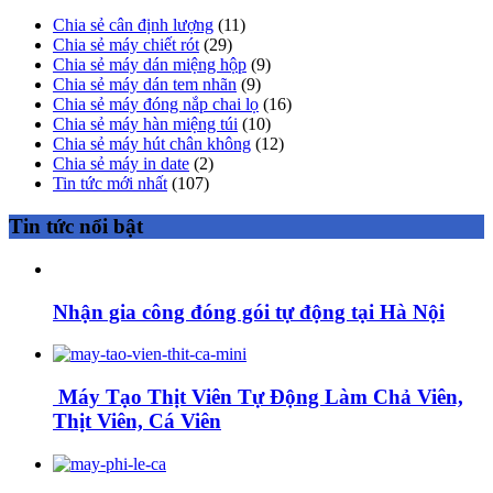
Chia sẻ cân định lượng
(11)
Chia sẻ máy chiết rót
(29)
Chia sẻ máy dán miệng hộp
(9)
Chia sẻ máy dán tem nhãn
(9)
Chia sẻ máy đóng nắp chai lọ
(16)
Chia sẻ máy hàn miệng túi
(10)
Chia sẻ máy hút chân không
(12)
Chia sẻ máy in date
(2)
Tin tức mới nhất
(107)
Tin tức nổi bật
Nhận gia công đóng gói tự động tại Hà Nội
Máy Tạo Thịt Viên Tự Động Làm Chả Viên,
Thịt Viên, Cá Viên