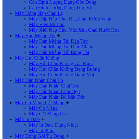
Cân Định Lượng Dạng Cốc Đong
Cân Định Lượng Dạng Trục Vít
Máy Đóng Nắp Chai Lọ
+
Máy Dập Nắp Chai Bia, Chai Rượu Vang
Máy Viền Mí Lon
Máy Xiết Nắp Chai Vắc Xin, Chai Nước Hoa
Máy Hàn Miệng Túi
+
Máy Dán Miệng Túi Dập Tay
Máy Dán Miệng Túi Dậm Chân
Máy Dán Miệng Túi Băng Tải
Máy Hút Chân Không
+
Máy Hút Chân Không Gia Đình
Máy Hút Chân Không Dạng Buồng
Máy Hút Chân Không Dạng Vòi
Máy Dán Nhãn Chai Lọ
+
Máy Dán Nhãn Chai Tròn
Máy Dán Nhãn Chai Dẹp
Máy Dán Nhãn Bề Mặt Trên
Máy Co Màng Cắt Màng
+
Máy Co Màng
Máy Cắt Màng Co
Máy In Date
+
Máy In Date Dạng Nhiệt
Máy In Phun
Máy Đóng Gói Tự Động
+