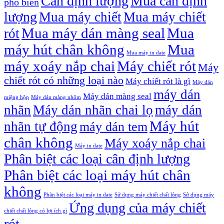
Cân định lượng
Mua cân định
phổ biến
lượng
Mua máy chiết
Mua máy chiết
Mua máy dán màng seal
Mua
rót
máy hút chân không
Mua
Mua máy in date
máy xoáy nắp chai
Máy chiết rót
Máy
chiết rót có những loại nào
Máy chiết rót là gì
Máy dán
máy dán
Máy dán màng seal
miệng hộp
Máy dán màng nhôm
nhãn
Máy dán nhãn chai lọ
máy dán
Máy hút
nhãn tự động
máy dán tem
chân không
Máy xoáy nắp chai
Máy in date
Phân biệt các loại cân định lượng
Phân biệt các loại máy hút chân
không
Phân biệt các loại máy in date
Sử dụng máy chiết chất lỏng
Sử dụng máy
Ứng dụng của máy chiết
chiết chất lỏng có lợi ích gì
rót