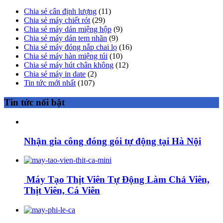
Chia sẻ cân định lượng
(11)
Chia sẻ máy chiết rót
(29)
Chia sẻ máy dán miệng hộp
(9)
Chia sẻ máy dán tem nhãn
(9)
Chia sẻ máy đóng nắp chai lọ
(16)
Chia sẻ máy hàn miệng túi
(10)
Chia sẻ máy hút chân không
(12)
Chia sẻ máy in date
(2)
Tin tức mới nhất
(107)
Tin tức nổi bật
Nhận gia công đóng gói tự động tại Hà Nội
Máy Tạo Thịt Viên Tự Động Làm Chả Viên,
Thịt Viên, Cá Viên