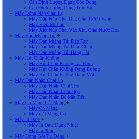
Cân Định Lượng Dạng Cốc Đong
Cân Định Lượng Dạng Trục Vít
Máy Đóng Nắp Chai Lọ
+
Máy Dập Nắp Chai Bia, Chai Rượu Vang
Máy Viền Mí Lon
Máy Xiết Nắp Chai Vắc Xin, Chai Nước Hoa
Máy Hàn Miệng Túi
+
Máy Dán Miệng Túi Dập Tay
Máy Dán Miệng Túi Dậm Chân
Máy Dán Miệng Túi Băng Tải
Máy Hút Chân Không
+
Máy Hút Chân Không Gia Đình
Máy Hút Chân Không Dạng Buồng
Máy Hút Chân Không Dạng Vòi
Máy Dán Nhãn Chai Lọ
+
Máy Dán Nhãn Chai Tròn
Máy Dán Nhãn Chai Dẹp
Máy Dán Nhãn Bề Mặt Trên
Máy Co Màng Cắt Màng
+
Máy Co Màng
Máy Cắt Màng Co
Máy In Date
+
Máy In Date Dạng Nhiệt
Máy In Phun
Máy Đóng Gói Tự Động
+