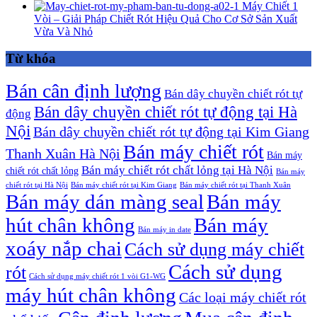
Máy Chiết 1
Vòi – Giải Pháp Chiết Rót Hiệu Quả Cho Cơ Sở Sản Xuất
Vừa Và Nhỏ
Từ khóa
Bán cân định lượng
Bán dây chuyền chiết rót tự
Bán dây chuyền chiết rót tự động tại Hà
động
Nội
Bán dây chuyền chiết rót tự động tại Kim Giang
Bán máy chiết rót
Thanh Xuân Hà Nội
Bán máy
Bán máy chiết rót chất lỏng tại Hà Nội
chiết rót chất lỏng
Bán máy
chiết rót tại Hà Nội
Bán máy chiết rót tại Kim Giang
Bán máy chiết rót tại Thanh Xuân
Bán máy dán màng seal
Bán máy
hút chân không
Bán máy
Bán máy in date
xoáy nắp chai
Cách sử dụng máy chiết
Cách sử dụng
rót
Cách sử dụng máy chiết rót 1 vòi G1-WG
máy hút chân không
Các loại máy chiết rót