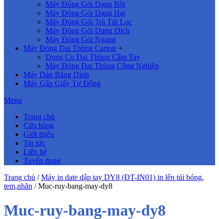
Máy Đóng Gói Dạng Bột
Máy Đóng Gói Dạng Hạt
Máy Đóng Gói Trà Túi Lọc
Máy Đóng Gói Dung Dịch
Máy Đóng Gói Ngang
Máy Đóng Đai Thùng Carton
+
Dụng Cụ Đai Thùng Cầm Tay
Máy Đóng Đai Thùng Công Nghiệp
Máy Dán Băng Dính
Máy Gấp Giấy Tự Động
Menu
Trang chủ
Cửa hàng
Giới thiệu
Tin tức
Liên hệ
Tuyển dụng
Trang chủ
/
Máy in date dập tay DY8 (ĐT-IN01) in lên túi bóng,
tem,nhãn
/
Muc-ruy-bang-may-dy8
Muc-ruy-bang-may-dy8