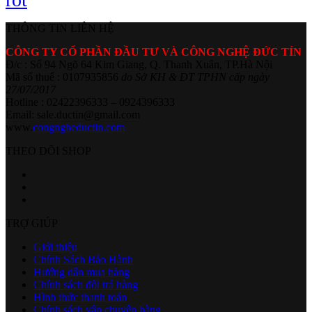
THÔNG TIN LIÊN HỆ
CÔNG TY CỔ PHẦN ĐẦU TƯ VÀ CÔNG NGHỆ ĐỨC TÍN
Đ/c : Số 94 Ngõ 64 Kim Giang, Q. Thanh Xuân, TP.Hà Nội
Mã số thuế : 0107935856
do Sở KH & ĐT TPHN cấp ngày
27/07/2017
Hotline : 02422396333 – 0924396333
Email: sale.ductin@gmail.com
www.
congngheductin.com
THEO DÕI SHOP
TRỢ GIÚP
Giới thiệu
Chính Sách Bảo Hành
Hướng dẫn mua hàng
Chính sách đổi trả hàng
Hình thức thanh toán
Chính sách vận chuyển hàng