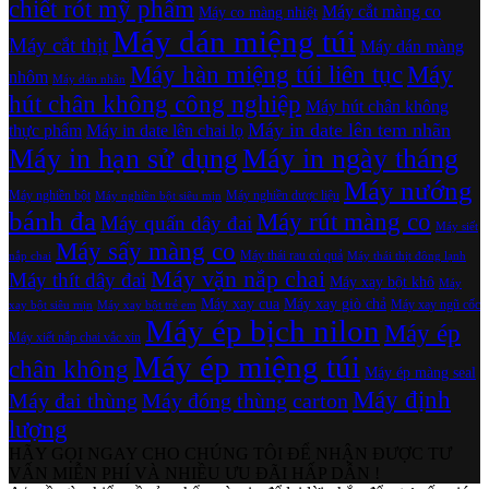
chiết rót mỹ phẩm
Máy cắt màng co
Máy co màng nhiệt
Máy dán miệng túi
Máy cắt thịt
Máy dán màng
Máy hàn miệng túi liên tục
Máy
nhôm
Máy dán nhãn
hút chân không công nghiệp
Máy hút chân không
Máy in date lên tem nhãn
thực phẩm
Máy in date lên chai lọ
Máy in hạn sử dụng
Máy in ngày tháng
Máy nướng
Máy nghiền bột
Máy nghiền dược liệu
Máy nghiền bột siêu mịn
bánh đa
Máy rút màng co
Máy quấn dây đai
Máy siết
Máy sấy màng co
Máy thái rau củ quả
nắp chai
Máy thái thịt đông lạnh
Máy vặn nắp chai
Máy thít dây đai
Máy xay bột khô
Máy
Máy xay cua
Máy xay giò chả
Máy xay ngũ cốc
xay bột siêu mịn
Máy xay bột trẻ em
Máy ép bịch nilon
Máy ép
Máy xiết nắp chai vắc xin
Máy ép miệng túi
chân không
Máy ép màng seal
Máy định
Máy đai thùng
Máy đóng thùng carton
lượng
HÃY GỌI NGAY CHO CHÚNG TÔI ĐỂ NHẬN ĐƯỢC TƯ
VẤN MIỄN PHÍ VÀ NHIỀU ƯU ĐÃI HẤP DẪN !