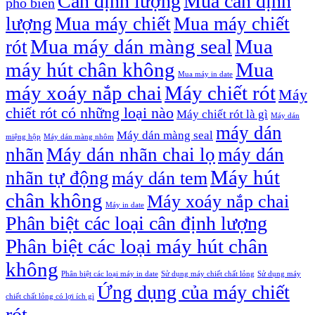
Cân định lượng
Mua cân định
phổ biến
lượng
Mua máy chiết
Mua máy chiết
Mua máy dán màng seal
Mua
rót
máy hút chân không
Mua
Mua máy in date
máy xoáy nắp chai
Máy chiết rót
Máy
chiết rót có những loại nào
Máy chiết rót là gì
Máy dán
máy dán
Máy dán màng seal
miệng hộp
Máy dán màng nhôm
nhãn
Máy dán nhãn chai lọ
máy dán
Máy hút
nhãn tự động
máy dán tem
chân không
Máy xoáy nắp chai
Máy in date
Phân biệt các loại cân định lượng
Phân biệt các loại máy hút chân
không
Phân biệt các loại máy in date
Sử dụng máy chiết chất lỏng
Sử dụng máy
Ứng dụng của máy chiết
chiết chất lỏng có lợi ích gì
rót