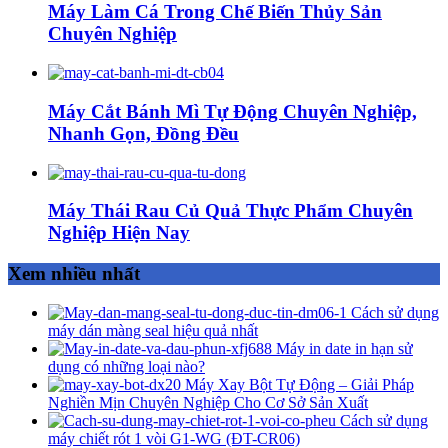
Máy Làm Cá Trong Chế Biến Thủy Sản
Chuyên Nghiệp
Máy Cắt Bánh Mì Tự Động Chuyên Nghiệp,
Nhanh Gọn, Đồng Đều
Máy Thái Rau Củ Quả Thực Phẩm Chuyên
Nghiệp Hiện Nay
Xem nhiều nhất
Cách sử dụng
máy dán màng seal hiệu quả nhất
Máy in date in hạn sử
dụng có những loại nào?
Máy Xay Bột Tự Động – Giải Pháp
Nghiền Mịn Chuyên Nghiệp Cho Cơ Sở Sản Xuất
Cách sử dụng
máy chiết rót 1 vòi G1-WG (ĐT-CR06)