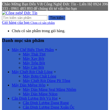
Chào Mừng Bạn Đến Với Công Nghệ Đức Tín - Liên Hệ 0924 396
333 - 0961 483 893 để chúng tôi tư vấn cho bạn
Tìm kiếm
Giỏ hàng của bạn
Chưa có sản phẩm
Chưa có sản phẩm trong giỏ hàng.
Danh mục sản phẩm
Máy Chế Biến Thực Phẩm
+
Máy Thái Thịt
Máy Xay Bột
Máy Trộn Bột
Máy Cán Bột
Máy Chiết Rót Chất Lỏng
+
Máy Bơm Chất Lỏng
Máy Chiết Rót Dùng Pít Tông
Máy Dán Miệng Hộp
+
Máy Dán Màng Seal Màng Nhôm
Máy Dán Màng Nilon
Cân Định Lượng Bột Và Hạt
+
Cân Định Lượng Dạng Rung
Cân Định Lượng Dạng Xoắn Ốc