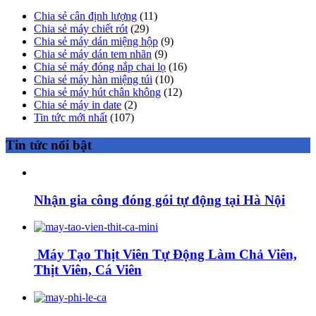
Chia sẻ cân định lượng
(11)
Chia sẻ máy chiết rót
(29)
Chia sẻ máy dán miệng hộp
(9)
Chia sẻ máy dán tem nhãn
(9)
Chia sẻ máy đóng nắp chai lọ
(16)
Chia sẻ máy hàn miệng túi
(10)
Chia sẻ máy hút chân không
(12)
Chia sẻ máy in date
(2)
Tin tức mới nhất
(107)
Tin tức nổi bật
Nhận gia công đóng gói tự động tại Hà Nội
Máy Tạo Thịt Viên Tự Động Làm Chả Viên,
Thịt Viên, Cá Viên