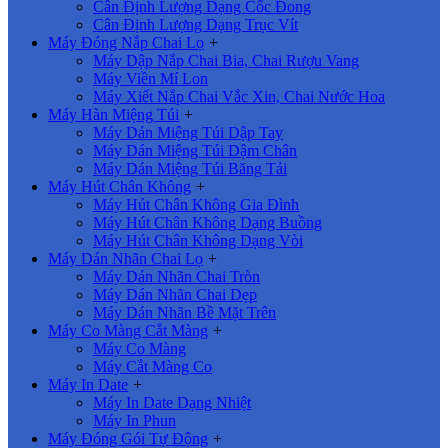
Cân Định Lượng Dạng Cốc Đong
Cân Định Lượng Dạng Trục Vít
Máy Đóng Nắp Chai Lọ
+
Máy Dập Nắp Chai Bia, Chai Rượu Vang
Máy Viền Mí Lon
Máy Xiết Nắp Chai Vắc Xin, Chai Nước Hoa
Máy Hàn Miệng Túi
+
Máy Dán Miệng Túi Dập Tay
Máy Dán Miệng Túi Dậm Chân
Máy Dán Miệng Túi Băng Tải
Máy Hút Chân Không
+
Máy Hút Chân Không Gia Đình
Máy Hút Chân Không Dạng Buồng
Máy Hút Chân Không Dạng Vòi
Máy Dán Nhãn Chai Lọ
+
Máy Dán Nhãn Chai Tròn
Máy Dán Nhãn Chai Dẹp
Máy Dán Nhãn Bề Mặt Trên
Máy Co Màng Cắt Màng
+
Máy Co Màng
Máy Cắt Màng Co
Máy In Date
+
Máy In Date Dạng Nhiệt
Máy In Phun
Máy Đóng Gói Tự Động
+