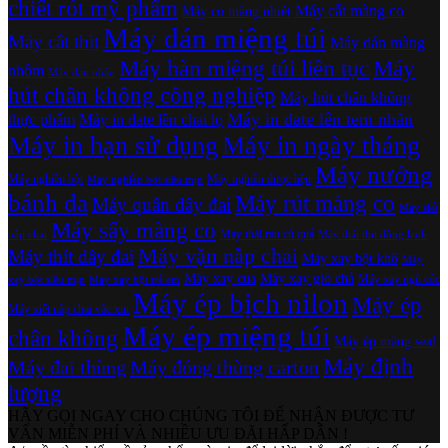
chiết rót mỹ phẩm
Máy cắt màng co
Máy co màng nhiệt
Máy dán miệng túi
Máy cắt thịt
Máy dán màng
Máy hàn miệng túi liên tục
Máy
nhôm
Máy dán nhãn
hút chân không công nghiệp
Máy hút chân không
Máy in date lên tem nhãn
thực phẩm
Máy in date lên chai lọ
Máy in hạn sử dụng
Máy in ngày tháng
Máy nướng
Máy nghiền bột
Máy nghiền dược liệu
Máy nghiền bột siêu mịn
bánh đa
Máy rút màng co
Máy quấn dây đai
Máy siết
Máy sấy màng co
Máy thái rau củ quả
nắp chai
Máy thái thịt đông lạnh
Máy vặn nắp chai
Máy thít dây đai
Máy xay bột khô
Máy
Máy xay cua
Máy xay giò chả
Máy xay ngũ cốc
xay bột siêu mịn
Máy xay bột trẻ em
Máy ép bịch nilon
Máy ép
Máy xiết nắp chai vắc xin
Máy ép miệng túi
chân không
Máy ép màng seal
Máy định
Máy đai thùng
Máy đóng thùng carton
lượng
HÃY GỌI NGAY CHO CHÚNG TÔI ĐỂ NHẬN ĐƯỢC TƯ
VẤN MIỄN PHÍ VÀ NHIỀU ƯU ĐÃI HẤP DẪN !