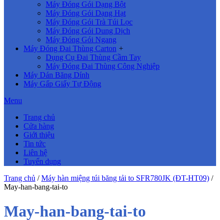
Máy Đóng Gói Dạng Bột
Máy Đóng Gói Dạng Hạt
Máy Đóng Gói Trà Túi Lọc
Máy Đóng Gói Dung Dịch
Máy Đóng Gói Ngang
Máy Đóng Đai Thùng Carton
+
Dụng Cụ Đai Thùng Cầm Tay
Máy Đóng Đai Thùng Công Nghiệp
Máy Dán Băng Dính
Máy Gấp Giấy Tự Động
Menu
Trang chủ
Cửa hàng
Giới thiệu
Tin tức
Liên hệ
Tuyển dụng
Trang chủ
/
Máy hàn miệng túi băng tải to SFR780JK (ĐT-HT09)
/
May-han-bang-tai-to
May-han-bang-tai-to