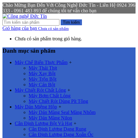
Chào Mừng Bạn Đến Với Công Nghệ Đức Tín - Liên Hệ 0924 396
333 - 0961 483 893 để chúng tôi tư vấn cho bạn
Tìm kiếm
Giỏ hàng của bạn
Chưa có sản phẩm
Chưa có sản phẩm trong giỏ hàng.
Danh mục sản phẩm
Máy Chế Biến Thực Phẩm
+
Máy Thái Thịt
Máy Xay Bột
Máy Trộn Bột
Máy Cán Bột
Máy Chiết Rót Chất Lỏng
+
Máy Bơm Chất Lỏng
Máy Chiết Rót Dùng Pít Tông
Máy Dán Miệng Hộp
+
Máy Dán Màng Seal Màng Nhôm
Máy Dán Màng Nilon
Cân Định Lượng Bột Và Hạt
+
Cân Định Lượng Dạng Rung
Cân Định Lượng Dạng Xoắn Ốc