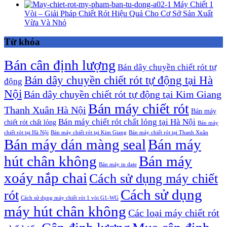
Máy Chiết 1
Vòi – Giải Pháp Chiết Rót Hiệu Quả Cho Cơ Sở Sản Xuất
Vừa Và Nhỏ
Từ khóa
Bán cân định lượng
Bán dây chuyền chiết rót tự
Bán dây chuyền chiết rót tự động tại Hà
động
Nội
Bán dây chuyền chiết rót tự động tại Kim Giang
Bán máy chiết rót
Thanh Xuân Hà Nội
Bán máy
Bán máy chiết rót chất lỏng tại Hà Nội
chiết rót chất lỏng
Bán máy
chiết rót tại Hà Nội
Bán máy chiết rót tại Kim Giang
Bán máy chiết rót tại Thanh Xuân
Bán máy dán màng seal
Bán máy
hút chân không
Bán máy
Bán máy in date
xoáy nắp chai
Cách sử dụng máy chiết
Cách sử dụng
rót
Cách sử dụng máy chiết rót 1 vòi G1-WG
máy hút chân không
Các loại máy chiết rót