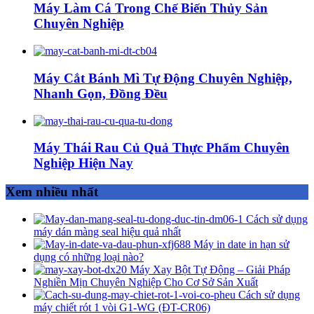
Máy Làm Cá Trong Chế Biến Thủy Sản
Chuyên Nghiệp
Máy Cắt Bánh Mì Tự Động Chuyên Nghiệp,
Nhanh Gọn, Đồng Đều
Máy Thái Rau Củ Quả Thực Phẩm Chuyên
Nghiệp Hiện Nay
Xem nhiều nhất
Cách sử dụng
máy dán màng seal hiệu quả nhất
Máy in date in hạn sử
dụng có những loại nào?
Máy Xay Bột Tự Động – Giải Pháp
Nghiền Mịn Chuyên Nghiệp Cho Cơ Sở Sản Xuất
Cách sử dụng
máy chiết rót 1 vòi G1-WG (ĐT-CR06)