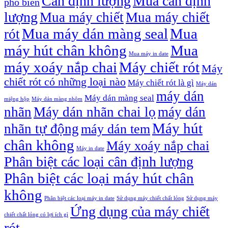
Cân định lượng
Mua cân định
phổ biến
lượng
Mua máy chiết
Mua máy chiết
Mua máy dán màng seal
Mua
rót
máy hút chân không
Mua
Mua máy in date
máy xoáy nắp chai
Máy chiết rót
Máy
chiết rót có những loại nào
Máy chiết rót là gì
Máy dán
máy dán
Máy dán màng seal
miệng hộp
Máy dán màng nhôm
nhãn
Máy dán nhãn chai lọ
máy dán
Máy hút
nhãn tự động
máy dán tem
chân không
Máy xoáy nắp chai
Máy in date
Phân biệt các loại cân định lượng
Phân biệt các loại máy hút chân
không
Phân biệt các loại máy in date
Sử dụng máy chiết chất lỏng
Sử dụng máy
Ứng dụng của máy chiết
chiết chất lỏng có lợi ích gì
rót