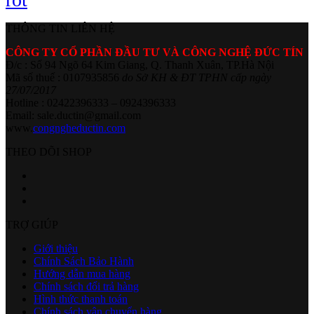
THÔNG TIN LIÊN HỆ
CÔNG TY CỔ PHẦN ĐẦU TƯ VÀ CÔNG NGHỆ ĐỨC TÍN
Đ/c : Số 94 Ngõ 64 Kim Giang, Q. Thanh Xuân, TP.Hà Nội
Mã số thuế : 0107935856
do Sở KH & ĐT TPHN cấp ngày
27/07/2017
Hotline : 02422396333 – 0924396333
Email: sale.ductin@gmail.com
www.
congngheductin.com
THEO DÕI SHOP
TRỢ GIÚP
Giới thiệu
Chính Sách Bảo Hành
Hướng dẫn mua hàng
Chính sách đổi trả hàng
Hình thức thanh toán
Chính sách vận chuyển hàng