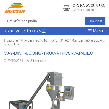
GIỎ HÀNG CỦA BẠN
Chưa có sản phẩm
Tìm kiếm
Menu
DANH MỤC SẢN PHẨM
Trang chủ
/
Máy định lượng bột trục vít JY-F2
/
May-dinh-luong-truc-vit-
co-cap-lieu
MAY-DINH-LUONG-TRUC-VIT-CO-CAP-LIEU
29/10/2024
3 lượt xem