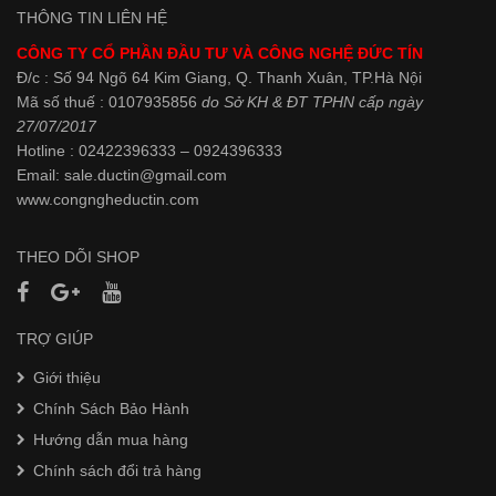
THÔNG TIN LIÊN HỆ
CÔNG TY CỔ PHẦN ĐẦU TƯ VÀ CÔNG NGHỆ ĐỨC TÍN
Đ/c : Số 94 Ngõ 64 Kim Giang, Q. Thanh Xuân, TP.Hà Nội
Mã số thuế : 0107935856
do Sở KH & ĐT TPHN cấp ngày
27/07/2017
Hotline : 02422396333 – 0924396333
Email: sale.ductin@gmail.com
www.
congngheductin.com
THEO DÕI SHOP
TRỢ GIÚP
Giới thiệu
Chính Sách Bảo Hành
Hướng dẫn mua hàng
Chính sách đổi trả hàng