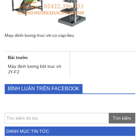
May-dinh-luong-truc-vit-co-cap-lieu
Bài trước
Máy định lượng bột trục vít
JY-F2
BÌNH LUẬN TRÊN FACEBOOK
Tìm kiếm
DANH MỤC TIN TỨC