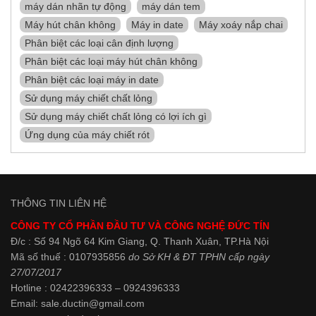
máy dán nhãn tự động
máy dán tem
Máy hút chân không
Máy in date
Máy xoáy nắp chai
Phân biệt các loại cân định lượng
Phân biệt các loại máy hút chân không
Phân biệt các loại máy in date
Sử dụng máy chiết chất lỏng
Sử dụng máy chiết chất lỏng có lợi ích gì
Ứng dụng của máy chiết rót
THÔNG TIN LIÊN HỆ
CÔNG TY CỔ PHẦN ĐẦU TƯ VÀ CÔNG NGHỆ ĐỨC TÍN
Đ/c : Số 94 Ngõ 64 Kim Giang, Q. Thanh Xuân, TP.Hà Nội
Mã số thuế : 0107935856
do Sở KH & ĐT TPHN cấp ngày
27/07/2017
Hotline : 02422396333 – 0924396333
Email: sale.ductin@gmail.com