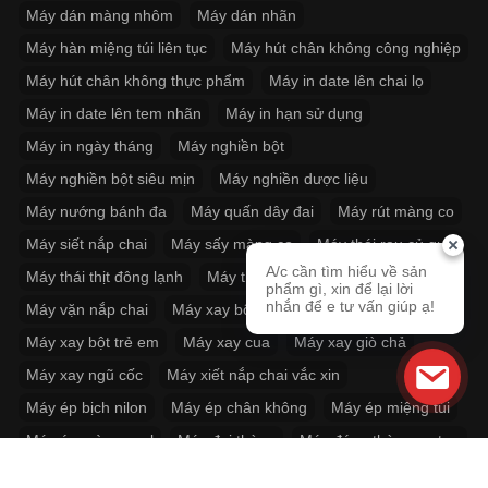
Máy dán màng nhôm
Máy dán nhãn
Máy hàn miệng túi liên tục
Máy hút chân không công nghiệp
Máy hút chân không thực phẩm
Máy in date lên chai lọ
Máy in date lên tem nhãn
Máy in hạn sử dụng
Máy in ngày tháng
Máy nghiền bột
Máy nghiền bột siêu mịn
Máy nghiền dược liệu
Máy nướng bánh đa
Máy quấn dây đai
Máy rút màng co
Máy siết nắp chai
Máy sấy màng co
Máy thái rau củ quả
A/c cần tìm hiểu về sản
Máy thái thịt đông lạnh
Máy thít dây đai
phẩm gì, xin để lại lời
nhắn để e tư vấn giúp ạ!
Máy vặn nắp chai
Máy xay bột khô
Máy xay bột siêu mịn
Máy xay bột trẻ em
Máy xay cua
Máy xay giò chả
Máy xay ngũ cốc
Máy xiết nắp chai vắc xin
Máy ép bịch nilon
Máy ép chân không
Máy ép miệng túi
Máy ép màng seal
Máy đai thùng
Máy đóng thùng carton
Máy định lượng