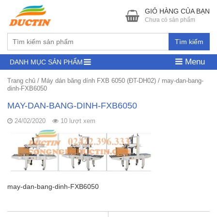
GIỎ HÀNG CỦA BẠN
Chưa có sản phẩm
Tìm kiếm
Menu
DANH MỤC SẢN PHẨM
Trang chủ
/
Máy dán băng dính FXB 6050 (ĐT-DH02)
/
may-dan-bang-
dinh-FXB6050
MAY-DAN-BANG-DINH-FXB6050
24/02/2020
10 lượt xem
may-dan-bang-dinh-FXB6050