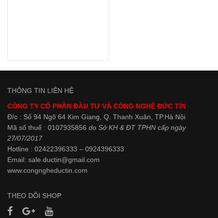
THÔNG TIN LIÊN HỆ
CÔNG TY CỔ PHẦN ĐẦU TƯ VÀ CÔNG NGHỆ ĐỨC TÍN
Đ/c : Số 94 Ngõ 64 Kim Giang, Q. Thanh Xuân, TP.Hà Nội
Mã số thuế : 0107935856
do Sở KH & ĐT TPHN cấp ngày
27/07/2017
Hotline : 02422396333 – 0924396333
Email: sale.ductin@gmail.com
www.
congngheductin.com
THEO DÕI SHOP