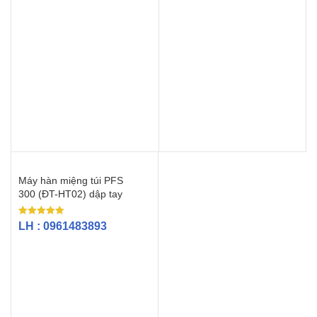
5 sao
Máy hàn miệng túi PFS
300 (ĐT-HT02) dập tay
Được xếp
LH : 0961483893
hạng
5.00
5 sao