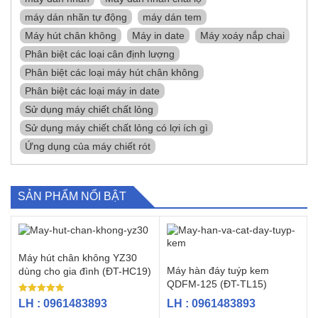
máy dán nhãn tự động
máy dán tem
Máy hút chân không
Máy in date
Máy xoáy nắp chai
Phân biệt các loại cân định lượng
Phân biệt các loại máy hút chân không
Phân biệt các loại máy in date
Sử dụng máy chiết chất lỏng
Sử dụng máy chiết chất lỏng có lợi ích gì
Ứng dụng của máy chiết rót
SẢN PHẨM NỔI BẬT
Máy hút chân không YZ30
Máy hàn đáy tuýp kem
dùng cho gia đình (ĐT-HC19)
QDFM-125 (ĐT-TL15)
Được xếp
LH : 0961483893
LH : 0961483893
hạng
5.00