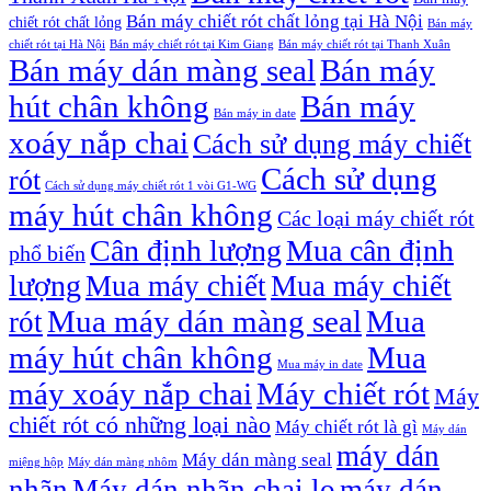
Bán máy chiết rót chất lỏng tại Hà Nội
chiết rót chất lỏng
Bán máy
chiết rót tại Hà Nội
Bán máy chiết rót tại Kim Giang
Bán máy chiết rót tại Thanh Xuân
Bán máy dán màng seal
Bán máy
hút chân không
Bán máy
Bán máy in date
xoáy nắp chai
Cách sử dụng máy chiết
Cách sử dụng
rót
Cách sử dụng máy chiết rót 1 vòi G1-WG
máy hút chân không
Các loại máy chiết rót
Cân định lượng
Mua cân định
phổ biến
lượng
Mua máy chiết
Mua máy chiết
Mua máy dán màng seal
Mua
rót
máy hút chân không
Mua
Mua máy in date
máy xoáy nắp chai
Máy chiết rót
Máy
chiết rót có những loại nào
Máy chiết rót là gì
Máy dán
máy dán
Máy dán màng seal
miệng hộp
Máy dán màng nhôm
nhãn
Máy dán nhãn chai lọ
máy dán