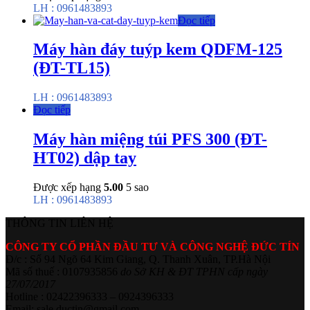
LH : 0961483893
Đọc tiếp
Máy hàn đáy tuýp kem QDFM-125
(ĐT-TL15)
LH : 0961483893
Đọc tiếp
Máy hàn miệng túi PFS 300 (ĐT-
HT02) dập tay
Được xếp hạng
5.00
5 sao
LH : 0961483893
THÔNG TIN LIÊN HỆ
CÔNG TY CỔ PHẦN ĐẦU TƯ VÀ CÔNG NGHỆ ĐỨC TÍN
Đ/c : Số 94 Ngõ 64 Kim Giang, Q. Thanh Xuân, TP.Hà Nội
Mã số thuế : 0107935856
do Sở KH & ĐT TPHN cấp ngày
27/07/2017
Hotline : 02422396333 – 0924396333
Email: sale.ductin@gmail.com