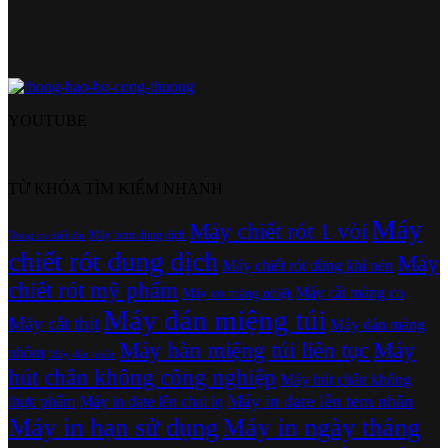
YOUTUBE
TỪ KHÓA TÌM KIẾM NHANH
Máy
Máy chiết rót 1 vòi
Máy bơm dung dịch
Dụng cụ xiết đai
chiết rót dung dịch
Máy
Máy chiết rót dùng khí nén
chiết rót mỹ phẩm
Máy cắt màng co
Máy co màng nhiệt
Máy dán miệng túi
Máy cắt thịt
Máy dán màng
Máy hàn miệng túi liên tục
Máy
nhôm
Máy dán nhãn
hút chân không công nghiệp
Máy hút chân không
Máy in date lên tem nhãn
thực phẩm
Máy in date lên chai lọ
Máy in hạn sử dụng
Máy in ngày tháng