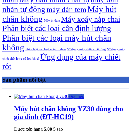
Máy hút
nhãn tự động
máy dán tem
chân không
Máy xoáy nắp chai
Máy in date
Phân biệt các loại cân định lượng
Phân biệt các loại máy hút chân
không
Phân biệt các loại máy in date
Sử dụng máy chiết chất lỏng
Sử dụng máy
Ứng dụng của máy chiết
chiết chất lỏng có lợi ích gì
rót
Sản phẩm nổi bật
Đọc tiếp
Máy hút chân không YZ30 dùng cho
gia đình (ĐT-HC19)
Được xếp hạng
5.00
5 sao