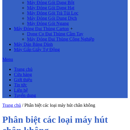
Máy Đóng Gói Dạng Bột
Máy Đóng Gói Dạng Hạt
Máy Đóng Gói Trà Túi Lọc
Máy Đóng Gói Dung Dịch
Máy Đóng Gói Ngang
Máy Đóng Đai Thùng Carton
+
Dụng Cụ Đai Thùng Cầm Tay
Máy Đóng Đai Thùng Công Nghiệp
Máy Dán Băng Dính
Máy Gấp Giấy Tự Động
Menu
Trang chủ
Cửa hàng
Giới thiệu
Tin tức
Liên hệ
Tuyển dụng
Trang chủ
/
Phân biệt các loại máy hút chân không
Phân biệt các loại máy hút