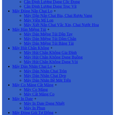
Cân Định Lượng Dạng Cốc Đong
Cân Định Lượng Dạng Trục Vít
Máy Đóng Nắp Chai Lọ
+
Máy Dập Nắp Chai Bia, Chai Rượu Vang
Máy Viền Mí Lon
Máy Xiết Nắp Chai Vắc Xin, Chai Nước Hoa
Máy Hàn Miệng Túi
+
Máy Dán Miệng Túi Dập Tay
Máy Dán Miệng Túi Dậm Chân
Máy Dán Miệng Túi Băng Tải
Máy Hút Chân Không
+
Máy Hút Chân Không Gia Đình
Máy Hút Chân Không Dạng Buồng
Máy Hút Chân Không Dạng Vòi
Máy Dán Nhãn Chai Lọ
+
Máy Dán Nhãn Chai Tròn
Máy Dán Nhãn Chai Dẹp
Máy Dán Nhãn Bề Mặt Trên
Máy Co Màng Cắt Màng
+
Máy Co Màng
Máy Cắt Màng Co
Máy In Date
+
Máy In Date Dạng Nhiệt
Máy In Phun
Máy Đóng Gói Tự Động
+