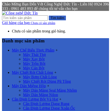
Chào Mừng Bạn Đến Với Công Nghệ Đức Tín - Liên Hệ 0924 396
333 - 0961 483 893 để chúng tôi tư vấn cho bạn
Tìm kiếm
Giỏ hàng của bạn
Chưa có sản phẩm
Chưa có sản phẩm trong giỏ hàng.
Danh mục sản phẩm
Máy Chế Biến Thực Phẩm
+
Máy Thái Thịt
Máy Xay Bột
Máy Trộn Bột
Máy Cán Bột
Máy Chiết Rót Chất Lỏng
+
Máy Bơm Chất Lỏng
Máy Chiết Rót Dùng Pít Tông
Máy Dán Miệng Hộp
+
Máy Dán Màng Seal Màng Nhôm
Máy Dán Màng Nilon
Cân Định Lượng Bột Và Hạt
+
Cân Định Lượng Dạng Rung
Cân Định Lượng Dạng Xoắn Ốc