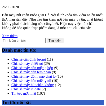
26/03/2020
Bán máy hút chân không tại Hà Nội là từ khóa tìm kiếm nhiều nhất
thời gian gần đây. Nhu cầu tìm kiếm nơi bán máy uy tín, chất lượng
không phải khách hàng nào cũng biết. Hiện nay việc hút chân
không để bảo quản thực phẩm đang là một nhu cầu của các…
Xem thêm
Tìm kiếm
Danh mục tin tức
Chia sẻ cân định lượng
(11)
Chia sẻ máy chiết rót
(29)
Chia sẻ máy dán miệng hộp
(9)
Chia sẻ máy dán tem nhãn
(9)
Chia sẻ máy đóng nắp chai lọ
(16)
Chia sẻ máy hàn miệng túi
(10)
Chia sẻ máy hút chân không
(12)
Chia sẻ máy in date
(2)
Tin tức mới nhất
(107)
Tin tức nổi bật