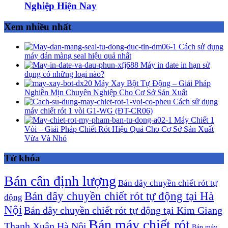
Nghiệp Hiện Nay
Xem nhiều nhất
Cách sử dụng
máy dán màng seal hiệu quả nhất
Máy in date in hạn sử
dụng có những loại nào?
Máy Xay Bột Tự Động – Giải Pháp
Nghiền Mịn Chuyên Nghiệp Cho Cơ Sở Sản Xuất
Cách sử dụng
máy chiết rót 1 vòi G1-WG (ĐT-CR06)
Máy Chiết 1
Vòi – Giải Pháp Chiết Rót Hiệu Quả Cho Cơ Sở Sản Xuất
Vừa Và Nhỏ
Từ khóa
Bán cân định lượng
Bán dây chuyền chiết rót tự
Bán dây chuyền chiết rót tự động tại Hà
động
Nội
Bán dây chuyền chiết rót tự động tại Kim Giang
Bán máy chiết rót
Thanh Xuân Hà Nội
Bán máy