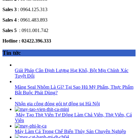
Sales 3
: 0964.125.313
Sales 4
: 0961.483.893
Sales 5
: 0911.001.742
Hotline : 02422.396.333
Tin tức
Giải Pháp Cân Định Lượng Hạt Khô, Bột Mịn Chính Xác
Tuyệt Đối
Màng Seal Nhôm Là Gì? Tại Sao Hũ Mỹ Phẩm, Thực Phẩm
Bắt Buộc Phải Dùng?
Nhận gia công đóng gói tự động tại Hà Nội
Máy Tạo Thịt Viên Tự Động Làm Chả Viên, Thịt Viên, Cá
Viên
Máy Làm Cá Trong Chế Biến Thủy Sản Chuyên Nghiệp