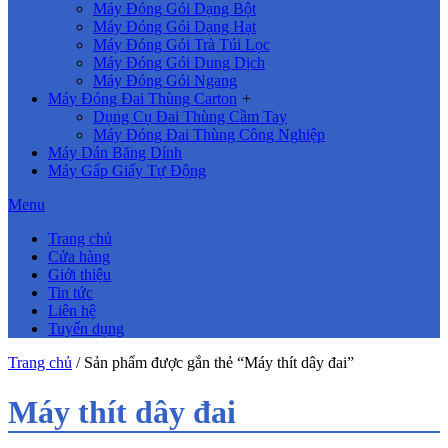
Máy Đóng Gói Dạng Bột
Máy Đóng Gói Dạng Hạt
Máy Đóng Gói Trà Túi Lọc
Máy Đóng Gói Dung Dịch
Máy Đóng Gói Ngang
Máy Đóng Đai Thùng Carton
+
Dụng Cụ Đai Thùng Cầm Tay
Máy Đóng Đai Thùng Công Nghiệp
Máy Dán Băng Dính
Máy Gấp Giấy Tự Động
Menu
Trang chủ
Cửa hàng
Giới thiệu
Tin tức
Liên hệ
Tuyển dụng
Trang chủ
/ Sản phẩm được gắn thẻ “Máy thít dây đai”
Máy thít dây đai