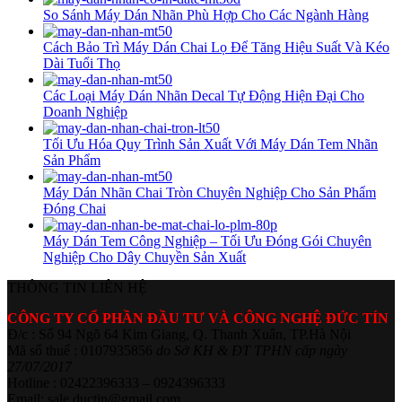
So Sánh Máy Dán Nhãn Phù Hợp Cho Các Ngành Hàng
Cách Bảo Trì Máy Dán Chai Lọ Để Tăng Hiệu Suất Và Kéo
Dài Tuổi Thọ
Các Loại Máy Dán Nhãn Decal Tự Động Hiện Đại Cho
Doanh Nghiệp
Tối Ưu Hóa Quy Trình Sản Xuất Với Máy Dán Tem Nhãn
Sản Phẩm
Máy Dán Nhãn Chai Tròn Chuyên Nghiệp Cho Sản Phẩm
Đóng Chai
Máy Dán Tem Công Nghiệp – Tối Ưu Đóng Gói Chuyên
Nghiệp Cho Dây Chuyền Sản Xuất
THÔNG TIN LIÊN HỆ
CÔNG TY CỔ PHẦN ĐẦU TƯ VÀ CÔNG NGHỆ ĐỨC TÍN
Đ/c : Số 94 Ngõ 64 Kim Giang, Q. Thanh Xuân, TP.Hà Nội
Mã số thuế : 0107935856
do Sở KH & ĐT TPHN cấp ngày
27/07/2017
Hotline : 02422396333 – 0924396333
Email: sale.ductin@gmail.com