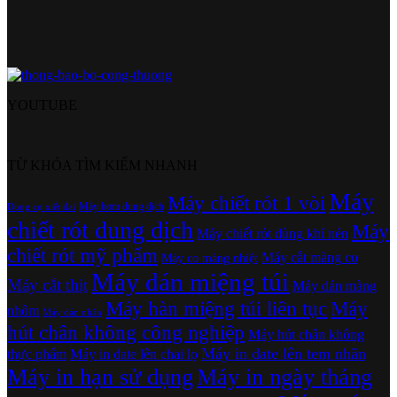
YOUTUBE
TỪ KHÓA TÌM KIẾM NHANH
Máy
Máy chiết rót 1 vòi
Máy bơm dung dịch
Dụng cụ xiết đai
chiết rót dung dịch
Máy
Máy chiết rót dùng khí nén
chiết rót mỹ phẩm
Máy cắt màng co
Máy co màng nhiệt
Máy dán miệng túi
Máy cắt thịt
Máy dán màng
Máy hàn miệng túi liên tục
Máy
nhôm
Máy dán nhãn
hút chân không công nghiệp
Máy hút chân không
Máy in date lên tem nhãn
thực phẩm
Máy in date lên chai lọ
Máy in hạn sử dụng
Máy in ngày tháng