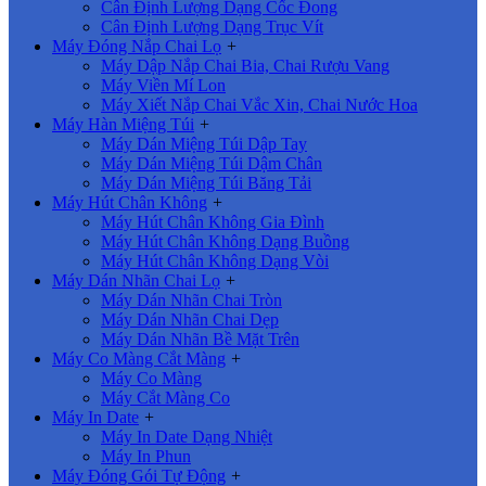
Cân Định Lượng Dạng Cốc Đong
Cân Định Lượng Dạng Trục Vít
Máy Đóng Nắp Chai Lọ
+
Máy Dập Nắp Chai Bia, Chai Rượu Vang
Máy Viền Mí Lon
Máy Xiết Nắp Chai Vắc Xin, Chai Nước Hoa
Máy Hàn Miệng Túi
+
Máy Dán Miệng Túi Dập Tay
Máy Dán Miệng Túi Dậm Chân
Máy Dán Miệng Túi Băng Tải
Máy Hút Chân Không
+
Máy Hút Chân Không Gia Đình
Máy Hút Chân Không Dạng Buồng
Máy Hút Chân Không Dạng Vòi
Máy Dán Nhãn Chai Lọ
+
Máy Dán Nhãn Chai Tròn
Máy Dán Nhãn Chai Dẹp
Máy Dán Nhãn Bề Mặt Trên
Máy Co Màng Cắt Màng
+
Máy Co Màng
Máy Cắt Màng Co
Máy In Date
+
Máy In Date Dạng Nhiệt
Máy In Phun
Máy Đóng Gói Tự Động
+