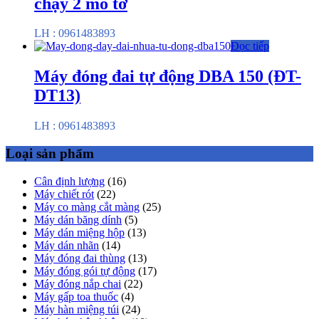
chạy 2 mô tơ
LH : 0961483893
Đọc tiếp
Máy đóng đai tự động DBA 150 (ĐT-
DT13)
LH : 0961483893
Loại sản phẩm
Cân định lượng
(16)
Máy chiết rót
(22)
Máy co màng cắt màng
(25)
Máy dán băng dính
(5)
Máy dán miệng hộp
(13)
Máy dán nhãn
(14)
Máy đóng đai thùng
(13)
Máy đóng gói tự động
(17)
Máy đóng nắp chai
(22)
Máy gấp toa thuốc
(4)
Máy hàn miệng túi
(24)