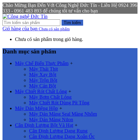
Chào Mừng Bạn Đến Với Công Nghệ Đức Tín - Liên Hệ 0924 396
333 - 0961 483 893 để chúng tôi tư vấn cho bạn
Tìm kiếm
Giỏ hàng của bạn
Chưa có sản phẩm
Chưa có sản phẩm trong giỏ hàng.
Danh mục sản phẩm
Máy Chế Biến Thực Phẩm
+
Máy Thái Thịt
Máy Xay Bột
Máy Trộn Bột
Máy Cán Bột
Máy Chiết Rót Chất Lỏng
+
Máy Bơm Chất Lỏng
Máy Chiết Rót Dùng Pít Tông
Máy Dán Miệng Hộp
+
Máy Dán Màng Seal Màng Nhôm
Máy Dán Màng Nilon
Cân Định Lượng Bột Và Hạt
+
Cân Định Lượng Dạng Rung
Cân Định Lượng Dạng Xoắn Ốc