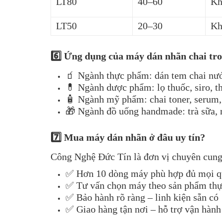
LT80
40–60
Kh
LT50
20–30
Kh
6️⃣ Ứng dụng của máy dán nhãn chai tro
🧃 Ngành thực phẩm: dán tem chai nước
💊 Ngành dược phẩm: lọ thuốc, siro, 
🧴 Ngành mỹ phẩm: chai toner, serum,
🎁 Ngành đồ uống handmade: trà sữa, 
7️⃣ Mua máy dán nhãn ở đâu uy tín?
Công Nghệ Đức Tín là đơn vị chuyên cung 
✅ Hơn 10 dòng máy phù hợp đủ mọi 
✅ Tư vấn chọn máy theo sản phẩm thự
✅ Bảo hành rõ ràng – linh kiện sẵn có
✅ Giao hàng tận nơi – hỗ trợ vận hành