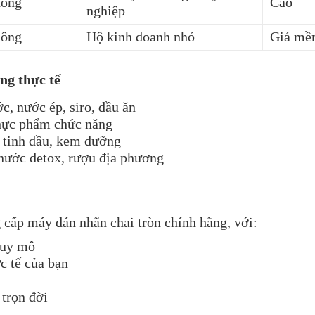
ông
Cao
nghiệp
ông
Hộ kinh doanh nhỏ
Giá m
ng thực tế
, nước ép, siro, dầu ăn
thực phẩm chức năng
 tinh dầu, kem dưỡng
nước detox, rượu địa phương
cấp máy dán nhãn chai tròn chính hãng, với:
quy mô
c tế của bạn
 trọn đời