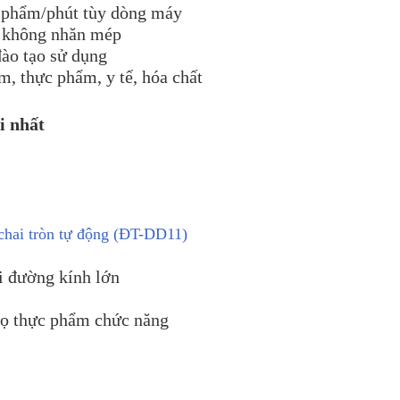
n phẩm/phút tùy dòng máy
, không nhăn mép
đào tạo sử dụng
, thực phẩm, y tế, hóa chất
i nhất
hai tròn tự động (ĐT-DD11)
i đường kính lớn
lọ thực phẩm chức năng