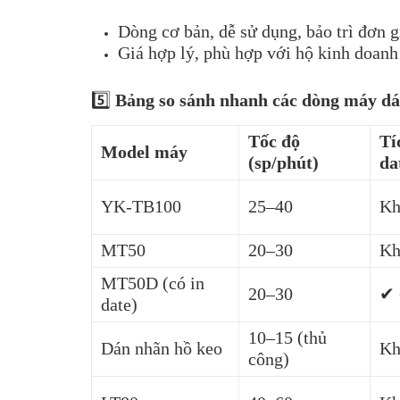
Dòng cơ bản, dễ sử dụng, bảo trì đơn g
Giá hợp lý, phù hợp với hộ kinh doanh
5️⃣
Bảng so sánh nhanh các dòng máy dá
Tốc độ
Tí
Model máy
(sp/phút)
da
YK-TB100
25–40
Kh
MT50
20–30
Kh
MT50D (có in
20–30
✔ 
date)
10–15 (thủ
Dán nhãn hồ keo
Kh
công)