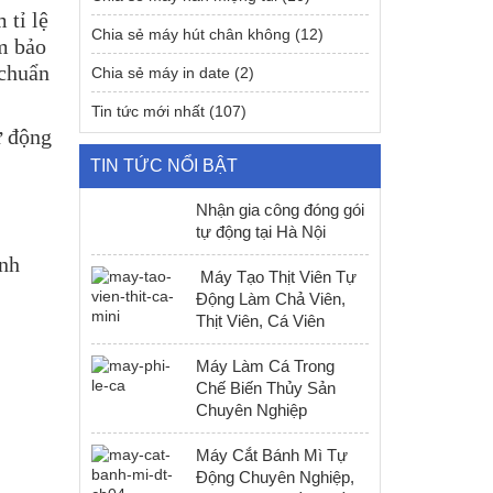
 tỉ lệ
Chia sẻ máy hút chân không
(12)
ảm bảo
 chuẩn
Chia sẻ máy in date
(2)
Tin tức mới nhất
(107)
ự động
TIN TỨC NỔI BẬT
Nhận gia công đóng gói
tự động tại Hà Nội
ình
Máy Tạo Thịt Viên Tự
Động Làm Chả Viên,
Thịt Viên, Cá Viên
Máy Làm Cá Trong
Chế Biến Thủy Sản
Chuyên Nghiệp
Máy Cắt Bánh Mì Tự
Động Chuyên Nghiệp,