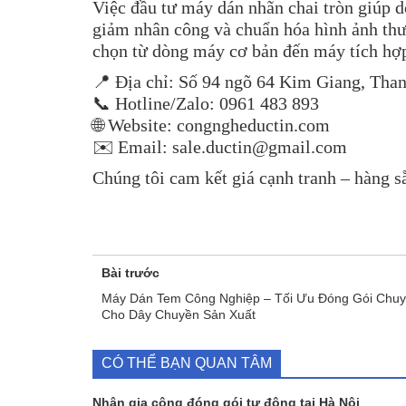
Việc đầu tư máy dán nhãn chai tròn giúp d
giảm nhân công và chuẩn hóa hình ảnh thư
chọn từ dòng máy cơ bản đến máy tích hợp
📍 Địa chỉ: Số 94 ngõ 64 Kim Giang, Tha
📞 Hotline/Zalo: 0961 483 893
🌐 Website: congngheductin.com
✉️ Email: sale.ductin@gmail.com
Chúng tôi cam kết giá cạnh tranh – hàng s
Bài trước
Máy Dán Tem Công Nghiệp – Tối Ưu Đóng Gói Chuy
Cho Dây Chuyền Sản Xuất
CÓ THỂ BẠN QUAN TÂM
Nhận gia công đóng gói tự động tại Hà Nội