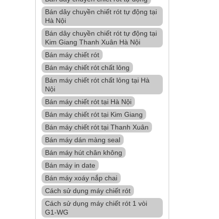
Bán dây chuyền chiết rót tự động tại
Hà Nội
Bán dây chuyền chiết rót tự động tại
Kim Giang Thanh Xuân Hà Nội
Bán máy chiết rót
Bán máy chiết rót chất lỏng
Bán máy chiết rót chất lỏng tại Hà
Nội
Bán máy chiết rót tại Hà Nội
Bán máy chiết rót tại Kim Giang
Bán máy chiết rót tại Thanh Xuân
Bán máy dán màng seal
Bán máy hút chân không
Bán máy in date
Bán máy xoáy nắp chai
Cách sử dụng máy chiết rót
Cách sử dụng máy chiết rót 1 vòi
G1-WG