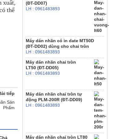
n xuất,
(ĐT-DD07)
LH : 0961483893
có thể
Máy dán nhãn có in date MT50D
(ĐT-DD02) dùng cho chai tròn
LH : 0961483893
Máy dán nhãn chai tròn
LT50 (ĐT-DD05)
LH : 0961483893
Bài tiếp
Máy dán nhãn chai tròn tự
động PLM-200R (ĐT-DD09)
hãn Sản
LH : 0961483893
Phẩm
Máy dán nhãn chai tròn LT80
 Chả