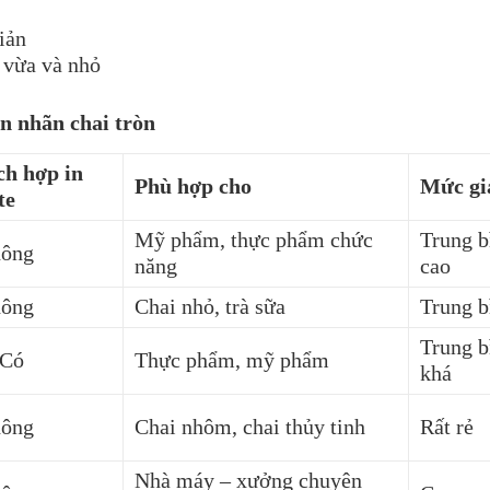
iản
 vừa và nhỏ
n nhãn chai tròn
ch hợp in
Phù hợp cho
Mức gi
te
Mỹ phẩm, thực phẩm chức
Trung b
ông
năng
cao
ông
Chai nhỏ, trà sữa
Trung b
Trung b
Có
Thực phẩm, mỹ phẩm
khá
ông
Chai nhôm, chai thủy tinh
Rất rẻ
Nhà máy – xưởng chuyên