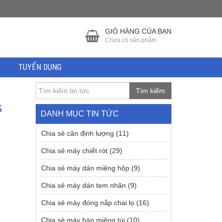
GIỎ HÀNG CỦA BẠN
Chưa có sản phẩm
TUYỂN DỤNG
Tìm kiếm
G
DANH MỤC TIN TỨC
Chia sẻ cân định lượng
(11)
Chia sẻ máy chiết rót
(29)
Chia sẻ máy dán miệng hộp
(9)
Chia sẻ máy dán tem nhãn
(9)
Chia sẻ máy đóng nắp chai lọ
(16)
Chia sẻ máy hàn miệng túi
(10)