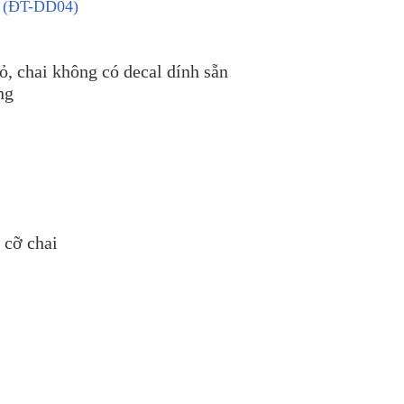
n (ĐT-DD04)
ỏ, chai không có decal dính sẵn
ng
 cỡ chai