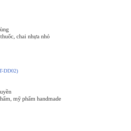
dùng
 thuốc, chai nhựa nhỏ
ĐT-DD02)
huyền
c phẩm, mỹ phẩm handmade