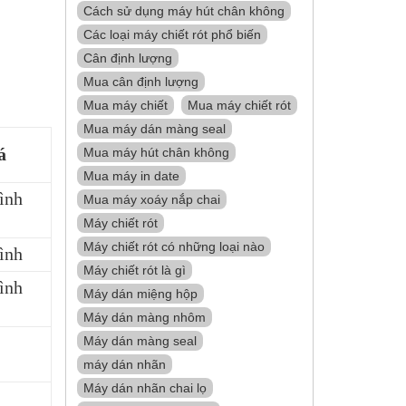
Cách sử dụng máy hút chân không
Các loại máy chiết rót phổ biến
Cân định lượng
Mua cân định lượng
Mua máy chiết
Mua máy chiết rót
Mua máy dán màng seal
á
Mua máy hút chân không
Mua máy in date
ình
Mua máy xoáy nắp chai
Máy chiết rót
Máy chiết rót có những loại nào
ình
Máy chiết rót là gì
ình
Máy dán miệng hộp
Máy dán màng nhôm
Máy dán màng seal
máy dán nhãn
Máy dán nhãn chai lọ