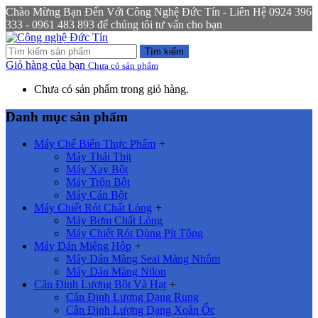
Chào Mừng Bạn Đến Với Công Nghệ Đức Tín - Liên Hệ 0924 396
333 - 0961 483 893 để chúng tôi tư vấn cho bạn
Tìm kiếm
Giỏ hàng của bạn
Chưa có sản phẩm
Chưa có sản phẩm trong giỏ hàng.
Danh mục sản phẩm
Máy Chế Biến Thực Phẩm
+
Máy Thái Thịt
Máy Xay Bột
Máy Trộn Bột
Máy Cán Bột
Máy Chiết Rót Chất Lỏng
+
Máy Bơm Chất Lỏng
Máy Chiết Rót Dùng Pít Tông
Máy Dán Miệng Hộp
+
Máy Dán Màng Seal Màng Nhôm
Máy Dán Màng Nilon
Cân Định Lượng Bột Và Hạt
+
Cân Định Lượng Dạng Rung
Cân Định Lượng Dạng Xoắn Ốc