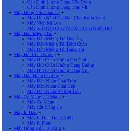
Cân Định Lượng Dạng Cốc Đong
Cân Định Lượng Dạng Trục Vít
Máy Đóng Nắp Chai Lọ
+
Máy Dập Nắp Chai Bia, Chai Rượu Vang
Máy Viền Mí Lon
Máy Xiết Nắp Chai Vắc Xin, Chai Nước Hoa
Máy Hàn Miệng Túi
+
Máy Dán Miệng Túi Dập Tay
Máy Dán Miệng Túi Dậm Chân
Máy Dán Miệng Túi Băng Tải
Máy Hút Chân Không
+
Máy Hút Chân Không Gia Đình
Máy Hút Chân Không Dạng Buồng
Máy Hút Chân Không Dạng Vòi
Máy Dán Nhãn Chai Lọ
+
Máy Dán Nhãn Chai Tròn
Máy Dán Nhãn Chai Dẹp
Máy Dán Nhãn Bề Mặt Trên
Máy Co Màng Cắt Màng
+
Máy Co Màng
Máy Cắt Màng Co
Máy In Date
+
Máy In Date Dạng Nhiệt
Máy In Phun
Máy Đóng Gói Tự Động
+