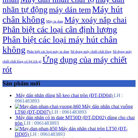
Máy hút
nhãn tự động
máy dán tem
chân không
Máy xoáy nắp chai
Máy in date
Phân biệt các loại cân định lượng
Phân biệt các loại máy hút chân
không
Phân biệt các loại máy in date
Sử dụng máy chiết chất lỏng
Sử dụng máy
Ứng dụng của máy chiết
chiết chất lỏng có lợi ích gì
rót
Sản phẩm mới
Máy dán nhãn dùng hồ keo chai tròn (ĐT-DD04)
LH :
0961483893
Máy dán nhãn chai vuông
LT60 (ĐT-DD07)
LH : 0961483893
Máy dán nhãn có in date MT50D (ĐT-DD02) dùng cho chai
tròn
LH : 0961483893
Máy dán nhãn chai tròn LT50 (ĐT-
DD05)
LH : 0961483893