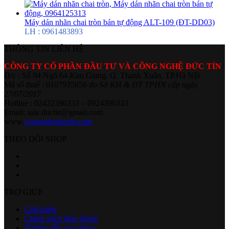
Máy dán nhãn chai tròn bán tự động ALT-109 (ĐT-DD03)
LH : 0961483893
THÔNG TIN LIÊN HỆ
CÔNG TY CỔ PHẦN ĐẦU TƯ VÀ CÔNG NGHỆ ĐỨC TÍN
Đ/c : Số 94 Ngõ 64 Kim Giang, Q. Thanh Xuân, TP.Hà Nội
Mã số thuế : 0107935856
do Sở KH & ĐT TPHN cấp ngày
27/07/2017
Hotline : 02422396333 – 0924396333
Email: sale.ductin@gmail.com
www.
congngheductin.com
THEO DÕI SHOP
TRỢ GIÚP
Giới thiệu
Chính Sách Bảo Hành
Hướng dẫn mua hàng