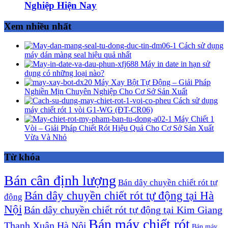
Nghiệp Hiện Nay
Xem nhiều nhất
Cách sử dụng
máy dán màng seal hiệu quả nhất
Máy in date in hạn sử
dụng có những loại nào?
Máy Xay Bột Tự Động – Giải Pháp
Nghiền Mịn Chuyên Nghiệp Cho Cơ Sở Sản Xuất
Cách sử dụng
máy chiết rót 1 vòi G1-WG (ĐT-CR06)
Máy Chiết 1
Vòi – Giải Pháp Chiết Rót Hiệu Quả Cho Cơ Sở Sản Xuất
Vừa Và Nhỏ
Từ khóa
Bán cân định lượng
Bán dây chuyền chiết rót tự
Bán dây chuyền chiết rót tự động tại Hà
động
Nội
Bán dây chuyền chiết rót tự động tại Kim Giang
Bán máy chiết rót
Thanh Xuân Hà Nội
Bán máy