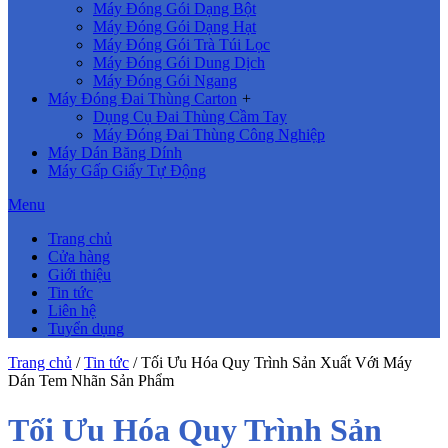
Máy Đóng Gói Dạng Bột
Máy Đóng Gói Dạng Hạt
Máy Đóng Gói Trà Túi Lọc
Máy Đóng Gói Dung Dịch
Máy Đóng Gói Ngang
Máy Đóng Đai Thùng Carton
+
Dụng Cụ Đai Thùng Cầm Tay
Máy Đóng Đai Thùng Công Nghiệp
Máy Dán Băng Dính
Máy Gấp Giấy Tự Động
Menu
Trang chủ
Cửa hàng
Giới thiệu
Tin tức
Liên hệ
Tuyển dụng
Trang chủ
/
Tin tức
/
Tối Ưu Hóa Quy Trình Sản Xuất Với Máy
Dán Tem Nhãn Sản Phẩm
Tối Ưu Hóa Quy Trình Sản