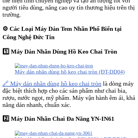
thể hiện tính chuyên nghiệp và tạo ấn tượng tốt với
người tiêu dùng, nâng cao uy tín thương hiệu trên thị
trường.
⚙️ Các Loại Máy Dán Tem Nhãn Phổ Biến tại
Công Nghệ Đức Tín
1️⃣ Máy Dán Nhãn Dùng Hồ Keo Chai Tròn
Máy dán nhãn dùng hồ keo chai tròn (ĐT-DD04)
🔗 Máy dán nhãn dùng hồ keo chai tròn
là dòng máy
đặc biệt thích hợp cho các sản phẩm như chai bia,
rượu, nước ngọt, mỹ phẩm. Máy vận hành êm ái, khả
năng dán nhanh, chuẩn xác.
2️⃣ Máy Dán Nhãn Chai Đa Năng YN-IN61