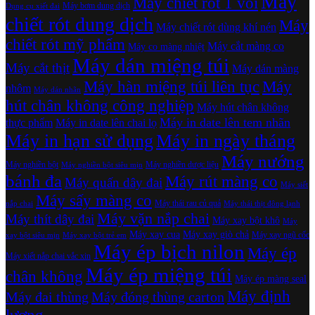
Máy
Máy chiết rót 1 vòi
Máy bơm dung dịch
Dụng cụ xiết đai
chiết rót dung dịch
Máy
Máy chiết rót dùng khí nén
chiết rót mỹ phẩm
Máy cắt màng co
Máy co màng nhiệt
Máy dán miệng túi
Máy cắt thịt
Máy dán màng
Máy hàn miệng túi liên tục
Máy
nhôm
Máy dán nhãn
hút chân không công nghiệp
Máy hút chân không
Máy in date lên tem nhãn
thực phẩm
Máy in date lên chai lọ
Máy in hạn sử dụng
Máy in ngày tháng
Máy nướng
Máy nghiền bột
Máy nghiền dược liệu
Máy nghiền bột siêu mịn
bánh đa
Máy rút màng co
Máy quấn dây đai
Máy siết
Máy sấy màng co
Máy thái rau củ quả
nắp chai
Máy thái thịt đông lạnh
Máy vặn nắp chai
Máy thít dây đai
Máy xay bột khô
Máy
Máy xay cua
Máy xay giò chả
Máy xay ngũ cốc
xay bột siêu mịn
Máy xay bột trẻ em
Máy ép bịch nilon
Máy ép
Máy xiết nắp chai vắc xin
Máy ép miệng túi
chân không
Máy ép màng seal
Máy định
Máy đai thùng
Máy đóng thùng carton