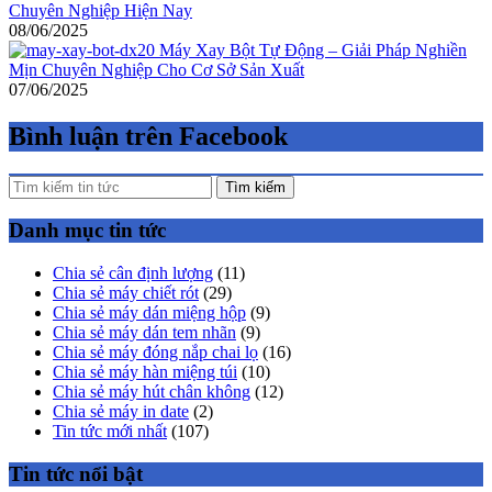
Chuyên Nghiệp Hiện Nay
08/06/2025
Máy Xay Bột Tự Động – Giải Pháp Nghiền
Mịn Chuyên Nghiệp Cho Cơ Sở Sản Xuất
07/06/2025
Bình luận trên Facebook
Tìm kiếm
Danh mục tin tức
Chia sẻ cân định lượng
(11)
Chia sẻ máy chiết rót
(29)
Chia sẻ máy dán miệng hộp
(9)
Chia sẻ máy dán tem nhãn
(9)
Chia sẻ máy đóng nắp chai lọ
(16)
Chia sẻ máy hàn miệng túi
(10)
Chia sẻ máy hút chân không
(12)
Chia sẻ máy in date
(2)
Tin tức mới nhất
(107)
Tin tức nổi bật