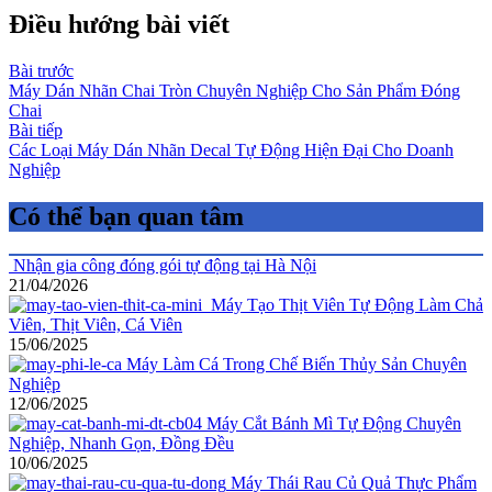
Điều hướng bài viết
Bài trước
Máy Dán Nhãn Chai Tròn Chuyên Nghiệp Cho Sản Phẩm Đóng
Chai
Bài tiếp
Các Loại Máy Dán Nhãn Decal Tự Động Hiện Đại Cho Doanh
Nghiệp
Có thể bạn quan tâm
Nhận gia công đóng gói tự động tại Hà Nội
21/04/2026
Máy Tạo Thịt Viên Tự Động Làm Chả
Viên, Thịt Viên, Cá Viên
15/06/2025
Máy Làm Cá Trong Chế Biến Thủy Sản Chuyên
Nghiệp
12/06/2025
Máy Cắt Bánh Mì Tự Động Chuyên
Nghiệp, Nhanh Gọn, Đồng Đều
10/06/2025
Máy Thái Rau Củ Quả Thực Phẩm