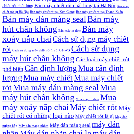
Bán máy chiết rót chất lỏng tại Hà Nội
chiết rót chất lỏng
Bán máy
chiết rót tại Hà Nội
Bán máy chiết rót tại Kim Giang
Bán máy chiết rót tại Thanh Xuân
Bán máy dán màng seal
Bán máy
hút chân không
Bán máy
Bán máy in date
xoáy nắp chai
Cách sử dụng máy chiết
Cách sử dụng
rót
Cách sử dụng máy chiết rót 1 vòi G1-WG
máy hút chân không
Các loại máy chiết rót
Cân định lượng
Mua cân định
phổ biến
lượng
Mua máy chiết
Mua máy chiết
Mua máy dán màng seal
Mua
rót
máy hút chân không
Mua
Mua máy in date
máy xoáy nắp chai
Máy chiết rót
Máy
chiết rót có những loại nào
Máy chiết rót là gì
Máy dán
máy dán
Máy dán màng seal
miệng hộp
Máy dán màng nhôm
nhãn
Máy dán nhãn chai lọ
máy dán