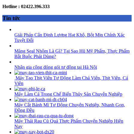
Hotline : 02422.396.333
Tin tức
Giải Pháp Cân Định Lượng Hạt Khô, Bột Mịn Chính Xác
Tuyệt Đối
Màng Seal Nhôm Là Gì? Tại Sao Hũ Mỹ Phẩm, Thực Phẩm
Bắt Buộc Phải Dùng?
Nhận gia công đóng gói tự động tại Hà Nội
Máy Tạo Thịt Viên Tự Động Làm Chả Viên, Thịt Viên, Cá
Viên
Máy Làm Cá Trong Chế Biến Thủy Sản Chuyên Nghiệp
Máy Cắt Bánh Mì Tự Động Chuyên Nghiệp, Nhanh Gọn,
Đồng Đều
Máy Thái Rau Củ Quả Thực Phẩm Chuyên Nghiệp Hiện
Nay