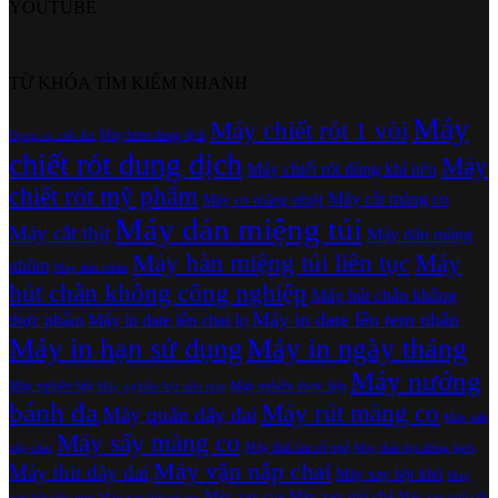
YOUTUBE
TỪ KHÓA TÌM KIẾM NHANH
Máy
Máy chiết rót 1 vòi
Máy bơm dung dịch
Dụng cụ xiết đai
chiết rót dung dịch
Máy
Máy chiết rót dùng khí nén
chiết rót mỹ phẩm
Máy cắt màng co
Máy co màng nhiệt
Máy dán miệng túi
Máy cắt thịt
Máy dán màng
Máy hàn miệng túi liên tục
Máy
nhôm
Máy dán nhãn
hút chân không công nghiệp
Máy hút chân không
Máy in date lên tem nhãn
thực phẩm
Máy in date lên chai lọ
Máy in hạn sử dụng
Máy in ngày tháng
Máy nướng
Máy nghiền bột
Máy nghiền dược liệu
Máy nghiền bột siêu mịn
bánh đa
Máy rút màng co
Máy quấn dây đai
Máy siết
Máy sấy màng co
Máy thái rau củ quả
nắp chai
Máy thái thịt đông lạnh
Máy vặn nắp chai
Máy thít dây đai
Máy xay bột khô
Máy
Máy xay cua
Máy xay giò chả
Máy xay ngũ cốc
xay bột siêu mịn
Máy xay bột trẻ em