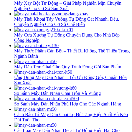
Máy Xay Bột Tự Động – Giải Pháp Nghiền Mịn Chuyên
Nghiệp Cho Cơ Sở Sản Xuất
Máy Thái Khoai Tây Vuông Tự Động Cắt Nhanh, Đều,
Chuyên Nghiệp Cho Cơ Sở Chế Biến
Máy Cưa Xương Tự Động Chuyên Dụng Cho Nhà Bếp
Công Nghiệp
Máy Thực Phẩm Cán Bột – Thiết Bị Không Thể Thiếu Trong
Ngành Bánh
Máy Dán Tem Chai Cho Quy Trình Đóng Gói Sản Phẩm
Ứng Dụng Máy Dán Nhãn – Tối Ưu Đóng Gói, Chuẩn Hóa
Sản Xuất
So Sánh Máy Dán Nhãn Chai Tròn Và Vuông
So Sánh Máy Dán Nhãn Phù Hợp Cho Các Ngành Hàng
Cách Bảo Trì Máy Dán Chai Lọ Để Tăng Hiệu Suất Và Kéo
Dài Tuổi Thọ
Các Loại Máy Dán Nhãn Decal Tự Động Hiện Đại Cho