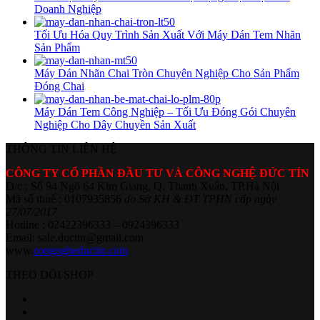
Doanh Nghiệp
Tối Ưu Hóa Quy Trình Sản Xuất Với Máy Dán Tem Nhãn
Sản Phẩm
Máy Dán Nhãn Chai Tròn Chuyên Nghiệp Cho Sản Phẩm
Đóng Chai
Máy Dán Tem Công Nghiệp – Tối Ưu Đóng Gói Chuyên
Nghiệp Cho Dây Chuyền Sản Xuất
THÔNG TIN LIÊN HỆ
CÔNG TY CỔ PHẦN ĐẦU TƯ VÀ CÔNG NGHỆ ĐỨC TÍN
Đ/c : Số 94 Ngõ 64 Kim Giang, Q. Thanh Xuân, TP.Hà Nội
Mã số thuế : 0107935856
do Sở KH & ĐT TPHN cấp ngày
27/07/2017
Hotline : 02422396333 – 0924396333
Email: sale.ductin@gmail.com
www.
congngheductin.com
THEO DÕI SHOP