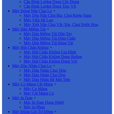
Cân Định Lượng Dạng Cốc Đong
Cân Định Lượng Dạng Trục Vít
Máy Đóng Nắp Chai Lọ
+
Máy Dập Nắp Chai Bia, Chai Rượu Vang
Máy Viền Mí Lon
Máy Xiết Nắp Chai Vắc Xin, Chai Nước Hoa
Máy Hàn Miệng Túi
+
Máy Dán Miệng Túi Dập Tay
Máy Dán Miệng Túi Dậm Chân
Máy Dán Miệng Túi Băng Tải
Máy Hút Chân Không
+
Máy Hút Chân Không Gia Đình
Máy Hút Chân Không Dạng Buồng
Máy Hút Chân Không Dạng Vòi
Máy Dán Nhãn Chai Lọ
+
Máy Dán Nhãn Chai Tròn
Máy Dán Nhãn Chai Dẹp
Máy Dán Nhãn Bề Mặt Trên
Máy Co Màng Cắt Màng
+
Máy Co Màng
Máy Cắt Màng Co
Máy In Date
+
Máy In Date Dạng Nhiệt
Máy In Phun
Máy Đóng Gói Tự Động
+