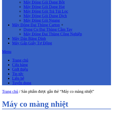
Máy Đóng Gói Dạng Bột
Máy Đóng Gói Dạng Hạt
Máy Đóng Gói Trà Túi Lọc
Máy Đóng Gói Dung Dịch
Máy Đóng Gói Ngang
Máy Đóng Đai Thùng Carton
+
Dụng Cụ Đai Thùng Cầm Tay
Máy Đóng Đai Thùng Công Nghiệp
Máy Dán Băng Dính
Máy Gấp Giấy Tự Động
Menu
Trang chủ
Cửa hàng
Giới thiệu
Tin tức
Liên hệ
Tuyển dụng
Trang chủ
/ Sản phẩm được gắn thẻ “Máy co màng nhiệt”
Máy co màng nhiệt