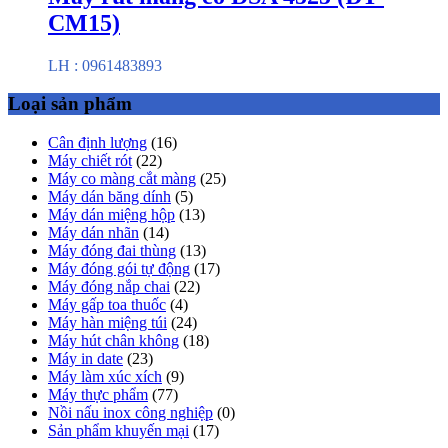
CM15)
LH : 0961483893
Loại sản phẩm
Cân định lượng
(16)
Máy chiết rót
(22)
Máy co màng cắt màng
(25)
Máy dán băng dính
(5)
Máy dán miệng hộp
(13)
Máy dán nhãn
(14)
Máy đóng đai thùng
(13)
Máy đóng gói tự động
(17)
Máy đóng nắp chai
(22)
Máy gấp toa thuốc
(4)
Máy hàn miệng túi
(24)
Máy hút chân không
(18)
Máy in date
(23)
Máy làm xúc xích
(9)
Máy thực phẩm
(77)
Nồi nấu inox công nghiệp
(0)
Sản phẩm khuyến mại
(17)