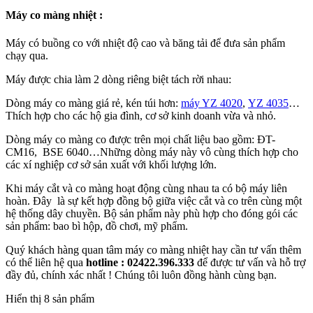
Máy co màng nhiệt :
Máy có buồng co với nhiệt độ cao và băng tải để đưa sản phẩm
chạy qua.
Máy được chia làm 2 dòng riêng biệt tách rời nhau:
Dòng máy co màng giá rẻ, kén túi hơn:
máy YZ 4020
,
YZ 4035
…
Thích hợp cho các hộ gia đình, cơ sở kinh doanh vừa và nhỏ.
Dòng máy co màng co được trên mọi chất liệu bao gồm: ĐT-
CM16, BSE 6040…Những dòng máy này vô cùng thích hợp cho
các xí nghiệp cơ sở sản xuất với khối lượng lớn.
Khi máy cắt và co màng hoạt động cùng nhau ta có bộ máy liên
hoàn. Đây là sự kết hợp đồng bộ giữa việc cắt và co trên cùng một
hệ thống dây chuyền. Bộ sản phẩm này phù hợp cho đóng gói các
sản phẩm: bao bì hộp, đồ chơi, mỹ phẩm.
Quý khách hàng quan tâm máy co màng nhiệt hay cần tư vấn thêm
có thể liên hệ qua
hotline : 02422.396.333
để được tư vấn và hỗ trợ
đầy đủ, chính xác nhất ! Chúng tôi luôn đồng hành cùng bạn.
Hiển thị 8 sản phẩm