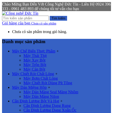
Chào Mừng Bạn Đến Với Công Nghệ Đức Tín - Liên Hệ 0924 396
333 - 0961 483 893 để chúng tôi tư vấn cho bạn
Tìm kiếm
Giỏ hàng của bạn
Chưa có sản phẩm
Chưa có sản phẩm trong giỏ hàng.
Danh mục sản phẩm
Máy Chế Biến Thực Phẩm
+
Máy Thái Thịt
Máy Xay Bột
Máy Trộn Bột
Máy Cán Bột
Máy Chiết Rót Chất Lỏng
+
Máy Bơm Chất Lỏng
Máy Chiết Rót Dùng Pít Tông
Máy Dán Miệng Hộp
+
Máy Dán Màng Seal Màng Nhôm
Máy Dán Màng Nilon
Cân Định Lượng Bột Và Hạt
+
Cân Định Lượng Dạng Rung
Cân Định Lượng Dạng Xoắn Ốc