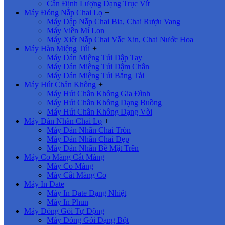
Cân Định Lượng Dạng Trục Vít
Máy Đóng Nắp Chai Lọ
+
Máy Dập Nắp Chai Bia, Chai Rượu Vang
Máy Viền Mí Lon
Máy Xiết Nắp Chai Vắc Xin, Chai Nước Hoa
Máy Hàn Miệng Túi
+
Máy Dán Miệng Túi Dập Tay
Máy Dán Miệng Túi Dậm Chân
Máy Dán Miệng Túi Băng Tải
Máy Hút Chân Không
+
Máy Hút Chân Không Gia Đình
Máy Hút Chân Không Dạng Buồng
Máy Hút Chân Không Dạng Vòi
Máy Dán Nhãn Chai Lọ
+
Máy Dán Nhãn Chai Tròn
Máy Dán Nhãn Chai Dẹp
Máy Dán Nhãn Bề Mặt Trên
Máy Co Màng Cắt Màng
+
Máy Co Màng
Máy Cắt Màng Co
Máy In Date
+
Máy In Date Dạng Nhiệt
Máy In Phun
Máy Đóng Gói Tự Động
+
Máy Đóng Gói Dạng Bột