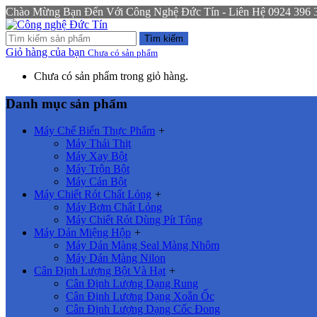
Chào Mừng Bạn Đến Với Công Nghệ Đức Tín - Liên Hệ 0924 396 333
Tìm kiếm
Giỏ hàng của bạn
Chưa có sản phẩm
Chưa có sản phẩm trong giỏ hàng.
Danh mục sản phẩm
Máy Chế Biến Thực Phẩm
+
Máy Thái Thịt
Máy Xay Bột
Máy Trộn Bột
Máy Cán Bột
Máy Chiết Rót Chất Lỏng
+
Máy Bơm Chất Lỏng
Máy Chiết Rót Dùng Pít Tông
Máy Dán Miệng Hộp
+
Máy Dán Màng Seal Màng Nhôm
Máy Dán Màng Nilon
Cân Định Lượng Bột Và Hạt
+
Cân Định Lượng Dạng Rung
Cân Định Lượng Dạng Xoắn Ốc
Cân Định Lượng Dạng Cốc Đong