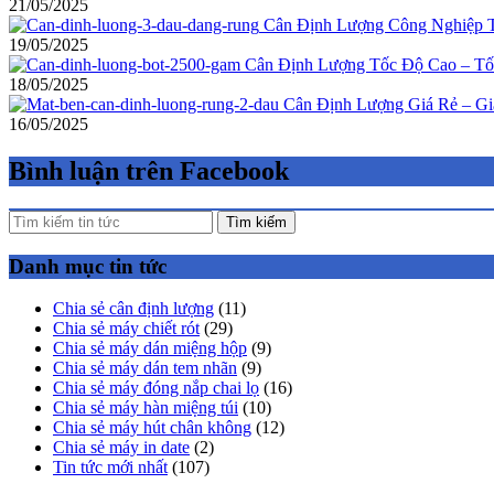
21/05/2025
Cân Định Lượng Công Nghiệp T
19/05/2025
Cân Định Lượng Tốc Độ Cao – Tố
18/05/2025
Cân Định Lượng Giá Rẻ – Gi
16/05/2025
Bình luận trên Facebook
Tìm kiếm
Danh mục tin tức
Chia sẻ cân định lượng
(11)
Chia sẻ máy chiết rót
(29)
Chia sẻ máy dán miệng hộp
(9)
Chia sẻ máy dán tem nhãn
(9)
Chia sẻ máy đóng nắp chai lọ
(16)
Chia sẻ máy hàn miệng túi
(10)
Chia sẻ máy hút chân không
(12)
Chia sẻ máy in date
(2)
Tin tức mới nhất
(107)