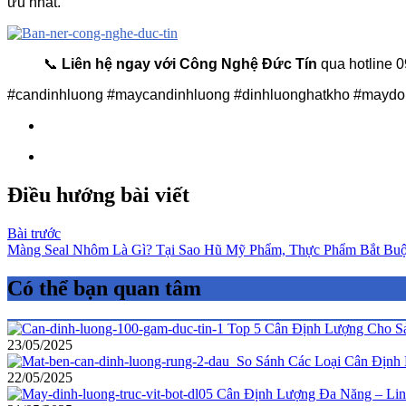
ưu nhất.
📞
Liên hệ ngay với Công Nghệ Đức Tín
qua hotline 0
#candinhluong #maycandinhluong #dinhluonghatkho #maydo
Điều hướng bài viết
Bài trước
Màng Seal Nhôm Là Gì? Tại Sao Hũ Mỹ Phẩm, Thực Phẩm Bắt Buộ
Có thể bạn quan tâm
Top 5 Cân Định Lượng Cho Sả
23/05/2025
So Sánh Các Loại Cân Định 
22/05/2025
Cân Định Lượng Đa Năng – Lin