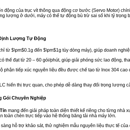
 động của trục vít thông qua động cơ bước (Servo Motor) chính
g lượng ở dưới, máy có thể tự động bù trừ sai số khi tỷ trọng b
 Định Lượng Tự Động
chỉ từ
$\pm$
0.1g đến
$\pm$
1g tùy dòng máy), giúp doanh nghiệ
ó thể đạt từ 20 – 60 gói/phút, giúp giải phóng sức lao động, th
 phận tiếp xúc nguyên liệu đều được chế tạo từ Inox 304 cao c
hiển thị trực quan, cho phép dễ dàng thay đổi trọng lượng cài
ng Gói Chuyên Nghiệp
Tín
mang đến giải pháp toàn diện thiết kế riêng cho từng nhà
 toàn chèn trực tiếp vào hệ thống băng tải nhà máy lớn.
sàng hỗ trợ khảo sát, thử nghiệm mẫu nguyên liệu thực tế của qu