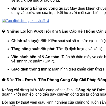
vệ sức khỏe người lao động.
Định lượng bằng số vòng quay:
Máy điều khiển chuyển
quay và bước ren của trục. Kết hợp với một cảm biến trọn
💎 Những Lợi Ích Vượt Trội Khi Nâng Cấp Hệ Thống Cân
Chính xác tuyệt đối:
Kiểm soát sai số ở mức cực nhỏ (
Tăng năng suất đột phá:
Tốc độ định lượng và xả liệu c
Vận hành bền bỉ & An toàn:
Toàn bộ thân máy và các bộ
vệ sinh thực phẩm (GMP).
Giao diện thông minh:
Màn hình điều khiển cảm ứng PLC 
🛠️ Đức Tín – Đơn Vị Tiên Phong Cung Cấp Giải Pháp Đó
Không chỉ dừng lại ở việc cung cấp thiết bị,
Công Nghệ Đức 
doanh khởi nghiệp, cho đến dây chuyền đóng gói tự động hoàn
Đội ngũ kỹ thuật viên giàu kinh nghiệm của chúng tôi luôn sẵn 