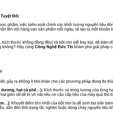
 Tuyệt Đối
c phẩm, việc kiểm soát chính xác khối lượng nguyên liệu đóng
hân lên với hàng vạn sản phẩm mỗi ngày, sẽ tạo ra một khoản ha
, kích thước không đồng đều) và bột mịn (dễ bay bụi, dễ bám dí
ằng không? Hãy cùng
Công Nghệ Đức Tín
khám phá giải pháp câ
n
biệt, gây ra không ít khó khăn cho các phương pháp đong đo thủ
ng dương, hạt cà phê…):
Kích thước và trọng lượng của từng hạ
i hạt giòn rất dễ bị vỡ nát nếu cơ cấu cấp liệu của máy quá thô 
hẩm…):
Khuyết điểm lớn nhất của bột mịn là dễ sinh bụi bẩn bám 
hễu, dẫn đến tình trạng tắc nghẽn hoặc dòng chảy nguyên liệu k