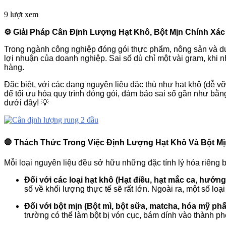
9 lượt xem
⚙️ Giải Pháp Cân Định Lượng Hạt Khô, Bột Mịn Chính Xác
Trong ngành công nghiệp đóng gói thực phẩm, nông sản và dượ
lợi nhuận của doanh nghiệp. Sai số dù chỉ một vài gram, khi n
hàng.
Đặc biệt, với các dạng nguyên liệu đặc thù như hạt khô (dễ vỡ
để tối ưu hóa quy trình đóng gói, đảm bảo sai số gần như b
dưới đây! 💡
🛑 Thách Thức Trong Việc Định Lượng Hạt Khô Và Bột Mị
Mỗi loại nguyên liệu đều sở hữu những đặc tính lý hóa riêng 
Đối với các loại hạt khô (Hạt điều, hạt mắc ca, hướ
số về khối lượng thực tế sẽ rất lớn. Ngoài ra, một số loạ
Đối với bột mịn (Bột mì, bột sữa, matcha, hóa mỹ p
trường có thể làm bột bị vón cục, bám dính vào thành p