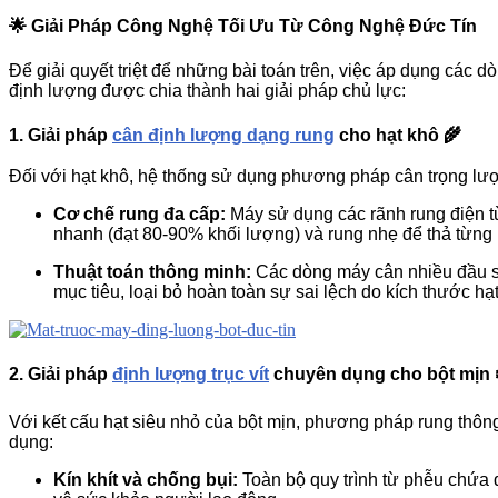
🌟 Giải Pháp Công Nghệ Tối Ưu Từ Công Nghệ Đức Tín
Để giải quyết triệt để những bài toán trên, việc áp dụng các 
định lượng được chia thành hai giải pháp chủ lực:
1. Giải pháp
cân định lượng dạng rung
cho hạt khô 🌾
Đối với hạt khô, hệ thống sử dụng phương pháp cân trọng lượn
Cơ chế rung đa cấp:
Máy sử dụng các rãnh rung điện t
nhanh (đạt 80-90% khối lượng) và rung nhẹ để thả từng 
Thuật toán thông minh:
Các dòng máy cân nhiều đầu sẽ
mục tiêu, loại bỏ hoàn toàn sự sai lệch do kích thước hạ
2. Giải pháp
định lượng trục vít
chuyên dụng cho bột mịn 
Với kết cấu hạt siêu nhỏ của bột mịn, phương pháp rung thông
dụng:
Kín khít và chống bụi:
Toàn bộ quy trình từ phễu chứa 