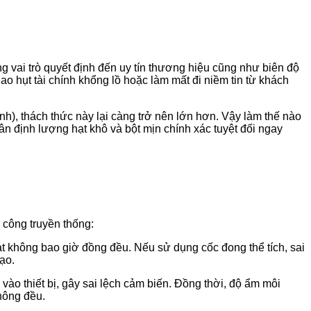
 vai trò quyết định đến uy tín thương hiệu cũng như biên độ
o hụt tài chính khổng lồ hoặc làm mất đi niềm tin từ khách
nh), thách thức này lại càng trở nên lớn hơn. Vậy làm thế nào
n định lượng hạt khô và bột mịn chính xác tuyệt đối ngay
 công truyền thống:
t không bao giờ đồng đều. Nếu sử dụng cốc đong thể tích, sai
bạo.
vào thiết bị, gây sai lệch cảm biến. Đồng thời, độ ẩm môi
hông đều.