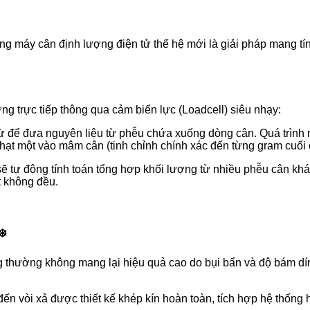
dòng máy cân định lượng điện tử thế hệ mới là giải pháp mang tí
g trực tiếp thông qua cảm biến lực (Loadcell) siêu nhạy:
ừ để đưa nguyên liệu từ phễu chứa xuống dòng cân. Quá trình 
hạt một vào mâm cân (tinh chỉnh chính xác đến từng gram cuối 
 tự động tính toán tổng hợp khối lượng từ nhiều phễu cân khác
t không đều.
❄️
 thường không mang lại hiệu quả cao do bụi bẩn và độ bám dính
đến vòi xả được thiết kế khép kín hoàn toàn, tích hợp hệ thống