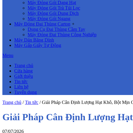
Máy Đóng Gói Dạng Hạt
Máy Đóng Gói Trà Túi Lọc
Máy Đóng Gói Dung Dịch
Máy Đóng Gói Ngang
Máy Đóng Đai Thùng Carton
+
Dụng Cụ Đai Thùng Cầm Tay
Máy Đóng Đai Thùng Công Nghiệp
Máy Dán Băng Dính
Máy Gấp Giấy Tự Động
Menu
Trang chủ
Cửa hàng
Giới thiệu
Tin tức
Liên hệ
Tuyển dụng
Trang chủ
/
Tin tức
/
Giải Pháp Cân Định Lượng Hạt Khô, Bột Mịn 
Giải Pháp Cân Định Lượng Hạt
07/07/2026