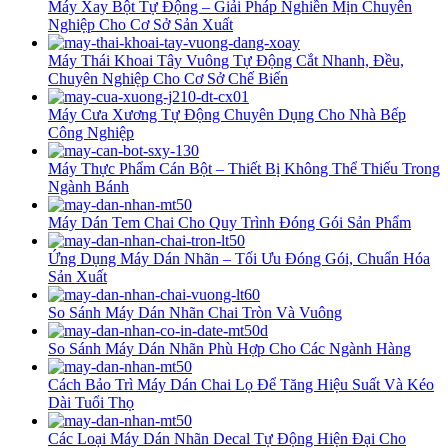
Máy Xay Bột Tự Động – Giải Pháp Nghiền Mịn Chuyên
Nghiệp Cho Cơ Sở Sản Xuất
Máy Thái Khoai Tây Vuông Tự Động Cắt Nhanh, Đều,
Chuyên Nghiệp Cho Cơ Sở Chế Biến
Máy Cưa Xương Tự Động Chuyên Dụng Cho Nhà Bếp
Công Nghiệp
Máy Thực Phẩm Cán Bột – Thiết Bị Không Thể Thiếu Trong
Ngành Bánh
Máy Dán Tem Chai Cho Quy Trình Đóng Gói Sản Phẩm
Ứng Dụng Máy Dán Nhãn – Tối Ưu Đóng Gói, Chuẩn Hóa
Sản Xuất
So Sánh Máy Dán Nhãn Chai Tròn Và Vuông
So Sánh Máy Dán Nhãn Phù Hợp Cho Các Ngành Hàng
Cách Bảo Trì Máy Dán Chai Lọ Để Tăng Hiệu Suất Và Kéo
Dài Tuổi Thọ
Các Loại Máy Dán Nhãn Decal Tự Động Hiện Đại Cho