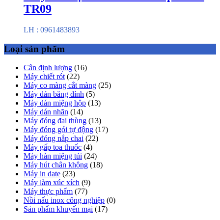
TR09
LH : 0961483893
Loại sản phẩm
Cân định lượng
(16)
Máy chiết rót
(22)
Máy co màng cắt màng
(25)
Máy dán băng dính
(5)
Máy dán miệng hộp
(13)
Máy dán nhãn
(14)
Máy đóng đai thùng
(13)
Máy đóng gói tự động
(17)
Máy đóng nắp chai
(22)
Máy gấp toa thuốc
(4)
Máy hàn miệng túi
(24)
Máy hút chân không
(18)
Máy in date
(23)
Máy làm xúc xích
(9)
Máy thực phẩm
(77)
Nồi nấu inox công nghiệp
(0)
Sản phẩm khuyến mại
(17)