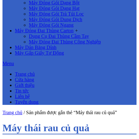
Máy Đóng Gói Dạng Bột
Máy Đóng Gói Dạng Hạt
Máy Đóng Gói Trà Túi Lọc
Máy Đóng Gói Dung Dịch
Máy Đóng Gói Ngang
Máy Đóng Đai Thùng Carton
+
Dụng Cụ Đai Thùng Cầm Tay
Máy Đóng Đai Thùng Công Nghiệp
Máy Dán Băng Dính
Máy Gấp Giấy Tự Động
Menu
Trang chủ
Cửa hàng
Giới thiệu
Tin tức
Liên hệ
Tuyển dụng
Trang chủ
/ Sản phẩm được gắn thẻ “Máy thái rau củ quả”
Máy thái rau củ quả