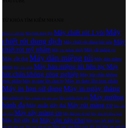
YOUTUBE
TỪ KHÓA TÌM KIẾM NHANH
Máy
Máy chiết rót 1 vòi
Máy bơm dung dịch
Dụng cụ xiết đai
chiết rót dung dịch
Máy
Máy chiết rót dùng khí nén
chiết rót mỹ phẩm
Máy cắt màng co
Máy co màng nhiệt
Máy dán miệng túi
Máy cắt thịt
Máy dán màng
Máy hàn miệng túi liên tục
Máy
nhôm
Máy dán nhãn
hút chân không công nghiệp
Máy hút chân không
Máy in date lên tem nhãn
thực phẩm
Máy in date lên chai lọ
Máy in hạn sử dụng
Máy in ngày tháng
Máy nướng
Máy nghiền bột
Máy nghiền dược liệu
Máy nghiền bột siêu mịn
bánh đa
Máy rút màng co
Máy quấn dây đai
Máy siết
Máy sấy màng co
Máy thái rau củ quả
nắp chai
Máy thái thịt đông lạnh
Máy vặn nắp chai
Máy thít dây đai
Máy xay bột khô
Máy
Máy xay cua
Máy xay giò chả
Máy xay ngũ cốc
xay bột siêu mịn
Máy xay bột trẻ em