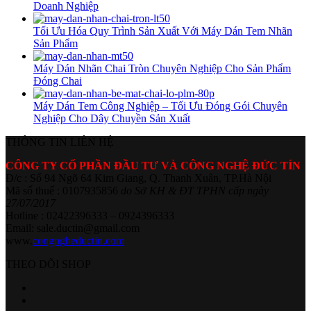
Doanh Nghiệp
Tối Ưu Hóa Quy Trình Sản Xuất Với Máy Dán Tem Nhãn
Sản Phẩm
Máy Dán Nhãn Chai Tròn Chuyên Nghiệp Cho Sản Phẩm
Đóng Chai
Máy Dán Tem Công Nghiệp – Tối Ưu Đóng Gói Chuyên
Nghiệp Cho Dây Chuyền Sản Xuất
THÔNG TIN LIÊN HỆ
CÔNG TY CỔ PHẦN ĐẦU TƯ VÀ CÔNG NGHỆ ĐỨC TÍN
Đ/c : Số 94 Ngõ 64 Kim Giang, Q. Thanh Xuân, TP.Hà Nội
Mã số thuế : 0107935856
do Sở KH & ĐT TPHN cấp ngày
27/07/2017
Hotline : 02422396333 – 0924396333
Email: sale.ductin@gmail.com
www.
congngheductin.com
THEO DÕI SHOP