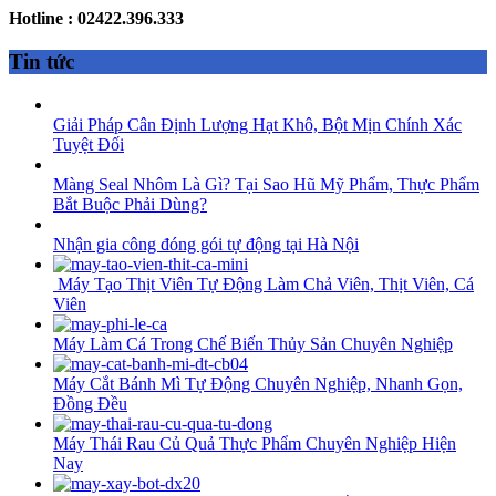
Hotline : 02422.396.333
Tin tức
Giải Pháp Cân Định Lượng Hạt Khô, Bột Mịn Chính Xác
Tuyệt Đối
Màng Seal Nhôm Là Gì? Tại Sao Hũ Mỹ Phẩm, Thực Phẩm
Bắt Buộc Phải Dùng?
Nhận gia công đóng gói tự động tại Hà Nội
Máy Tạo Thịt Viên Tự Động Làm Chả Viên, Thịt Viên, Cá
Viên
Máy Làm Cá Trong Chế Biến Thủy Sản Chuyên Nghiệp
Máy Cắt Bánh Mì Tự Động Chuyên Nghiệp, Nhanh Gọn,
Đồng Đều
Máy Thái Rau Củ Quả Thực Phẩm Chuyên Nghiệp Hiện
Nay