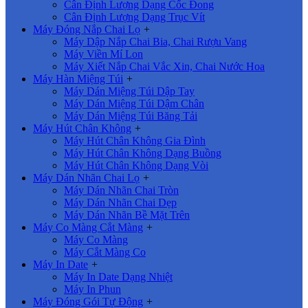
Cân Định Lượng Dạng Cốc Đong
Cân Định Lượng Dạng Trục Vít
Máy Đóng Nắp Chai Lọ
+
Máy Dập Nắp Chai Bia, Chai Rượu Vang
Máy Viền Mí Lon
Máy Xiết Nắp Chai Vắc Xin, Chai Nước Hoa
Máy Hàn Miệng Túi
+
Máy Dán Miệng Túi Dập Tay
Máy Dán Miệng Túi Dậm Chân
Máy Dán Miệng Túi Băng Tải
Máy Hút Chân Không
+
Máy Hút Chân Không Gia Đình
Máy Hút Chân Không Dạng Buồng
Máy Hút Chân Không Dạng Vòi
Máy Dán Nhãn Chai Lọ
+
Máy Dán Nhãn Chai Tròn
Máy Dán Nhãn Chai Dẹp
Máy Dán Nhãn Bề Mặt Trên
Máy Co Màng Cắt Màng
+
Máy Co Màng
Máy Cắt Màng Co
Máy In Date
+
Máy In Date Dạng Nhiệt
Máy In Phun
Máy Đóng Gói Tự Động
+