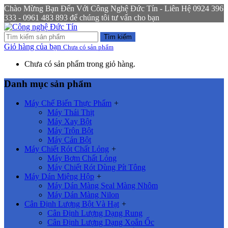
Chào Mừng Bạn Đến Với Công Nghệ Đức Tín - Liên Hệ 0924 396
333 - 0961 483 893 để chúng tôi tư vấn cho bạn
Tìm kiếm
Giỏ hàng của bạn
Chưa có sản phẩm
Chưa có sản phẩm trong giỏ hàng.
Danh mục sản phẩm
Máy Chế Biến Thực Phẩm
+
Máy Thái Thịt
Máy Xay Bột
Máy Trộn Bột
Máy Cán Bột
Máy Chiết Rót Chất Lỏng
+
Máy Bơm Chất Lỏng
Máy Chiết Rót Dùng Pít Tông
Máy Dán Miệng Hộp
+
Máy Dán Màng Seal Màng Nhôm
Máy Dán Màng Nilon
Cân Định Lượng Bột Và Hạt
+
Cân Định Lượng Dạng Rung
Cân Định Lượng Dạng Xoắn Ốc