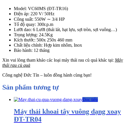
Model: VC60MS (ĐT-TR16)
Điện áp: 220 V/ 50Hz
Công suất: 550W ∼ 3/4 HP
Tố độ quay: 300r.p.m
Lưỡi dao: 6 Lưỡi (thái lát, hạt lựu, sợi tròn, sợi vuông…)
Trọng lượng: 24.5Kg
Kích thước: 500x 250x 460 mm
Chất liệu chính: Hợp kim nhôm, Inox
Bảo hành: 12 tháng
Xin vui lòng tham khảo các loại máy thái rau củ quả khác tại:
Máy
thái rau củ quả
Công nghệ Đức Tín – luôn đồng hành cùng bạn!
Sản phẩm tương tự
Đọc tiếp
Máy thái khoai tây vuông dạng xoay
ĐT-TR04