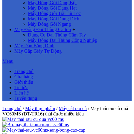
Máy Đóng Gói Dạng Bột
Máy Đóng Gói Dạng Hạt
Máy Đóng Gói Trà Túi Lọc
Máy Đóng Gói Dung Dịch
Máy Đóng Gói Ngang
Máy Đóng Đai Thùng Carton
+
Dụng Cụ Đai Thùng Cầm Tay
Máy Đóng Đai Thùng Công Nghiệp
Máy Dán Băng Dính
Máy Gấp Giấy Tự Động
Menu
Trang chủ
Cửa hàng
Giới thiệu
Tin tức
Liên hệ
Tuyển dụng
Trang chủ
/
Máy thực phẩm
/
Máy cắt rau củ
/ Máy thái rau củ quả
VC60MS (ĐT-TR16) thái được nhiều kiểu