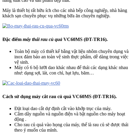
năng suất cao và sản phẩm đẹp mắt.
Máy là thiết bị rất hữu ích cho các nhà bếp công nghiệp, nhà hàng
khách sạn chuyên phục vụ những bữa ăn chuyên nghiệp.
Đặc điểm
máy thái rau củ quả
VC60MS (ĐT-TR16).
Toàn bộ máy có thiết kế bằng vật liệu nhôm chuyên dụng và
inox đảm bảo an toàn vệ sinh thực phẩm, dễ dàng trong việc
vệ sinh.
Máy có 6 bộ lưỡi dao khác nhau để thái các dạng khác nhau
như: dạng sợi, lát, con chì, hạt lựu, băm…
Cách sử dụng
máy cắt rau củ quả VC60MS (ĐT-TR16).
Đặt loại dao cắt dự định cắt vào khớp trục của máy.
Cắm dây nguồn và nguồn điện và bật nguồn cho máy hoạt
động .
Cho rau củ quả vào họng của máy, thế là rau củ sẽ được thái
theo ý muốn của mình.