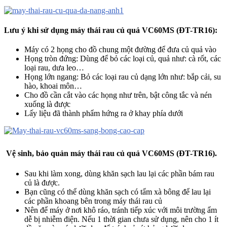
Lưu ý khi sử dụng máy thái rau củ quả VC60MS (ĐT-TR16):
Máy có 2 họng cho đồ chung một đường để đưa củ quả vào
Họng tròn đứng: Dùng để bỏ các loại củ, quả như: cà rốt, các
loại rau, dưa leo…
Họng lớn ngang: Bỏ các loại rau củ dạng lớn như: bắp cải, su
hào, khoai môn…
Cho đồ cần cắt vào các họng như trên, bật công tắc và nén
xuống là được
Lấy liệu đã thành phẩm hứng ra ở khay phía dưới
Vệ sinh, b
ảo quản
máy thái rau củ quả VC60MS (ĐT-TR16).
Sau khi làm xong, dùng khăn sạch lau lại các phần bám rau
củ là được.
Bạn cũng có thể dùng khăn sạch có tẩm xà bông để lau lại
các phần khoang bên trong máy thái rau củ
Nên để máy ở nơi khô ráo, tránh tiếp xúc với môi trường ẩm
dễ bị nhiễm điện. Nếu 1 thời gian chưa sử dụng, nên cho 1 ít