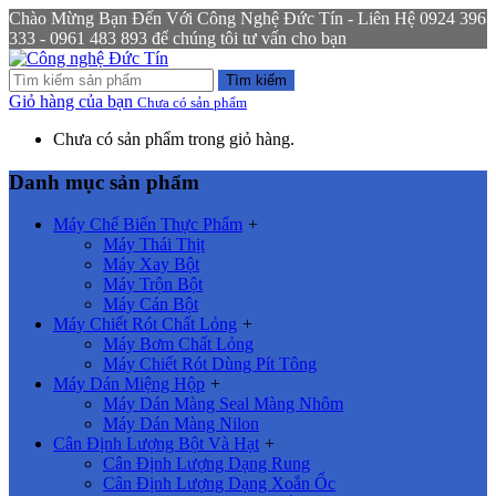
Chào Mừng Bạn Đến Với Công Nghệ Đức Tín - Liên Hệ 0924 396
333 - 0961 483 893 để chúng tôi tư vấn cho bạn
Tìm kiếm
Giỏ hàng của bạn
Chưa có sản phẩm
Chưa có sản phẩm trong giỏ hàng.
Danh mục sản phẩm
Máy Chế Biến Thực Phẩm
+
Máy Thái Thịt
Máy Xay Bột
Máy Trộn Bột
Máy Cán Bột
Máy Chiết Rót Chất Lỏng
+
Máy Bơm Chất Lỏng
Máy Chiết Rót Dùng Pít Tông
Máy Dán Miệng Hộp
+
Máy Dán Màng Seal Màng Nhôm
Máy Dán Màng Nilon
Cân Định Lượng Bột Và Hạt
+
Cân Định Lượng Dạng Rung
Cân Định Lượng Dạng Xoắn Ốc