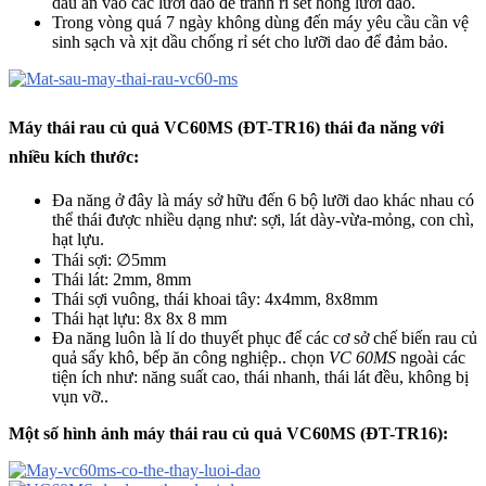
dầu ăn vào
các lưỡi dao để tránh rỉ sét hỏng lưỡi dao.
Trong vòng quá 7 ngày không dùng đến máy yêu cầu cần vệ
sinh sạch và xịt dầu chống rỉ sét cho lưỡi dao để đảm bảo.
Máy thái rau củ quả VC60MS (ĐT-TR16) thái đa năng với
nhiều kích thước:
Đa năng ở đây là máy sở hữu đến 6 bộ lưỡi dao khác nhau có
thể thái được nhiều dạng như: sợi, lát dày-vừa-mỏng, con chì,
hạt lựu.
Thái sợi: ∅5mm
Thái lát: 2mm, 8mm
Thái sợi vuông, thái khoai tây: 4x4mm, 8x8mm
Thái hạt lựu: 8x 8x 8 mm
Đa năng luôn là lí do thuyết phục để các cơ sở chế biến rau củ
quả sấy khô, bếp ăn công nghiệp.. chọn
VC 60MS
ngoài các
tiện ích như: năng suất cao, thái nhanh, thái lát đều, không bị
vụn vỡ..
Một số hình ảnh m
áy thái rau củ quả VC60MS (ĐT-TR16):