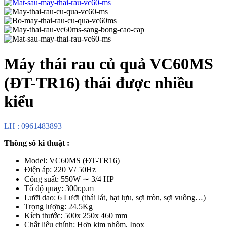
Máy thái rau củ quả VC60MS
(ĐT-TR16) thái được nhiều
kiểu
LH : 0961483893
Thông số kĩ thuật :
Model: VC60MS (ĐT-TR16)
Điện áp: 220 V/ 50Hz
Công suất: 550W ∼ 3/4 HP
Tố độ quay: 300r.p.m
Lưỡi dao: 6 Lưỡi (thái lát, hạt lựu, sợi tròn, sợi vuông…)
Trọng lượng: 24.5Kg
Kích thước: 500x 250x 460 mm
Chất liệu chính: Hợp kim nhôm, Inox