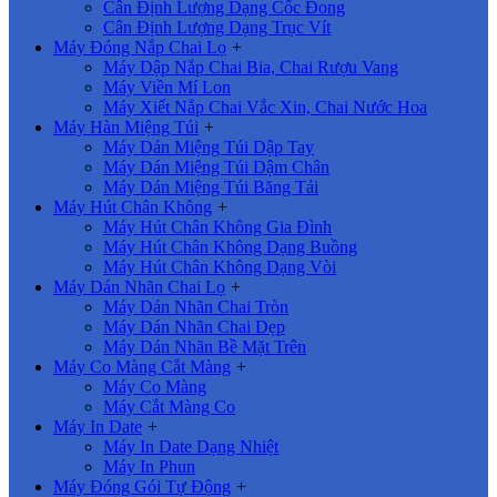
Cân Định Lượng Dạng Cốc Đong
Cân Định Lượng Dạng Trục Vít
Máy Đóng Nắp Chai Lọ
+
Máy Dập Nắp Chai Bia, Chai Rượu Vang
Máy Viền Mí Lon
Máy Xiết Nắp Chai Vắc Xin, Chai Nước Hoa
Máy Hàn Miệng Túi
+
Máy Dán Miệng Túi Dập Tay
Máy Dán Miệng Túi Dậm Chân
Máy Dán Miệng Túi Băng Tải
Máy Hút Chân Không
+
Máy Hút Chân Không Gia Đình
Máy Hút Chân Không Dạng Buồng
Máy Hút Chân Không Dạng Vòi
Máy Dán Nhãn Chai Lọ
+
Máy Dán Nhãn Chai Tròn
Máy Dán Nhãn Chai Dẹp
Máy Dán Nhãn Bề Mặt Trên
Máy Co Màng Cắt Màng
+
Máy Co Màng
Máy Cắt Màng Co
Máy In Date
+
Máy In Date Dạng Nhiệt
Máy In Phun
Máy Đóng Gói Tự Động
+