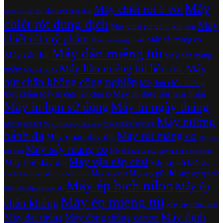
Máy
Máy chiết rót 1 vòi
Máy bơm dung dịch
Dụng cụ xiết đai
chiết rót dung dịch
Máy
Máy chiết rót dùng khí nén
chiết rót mỹ phẩm
Máy cắt màng co
Máy co màng nhiệt
Máy dán miệng túi
Máy cắt thịt
Máy dán màng
Máy hàn miệng túi liên tục
Máy
nhôm
Máy dán nhãn
hút chân không công nghiệp
Máy hút chân không
Máy in date lên tem nhãn
thực phẩm
Máy in date lên chai lọ
Máy in hạn sử dụng
Máy in ngày tháng
Máy nướng
Máy nghiền bột
Máy nghiền dược liệu
Máy nghiền bột siêu mịn
bánh đa
Máy rút màng co
Máy quấn dây đai
Máy siết
Máy sấy màng co
Máy thái rau củ quả
nắp chai
Máy thái thịt đông lạnh
Máy vặn nắp chai
Máy thít dây đai
Máy xay bột khô
Máy
Máy xay cua
Máy xay giò chả
Máy xay ngũ cốc
xay bột siêu mịn
Máy xay bột trẻ em
Máy ép bịch nilon
Máy ép
Máy xiết nắp chai vắc xin
Máy ép miệng túi
chân không
Máy ép màng seal
Máy định
Máy đai thùng
Máy đóng thùng carton