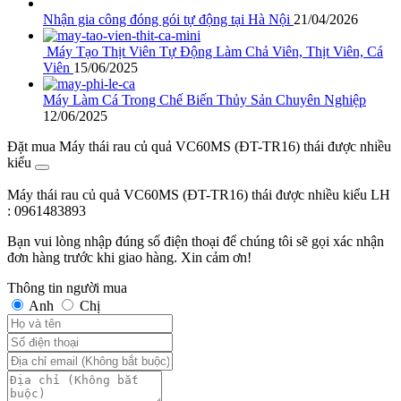
Nhận gia công đóng gói tự động tại Hà Nội
21/04/2026
Máy Tạo Thịt Viên Tự Động Làm Chả Viên, Thịt Viên, Cá
Viên
15/06/2025
Máy Làm Cá Trong Chế Biến Thủy Sản Chuyên Nghiệp
12/06/2025
Đặt mua Máy thái rau củ quả VC60MS (ĐT-TR16) thái được nhiều
kiểu
Máy thái rau củ quả VC60MS (ĐT-TR16) thái được nhiều kiểu
LH
: 0961483893
Bạn vui lòng nhập đúng số điện thoại để chúng tôi sẽ gọi xác nhận
đơn hàng trước khi giao hàng. Xin cảm ơn!
Thông tin người mua
Anh
Chị