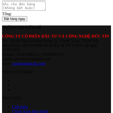
Tổng:
Đặt hàng ngay
THÔNG TIN LIÊN HỆ
CÔNG TY CỔ PHẦN ĐẦU TƯ VÀ CÔNG NGHỆ ĐỨC TÍN
Đ/c : Số 94 Ngõ 64 Kim Giang, Q. Thanh Xuân, TP.Hà Nội
Mã số thuế : 0107935856
do Sở KH & ĐT TPHN cấp ngày
27/07/2017
Hotline : 02422396333 – 0924396333
Email: sale.ductin@gmail.com
www.
congngheductin.com
THEO DÕI SHOP
TRỢ GIÚP
Giới thiệu
Chính Sách Bảo Hành