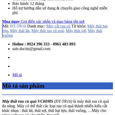
Bảo hành: 12 tháng
Hỗ trợ hướng dẫn sử dụng & chuyển giao công nghệ miễn
phí.
Mua ngay
Gọi điện xác nhận và giao hàng tận nơi
Mã:
ĐT-TR16
Danh mục:
Máy cắt rau củ
Từ khóa:
Máy thái hạt
lựu
,
Máy thái lát
,
Máy thái rau củ quả
,
Máy thái sợi
,
Máy thái
vuông
Holine : 0924 396 333 - 0961 483 893
sale.ductin@gmail.com
Mô tả
Mô tả sản phẩm
Máy thái rau củ quả VC60MS
(ĐT-TR16)
là máy thái rau củ quả
đa năng. Máy có thể thái các loại rau củ quả thành nhiều kiểu cắt
khác nhau : thái lát, thái sợi, thái hạt lựu, thái vuông, …Máy cho