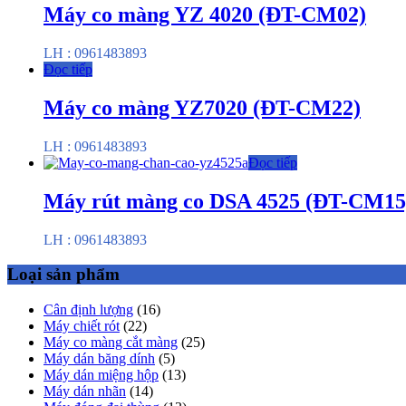
Máy co màng YZ 4020 (ĐT-CM02)
LH : 0961483893
Đọc tiếp
Máy co màng YZ7020 (ĐT-CM22)
LH : 0961483893
Đọc tiếp
Máy rút màng co DSA 4525 (ĐT-CM15
LH : 0961483893
Loại sản phẩm
Cân định lượng
(16)
Máy chiết rót
(22)
Máy co màng cắt màng
(25)
Máy dán băng dính
(5)
Máy dán miệng hộp
(13)
Máy dán nhãn
(14)