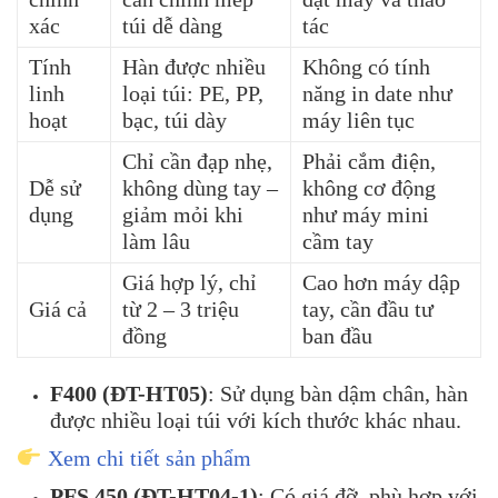
xác
túi dễ dàng
tác
Tính
Hàn được nhiều
Không có tính
linh
loại túi: PE, PP,
năng in date như
hoạt
bạc, túi dày
máy liên tục
Chỉ cần đạp nhẹ,
Phải cắm điện,
Dễ sử
không dùng tay –
không cơ động
dụng
giảm mỏi khi
như máy mini
làm lâu
cầm tay
Giá hợp lý, chỉ
Cao hơn máy dập
Giá cả
từ 2 – 3 triệu
tay, cần đầu tư
đồng
ban đầu
F400 (ĐT-HT05)
:
Sử dụng bàn dậm chân, hàn
được nhiều loại túi với kích thước khác nhau.
Xem chi tiết sản phẩm
PFS 450 (ĐT-HT04-1)
:
Có giá đỡ, phù hợp với