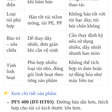
khi bấm hàn
điện
thao tác
Loại
Không hàn tốt với
Hàn tốt túi nilon
túi phù
túi bạc dày, túi
mỏng, túi PE, PP
hợp
hút chân không
Cần thay định kỳ
Bảo trì
Dễ thay dây
nếu sử dụng
– sửa
nhiệt, đơn giản
nhiều, dây nhiệt
chữa
khi cần vệ sinh
nhanh hao mòn
Phù hợp nhiều
Không thể tích
Tính
loại túi nhỏ, đóng
hợp in date hoặc
linh
gói linh hoạt theo
tự động hóa như
hoạt
từng sản phẩm
máy liên tục
Xem chi tiết sản phẩm
PFS 400 (ĐT-HT03)
:
Đường hàn dài hơn, thích
hợp cho túi có kích thước lớn hơn.
​