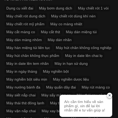
Dụng cụ xiết đai
Máy bơm dung dịch
Máy chiết rót 1 vòi
Máy chiết rót dung dịch
Máy chiết rót dùng khí nén
Máy chiết rót mỹ phẩm
Máy co màng nhiệt
Máy cắt màng co
Máy cắt thịt
Máy dán miệng túi
Máy dán màng nhôm
Máy dán nhãn
Máy hàn miệng túi liên tục
Máy hút chân không công nghiệp
Máy hút chân không thực phẩm
Máy in date lên chai lọ
Máy in date lên tem nhãn
Máy in hạn sử dụng
Máy in ngày tháng
Máy nghiền bột
Máy nghiền bột siêu mịn
Máy nghiền dược liệu
Máy nướng bánh đa
Máy quấn dây đai
Máy rút màng co
Máy siết nắp chai
Máy sấy màng co
Máy thái rau củ quả
A/c cần tìm hiểu về sản
Máy thái thịt đông lạnh
Máy thít dây đai
phẩm gì, xin để lại lời
nhắn để e tư vấn giúp ạ!
Máy vặn nắp chai
Máy xay bột khô
Máy xay bột siêu mịn