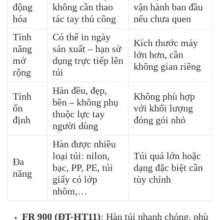
động
không cần thao
vận hành ban đầu
hóa
tác tay thủ công
nếu chưa quen
Tính
Có thể in ngày
Kích thước máy
năng
sản xuất – hạn sử
lớn hơn, cần
mở
dụng trực tiếp lên
không gian riêng
rộng
túi
Hàn đều, đẹp,
Tính
Không phù hợp
bền – không phụ
ổn
với khối lượng
thuộc lực tay
định
đóng gói nhỏ
người dùng
Hàn được nhiều
loại túi: nilon,
Túi quá lớn hoặc
Đa
bạc, PP, PE, túi
dạng đặc biệt cần
năng
giấy có lớp
tùy chỉnh
nhôm,…
FR 900 (ĐT-HT11)
:
Hàn túi nhanh chóng, phù