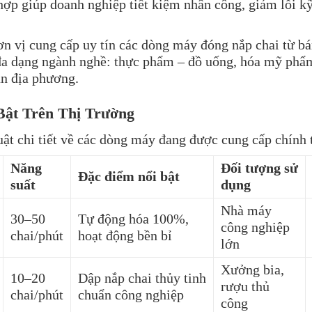
ợp giúp doanh nghiệp tiết kiệm nhân công, giảm lỗi kỹ
ơn vị cung cấp uy tín các dòng máy đóng nắp chai từ bá
đa dạng ngành nghề: thực phẩm – đồ uống, hóa mỹ phẩm
ản địa phương.
ật Trên Thị Trường
uật chi tiết về các dòng máy đang được cung cấp chính 
Năng
Đối tượng sử
Đặc điểm nổi bật
suất
dụng
Nhà máy
30–50
Tự động hóa 100%,
công nghiệp
chai/phút
hoạt động bền bỉ
lớn
Xưởng bia,
10–20
Dập nắp chai thủy tinh
rượu thủ
chai/phút
chuẩn công nghiệp
công