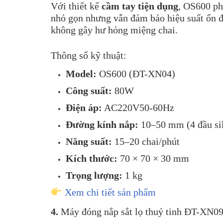
Với thiết kế
cầm tay tiện dụng
, OS600 ph
nhỏ gọn nhưng vẫn đảm bảo hiệu suất ổn đ
không gây hư hỏng miệng chai.
Thông số kỹ thuật:
Model:
OS600 (ĐT-XN04)
Công suất:
80W
Điện áp:
AC220V50-60Hz
Đường kính nắp:
10–50 mm (4 đầu si
Năng suất:
15–20 chai/phút
Kích thước:
70 × 70 × 30 mm
Trọng lượng:
1 kg
Xem chi tiết sản phẩm
4.
Máy đóng nắp sắt lọ thuỷ tinh ĐT-XN0