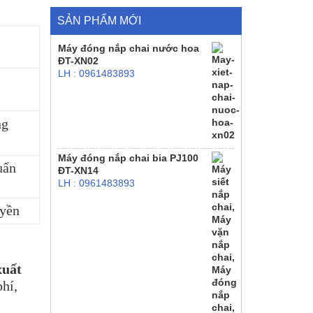
SẢN PHẨM MỚI
Máy đóng nắp chai nước hoa
ĐT-XN02
LH : 0961483893
ng
Máy đóng nắp chai bia PJ100
uẩn
ĐT-XN14
LH : 0961483893
uyền
xuất
phí,