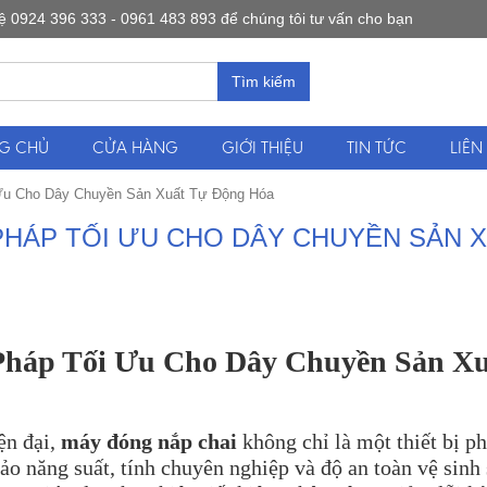
0924 396 333 - 0961 483 893 để chúng tôi tư vấn cho bạn
Tìm kiếm
G CHỦ
CỬA HÀNG
GIỚI THIỆU
TIN TỨC
LIÊN
 Ưu Cho Dây Chuyền Sản Xuất Tự Động Hóa
 PHÁP TỐI ƯU CHO DÂY CHUYỀN SẢN 
Pháp Tối Ưu Cho Dây Chuyền Sản Xu
ện đại,
máy đóng nắp chai
không chỉ là một thiết bị ph
o năng suất, tính chuyên nghiệp và độ an toàn vệ sinh