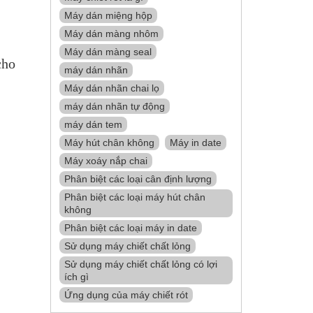
Máy dán miệng hộp
Máy dán màng nhôm
Máy dán màng seal
cho
máy dán nhãn
Máy dán nhãn chai lọ
máy dán nhãn tự động
máy dán tem
Máy hút chân không
Máy in date
Máy xoáy nắp chai
Phân biệt các loại cân định lượng
Phân biệt các loại máy hút chân
không
Phân biệt các loại máy in date
Sử dụng máy chiết chất lỏng
Sử dụng máy chiết chất lỏng có lợi
ích gì
Ứng dụng của máy chiết rót