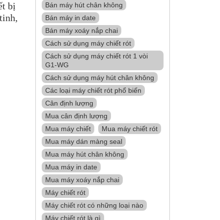
t bị
Bán máy hút chân không
tinh,
Bán máy in date
Bán máy xoáy nắp chai
Cách sử dụng máy chiết rót
Cách sử dụng máy chiết rót 1 vòi
G1-WG
Cách sử dụng máy hút chân không
Các loại máy chiết rót phổ biến
Cân định lượng
Mua cân định lượng
Mua máy chiết
Mua máy chiết rót
Mua máy dán màng seal
Mua máy hút chân không
Mua máy in date
Mua máy xoáy nắp chai
Máy chiết rót
Máy chiết rót có những loại nào
Máy chiết rót là gì