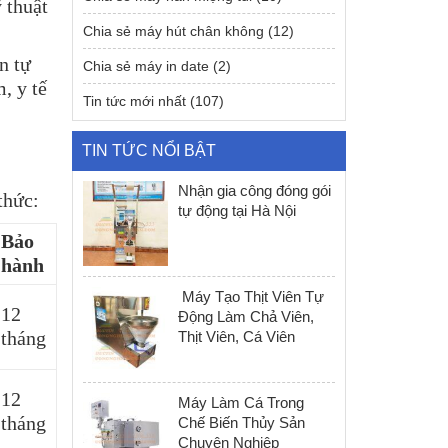
 thuật
Chia sẻ máy hút chân không
(12)
n tự
Chia sẻ máy in date
(2)
, y tế
Tin tức mới nhất
(107)
TIN TỨC NỔI BẬT
Nhận gia công đóng gói
thức:
tự động tại Hà Nội
Bảo
hành
Máy Tạo Thịt Viên Tự
12
Động Làm Chả Viên,
tháng
Thịt Viên, Cá Viên
12
Máy Làm Cá Trong
tháng
Chế Biến Thủy Sản
Chuyên Nghiệp