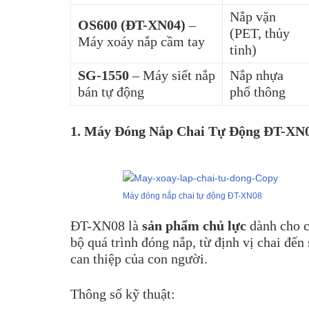
Nắp vặn
OS600 (ĐT-XN04)
–
(PET, thủy
Máy xoáy nắp cầm tay
tinh)
SG-1550
– Máy siết nắp
Nắp nhựa
bán tự động
phổ thông
1. Máy Đóng Nắp Chai Tự Động ĐT-XN
Máy đóng nắp chai tự động ĐT-XN08
ĐT-XN08 là
sản phẩm chủ lực
dành cho c
bộ quá trình đóng nắp, từ định vị chai đến
can thiệp của con người.
Thông số kỹ thuật: