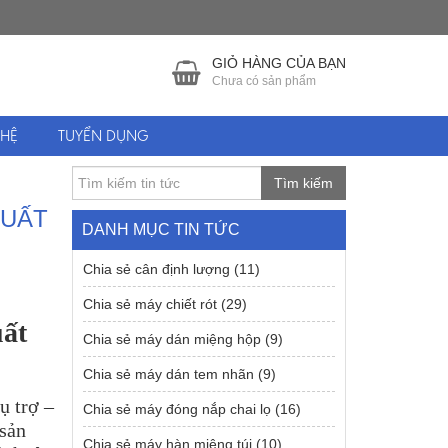
GIỎ HÀNG CỦA BẠN
Chưa có sản phẩm
 HỆ
TUYỂN DỤNG
Tìm kiếm
XUẤT
DANH MỤC TIN TỨC
Chia sẻ cân định lượng
(11)
Chia sẻ máy chiết rót
(29)
ất
Chia sẻ máy dán miệng hộp
(9)
Chia sẻ máy dán tem nhãn
(9)
ụ trợ –
Chia sẻ máy đóng nắp chai lọ
(16)
 sản
Chia sẻ máy hàn miệng túi
(10)