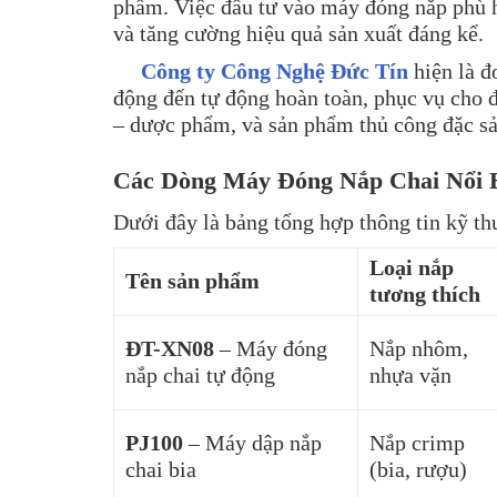
phẩm. Việc đầu tư vào máy đóng nắp phù h
và tăng cường hiệu quả sản xuất đáng kể.
Công ty Công Nghệ Đức Tín
hiện là đ
động đến tự động hoàn toàn, phục vụ cho 
– dược phẩm, và sản phẩm thủ công đặc s
Các Dòng Máy Đóng Nắp Chai Nổi B
Dưới đây là bảng tổng hợp thông tin kỹ th
Loại nắp
Tên sản phẩm
tương thích
ĐT-XN08
– Máy đóng
Nắp nhôm,
nắp chai tự động
nhựa vặn
PJ100
– Máy dập nắp
Nắp crimp
chai bia
(bia, rượu)