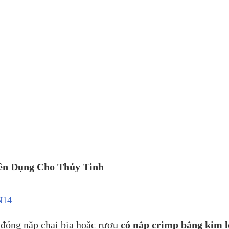
yên Dụng Cho Thủy Tinh
N14
 đóng nắp chai bia hoặc rượu
có nắp crimp bằng kim l