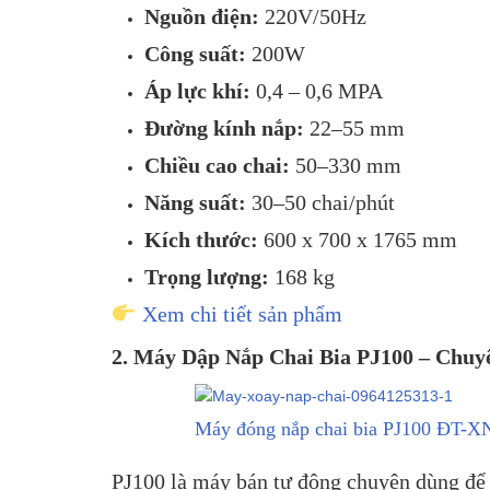
Nguồn điện:
220V/50Hz
Công suất:
200W
Áp lực khí:
0,4 – 0,6 MPA
Đường kính nắp:
22–55 mm
Chiều cao chai:
50–330 mm
Năng suất:
30–50 chai/phút
Kích thước:
600 x 700 x 1765 mm
Trọng lượng:
168 kg
Xem chi tiết sản phẩm
2. Máy Dập Nắp Chai Bia PJ100 – Chu
Máy đóng nắp chai bia PJ100 ĐT-X
PJ100 là máy bán tự động chuyên dùng để