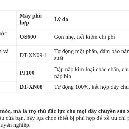
Máy phù
Lý do
hợp
ước
OS600
Gọn nhẹ, tiết kiệm chi phí
a và
Tự động một phần, đảm bảo nă
ĐT-XN09-1
suất
Dập nắp kim loại chắc chắn, ch
PJ100
nắp bia
ĐT-XN08
Tự động 100%, kết hợp dây ch
c, mà là trợ thủ đắc lực cho mọi dây chuyền sản 
 của bạn, hãy lựa chọn thiết bị phù hợp để tối ưu chi 
huyên nghiệp.