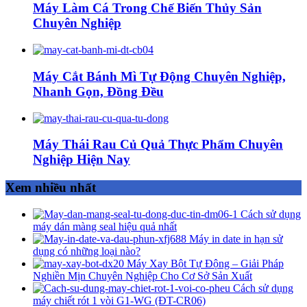
Máy Làm Cá Trong Chế Biến Thủy Sản
Chuyên Nghiệp
Máy Cắt Bánh Mì Tự Động Chuyên Nghiệp,
Nhanh Gọn, Đồng Đều
Máy Thái Rau Củ Quả Thực Phẩm Chuyên
Nghiệp Hiện Nay
Xem nhiều nhất
Cách sử dụng
máy dán màng seal hiệu quả nhất
Máy in date in hạn sử
dụng có những loại nào?
Máy Xay Bột Tự Động – Giải Pháp
Nghiền Mịn Chuyên Nghiệp Cho Cơ Sở Sản Xuất
Cách sử dụng
máy chiết rót 1 vòi G1-WG (ĐT-CR06)