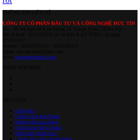
THÔNG TIN LIÊN HỆ
CÔNG TY CỔ PHẦN ĐẦU TƯ VÀ CÔNG NGHỆ ĐỨC TÍN
Đ/c : Số 94 Ngõ 64 Kim Giang, Q. Thanh Xuân, TP.Hà Nội
Mã số thuế : 0107935856
do Sở KH & ĐT TPHN cấp ngày
27/07/2017
Hotline : 02422396333 – 0924396333
Email: sale.ductin@gmail.com
www.
congngheductin.com
THEO DÕI SHOP
TRỢ GIÚP
Giới thiệu
Chính Sách Bảo Hành
Hướng dẫn mua hàng
Chính sách đổi trả hàng
Hình thức thanh toán
Chính sách vận chuyển hàng