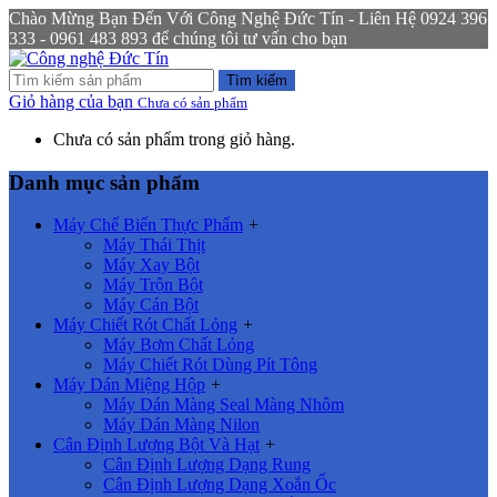
Chào Mừng Bạn Đến Với Công Nghệ Đức Tín - Liên Hệ 0924 396
333 - 0961 483 893 để chúng tôi tư vấn cho bạn
Tìm kiếm
Giỏ hàng của bạn
Chưa có sản phẩm
Chưa có sản phẩm trong giỏ hàng.
Danh mục sản phẩm
Máy Chế Biến Thực Phẩm
+
Máy Thái Thịt
Máy Xay Bột
Máy Trộn Bột
Máy Cán Bột
Máy Chiết Rót Chất Lỏng
+
Máy Bơm Chất Lỏng
Máy Chiết Rót Dùng Pít Tông
Máy Dán Miệng Hộp
+
Máy Dán Màng Seal Màng Nhôm
Máy Dán Màng Nilon
Cân Định Lượng Bột Và Hạt
+
Cân Định Lượng Dạng Rung
Cân Định Lượng Dạng Xoắn Ốc