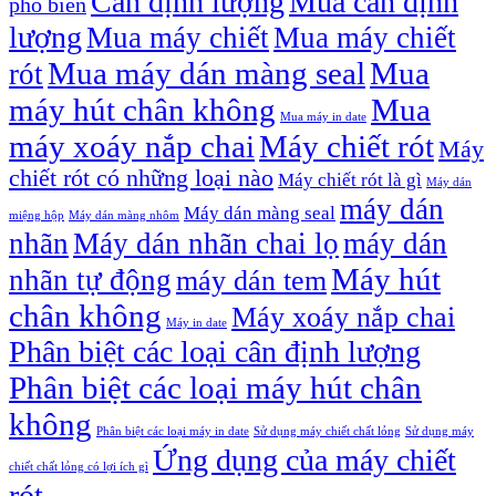
Cân định lượng
Mua cân định
phổ biến
lượng
Mua máy chiết
Mua máy chiết
Mua máy dán màng seal
Mua
rót
máy hút chân không
Mua
Mua máy in date
máy xoáy nắp chai
Máy chiết rót
Máy
chiết rót có những loại nào
Máy chiết rót là gì
Máy dán
máy dán
Máy dán màng seal
miệng hộp
Máy dán màng nhôm
nhãn
Máy dán nhãn chai lọ
máy dán
Máy hút
nhãn tự động
máy dán tem
chân không
Máy xoáy nắp chai
Máy in date
Phân biệt các loại cân định lượng
Phân biệt các loại máy hút chân
không
Phân biệt các loại máy in date
Sử dụng máy chiết chất lỏng
Sử dụng máy
Ứng dụng của máy chiết
chiết chất lỏng có lợi ích gì
rót