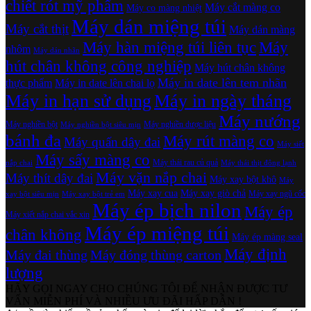
chiết rót mỹ phẩm
Máy cắt màng co
Máy co màng nhiệt
Máy dán miệng túi
Máy cắt thịt
Máy dán màng
Máy hàn miệng túi liên tục
Máy
nhôm
Máy dán nhãn
hút chân không công nghiệp
Máy hút chân không
Máy in date lên tem nhãn
thực phẩm
Máy in date lên chai lọ
Máy in hạn sử dụng
Máy in ngày tháng
Máy nướng
Máy nghiền bột
Máy nghiền dược liệu
Máy nghiền bột siêu mịn
bánh đa
Máy rút màng co
Máy quấn dây đai
Máy siết
Máy sấy màng co
Máy thái rau củ quả
nắp chai
Máy thái thịt đông lạnh
Máy vặn nắp chai
Máy thít dây đai
Máy xay bột khô
Máy
Máy xay cua
Máy xay giò chả
Máy xay ngũ cốc
xay bột siêu mịn
Máy xay bột trẻ em
Máy ép bịch nilon
Máy ép
Máy xiết nắp chai vắc xin
Máy ép miệng túi
chân không
Máy ép màng seal
Máy định
Máy đai thùng
Máy đóng thùng carton
lượng
HÃY GỌI NGAY CHO CHÚNG TÔI ĐỂ NHẬN ĐƯỢC TƯ
VẤN MIỄN PHÍ VÀ NHIỀU ƯU ĐÃI HẤP DẪN !