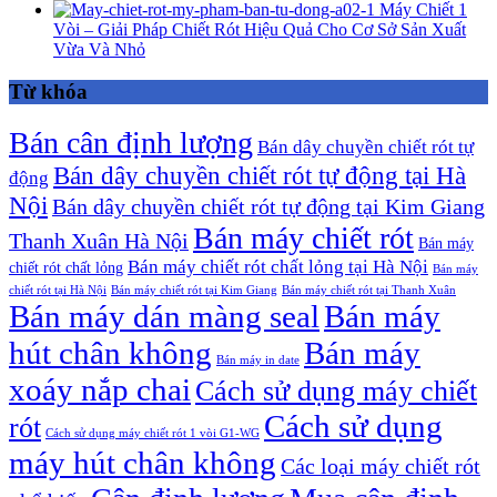
Máy Chiết 1
Vòi – Giải Pháp Chiết Rót Hiệu Quả Cho Cơ Sở Sản Xuất
Vừa Và Nhỏ
Từ khóa
Bán cân định lượng
Bán dây chuyền chiết rót tự
Bán dây chuyền chiết rót tự động tại Hà
động
Nội
Bán dây chuyền chiết rót tự động tại Kim Giang
Bán máy chiết rót
Thanh Xuân Hà Nội
Bán máy
Bán máy chiết rót chất lỏng tại Hà Nội
chiết rót chất lỏng
Bán máy
chiết rót tại Hà Nội
Bán máy chiết rót tại Kim Giang
Bán máy chiết rót tại Thanh Xuân
Bán máy dán màng seal
Bán máy
hút chân không
Bán máy
Bán máy in date
xoáy nắp chai
Cách sử dụng máy chiết
Cách sử dụng
rót
Cách sử dụng máy chiết rót 1 vòi G1-WG
máy hút chân không
Các loại máy chiết rót