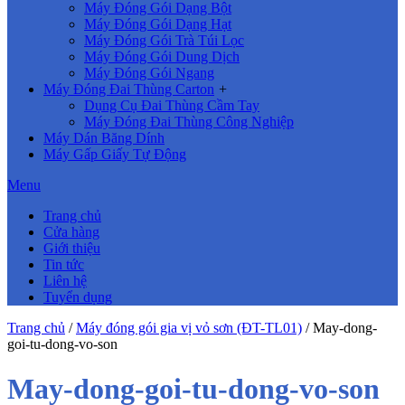
Máy Đóng Gói Dạng Bột
Máy Đóng Gói Dạng Hạt
Máy Đóng Gói Trà Túi Lọc
Máy Đóng Gói Dung Dịch
Máy Đóng Gói Ngang
Máy Đóng Đai Thùng Carton
+
Dụng Cụ Đai Thùng Cầm Tay
Máy Đóng Đai Thùng Công Nghiệp
Máy Dán Băng Dính
Máy Gấp Giấy Tự Động
Menu
Trang chủ
Cửa hàng
Giới thiệu
Tin tức
Liên hệ
Tuyển dụng
Trang chủ
/
Máy đóng gói gia vị vỏ sơn (ĐT-TL01)
/
May-dong-
goi-tu-dong-vo-son
May-dong-goi-tu-dong-vo-son