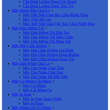
Cân Định Lượng Dạng Cốc Đong
Cân Định Lượng Dạng Trục Vít
Máy Đóng Nắp Chai Lọ
+
Máy Dập Nắp Chai Bia, Chai Rượu Vang
Máy Viền Mí Lon
Máy Xiết Nắp Chai Vắc Xin, Chai Nước Hoa
Máy Hàn Miệng Túi
+
Máy Dán Miệng Túi Dập Tay
Máy Dán Miệng Túi Dậm Chân
Máy Dán Miệng Túi Băng Tải
Máy Hút Chân Không
+
Máy Hút Chân Không Gia Đình
Máy Hút Chân Không Dạng Buồng
Máy Hút Chân Không Dạng Vòi
Máy Dán Nhãn Chai Lọ
+
Máy Dán Nhãn Chai Tròn
Máy Dán Nhãn Chai Dẹp
Máy Dán Nhãn Bề Mặt Trên
Máy Co Màng Cắt Màng
+
Máy Co Màng
Máy Cắt Màng Co
Máy In Date
+
Máy In Date Dạng Nhiệt
Máy In Phun
Máy Đóng Gói Tự Động
+