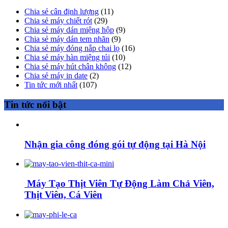
Chia sẻ cân định lượng
(11)
Chia sẻ máy chiết rót
(29)
Chia sẻ máy dán miệng hộp
(9)
Chia sẻ máy dán tem nhãn
(9)
Chia sẻ máy đóng nắp chai lọ
(16)
Chia sẻ máy hàn miệng túi
(10)
Chia sẻ máy hút chân không
(12)
Chia sẻ máy in date
(2)
Tin tức mới nhất
(107)
Tin tức nổi bật
Nhận gia công đóng gói tự động tại Hà Nội
Máy Tạo Thịt Viên Tự Động Làm Chả Viên,
Thịt Viên, Cá Viên