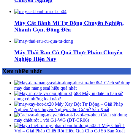
Máy Cắt Bánh Mì Tự Động Chuyên Nghiệp,
Nhanh Gọn, Đồng Đều
Máy Thái Rau Củ Quả Thực Phẩm Chuyên
Nghiệp Hiện Nay
Xem nhiều nhất
Cách sử dụng
máy dán màng seal hiệu quả nhất
Máy in date in hạn sử
dụng có những loại nào?
Máy Xay Bột Tự Động – Giải Pháp
Nghiền Mịn Chuyên Nghiệp Cho Cơ Sở Sản Xuất
Cách sử dụng
máy chiết rót 1 vòi G1-WG (ĐT-CR06)
Máy Chiết 1
Vòi – Giải Pháp Chiết Rót Hiệu Quả Cho Cơ Sở Sản Xuất