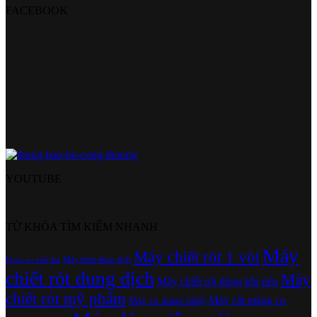
FACEBOOK
YOUTUBE
TỪ KHÓA TÌM KIẾM NHANH
Máy
Máy chiết rót 1 vòi
Máy bơm dung dịch
Dụng cụ xiết đai
chiết rót dung dịch
Máy
Máy chiết rót dùng khí nén
chiết rót mỹ phẩm
Máy cắt màng co
Máy co màng nhiệt