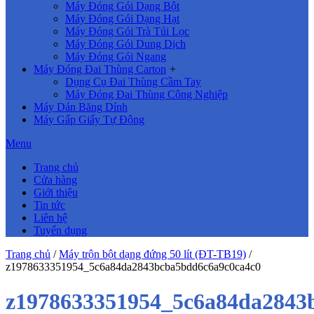
Máy Đóng Gói Dạng Bột
Máy Đóng Gói Dạng Hạt
Máy Đóng Gói Trà Túi Lọc
Máy Đóng Gói Dung Dịch
Máy Đóng Gói Ngang
Máy Đóng Đai Thùng Carton
+
Dụng Cụ Đai Thùng Cầm Tay
Máy Đóng Đai Thùng Công Nghiệp
Máy Dán Băng Dính
Máy Gấp Giấy Tự Động
Menu
Trang chủ
Cửa hàng
Giới thiệu
Tin tức
Liên hệ
Tuyển dụng
Trang chủ
/
Máy trộn bột dạng đứng 50 lít (ĐT-TB19)
/
z1978633351954_5c6a84da2843bcba5bdd6c6a9c0ca4c0
z1978633351954_5c6a84da2843