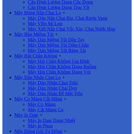
Cân Định Lượng Dạng Cốc Đong
Cân Định Lượng Dạng Trục Vít
Máy Đóng Nắp Chai Lọ
+
Máy Dập Nắp Chai Bia, Chai Rượu Vang
Máy Viền Mí Lon
Máy Xiết Nắp Chai Vắc Xin, Chai Nước Hoa
Máy Hàn Miệng Túi
+
Máy Dán Miệng Túi Dập Tay
Máy Dán Miệng Túi Dậm Chân
Máy Dán Miệng Túi Băng Tải
Máy Hút Chân Không
+
Máy Hút Chân Không Gia Đình
Máy Hút Chân Không Dạng Buồng
Máy Hút Chân Không Dạng Vòi
Máy Dán Nhãn Chai Lọ
+
Máy Dán Nhãn Chai Tròn
Máy Dán Nhãn Chai Dẹp
Máy Dán Nhãn Bề Mặt Trên
Máy Co Màng Cắt Màng
+
Máy Co Màng
Máy Cắt Màng Co
Máy In Date
+
Máy In Date Dạng Nhiệt
Máy In Phun
Máy Đóng Gói Tự Động
+