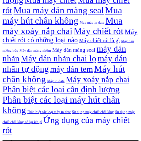
Mua máy chiết
Mua máy chiết
Mua máy dán màng seal
Mua
rót
máy hút chân không
Mua
Mua máy in date
máy xoáy nắp chai
Máy chiết rót
Máy
chiết rót có những loại nào
Máy chiết rót là gì
Máy dán
máy dán
Máy dán màng seal
miệng hộp
Máy dán màng nhôm
nhãn
Máy dán nhãn chai lọ
máy dán
Máy hút
nhãn tự động
máy dán tem
chân không
Máy xoáy nắp chai
Máy in date
Phân biệt các loại cân định lượng
Phân biệt các loại máy hút chân
không
Phân biệt các loại máy in date
Sử dụng máy chiết chất lỏng
Sử dụng máy
Ứng dụng của máy chiết
chiết chất lỏng có lợi ích gì
rót