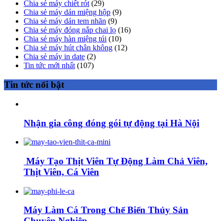
Chia sẻ máy chiết rót
(29)
Chia sẻ máy dán miệng hộp
(9)
Chia sẻ máy dán tem nhãn
(9)
Chia sẻ máy đóng nắp chai lọ
(16)
Chia sẻ máy hàn miệng túi
(10)
Chia sẻ máy hút chân không
(12)
Chia sẻ máy in date
(2)
Tin tức mới nhất
(107)
Tin tức nổi bật
Nhận gia công đóng gói tự động tại Hà Nội
Máy Tạo Thịt Viên Tự Động Làm Chả Viên,
Thịt Viên, Cá Viên
Máy Làm Cá Trong Chế Biến Thủy Sản
Chuyên Nghiệp