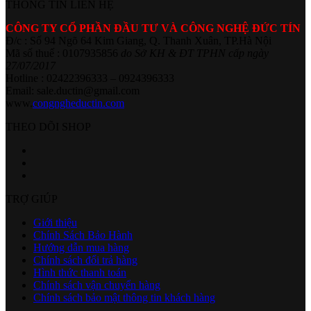
THÔNG TIN LIÊN HỆ
CÔNG TY CỔ PHẦN ĐẦU TƯ VÀ CÔNG NGHỆ ĐỨC TÍN
Đ/c : Số 94 Ngõ 64 Kim Giang, Q. Thanh Xuân, TP.Hà Nội
Mã số thuế : 0107935856
do Sở KH & ĐT TPHN cấp ngày
27/07/2017
Hotline : 02422396333 – 0924396333
Email: sale.ductin@gmail.com
www.
congngheductin.com
THEO DÕI SHOP
TRỢ GIÚP
Giới thiệu
Chính Sách Bảo Hành
Hướng dẫn mua hàng
Chính sách đổi trả hàng
Hình thức thanh toán
Chính sách vận chuyển hàng
Chính sách bảo mật thông tin khách hàng