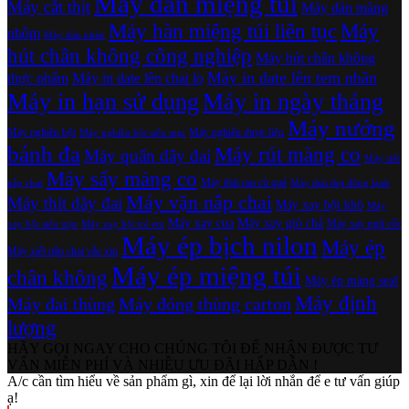
Máy dán miệng túi
Máy cắt thịt
Máy dán màng
Máy hàn miệng túi liên tục
Máy
nhôm
Máy dán nhãn
hút chân không công nghiệp
Máy hút chân không
Máy in date lên tem nhãn
thực phẩm
Máy in date lên chai lọ
Máy in hạn sử dụng
Máy in ngày tháng
Máy nướng
Máy nghiền bột
Máy nghiền dược liệu
Máy nghiền bột siêu mịn
bánh đa
Máy rút màng co
Máy quấn dây đai
Máy siết
Máy sấy màng co
Máy thái rau củ quả
nắp chai
Máy thái thịt đông lạnh
Máy vặn nắp chai
Máy thít dây đai
Máy xay bột khô
Máy
Máy xay cua
Máy xay giò chả
Máy xay ngũ cốc
xay bột siêu mịn
Máy xay bột trẻ em
Máy ép bịch nilon
Máy ép
Máy xiết nắp chai vắc xin
Máy ép miệng túi
chân không
Máy ép màng seal
Máy định
Máy đai thùng
Máy đóng thùng carton
lượng
HÃY GỌI NGAY CHO CHÚNG TÔI ĐỂ NHẬN ĐƯỢC TƯ
VẤN MIỄN PHÍ VÀ NHIỀU ƯU ĐÃI HẤP DẪN !
A/c cần tìm hiểu về sản phẩm gì, xin để lại lời nhắn để e tư vấn giúp
ạ!