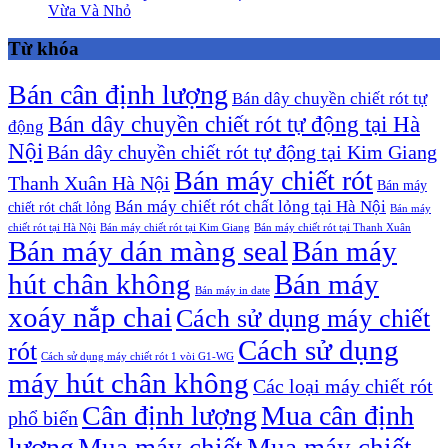
Vừa Và Nhỏ
Từ khóa
Bán cân định lượng
Bán dây chuyền chiết rót tự
Bán dây chuyền chiết rót tự động tại Hà
động
Nội
Bán dây chuyền chiết rót tự động tại Kim Giang
Bán máy chiết rót
Thanh Xuân Hà Nội
Bán máy
Bán máy chiết rót chất lỏng tại Hà Nội
chiết rót chất lỏng
Bán máy
chiết rót tại Hà Nội
Bán máy chiết rót tại Kim Giang
Bán máy chiết rót tại Thanh Xuân
Bán máy dán màng seal
Bán máy
hút chân không
Bán máy
Bán máy in date
xoáy nắp chai
Cách sử dụng máy chiết
Cách sử dụng
rót
Cách sử dụng máy chiết rót 1 vòi G1-WG
máy hút chân không
Các loại máy chiết rót
Cân định lượng
Mua cân định
phổ biến
lượng