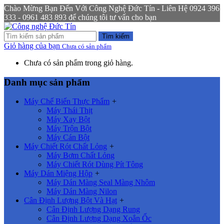
Chào Mừng Bạn Đến Với Công Nghệ Đức Tín - Liên Hệ 0924 396
333 - 0961 483 893 để chúng tôi tư vấn cho bạn
Tìm kiếm
Giỏ hàng của bạn
Chưa có sản phẩm
Chưa có sản phẩm trong giỏ hàng.
Danh mục sản phẩm
Máy Chế Biến Thực Phẩm
+
Máy Thái Thịt
Máy Xay Bột
Máy Trộn Bột
Máy Cán Bột
Máy Chiết Rót Chất Lỏng
+
Máy Bơm Chất Lỏng
Máy Chiết Rót Dùng Pít Tông
Máy Dán Miệng Hộp
+
Máy Dán Màng Seal Màng Nhôm
Máy Dán Màng Nilon
Cân Định Lượng Bột Và Hạt
+
Cân Định Lượng Dạng Rung
Cân Định Lượng Dạng Xoắn Ốc