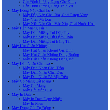
Cân Định Lượng Dạng Cốc Đong
Cân Định Lượng Dạng Trục Vít
Máy Đóng Nắp Chai Lọ
+
Máy Dập Nắp Chai Bia, Chai Rượu Vang
Máy Viền Mí Lon
Máy Xiết Nắp Chai Vắc Xin, Chai Nước Hoa
Máy Hàn Miệng Túi
+
Máy Dán Miệng Túi Dập Tay
Máy Dán Miệng Túi Dậm Chân
Máy Dán Miệng Túi Băng Tải
Máy Hút Chân Không
+
Máy Hút Chân Không Gia Đình
Máy Hút Chân Không Dạng Buồng
Máy Hút Chân Không Dạng Vòi
Máy Dán Nhãn Chai Lọ
+
Máy Dán Nhãn Chai Tròn
Máy Dán Nhãn Chai Dẹp
Máy Dán Nhãn Bề Mặt Trên
Máy Co Màng Cắt Màng
+
Máy Co Màng
Máy Cắt Màng Co
Máy In Date
+
Máy In Date Dạng Nhiệt
Máy In Phun
Máy Đóng Gói Tự Động
+