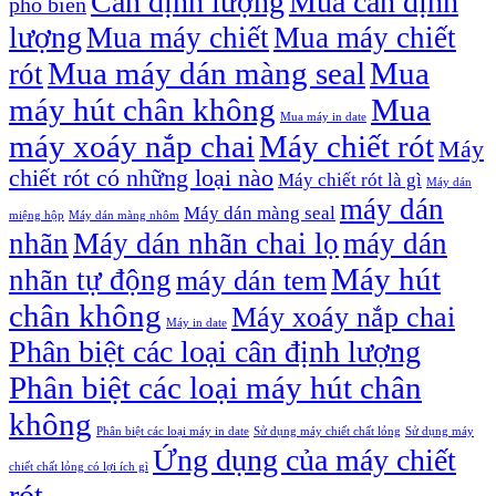
Cân định lượng
Mua cân định
phổ biến
lượng
Mua máy chiết
Mua máy chiết
Mua máy dán màng seal
Mua
rót
máy hút chân không
Mua
Mua máy in date
máy xoáy nắp chai
Máy chiết rót
Máy
chiết rót có những loại nào
Máy chiết rót là gì
Máy dán
máy dán
Máy dán màng seal
miệng hộp
Máy dán màng nhôm
nhãn
Máy dán nhãn chai lọ
máy dán
Máy hút
nhãn tự động
máy dán tem
chân không
Máy xoáy nắp chai
Máy in date
Phân biệt các loại cân định lượng
Phân biệt các loại máy hút chân
không
Phân biệt các loại máy in date
Sử dụng máy chiết chất lỏng
Sử dụng máy
Ứng dụng của máy chiết
chiết chất lỏng có lợi ích gì
rót