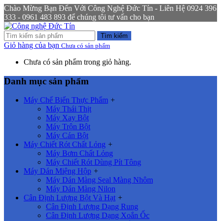
Chào Mừng Bạn Đến Với Công Nghệ Đức Tín - Liên Hệ 0924 396
333 - 0961 483 893 để chúng tôi tư vấn cho bạn
Tìm kiếm
Giỏ hàng của bạn
Chưa có sản phẩm
Chưa có sản phẩm trong giỏ hàng.
Danh mục sản phẩm
Máy Chế Biến Thực Phẩm
+
Máy Thái Thịt
Máy Xay Bột
Máy Trộn Bột
Máy Cán Bột
Máy Chiết Rót Chất Lỏng
+
Máy Bơm Chất Lỏng
Máy Chiết Rót Dùng Pít Tông
Máy Dán Miệng Hộp
+
Máy Dán Màng Seal Màng Nhôm
Máy Dán Màng Nilon
Cân Định Lượng Bột Và Hạt
+
Cân Định Lượng Dạng Rung
Cân Định Lượng Dạng Xoắn Ốc