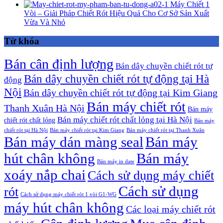
Máy Chiết 1
Vòi – Giải Pháp Chiết Rót Hiệu Quả Cho Cơ Sở Sản Xuất
Vừa Và Nhỏ
Từ khóa
Bán cân định lượng
Bán dây chuyền chiết rót tự
Bán dây chuyền chiết rót tự động tại Hà
động
Nội
Bán dây chuyền chiết rót tự động tại Kim Giang
Bán máy chiết rót
Thanh Xuân Hà Nội
Bán máy
Bán máy chiết rót chất lỏng tại Hà Nội
chiết rót chất lỏng
Bán máy
chiết rót tại Hà Nội
Bán máy chiết rót tại Kim Giang
Bán máy chiết rót tại Thanh Xuân
Bán máy dán màng seal
Bán máy
hút chân không
Bán máy
Bán máy in date
xoáy nắp chai
Cách sử dụng máy chiết
Cách sử dụng
rót
Cách sử dụng máy chiết rót 1 vòi G1-WG
máy hút chân không
Các loại máy chiết rót