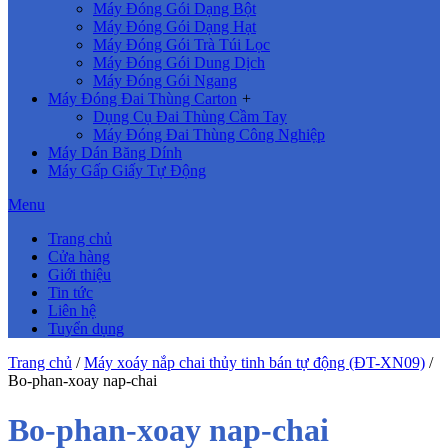
Máy Đóng Gói Dạng Bột
Máy Đóng Gói Dạng Hạt
Máy Đóng Gói Trà Túi Lọc
Máy Đóng Gói Dung Dịch
Máy Đóng Gói Ngang
Máy Đóng Đai Thùng Carton
+
Dụng Cụ Đai Thùng Cầm Tay
Máy Đóng Đai Thùng Công Nghiệp
Máy Dán Băng Dính
Máy Gấp Giấy Tự Động
Menu
Trang chủ
Cửa hàng
Giới thiệu
Tin tức
Liên hệ
Tuyển dụng
Trang chủ
/
Máy xoáy nắp chai thủy tinh bán tự động (ĐT-XN09)
/
Bo-phan-xoay nap-chai
Bo-phan-xoay nap-chai