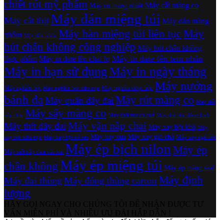
chiết rót mỹ phẩm
Máy cắt màng co
Máy co màng nhiệt
Máy dán miệng túi
Máy cắt thịt
Máy dán màng
Máy hàn miệng túi liên tục
Máy
nhôm
Máy dán nhãn
hút chân không công nghiệp
Máy hút chân không
Máy in date lên tem nhãn
thực phẩm
Máy in date lên chai lọ
Máy in hạn sử dụng
Máy in ngày tháng
Máy nướng
Máy nghiền bột
Máy nghiền dược liệu
Máy nghiền bột siêu mịn
bánh đa
Máy rút màng co
Máy quấn dây đai
Máy siết
Máy sấy màng co
Máy thái rau củ quả
nắp chai
Máy thái thịt đông lạnh
Máy vặn nắp chai
Máy thít dây đai
Máy xay bột khô
Máy
Máy xay cua
Máy xay giò chả
Máy xay ngũ cốc
xay bột siêu mịn
Máy xay bột trẻ em
Máy ép bịch nilon
Máy ép
Máy xiết nắp chai vắc xin
Máy ép miệng túi
chân không
Máy ép màng seal
Máy định
Máy đai thùng
Máy đóng thùng carton
lượng
HÃY GỌI NGAY CHO CHÚNG TÔI ĐỂ NHẬN ĐƯỢC TƯ
VẤN MIỄN PHÍ VÀ NHIỀU ƯU ĐÃI HẤP DẪN !