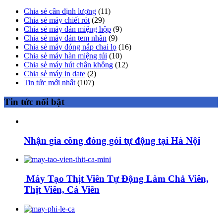
Chia sẻ cân định lượng
(11)
Chia sẻ máy chiết rót
(29)
Chia sẻ máy dán miệng hộp
(9)
Chia sẻ máy dán tem nhãn
(9)
Chia sẻ máy đóng nắp chai lọ
(16)
Chia sẻ máy hàn miệng túi
(10)
Chia sẻ máy hút chân không
(12)
Chia sẻ máy in date
(2)
Tin tức mới nhất
(107)
Tin tức nổi bật
Nhận gia công đóng gói tự động tại Hà Nội
Máy Tạo Thịt Viên Tự Động Làm Chả Viên,
Thịt Viên, Cá Viên