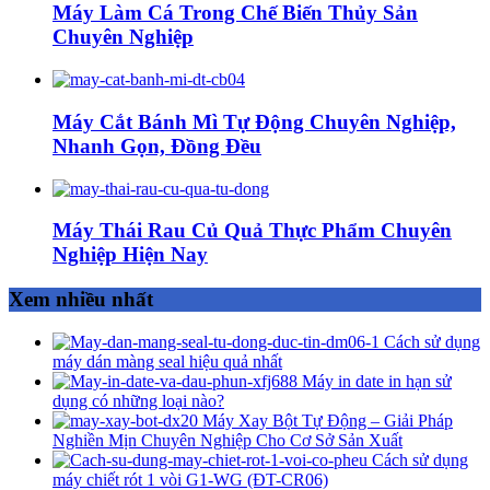
Máy Làm Cá Trong Chế Biến Thủy Sản
Chuyên Nghiệp
Máy Cắt Bánh Mì Tự Động Chuyên Nghiệp,
Nhanh Gọn, Đồng Đều
Máy Thái Rau Củ Quả Thực Phẩm Chuyên
Nghiệp Hiện Nay
Xem nhiều nhất
Cách sử dụng
máy dán màng seal hiệu quả nhất
Máy in date in hạn sử
dụng có những loại nào?
Máy Xay Bột Tự Động – Giải Pháp
Nghiền Mịn Chuyên Nghiệp Cho Cơ Sở Sản Xuất
Cách sử dụng
máy chiết rót 1 vòi G1-WG (ĐT-CR06)