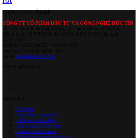
THÔNG TIN LIÊN HỆ
CÔNG TY CỔ PHẦN ĐẦU TƯ VÀ CÔNG NGHỆ ĐỨC TÍN
Đ/c : Số 94 Ngõ 64 Kim Giang, Q. Thanh Xuân, TP.Hà Nội
Mã số thuế : 0107935856
do Sở KH & ĐT TPHN cấp ngày
27/07/2017
Hotline : 02422396333 – 0924396333
Email: sale.ductin@gmail.com
www.
congngheductin.com
THEO DÕI SHOP
TRỢ GIÚP
Giới thiệu
Chính Sách Bảo Hành
Hướng dẫn mua hàng
Chính sách đổi trả hàng
Hình thức thanh toán
Chính sách vận chuyển hàng