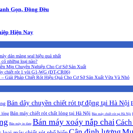
anh Gọn, Đồng Đều
iệp Hiện Nay
áy dán màng seal hiệu quả nhất
 có những loại nào?
iền Mịn Chuyên Nghiệp Cho Cơ Sở Sản Xuất
y chiết rót 1 vòi G1-WG (ĐT-CR06)
 – Giải Pháp Chiết Rót Hiệu Quả Cho Cơ Sở Sản Xuất Vừa Và Nhỏ
Bán dây chuyền chiết rót tự động tại Hà Nội
ộng
Bán máy chiết rót chất lỏng tại Hà Nội
t lỏng
Bán máy chiết rót tại Hà Nội
ông
Bán máy xoáy nắp chai
Cách 
Bán máy in date
Cân định lượng
Mu
 loại máy chiết rót phổ biến