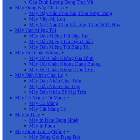
Cân Định Lượng Dạng Trục Vít
Máy Đóng Nắp Chai Lọ
+
Máy Dập Nắp Chai Bia, Chai Rượu Vang
Máy Viền Mí Lon
Máy Xiết Nắp Chai Vắc Xin, Chai Nước Hoa
Máy Hàn Miệng Túi
+
Máy Dán Miệng Túi Dập Tay
Máy Dán Miệng Túi Dậm Chân
Máy Dán Miệng Túi Băng Tải
Máy Hút Chân Không
+
Máy Hút Chân Không Gia Đình
Máy Hút Chân Không Dạng Buồng
Máy Hút Chân Không Dạng Vòi
Máy Dán Nhãn Chai Lọ
+
Máy Dán Nhãn Chai Tròn
Máy Dán Nhãn Chai Dẹp
Máy Dán Nhãn Bề Mặt Trên
Máy Co Màng Cắt Màng
+
Máy Co Màng
Máy Cắt Màng Co
Máy In Date
+
Máy In Date Dạng Nhiệt
Máy In Phun
Máy Đóng Gói Tự Động
+
Máy Đóng Gói Dạng Bột