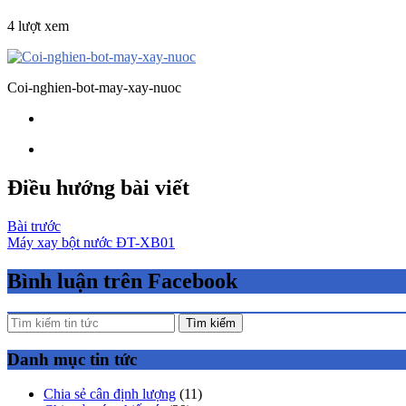
4 lượt xem
Coi-nghien-bot-may-xay-nuoc
Điều hướng bài viết
Bài trước
Máy xay bột nước ĐT-XB01
Bình luận trên Facebook
Tìm kiếm
Danh mục tin tức
Chia sẻ cân định lượng
(11)