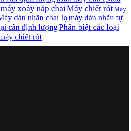
máy xoáy nắp chai
Máy chiết rót
Máy
Máy dán nhãn chai lọ
máy dán nhãn tự
Phân biệt các loại
oại cân định lượng
áy chiết rót