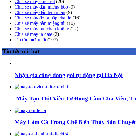
Chia sẻ máy chiết rót
(29)
Chia sẻ máy dán miệng hộp
(9)
Chia sẻ máy dán tem nhãn
(9)
Chia sẻ máy đóng nắp chai lọ
(16)
Chia sẻ máy hàn miệng túi
(10)
Chia sẻ máy hút chân không
(12)
Chia sẻ máy in date
(2)
Tin tức mới nhất
(107)
Tin tức nổi bật
Nhận gia công đóng gói tự động tại Hà Nội
Máy Tạo Thịt Viên Tự Động Làm Chả Viên, Thị
Máy Làm Cá Trong Chế Biến Thủy Sản Chuyên