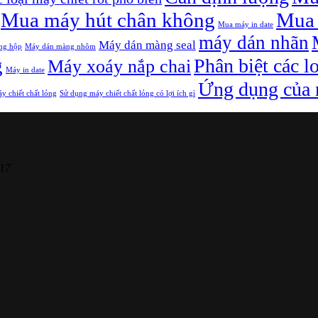
Mua máy hút chân không
Mua 
Mua máy in date
máy dán nhãn
Máy dán màng seal
ng hộp
Máy dán màng nhôm
g
Phân biệt các l
Máy xoáy nắp chai
Máy in date
Ứng dụng của m
y chiết chất lỏng
Sử dụng máy chiết chất lỏng có lợi ích gì
17