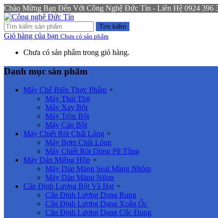
Chào Mừng Bạn Đến Với Công Nghệ Đức Tín - Liên Hệ 0924 396 333
Tìm kiếm
Giỏ hàng của bạn
Chưa có sản phẩm
Chưa có sản phẩm trong giỏ hàng.
Danh mục sản phẩm
Máy Chế Biến Thực Phẩm
+
Máy Thái Thịt
Máy Xay Bột
Máy Trộn Bột
Máy Cán Bột
Máy Chiết Rót Chất Lỏng
+
Máy Bơm Chất Lỏng
Máy Chiết Rót Dùng Pít Tông
Máy Dán Miệng Hộp
+
Máy Dán Màng Seal Màng Nhôm
Máy Dán Màng Nilon
Cân Định Lượng Bột Và Hạt
+
Cân Định Lượng Dạng Rung
Cân Định Lượng Dạng Xoắn Ốc
Cân Định Lượng Dạng Cốc Đong