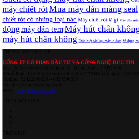
Mua máy dán màng seal
máy chiết rót
chiết rót có những loại nào
Máy chiết rót là gì
Máy dán miệ
Máy hút chân khôn
động
máy dán tem
máy hút chân không
Phân biệt các loại máy in date
Sử dụng má
THÔNG TIN LIÊN HỆ
CÔNG TY CỔ PHẦN ĐẦU TƯ VÀ CÔNG NGHỆ ĐỨC TÍN
Đ/c : Số 94 Ngõ 64 Kim Giang, Q. Thanh Xuân, TP.Hà Nội
Mã số thuế : 0107935856
do Sở KH & ĐT TPHN cấp ngày 27/07/20
Hotline : 02422396333 – 0924396333
Email: sale.ductin@gmail.com
www.
congngheductin.com
THEO DÕI SHOP
TRỢ GIÚP