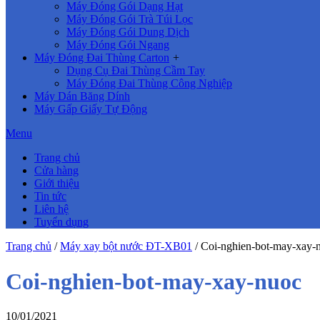
Máy Đóng Gói Dạng Hạt
Máy Đóng Gói Trà Túi Lọc
Máy Đóng Gói Dung Dịch
Máy Đóng Gói Ngang
Máy Đóng Đai Thùng Carton
+
Dụng Cụ Đai Thùng Cầm Tay
Máy Đóng Đai Thùng Công Nghiệp
Máy Dán Băng Dính
Máy Gấp Giấy Tự Động
Menu
Trang chủ
Cửa hàng
Giới thiệu
Tin tức
Liên hệ
Tuyển dụng
Trang chủ
/
Máy xay bột nước ĐT-XB01
/
Coi-nghien-bot-may-xay-
Coi-nghien-bot-may-xay-nuoc
10/01/2021