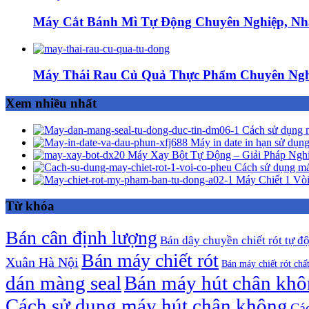
Máy Cắt Bánh Mì Tự Động Chuyên Nghiệp, Nh
Máy Thái Rau Củ Quả Thực Phẩm Chuyên Ngh
Xem nhiều nhất
Cách sử dụng m
Máy in date in hạn sử dụng
Máy Xay Bột Tự Động – Giải Pháp Ngh
Cách sử dụng má
Máy Chiết 1 Vòi
Từ khóa
Bán cân định lượng
Bán dây chuyền chiết rót tự đ
Bán máy chiết rót
Xuân Hà Nội
Bán máy chiết rót chấ
dán màng seal
Bán máy hút chân kh
Cách sử dụng máy hút chân không
Các