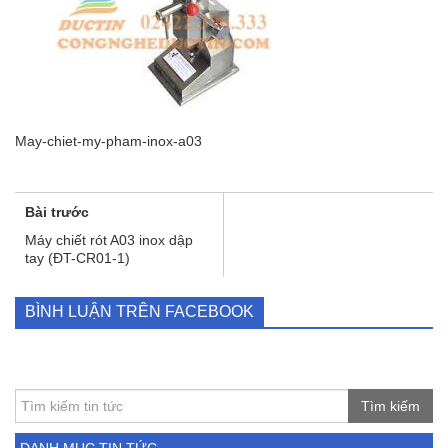
May-chiet-my-pham-inox-a03
Bài trước
Máy chiết rót A03 inox dập
tay (ĐT-CR01-1)
BÌNH LUẬN TRÊN FACEBOOK
Tìm kiếm
DANH MỤC TIN TỨC