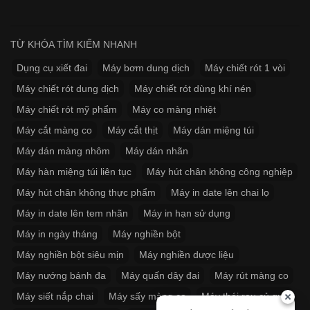
TỪ KHÓA TÌM KIẾM NHANH
Dụng cụ xiết đai
Máy bơm dung dịch
Máy chiết rót 1 vòi
Máy chiết rót dung dịch
Máy chiết rót dùng khí nén
Máy chiết rót mỹ phẩm
Máy co màng nhiệt
Máy cắt màng co
Máy cắt thịt
Máy dán miệng túi
Máy dán màng nhôm
Máy dán nhãn
Máy hàn miệng túi liên tục
Máy hút chân không công nghiệp
Máy hút chân không thực phẩm
Máy in date lên chai lọ
Máy in date lên tem nhãn
Máy in hạn sử dụng
Máy in ngày tháng
Máy nghiền bột
Máy nghiền bột siêu mịn
Máy nghiền dược liệu
Máy nướng bánh đa
Máy quấn dây đai
Máy rút màng co
Máy siết nắp chai
Máy sấy màng co
Máy thái rau củ quả