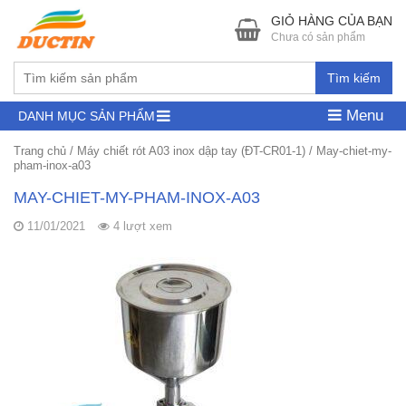
GIỎ HÀNG CỦA BẠN
Chưa có sản phẩm
Tìm kiếm
Menu
DANH MỤC SẢN PHẨM
Trang chủ
/
Máy chiết rót A03 inox dập tay (ĐT-CR01-1)
/
May-chiet-my-
pham-inox-a03
MAY-CHIET-MY-PHAM-INOX-A03
11/01/2021
4 lượt xem