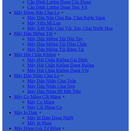
Cân Định Lượng Dạng Cốc Đong
Cân Định Lượng Dạng Trục Vít
Máy Đóng Nắp Chai Lọ
+
Máy Dập Nắp Chai Bia, Chai Rượu Vang
Máy Viền Mí Lon
Máy Xiết Nắp Chai Vắc Xin, Chai Nước Hoa
Máy Hàn Miệng Túi
+
Máy Dán Miệng Túi Dập Tay
Máy Dán Miệng Túi Dậm Chân
Máy Dán Miệng Túi Băng Tải
Máy Hút Chân Không
+
Máy Hút Chân Không Gia Đình
Máy Hút Chân Không Dạng Buồng
Máy Hút Chân Không Dạng Vòi
Máy Dán Nhãn Chai Lọ
+
Máy Dán Nhãn Chai Tròn
Máy Dán Nhãn Chai Dẹp
Máy Dán Nhãn Bề Mặt Trên
Máy Co Màng Cắt Màng
+
Máy Co Màng
Máy Cắt Màng Co
Máy In Date
+
Máy In Date Dạng Nhiệt
Máy In Phun
Máy Đóng Gói Tự Động
+