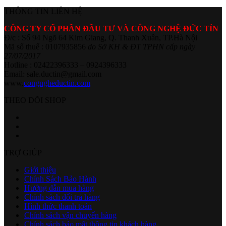
THÔNG TIN LIÊN HỆ
CÔNG TY CỔ PHẦN ĐẦU TƯ VÀ CÔNG NGHỆ ĐỨC TÍN
Đ/c : Số 94 Ngõ 64 Kim Giang, Q. Thanh Xuân, TP.Hà Nội
Mã số thuế : 0107935856
do Sở KH & ĐT TPHN cấp ngày
27/07/2017
Hotline : 02422396333 – 0924396333
Email: sale.ductin@gmail.com
www.
congngheductin.com
THEO DÕI SHOP
TRỢ GIÚP
Giới thiệu
Chính Sách Bảo Hành
Hướng dẫn mua hàng
Chính sách đổi trả hàng
Hình thức thanh toán
Chính sách vận chuyển hàng
Chính sách bảo mật thông tin khách hàng