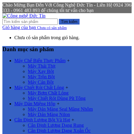
Chào Mừng Bạn Đến Với Công Nghệ Đức Tín - Liên Hệ 0924 396
333 - 0961 483 893 để chúng tôi tư vấn cho bạn
Tìm kiếm
Giỏ hàng của bạn
Chưa có sản phẩm
Chưa có sản phẩm trong giỏ hàng.
Danh mục sản phẩm
Máy Chế Biến Thực Phẩm
+
Máy Thái Thịt
Máy Xay Bột
Máy Trộn Bột
Máy Cán Bột
Máy Chiết Rót Chất Lỏng
+
Máy Bơm Chất Lỏng
Máy Chiết Rót Dùng Pít Tông
Máy Dán Miệng Hộp
+
Máy Dán Màng Seal Màng Nhôm
Máy Dán Màng Nilon
Cân Định Lượng Bột Và Hạt
+
Cân Định Lượng Dạng Rung
Cân Định Lượng Dạng Xoắn Ốc