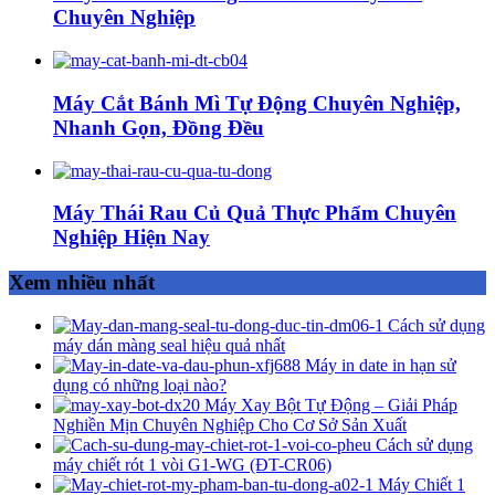
Chuyên Nghiệp
Máy Cắt Bánh Mì Tự Động Chuyên Nghiệp,
Nhanh Gọn, Đồng Đều
Máy Thái Rau Củ Quả Thực Phẩm Chuyên
Nghiệp Hiện Nay
Xem nhiều nhất
Cách sử dụng
máy dán màng seal hiệu quả nhất
Máy in date in hạn sử
dụng có những loại nào?
Máy Xay Bột Tự Động – Giải Pháp
Nghiền Mịn Chuyên Nghiệp Cho Cơ Sở Sản Xuất
Cách sử dụng
máy chiết rót 1 vòi G1-WG (ĐT-CR06)
Máy Chiết 1