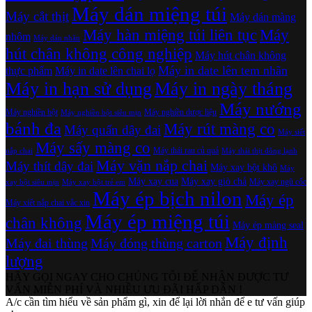
Máy dán miệng túi
Máy cắt thịt
Máy dán màng
Máy hàn miệng túi liên tục
Máy
nhôm
Máy dán nhãn
hút chân không công nghiệp
Máy hút chân không
Máy in date lên tem nhãn
thực phẩm
Máy in date lên chai lọ
Máy in hạn sử dụng
Máy in ngày tháng
Máy nướng
Máy nghiền bột
Máy nghiền dược liệu
Máy nghiền bột siêu mịn
bánh đa
Máy rút màng co
Máy quấn dây đai
Máy siết
Máy sấy màng co
Máy thái rau củ quả
nắp chai
Máy thái thịt đông lạnh
Máy vặn nắp chai
Máy thít dây đai
Máy xay bột khô
Máy
Máy xay cua
Máy xay giò chả
Máy xay ngũ cốc
xay bột siêu mịn
Máy xay bột trẻ em
Máy ép bịch nilon
Máy ép
Máy xiết nắp chai vắc xin
Máy ép miệng túi
chân không
Máy ép màng seal
Máy định
Máy đai thùng
Máy đóng thùng carton
lượng
HÃY GỌI NGAY CHO CHÚNG TÔI ĐỂ NHẬN ĐƯỢC TƯ
VẤN MIỄN PHÍ VÀ NHIỀU ƯU ĐÃI HẤP DẪN !
A/c cần tìm hiểu về sản phẩm gì, xin để lại lời nhắn để e tư vấn giúp