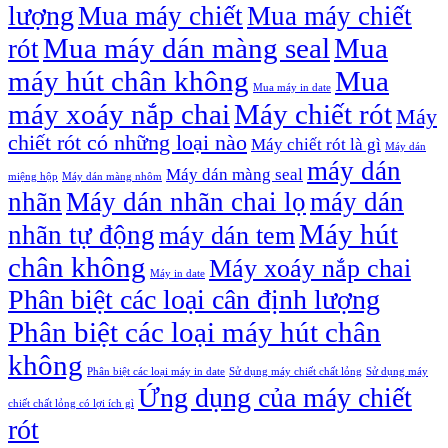
lượng
Mua máy chiết
Mua máy chiết
Mua máy dán màng seal
Mua
rót
máy hút chân không
Mua
Mua máy in date
máy xoáy nắp chai
Máy chiết rót
Máy
chiết rót có những loại nào
Máy chiết rót là gì
Máy dán
máy dán
Máy dán màng seal
miệng hộp
Máy dán màng nhôm
nhãn
Máy dán nhãn chai lọ
máy dán
Máy hút
nhãn tự động
máy dán tem
chân không
Máy xoáy nắp chai
Máy in date
Phân biệt các loại cân định lượng
Phân biệt các loại máy hút chân
không
Phân biệt các loại máy in date
Sử dụng máy chiết chất lỏng
Sử dụng máy
Ứng dụng của máy chiết
chiết chất lỏng có lợi ích gì
rót