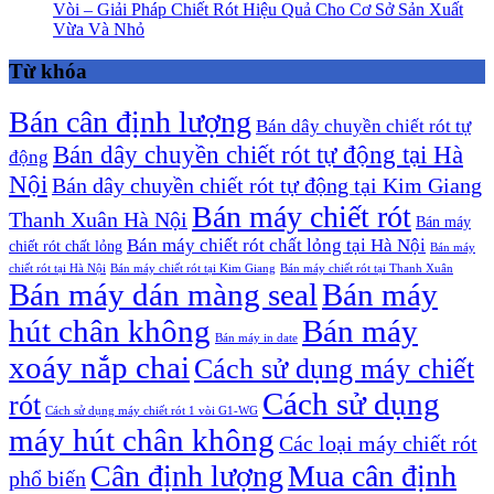
Vòi – Giải Pháp Chiết Rót Hiệu Quả Cho Cơ Sở Sản Xuất
Vừa Và Nhỏ
Từ khóa
Bán cân định lượng
Bán dây chuyền chiết rót tự
Bán dây chuyền chiết rót tự động tại Hà
động
Nội
Bán dây chuyền chiết rót tự động tại Kim Giang
Bán máy chiết rót
Thanh Xuân Hà Nội
Bán máy
Bán máy chiết rót chất lỏng tại Hà Nội
chiết rót chất lỏng
Bán máy
chiết rót tại Hà Nội
Bán máy chiết rót tại Kim Giang
Bán máy chiết rót tại Thanh Xuân
Bán máy dán màng seal
Bán máy
hút chân không
Bán máy
Bán máy in date
xoáy nắp chai
Cách sử dụng máy chiết
Cách sử dụng
rót
Cách sử dụng máy chiết rót 1 vòi G1-WG
máy hút chân không
Các loại máy chiết rót
Cân định lượng
Mua cân định
phổ biến