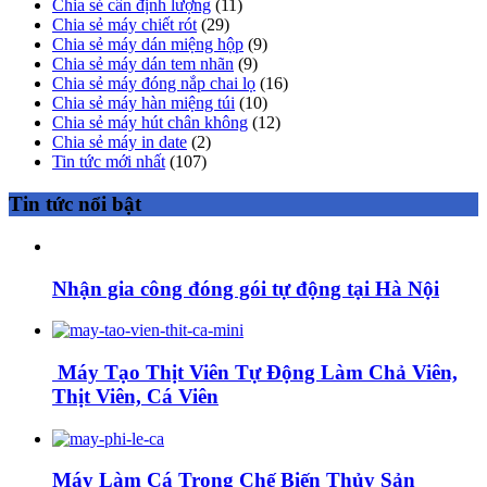
Chia sẻ cân định lượng
(11)
Chia sẻ máy chiết rót
(29)
Chia sẻ máy dán miệng hộp
(9)
Chia sẻ máy dán tem nhãn
(9)
Chia sẻ máy đóng nắp chai lọ
(16)
Chia sẻ máy hàn miệng túi
(10)
Chia sẻ máy hút chân không
(12)
Chia sẻ máy in date
(2)
Tin tức mới nhất
(107)
Tin tức nổi bật
Nhận gia công đóng gói tự động tại Hà Nội
Máy Tạo Thịt Viên Tự Động Làm Chả Viên,
Thịt Viên, Cá Viên
Máy Làm Cá Trong Chế Biến Thủy Sản