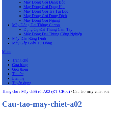
Máy Đóng Gói Dạng Bột
Máy Đóng Gói Dạng Hạt
Máy Đóng Gói Trà Túi Lọc
Máy Đóng Gói Dung Dịch
Máy Đóng Gói Ngang
Máy Đóng Đai Thùng Carton
+
Dụng Cụ Đai Thùng Cầm Tay
Máy Đóng Đai Thùng Công Nghiệp
Máy Dán Băng Dính
Máy Gấp Giấy Tự Động
Menu
Trang chủ
Cửa hàng
Giới thiệu
Tin tức
Liên hệ
Tuyển dụng
Trang chủ
/
Máy chiết rót A02 (ĐT-CR02)
/
Cau-tao-may-chiet-a02
Cau-tao-may-chiet-a02