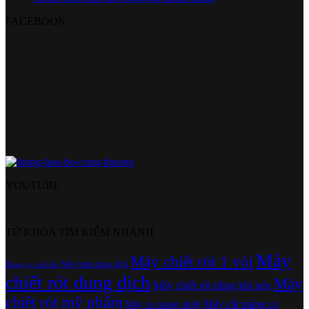
FACEBOOK
YOUTUBE
TỪ KHÓA TÌM KIẾM NHANH
Máy
Máy chiết rót 1 vòi
Máy bơm dung dịch
Dụng cụ xiết đai
chiết rót dung dịch
Máy
Máy chiết rót dùng khí nén
chiết rót mỹ phẩm
Máy cắt màng co
Máy co màng nhiệt