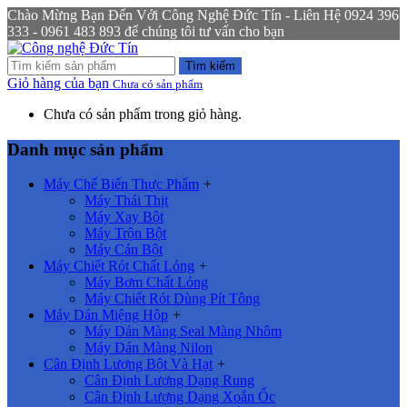
Chào Mừng Bạn Đến Với Công Nghệ Đức Tín - Liên Hệ 0924 396
333 - 0961 483 893 để chúng tôi tư vấn cho bạn
Tìm kiếm
Giỏ hàng của bạn
Chưa có sản phẩm
Chưa có sản phẩm trong giỏ hàng.
Danh mục sản phẩm
Máy Chế Biến Thực Phẩm
+
Máy Thái Thịt
Máy Xay Bột
Máy Trộn Bột
Máy Cán Bột
Máy Chiết Rót Chất Lỏng
+
Máy Bơm Chất Lỏng
Máy Chiết Rót Dùng Pít Tông
Máy Dán Miệng Hộp
+
Máy Dán Màng Seal Màng Nhôm
Máy Dán Màng Nilon
Cân Định Lượng Bột Và Hạt
+
Cân Định Lượng Dạng Rung
Cân Định Lượng Dạng Xoắn Ốc