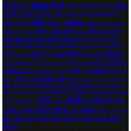
chiết rót dung dịch
Máy
Máy chiết rót dùng khí nén
chiết rót mỹ phẩm
Máy cắt màng co
Máy co màng nhiệt
Máy dán miệng túi
Máy cắt thịt
Máy dán màng
Máy hàn miệng túi liên tục
Máy
nhôm
Máy dán nhãn
hút chân không công nghiệp
Máy hút chân không
Máy in date lên tem nhãn
thực phẩm
Máy in date lên chai lọ
Máy in hạn sử dụng
Máy in ngày tháng
Máy nướng
Máy nghiền bột
Máy nghiền dược liệu
Máy nghiền bột siêu mịn
bánh đa
Máy rút màng co
Máy quấn dây đai
Máy siết
Máy sấy màng co
Máy thái rau củ quả
nắp chai
Máy thái thịt đông lạnh
Máy vặn nắp chai
Máy thít dây đai
Máy xay bột khô
Máy
Máy xay cua
Máy xay giò chả
Máy xay ngũ cốc
xay bột siêu mịn
Máy xay bột trẻ em
Máy ép bịch nilon
Máy ép
Máy xiết nắp chai vắc xin
Máy ép miệng túi
chân không
Máy ép màng seal
Máy định
Máy đai thùng
Máy đóng thùng carton
lượng