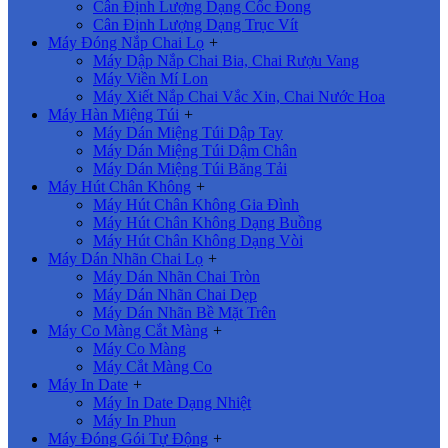
Cân Định Lượng Dạng Cốc Đong
Cân Định Lượng Dạng Trục Vít
Máy Đóng Nắp Chai Lọ
+
Máy Dập Nắp Chai Bia, Chai Rượu Vang
Máy Viền Mí Lon
Máy Xiết Nắp Chai Vắc Xin, Chai Nước Hoa
Máy Hàn Miệng Túi
+
Máy Dán Miệng Túi Dập Tay
Máy Dán Miệng Túi Dậm Chân
Máy Dán Miệng Túi Băng Tải
Máy Hút Chân Không
+
Máy Hút Chân Không Gia Đình
Máy Hút Chân Không Dạng Buồng
Máy Hút Chân Không Dạng Vòi
Máy Dán Nhãn Chai Lọ
+
Máy Dán Nhãn Chai Tròn
Máy Dán Nhãn Chai Dẹp
Máy Dán Nhãn Bề Mặt Trên
Máy Co Màng Cắt Màng
+
Máy Co Màng
Máy Cắt Màng Co
Máy In Date
+
Máy In Date Dạng Nhiệt
Máy In Phun
Máy Đóng Gói Tự Động
+