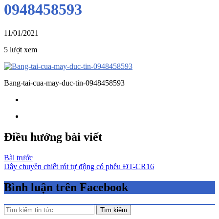
0948458593
11/01/2021
5 lượt xem
Bang-tai-cua-may-duc-tin-0948458593
Điều hướng bài viết
Bài trước
Dây chuyền chiết rót tự động có phễu ĐT-CR16
Bình luận trên Facebook
Tìm kiếm