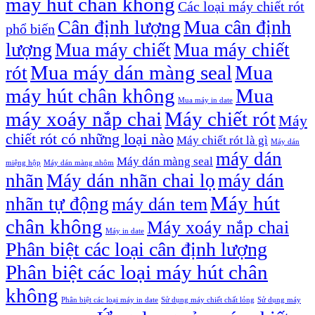
máy hút chân không
Các loại máy chiết rót
Cân định lượng
Mua cân định
phổ biến
lượng
Mua máy chiết
Mua máy chiết
Mua máy dán màng seal
Mua
rót
máy hút chân không
Mua
Mua máy in date
máy xoáy nắp chai
Máy chiết rót
Máy
chiết rót có những loại nào
Máy chiết rót là gì
Máy dán
máy dán
Máy dán màng seal
miệng hộp
Máy dán màng nhôm
nhãn
Máy dán nhãn chai lọ
máy dán
Máy hút
nhãn tự động
máy dán tem
chân không
Máy xoáy nắp chai
Máy in date
Phân biệt các loại cân định lượng
Phân biệt các loại máy hút chân
không
Phân biệt các loại máy in date
Sử dụng máy chiết chất lỏng
Sử dụng máy