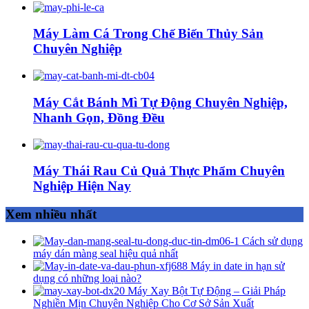
Máy Làm Cá Trong Chế Biến Thủy Sản
Chuyên Nghiệp
Máy Cắt Bánh Mì Tự Động Chuyên Nghiệp,
Nhanh Gọn, Đồng Đều
Máy Thái Rau Củ Quả Thực Phẩm Chuyên
Nghiệp Hiện Nay
Xem nhiều nhất
Cách sử dụng
máy dán màng seal hiệu quả nhất
Máy in date in hạn sử
dụng có những loại nào?
Máy Xay Bột Tự Động – Giải Pháp
Nghiền Mịn Chuyên Nghiệp Cho Cơ Sở Sản Xuất