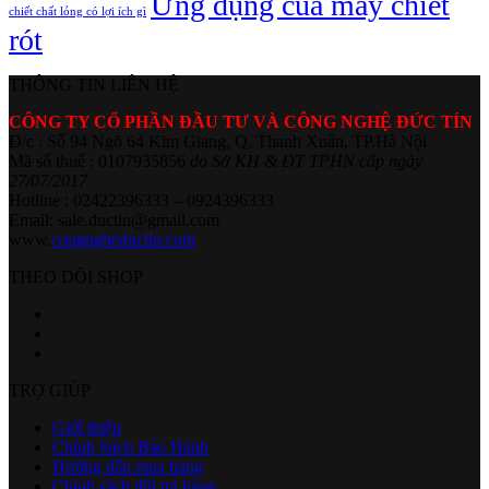
Ứng dụng của máy chiết
chiết chất lỏng có lợi ích gì
rót
THÔNG TIN LIÊN HỆ
CÔNG TY CỔ PHẦN ĐẦU TƯ VÀ CÔNG NGHỆ ĐỨC TÍN
Đ/c : Số 94 Ngõ 64 Kim Giang, Q. Thanh Xuân, TP.Hà Nội
Mã số thuế : 0107935856
do Sở KH & ĐT TPHN cấp ngày
27/07/2017
Hotline : 02422396333 – 0924396333
Email: sale.ductin@gmail.com
www.
congngheductin.com
THEO DÕI SHOP
TRỢ GIÚP
Giới thiệu
Chính Sách Bảo Hành
Hướng dẫn mua hàng
Chính sách đổi trả hàng