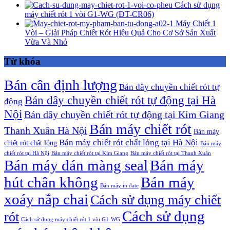
Cách sử dụng
máy chiết rót 1 vòi G1-WG (ĐT-CR06)
Máy Chiết 1
Vòi – Giải Pháp Chiết Rót Hiệu Quả Cho Cơ Sở Sản Xuất
Vừa Và Nhỏ
Từ khóa
Bán cân định lượng
Bán dây chuyền chiết rót tự
Bán dây chuyền chiết rót tự động tại Hà
động
Nội
Bán dây chuyền chiết rót tự động tại Kim Giang
Bán máy chiết rót
Thanh Xuân Hà Nội
Bán máy
Bán máy chiết rót chất lỏng tại Hà Nội
chiết rót chất lỏng
Bán máy
chiết rót tại Hà Nội
Bán máy chiết rót tại Kim Giang
Bán máy chiết rót tại Thanh Xuân
Bán máy dán màng seal
Bán máy
hút chân không
Bán máy
Bán máy in date
xoáy nắp chai
Cách sử dụng máy chiết
Cách sử dụng
rót
Cách sử dụng máy chiết rót 1 vòi G1-WG