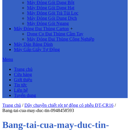
Máy Đóng Gói Dạng Bột
Máy Đóng Gói Dạng Hạt
Máy Đóng Gói Trà Túi Lọc
Máy Đóng Gói Dung Dịch
Máy Đóng Gói Ngang
Máy Đóng Đai Thùng Carton
+
Dụng Cụ Đai Thùng Cầm Tay
Máy Đóng Đai Thùng Công Nghiệp
Máy Dán Băng Dính
Máy Gấp Giấy Tự Động
Menu
Trang chủ
Cửa hàng
Giới thiệu
Tin tức
Liên hệ
Tuyển dụng
Trang chủ
/
Dây chuyền chiết rót tự động có phễu ĐT-CR16
/
Bang-tai-cua-may-duc-tin-0948458593
Bang-tai-cua-may-duc-tin-