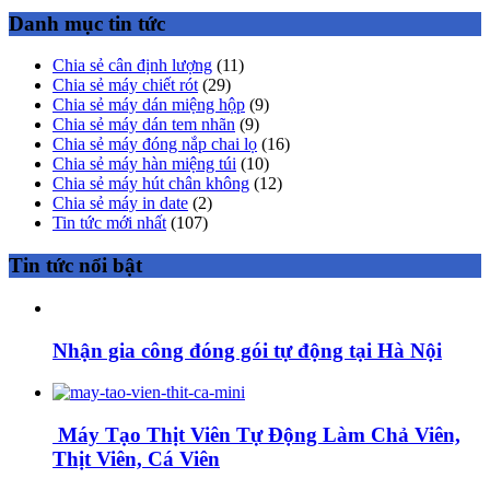
Danh mục tin tức
Chia sẻ cân định lượng
(11)
Chia sẻ máy chiết rót
(29)
Chia sẻ máy dán miệng hộp
(9)
Chia sẻ máy dán tem nhãn
(9)
Chia sẻ máy đóng nắp chai lọ
(16)
Chia sẻ máy hàn miệng túi
(10)
Chia sẻ máy hút chân không
(12)
Chia sẻ máy in date
(2)
Tin tức mới nhất
(107)
Tin tức nổi bật
Nhận gia công đóng gói tự động tại Hà Nội
Máy Tạo Thịt Viên Tự Động Làm Chả Viên,
Thịt Viên, Cá Viên