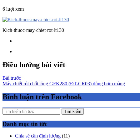
6 lượt xem
Kich-thuoc-may-chiet-rot-lt130
Điều hướng bài viết
Bài trước
Máy chiết rót chất lỏng GFK280 (ĐT-CR03) dùng bơm màng
Bình luận trên Facebook
Tìm kiếm
Danh mục tin tức
Chia sẻ cân định lượng
(11)