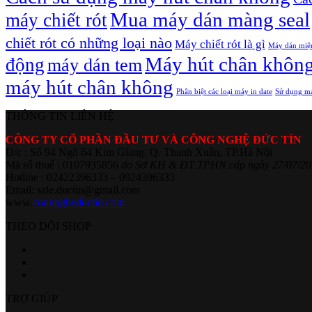
Mua máy dán màng seal
máy chiết rót
chiết rót có những loại nào
Máy chiết rót là gì
Máy dán miệ
Máy hút chân khôn
động
máy dán tem
máy hút chân không
Phân biệt các loại máy in date
Sử dụng má
THÔNG TIN LIÊN HỆ
CÔNG TY CỔ PHẦN ĐẦU TƯ VÀ CÔNG NGHỆ ĐỨC TÍN
Đ/c : Số 94 Ngõ 64 Kim Giang, Q. Thanh Xuân, TP.Hà Nội
Mã số thuế : 0107935856
do Sở KH & ĐT TPHN cấp ngày 27/07/20
Hotline : 02422396333 – 0924396333
Email: sale.ductin@gmail.com
www.
congngheductin.com
THEO DÕI SHOP
TRỢ GIÚP