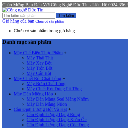
Chào Mừng Bạn Đến Với Công Nghệ Đức Tín - Liên Hệ 0924 396 333
Tìm kiếm
Giỏ hàng của bạn
Chưa có sản phẩm
Chưa có sản phẩm trong giỏ hàng.
Danh mục sản phẩm
Máy Chế Biến Thực Phẩm
+
Máy Thái Thịt
Máy Xay Bột
Máy Trộn Bột
Máy Cán Bột
Máy Chiết Rót Chất Lỏng
+
Máy Bơm Chất Lỏng
Máy Chiết Rót Dùng Pít Tông
Máy Dán Miệng Hộp
+
Máy Dán Màng Seal Màng Nhôm
Máy Dán Màng Nilon
Cân Định Lượng Bột Và Hạt
+
Cân Định Lượng Dạng Rung
Cân Định Lượng Dạng Xoắn Ốc
Cân Định Lượng Dạng Cốc Đong