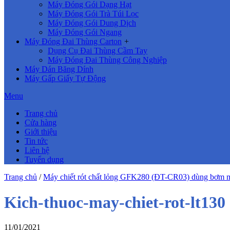
Máy Đóng Gói Dạng Hạt
Máy Đóng Gói Trà Túi Lọc
Máy Đóng Gói Dung Dịch
Máy Đóng Gói Ngang
Máy Đóng Đai Thùng Carton
+
Dụng Cụ Đai Thùng Cầm Tay
Máy Đóng Đai Thùng Công Nghiệp
Máy Dán Băng Dính
Máy Gấp Giấy Tự Động
Menu
Trang chủ
Cửa hàng
Giới thiệu
Tin tức
Liên hệ
Tuyển dụng
Trang chủ
/
Máy chiết rót chất lỏng GFK280 (ĐT-CR03) dùng bơm 
Kich-thuoc-may-chiet-rot-lt130
11/01/2021