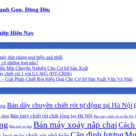
anh Gọn, Đồng Đều
iệp Hiện Nay
áy dán màng seal hiệu quả nhất
 có những loại nào?
iền Mịn Chuyên Nghiệp Cho Cơ Sở Sản Xuất
y chiết rót 1 vòi G1-WG (ĐT-CR06)
 – Giải Pháp Chiết Rót Hiệu Quả Cho Cơ Sở Sản Xuất Vừa Và Nhỏ
Bán dây chuyền chiết rót tự động tại Hà Nội
ộng
Bán máy chiết rót chất lỏng tại Hà Nội
t lỏng
Bán máy chiết rót tại Hà Nội
ông
Bán máy xoáy nắp chai
Cách 
Bán máy in date
Cân định lượng
Mu
 loại máy chiết rót phổ biến