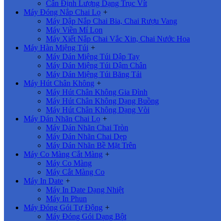
Cân Định Lượng Dạng Trục Vít
Máy Đóng Nắp Chai Lọ
+
Máy Dập Nắp Chai Bia, Chai Rượu Vang
Máy Viền Mí Lon
Máy Xiết Nắp Chai Vắc Xin, Chai Nước Hoa
Máy Hàn Miệng Túi
+
Máy Dán Miệng Túi Dập Tay
Máy Dán Miệng Túi Dậm Chân
Máy Dán Miệng Túi Băng Tải
Máy Hút Chân Không
+
Máy Hút Chân Không Gia Đình
Máy Hút Chân Không Dạng Buồng
Máy Hút Chân Không Dạng Vòi
Máy Dán Nhãn Chai Lọ
+
Máy Dán Nhãn Chai Tròn
Máy Dán Nhãn Chai Dẹp
Máy Dán Nhãn Bề Mặt Trên
Máy Co Màng Cắt Màng
+
Máy Co Màng
Máy Cắt Màng Co
Máy In Date
+
Máy In Date Dạng Nhiệt
Máy In Phun
Máy Đóng Gói Tự Động
+
Máy Đóng Gói Dạng Bột