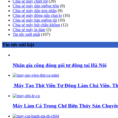
Chia sẻ máy chiết rót
(29)
Chia sẻ máy dán miệng hộp
(9)
Chia sẻ máy dán tem nhãn
(9)
Chia sẻ máy đóng nắp chai lọ
(16)
Chia sẻ máy hàn miệng túi
(10)
Chia sẻ máy hút chân không
(12)
Chia sẻ máy in date
(2)
Tin tức mới nhất
(107)
Tin tức nổi bật
Nhận gia công đóng gói tự động tại Hà Nội
Máy Tạo Thịt Viên Tự Động Làm Chả Viên, Thị
Máy Làm Cá Trong Chế Biến Thủy Sản Chuyên