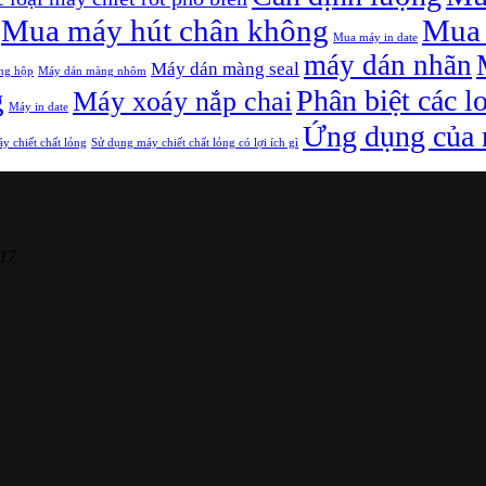
Mua máy hút chân không
Mua 
Mua máy in date
máy dán nhãn
Máy dán màng seal
ng hộp
Máy dán màng nhôm
g
Phân biệt các l
Máy xoáy nắp chai
Máy in date
Ứng dụng của m
y chiết chất lỏng
Sử dụng máy chiết chất lỏng có lợi ích gì
17