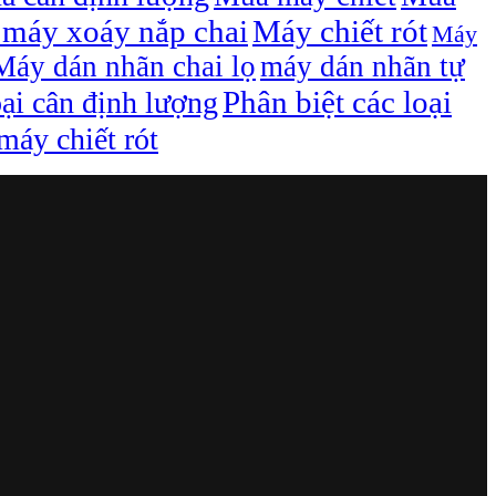
máy xoáy nắp chai
Máy chiết rót
Máy
Máy dán nhãn chai lọ
máy dán nhãn tự
Phân biệt các loại
oại cân định lượng
áy chiết rót