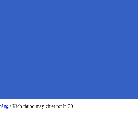
màng
/
Kich-thuoc-may-chiet-rot-lt130