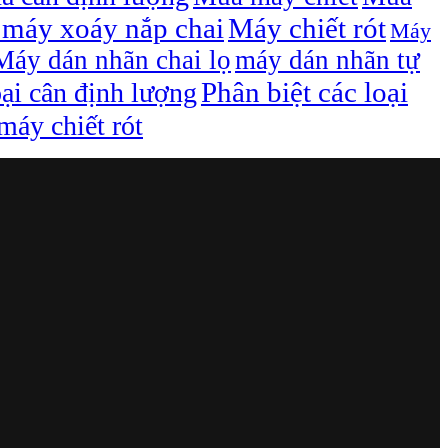
máy xoáy nắp chai
Máy chiết rót
Máy
Máy dán nhãn chai lọ
máy dán nhãn tự
Phân biệt các loại
oại cân định lượng
áy chiết rót