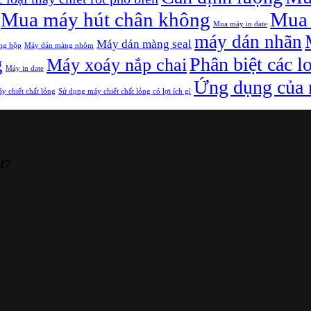
Mua máy hút chân không
Mua 
Mua máy in date
máy dán nhãn
Máy dán màng seal
ng hộp
Máy dán màng nhôm
g
Phân biệt các l
Máy xoáy nắp chai
Máy in date
Ứng dụng của m
y chiết chất lỏng
Sử dụng máy chiết chất lỏng có lợi ích gì
17