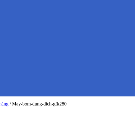
màng
/
May-bom-dung-dich-gfk280