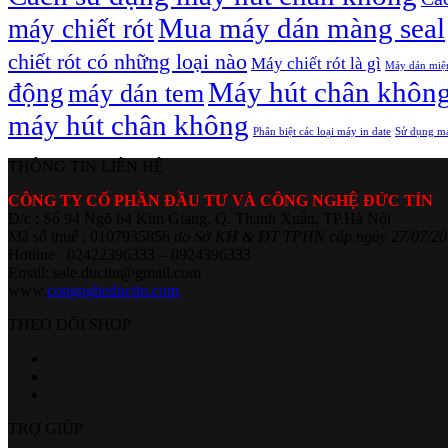
Mua máy dán màng seal
máy chiết rót
chiết rót có những loại nào
Máy chiết rót là gì
Máy dán miệ
Máy hút chân khôn
động
máy dán tem
máy hút chân không
Phân biệt các loại máy in date
Sử dụng má
THÔNG TIN LIÊN HỆ
CÔNG TY CỔ PHẦN ĐẦU TƯ VÀ CÔNG NGHỆ ĐỨC TÍN
Đ/c : Số 94 Ngõ 64 Kim Giang, Q. Thanh Xuân, TP.Hà Nội
Mã số thuế : 0107935856
do Sở KH & ĐT TPHN cấp ngày 27/07/20
Hotline : 02422396333 – 0924396333
Email: sale.ductin@gmail.com
www.
congngheductin.com
THEO DÕI SHOP
TRỢ GIÚP