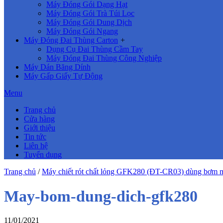
Máy Đóng Gói Dạng Hạt
Máy Đóng Gói Trà Túi Lọc
Máy Đóng Gói Dung Dịch
Máy Đóng Gói Ngang
Máy Đóng Đai Thùng Carton
+
Dụng Cụ Đai Thùng Cầm Tay
Máy Đóng Đai Thùng Công Nghiệp
Máy Dán Băng Dính
Máy Gấp Giấy Tự Động
Menu
Trang chủ
Cửa hàng
Giới thiệu
Tin tức
Liên hệ
Tuyển dụng
Trang chủ
/
Máy chiết rót chất lỏng GFK280 (ĐT-CR03) dùng bơm 
May-bom-dung-dich-gfk280
11/01/2021