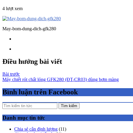
4 lượt xem
May-bom-dung-dich-gfk280
Điều hướng bài viết
Bài trước
Máy chiết rót chất lỏng GFK280 (ĐT-CR03) dùng bơm màng
Bình luận trên Facebook
Tìm kiếm
Danh mục tin tức
Chia sẻ cân định lượng
(11)