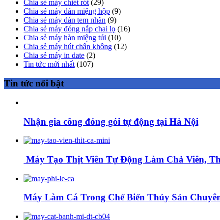
Chia sẻ máy chiết rót
(29)
Chia sẻ máy dán miệng hộp
(9)
Chia sẻ máy dán tem nhãn
(9)
Chia sẻ máy đóng nắp chai lọ
(16)
Chia sẻ máy hàn miệng túi
(10)
Chia sẻ máy hút chân không
(12)
Chia sẻ máy in date
(2)
Tin tức mới nhất
(107)
Tin tức nổi bật
Nhận gia công đóng gói tự động tại Hà Nội
Máy Tạo Thịt Viên Tự Động Làm Chả Viên, Thị
Máy Làm Cá Trong Chế Biến Thủy Sản Chuyên