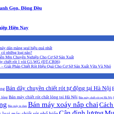
anh Gọn, Đồng Đều
iệp Hiện Nay
áy dán màng seal hiệu quả nhất
 có những loại nào?
iền Mịn Chuyên Nghiệp Cho Cơ Sở Sản Xuất
y chiết rót 1 vòi G1-WG (ĐT-CR06)
 – Giải Pháp Chiết Rót Hiệu Quả Cho Cơ Sở Sản Xuất Vừa Và Nhỏ
Bán dây chuyền chiết rót tự động tại Hà Nội
ộng
Bán máy chiết rót chất lỏng tại Hà Nội
t lỏng
Bán máy chiết rót tại Hà Nội
ông
Bán máy xoáy nắp chai
Cách 
Bán máy in date
Cân định lượng
Mu
 loại máy chiết rót phổ biến