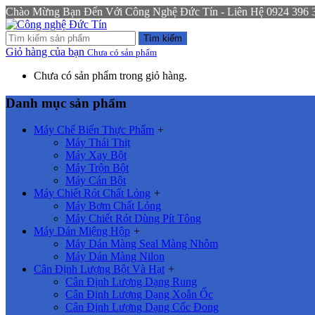
Chào Mừng Bạn Đến Với Công Nghệ Đức Tín - Liên Hệ 0924 396 333
Tìm kiếm
Giỏ hàng của bạn
Chưa có sản phẩm
Chưa có sản phẩm trong giỏ hàng.
Danh mục sản phẩm
Máy Chế Biến Thực Phẩm
+
Máy Thái Thịt
Máy Xay Bột
Máy Trộn Bột
Máy Cán Bột
Máy Chiết Rót Chất Lỏng
+
Máy Bơm Chất Lỏng
Máy Chiết Rót Dùng Pít Tông
Máy Dán Miệng Hộp
+
Máy Dán Màng Seal Màng Nhôm
Máy Dán Màng Nilon
Cân Định Lượng Bột Và Hạt
+
Cân Định Lượng Dạng Rung
Cân Định Lượng Dạng Xoắn Ốc
Cân Định Lượng Dạng Cốc Đong