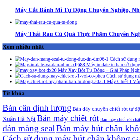
Máy Cắt Bánh Mì Tự Động Chuyên Nghiệp, Nh
Máy Thái Rau Củ Quả Thực Phẩm Chuyên Ngh
Xem nhiều nhất
Cách sử dụng m
Máy in date in hạn sử dụng
Máy Xay Bột Tự Động – Giải Pháp Ngh
Cách sử dụng má
Máy Chiết 1 Vòi
Từ khóa
Bán cân định lượng
Bán dây chuyền chiết rót tự đ
Bán máy chiết rót
Xuân Hà Nội
Bán máy chiết rót chấ
dán màng seal
Bán máy hút chân kh
Cách sử dụng máy hút chân không
Các