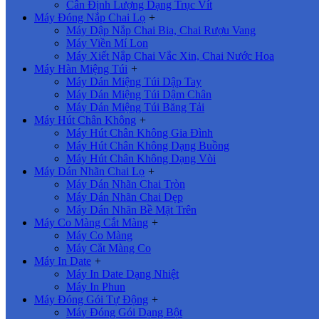
Cân Định Lượng Dạng Trục Vít
Máy Đóng Nắp Chai Lọ
+
Máy Dập Nắp Chai Bia, Chai Rượu Vang
Máy Viền Mí Lon
Máy Xiết Nắp Chai Vắc Xin, Chai Nước Hoa
Máy Hàn Miệng Túi
+
Máy Dán Miệng Túi Dập Tay
Máy Dán Miệng Túi Dậm Chân
Máy Dán Miệng Túi Băng Tải
Máy Hút Chân Không
+
Máy Hút Chân Không Gia Đình
Máy Hút Chân Không Dạng Buồng
Máy Hút Chân Không Dạng Vòi
Máy Dán Nhãn Chai Lọ
+
Máy Dán Nhãn Chai Tròn
Máy Dán Nhãn Chai Dẹp
Máy Dán Nhãn Bề Mặt Trên
Máy Co Màng Cắt Màng
+
Máy Co Màng
Máy Cắt Màng Co
Máy In Date
+
Máy In Date Dạng Nhiệt
Máy In Phun
Máy Đóng Gói Tự Động
+
Máy Đóng Gói Dạng Bột