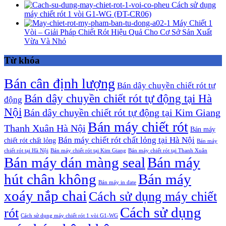
Cách sử dụng
máy chiết rót 1 vòi G1-WG (ĐT-CR06)
Máy Chiết 1
Vòi – Giải Pháp Chiết Rót Hiệu Quả Cho Cơ Sở Sản Xuất
Vừa Và Nhỏ
Từ khóa
Bán cân định lượng
Bán dây chuyền chiết rót tự
Bán dây chuyền chiết rót tự động tại Hà
động
Nội
Bán dây chuyền chiết rót tự động tại Kim Giang
Bán máy chiết rót
Thanh Xuân Hà Nội
Bán máy
Bán máy chiết rót chất lỏng tại Hà Nội
chiết rót chất lỏng
Bán máy
chiết rót tại Hà Nội
Bán máy chiết rót tại Kim Giang
Bán máy chiết rót tại Thanh Xuân
Bán máy dán màng seal
Bán máy
hút chân không
Bán máy
Bán máy in date
xoáy nắp chai
Cách sử dụng máy chiết
Cách sử dụng
rót
Cách sử dụng máy chiết rót 1 vòi G1-WG