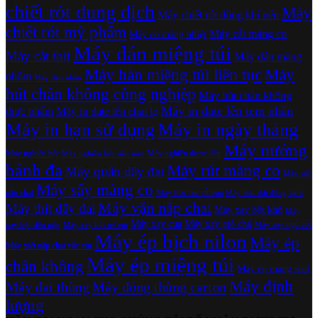
chiết rót dung dịch
Máy
Máy chiết rót dùng khí nén
chiết rót mỹ phẩm
Máy cắt màng co
Máy co màng nhiệt
Máy dán miệng túi
Máy cắt thịt
Máy dán màng
Máy hàn miệng túi liên tục
Máy
nhôm
Máy dán nhãn
hút chân không công nghiệp
Máy hút chân không
Máy in date lên tem nhãn
thực phẩm
Máy in date lên chai lọ
Máy in hạn sử dụng
Máy in ngày tháng
Máy nướng
Máy nghiền bột
Máy nghiền dược liệu
Máy nghiền bột siêu mịn
bánh đa
Máy rút màng co
Máy quấn dây đai
Máy siết
Máy sấy màng co
Máy thái rau củ quả
nắp chai
Máy thái thịt đông lạnh
Máy vặn nắp chai
Máy thít dây đai
Máy xay bột khô
Máy
Máy xay cua
Máy xay giò chả
Máy xay ngũ cốc
xay bột siêu mịn
Máy xay bột trẻ em
Máy ép bịch nilon
Máy ép
Máy xiết nắp chai vắc xin
Máy ép miệng túi
chân không
Máy ép màng seal
Máy định
Máy đai thùng
Máy đóng thùng carton
lượng