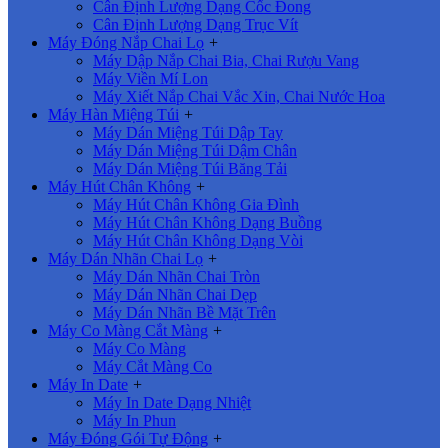
Cân Định Lượng Dạng Cốc Đong
Cân Định Lượng Dạng Trục Vít
Máy Đóng Nắp Chai Lọ
+
Máy Dập Nắp Chai Bia, Chai Rượu Vang
Máy Viền Mí Lon
Máy Xiết Nắp Chai Vắc Xin, Chai Nước Hoa
Máy Hàn Miệng Túi
+
Máy Dán Miệng Túi Dập Tay
Máy Dán Miệng Túi Dậm Chân
Máy Dán Miệng Túi Băng Tải
Máy Hút Chân Không
+
Máy Hút Chân Không Gia Đình
Máy Hút Chân Không Dạng Buồng
Máy Hút Chân Không Dạng Vòi
Máy Dán Nhãn Chai Lọ
+
Máy Dán Nhãn Chai Tròn
Máy Dán Nhãn Chai Dẹp
Máy Dán Nhãn Bề Mặt Trên
Máy Co Màng Cắt Màng
+
Máy Co Màng
Máy Cắt Màng Co
Máy In Date
+
Máy In Date Dạng Nhiệt
Máy In Phun
Máy Đóng Gói Tự Động
+