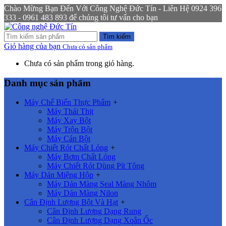
Chào Mừng Bạn Đến Với Công Nghệ Đức Tín - Liên Hệ 0924 396
333 - 0961 483 893 để chúng tôi tư vấn cho bạn
Tìm kiếm
Giỏ hàng của bạn
Chưa có sản phẩm
Chưa có sản phẩm trong giỏ hàng.
Danh mục sản phẩm
Máy Chế Biến Thực Phẩm
+
Máy Thái Thịt
Máy Xay Bột
Máy Trộn Bột
Máy Cán Bột
Máy Chiết Rót Chất Lỏng
+
Máy Bơm Chất Lỏng
Máy Chiết Rót Dùng Pít Tông
Máy Dán Miệng Hộp
+
Máy Dán Màng Seal Màng Nhôm
Máy Dán Màng Nilon
Cân Định Lượng Bột Và Hạt
+
Cân Định Lượng Dạng Rung
Cân Định Lượng Dạng Xoắn Ốc