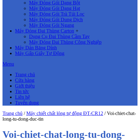
Máy Đóng Gói Dạng Bột
Máy Đóng Gói Dạng Hạt
Máy Đóng Gói Trà Túi Lọc
Máy Đóng Gói Dung Dịch
Máy Đóng Gói Ngang
Máy Đóng Đai Thùng Carton
+
Dụng Cụ Đai Thùng Cầm Tay
Máy Đóng Đai Thùng Công Nghiệp
Máy Dán Băng Dính
Máy Gấp Giấy Tự Động
Menu
Trang chủ
Cửa hàng
Giới thiệu
Tin tức
Liên hệ
Tuyển dụng
Trang chủ
/
Máy chiết chất lỏng tự động ĐT-CR12
/
Voi-chiet-chat-
long-tu-dong-duc-tin
Voi-chiet-chat-long-tu-dong-