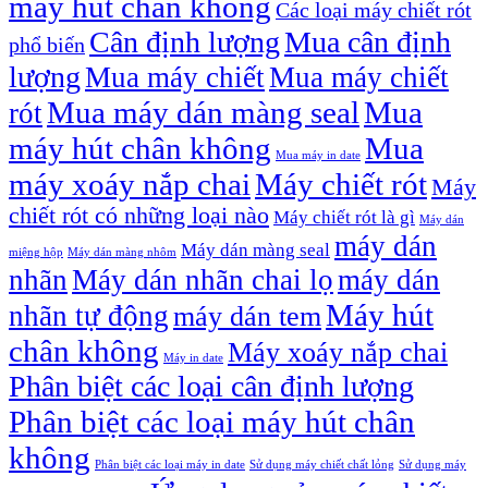
máy hút chân không
Các loại máy chiết rót
Cân định lượng
Mua cân định
phổ biến
lượng
Mua máy chiết
Mua máy chiết
Mua máy dán màng seal
Mua
rót
máy hút chân không
Mua
Mua máy in date
máy xoáy nắp chai
Máy chiết rót
Máy
chiết rót có những loại nào
Máy chiết rót là gì
Máy dán
máy dán
Máy dán màng seal
miệng hộp
Máy dán màng nhôm
nhãn
Máy dán nhãn chai lọ
máy dán
Máy hút
nhãn tự động
máy dán tem
chân không
Máy xoáy nắp chai
Máy in date
Phân biệt các loại cân định lượng
Phân biệt các loại máy hút chân
không
Phân biệt các loại máy in date
Sử dụng máy chiết chất lỏng
Sử dụng máy