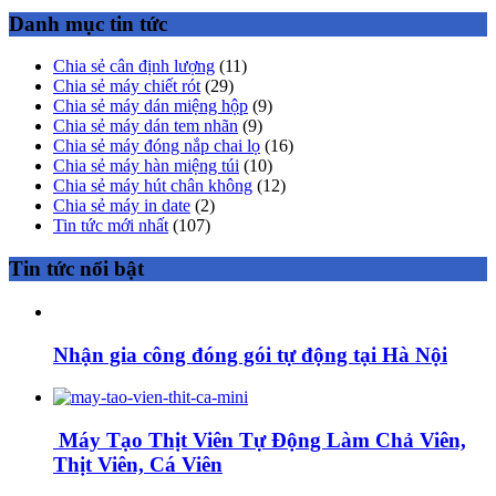
Danh mục tin tức
Chia sẻ cân định lượng
(11)
Chia sẻ máy chiết rót
(29)
Chia sẻ máy dán miệng hộp
(9)
Chia sẻ máy dán tem nhãn
(9)
Chia sẻ máy đóng nắp chai lọ
(16)
Chia sẻ máy hàn miệng túi
(10)
Chia sẻ máy hút chân không
(12)
Chia sẻ máy in date
(2)
Tin tức mới nhất
(107)
Tin tức nổi bật
Nhận gia công đóng gói tự động tại Hà Nội
Máy Tạo Thịt Viên Tự Động Làm Chả Viên,
Thịt Viên, Cá Viên