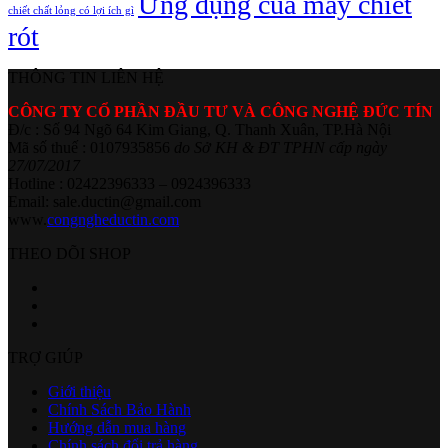
Ứng dụng của máy chiết
chiết chất lỏng có lợi ích gì
rót
THÔNG TIN LIÊN HỆ
CÔNG TY CỔ PHẦN ĐẦU TƯ VÀ CÔNG NGHỆ ĐỨC TÍN
Đ/c : Số 94 Ngõ 64 Kim Giang, Q. Thanh Xuân, TP.Hà Nội
Mã số thuế : 0107935856
do Sở KH & ĐT TPHN cấp ngày
27/07/2017
Hotline : 02422396333 – 0924396333
Email: sale.ductin@gmail.com
www.
congngheductin.com
THEO DÕI SHOP
TRỢ GIÚP
Giới thiệu
Chính Sách Bảo Hành
Hướng dẫn mua hàng
Chính sách đổi trả hàng