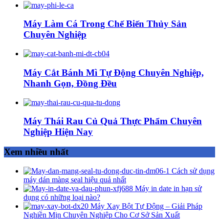
Máy Làm Cá Trong Chế Biến Thủy Sản
Chuyên Nghiệp
Máy Cắt Bánh Mì Tự Động Chuyên Nghiệp,
Nhanh Gọn, Đồng Đều
Máy Thái Rau Củ Quả Thực Phẩm Chuyên
Nghiệp Hiện Nay
Xem nhiều nhất
Cách sử dụng
máy dán màng seal hiệu quả nhất
Máy in date in hạn sử
dụng có những loại nào?
Máy Xay Bột Tự Động – Giải Pháp
Nghiền Mịn Chuyên Nghiệp Cho Cơ Sở Sản Xuất