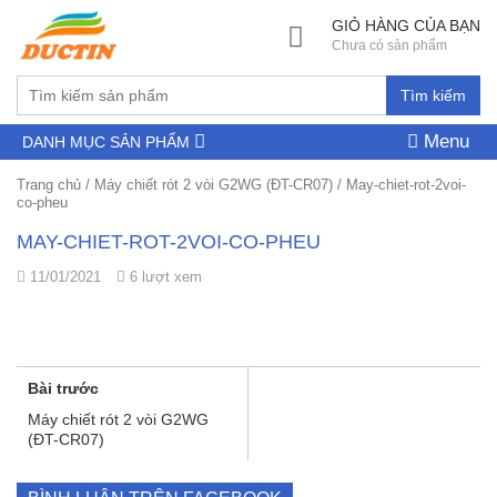
GIỎ HÀNG CỦA BẠN
Chưa có sản phẩm
Tìm kiếm
Menu
DANH MỤC SẢN PHẨM
Trang chủ
/
Máy chiết rót 2 vòi G2WG (ĐT-CR07)
/
May-chiet-rot-2voi-
co-pheu
MAY-CHIET-ROT-2VOI-CO-PHEU
11/01/2021
6 lượt xem
Bài trước
Máy chiết rót 2 vòi G2WG
(ĐT-CR07)