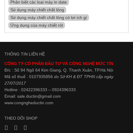
Phân biệt các loại máy in date
Sử dụng máy chiết chất lỏng
Sử dụng máy chiết chất lỏng có lợi ích gì
Ứng dụng của máy chiết rót
THÔNG TIN LIÊN HỆ
CÔNG TY CỔ PHẦN ĐẦU TƯ VÀ CÔNG NGHỆ ĐỨC TÍN
Đ/c : Số 94 Ngõ 64 Kim Giang, Q. Thanh Xuân, TP.Hà Nội
Mã số thuế : 0107935856
do Sở KH & ĐT TPHN cấp ngày
27/07/2017
Hotline : 02422396333 – 0924396333
Email: sale.ductin@gmail.com
www.
congngheductin.com
THEO DÕI SHOP