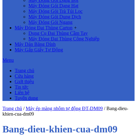
Máy Đóng Gói Dạng Bột
Máy Đóng Gói Dạng Hạt
Máy Đóng Gói Trà Túi Lọc
Máy Đóng Gói Dung Dịch
Máy Đóng Gói Ngang
Máy Đóng Đai Thùng Carton
+
Dụng Cụ Đai Thùng Cầm Tay
Máy Đóng Đai Thùng Công Nghiệp
Máy Dán Băng Dính
Máy Gấp Giấy Tự Động
Menu
Trang chủ
Cửa hàng
Giới thiệu
Tin tức
Liên hệ
Tuyển dụng
Trang chủ
/
Máy ép màng nhôm tự động ĐT-DM09
/
Bang-dieu-
khien-cua-dm09
Bang-dieu-khien-cua-dm09