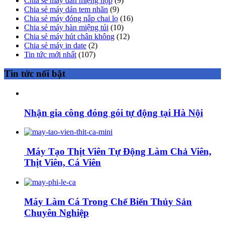
Chia sẻ máy dán miệng hộp
(9)
Chia sẻ máy dán tem nhãn
(9)
Chia sẻ máy đóng nắp chai lọ
(16)
Chia sẻ máy hàn miệng túi
(10)
Chia sẻ máy hút chân không
(12)
Chia sẻ máy in date
(2)
Tin tức mới nhất
(107)
Tin tức nổi bật
Nhận gia công đóng gói tự động tại Hà Nội
Máy Tạo Thịt Viên Tự Động Làm Chả Viên,
Thịt Viên, Cá Viên
Máy Làm Cá Trong Chế Biến Thủy Sản
Chuyên Nghiệp