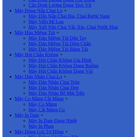
Cân Định Lượng Dạng Trục Vít
Máy Đóng Nắp Chai Lọ
+
Máy Dập Nắp Chai Bia, Chai Rượu Vang
Máy Viền Mí Lon
Máy Xiết Nắp Chai Vắc Xin, Chai Nước Hoa
Máy Hàn Miệng Túi
+
Máy Dán Miệng Túi Dập Tay
Máy Dán Miệng Túi Dậm Chân
Máy Dán Miệng Túi Băng Tải
Máy Hút Chân Không
+
Máy Hút Chân Không Gia Đình
Máy Hút Chân Không Dạng Buồng
Máy Hút Chân Không Dạng Vòi
Máy Dán Nhãn Chai Lọ
+
Máy Dán Nhãn Chai Tròn
Máy Dán Nhãn Chai Dẹp
Máy Dán Nhãn Bề Mặt Trên
Máy Co Màng Cắt Màng
+
Máy Co Màng
Máy Cắt Màng Co
Máy In Date
+
Máy In Date Dạng Nhiệt
Máy In Phun
Máy Đóng Gói Tự Động
+