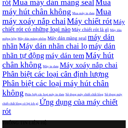
Mua máy dán màng seal
Mua
rót
máy hút chân không
Mua
Mua máy in date
máy xoáy nắp chai
Máy chiết rót
Máy
chiết rót có những loại nào
Máy chiết rót là gì
Máy dán
máy dán
Máy dán màng seal
miệng hộp
Máy dán màng nhôm
nhãn
Máy dán nhãn chai lọ
máy dán
Máy hút
nhãn tự động
máy dán tem
chân không
Máy xoáy nắp chai
Máy in date
Phân biệt các loại cân định lượng
Phân biệt các loại máy hút chân
không
Phân biệt các loại máy in date
Sử dụng máy chiết chất lỏng
Sử dụng máy
Ứng dụng của máy chiết
chiết chất lỏng có lợi ích gì
rót
THÔNG TIN LIÊN HỆ