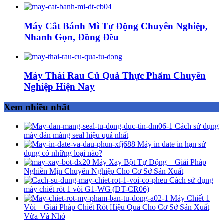
Máy Cắt Bánh Mì Tự Động Chuyên Nghiệp,
Nhanh Gọn, Đồng Đều
Máy Thái Rau Củ Quả Thực Phẩm Chuyên
Nghiệp Hiện Nay
Xem nhiều nhất
Cách sử dụng
máy dán màng seal hiệu quả nhất
Máy in date in hạn sử
dụng có những loại nào?
Máy Xay Bột Tự Động – Giải Pháp
Nghiền Mịn Chuyên Nghiệp Cho Cơ Sở Sản Xuất
Cách sử dụng
máy chiết rót 1 vòi G1-WG (ĐT-CR06)
Máy Chiết 1
Vòi – Giải Pháp Chiết Rót Hiệu Quả Cho Cơ Sở Sản Xuất
Vừa Và Nhỏ