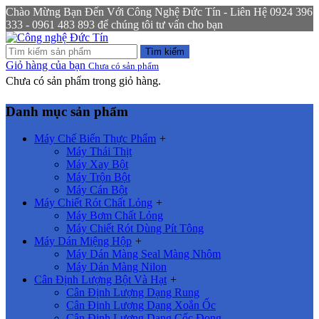
Chào Mừng Bạn Đến Với Công Nghệ Đức Tín - Liên Hệ 0924 396
333 - 0961 483 893 để chúng tôi tư vấn cho bạn
Tìm kiếm
Giỏ hàng của bạn
Chưa có sản phẩm
Chưa có sản phẩm trong giỏ hàng.
Danh mục sản phẩm
Máy Chế Biến Thực Phẩm
+
Máy Thái Thịt
Máy Xay Bột
Máy Trộn Bột
Máy Cán Bột
Máy Chiết Rót Chất Lỏng
+
Máy Bơm Chất Lỏng
Máy Chiết Rót Dùng Pít Tông
Máy Dán Miệng Hộp
+
Máy Dán Màng Seal Màng Nhôm
Máy Dán Màng Nilon
Cân Định Lượng Bột Và Hạt
+
Cân Định Lượng Dạng Rung
Cân Định Lượng Dạng Xoắn Ốc
Cân Định Lượng Dạng Cốc Đong