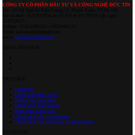
CÔNG TY CỔ PHẦN ĐẦU TƯ VÀ CÔNG NGHỆ ĐỨC TÍN
Đ/c : Số 94 Ngõ 64 Kim Giang, Q. Thanh Xuân, TP.Hà Nội
Mã số thuế : 0107935856
do Sở KH & ĐT TPHN cấp ngày
27/07/2017
Hotline : 02422396333 – 0924396333
Email: sale.ductin@gmail.com
www.
congngheductin.com
THEO DÕI SHOP
TRỢ GIÚP
Giới thiệu
Chính Sách Bảo Hành
Hướng dẫn mua hàng
Chính sách đổi trả hàng
Hình thức thanh toán
Chính sách vận chuyển hàng
Chính sách bảo mật thông tin khách hàng
FACEBOOK