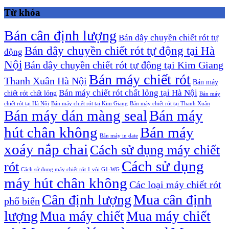
Từ khóa
Bán cân định lượng
Bán dây chuyền chiết rót tự
Bán dây chuyền chiết rót tự động tại Hà
động
Nội
Bán dây chuyền chiết rót tự động tại Kim Giang
Bán máy chiết rót
Thanh Xuân Hà Nội
Bán máy
Bán máy chiết rót chất lỏng tại Hà Nội
chiết rót chất lỏng
Bán máy
chiết rót tại Hà Nội
Bán máy chiết rót tại Kim Giang
Bán máy chiết rót tại Thanh Xuân
Bán máy dán màng seal
Bán máy
hút chân không
Bán máy
Bán máy in date
xoáy nắp chai
Cách sử dụng máy chiết
Cách sử dụng
rót
Cách sử dụng máy chiết rót 1 vòi G1-WG
máy hút chân không
Các loại máy chiết rót
Cân định lượng
Mua cân định
phổ biến
lượng
Mua máy chiết
Mua máy chiết