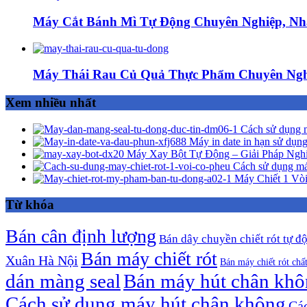
Máy Cắt Bánh Mì Tự Động Chuyên Nghiệp, Nh
Máy Thái Rau Củ Quả Thực Phẩm Chuyên Ngh
Xem nhiều nhất
Cách sử dụng m
Máy in date in hạn sử dụng
Máy Xay Bột Tự Động – Giải Pháp Ngh
Cách sử dụng má
Máy Chiết 1 Vòi
Từ khóa
Bán cân định lượng
Bán dây chuyền chiết rót tự đ
Bán máy chiết rót
Xuân Hà Nội
Bán máy chiết rót chấ
dán màng seal
Bán máy hút chân kh
Cách sử dụng máy hút chân không
Các