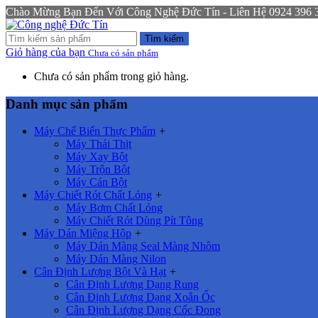
Chào Mừng Bạn Đến Với Công Nghệ Đức Tín - Liên Hệ 0924 396 333
Tìm kiếm
Giỏ hàng của bạn
Chưa có sản phẩm
Chưa có sản phẩm trong giỏ hàng.
Danh mục sản phẩm
Máy Chế Biến Thực Phẩm
+
Máy Thái Thịt
Máy Xay Bột
Máy Trộn Bột
Máy Cán Bột
Máy Chiết Rót Chất Lỏng
+
Máy Bơm Chất Lỏng
Máy Chiết Rót Dùng Pít Tông
Máy Dán Miệng Hộp
+
Máy Dán Màng Seal Màng Nhôm
Máy Dán Màng Nilon
Cân Định Lượng Bột Và Hạt
+
Cân Định Lượng Dạng Rung
Cân Định Lượng Dạng Xoắn Ốc
Cân Định Lượng Dạng Cốc Đong