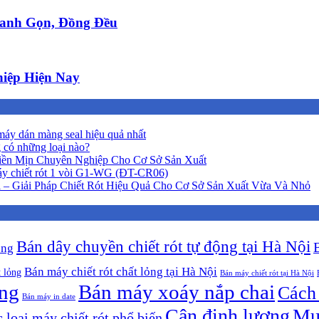
anh Gọn, Đồng Đều
iệp Hiện Nay
áy dán màng seal hiệu quả nhất
 có những loại nào?
iền Mịn Chuyên Nghiệp Cho Cơ Sở Sản Xuất
y chiết rót 1 vòi G1-WG (ĐT-CR06)
 – Giải Pháp Chiết Rót Hiệu Quả Cho Cơ Sở Sản Xuất Vừa Và Nhỏ
Bán dây chuyền chiết rót tự động tại Hà Nội
ộng
Bán máy chiết rót chất lỏng tại Hà Nội
t lỏng
Bán máy chiết rót tại Hà Nội
ông
Bán máy xoáy nắp chai
Cách 
Bán máy in date
Cân định lượng
Mu
 loại máy chiết rót phổ biến