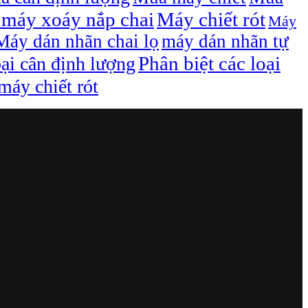
máy xoáy nắp chai
Máy chiết rót
Máy
Máy dán nhãn chai lọ
máy dán nhãn tự
Phân biệt các loại
oại cân định lượng
áy chiết rót