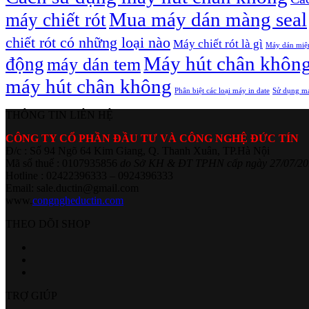
Mua máy dán màng seal
máy chiết rót
chiết rót có những loại nào
Máy chiết rót là gì
Máy dán miệ
Máy hút chân khôn
động
máy dán tem
máy hút chân không
Phân biệt các loại máy in date
Sử dụng má
THÔNG TIN LIÊN HỆ
CÔNG TY CỔ PHẦN ĐẦU TƯ VÀ CÔNG NGHỆ ĐỨC TÍN
Đ/c : Số 94 Ngõ 64 Kim Giang, Q. Thanh Xuân, TP.Hà Nội
Mã số thuế : 0107935856
do Sở KH & ĐT TPHN cấp ngày 27/07/20
Hotline : 02422396333 – 0924396333
Email: sale.ductin@gmail.com
www.
congngheductin.com
THEO DÕI SHOP
TRỢ GIÚP