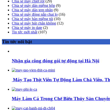
Chia sẻ máy chiết rót
(29)
Chia sẻ máy dán miệng hộp
(9)
Chia sẻ máy dán tem nhãn
(9)
Chia sẻ máy đóng nắp chai lọ
(16)
Chia sẻ máy hàn miệng túi
(10)
Chia sẻ máy hút chân không
(12)
Chia sẻ máy in date
(2)
Tin tức mới nhất
(107)
Tin tức nổi bật
Nhận gia công đóng gói tự động tại Hà Nội
Máy Tạo Thịt Viên Tự Động Làm Chả Viên, Thị
Máy Làm Cá Trong Chế Biến Thủy Sản Chuyên