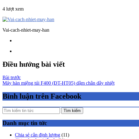
4 lượt xem
Vai-cach-nhiet-may-han
Điều hướng bài viết
Bài trước
Máy hàn miệng túi F400 (ĐT-HT05) dậm chân dây nhiệt
Bình luận trên Facebook
Tìm kiếm
Danh mục tin tức
Chia sẻ cân định lượng
(11)