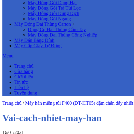
Máy Đóng Gói Dạng Hạt
Máy Đóng Gói Trà Túi Lọc
Máy Đóng Gói Dung Dịch
Máy Đóng Gói Ngang
Máy Đóng Đai Thùng Carton
+
Dụng Cụ Đai Thùng Cầm Tay
Máy Đóng Đai Thùng Công Nghiệp
Máy Dán Băng Dính
Máy Gấp Giấy Tự Động
Menu
Trang chủ
Cửa hàng
Giới thiệu
Tin tức
Liên hệ
Tuyển dụng
Trang chủ
/
Máy hàn miệng túi F400 (ĐT-HT05) dậm chân dây nhiệt
Vai-cach-nhiet-may-han
16/01/2021