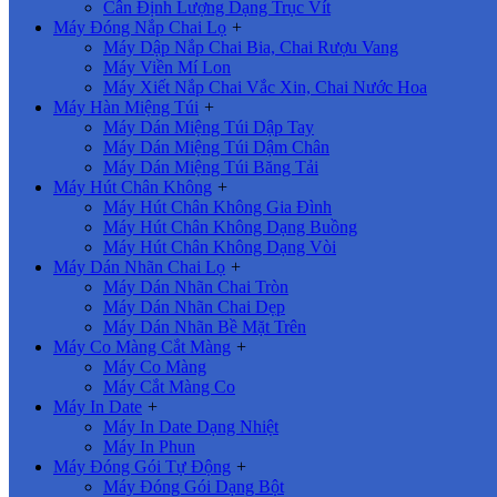
Cân Định Lượng Dạng Trục Vít
Máy Đóng Nắp Chai Lọ
+
Máy Dập Nắp Chai Bia, Chai Rượu Vang
Máy Viền Mí Lon
Máy Xiết Nắp Chai Vắc Xin, Chai Nước Hoa
Máy Hàn Miệng Túi
+
Máy Dán Miệng Túi Dập Tay
Máy Dán Miệng Túi Dậm Chân
Máy Dán Miệng Túi Băng Tải
Máy Hút Chân Không
+
Máy Hút Chân Không Gia Đình
Máy Hút Chân Không Dạng Buồng
Máy Hút Chân Không Dạng Vòi
Máy Dán Nhãn Chai Lọ
+
Máy Dán Nhãn Chai Tròn
Máy Dán Nhãn Chai Dẹp
Máy Dán Nhãn Bề Mặt Trên
Máy Co Màng Cắt Màng
+
Máy Co Màng
Máy Cắt Màng Co
Máy In Date
+
Máy In Date Dạng Nhiệt
Máy In Phun
Máy Đóng Gói Tự Động
+
Máy Đóng Gói Dạng Bột