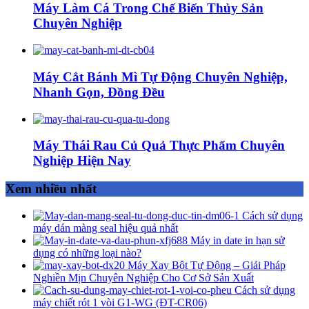
Máy Làm Cá Trong Chế Biến Thủy Sản
Chuyên Nghiệp
Máy Cắt Bánh Mì Tự Động Chuyên Nghiệp,
Nhanh Gọn, Đồng Đều
Máy Thái Rau Củ Quả Thực Phẩm Chuyên
Nghiệp Hiện Nay
Xem nhiều nhất
Cách sử dụng
máy dán màng seal hiệu quả nhất
Máy in date in hạn sử
dụng có những loại nào?
Máy Xay Bột Tự Động – Giải Pháp
Nghiền Mịn Chuyên Nghiệp Cho Cơ Sở Sản Xuất
Cách sử dụng
máy chiết rót 1 vòi G1-WG (ĐT-CR06)