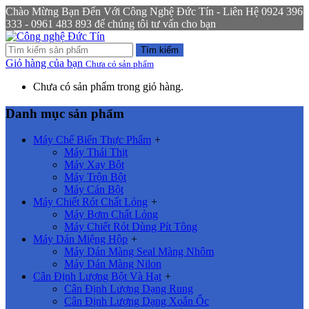
Chào Mừng Bạn Đến Với Công Nghệ Đức Tín - Liên Hệ 0924 396
333 - 0961 483 893 để chúng tôi tư vấn cho bạn
Tìm kiếm
Giỏ hàng của bạn
Chưa có sản phẩm
Chưa có sản phẩm trong giỏ hàng.
Danh mục sản phẩm
Máy Chế Biến Thực Phẩm
+
Máy Thái Thịt
Máy Xay Bột
Máy Trộn Bột
Máy Cán Bột
Máy Chiết Rót Chất Lỏng
+
Máy Bơm Chất Lỏng
Máy Chiết Rót Dùng Pít Tông
Máy Dán Miệng Hộp
+
Máy Dán Màng Seal Màng Nhôm
Máy Dán Màng Nilon
Cân Định Lượng Bột Và Hạt
+
Cân Định Lượng Dạng Rung
Cân Định Lượng Dạng Xoắn Ốc