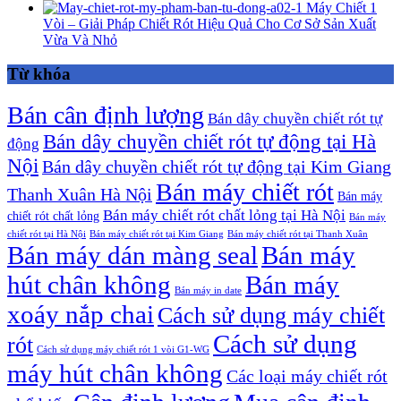
Máy Chiết 1
Vòi – Giải Pháp Chiết Rót Hiệu Quả Cho Cơ Sở Sản Xuất
Vừa Và Nhỏ
Từ khóa
Bán cân định lượng
Bán dây chuyền chiết rót tự
Bán dây chuyền chiết rót tự động tại Hà
động
Nội
Bán dây chuyền chiết rót tự động tại Kim Giang
Bán máy chiết rót
Thanh Xuân Hà Nội
Bán máy
Bán máy chiết rót chất lỏng tại Hà Nội
chiết rót chất lỏng
Bán máy
chiết rót tại Hà Nội
Bán máy chiết rót tại Kim Giang
Bán máy chiết rót tại Thanh Xuân
Bán máy dán màng seal
Bán máy
hút chân không
Bán máy
Bán máy in date
xoáy nắp chai
Cách sử dụng máy chiết
Cách sử dụng
rót
Cách sử dụng máy chiết rót 1 vòi G1-WG
máy hút chân không
Các loại máy chiết rót