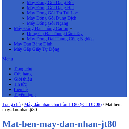
Máy Đóng Gói Dạng Bột
Máy Đóng Gói Dạng Hạt
Máy Đóng Gói Trà Túi Lọc
Máy Đóng Gói Dung Dịch
Máy Đóng Gói Ngang
Máy Đóng Đai Thùng Carton
+
Dụng Cụ Đai Thùng Cầm Tay
Máy Đóng Đai Thùng Công Nghiệp
Máy Dán Băng Dính
Máy Gấp Giấy Tự Động
Menu
Trang chủ
Cửa hàng
Giới thiệu
Tin tức
Liên hệ
Tuyển dụng
Trang chủ
/
Máy dán nhãn chai tròn LT80 (ĐT-DD08)
/
Mat-ben-
may-dan-nhan-jt80
Mat-ben-may-dan-nhan-jt80