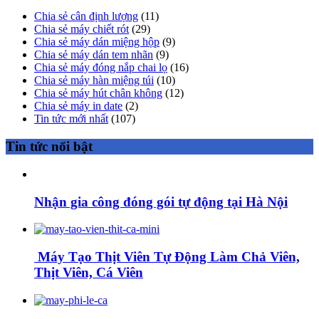
Chia sẻ cân định lượng
(11)
Chia sẻ máy chiết rót
(29)
Chia sẻ máy dán miệng hộp
(9)
Chia sẻ máy dán tem nhãn
(9)
Chia sẻ máy đóng nắp chai lọ
(16)
Chia sẻ máy hàn miệng túi
(10)
Chia sẻ máy hút chân không
(12)
Chia sẻ máy in date
(2)
Tin tức mới nhất
(107)
Tin tức nổi bật
Nhận gia công đóng gói tự động tại Hà Nội
Máy Tạo Thịt Viên Tự Động Làm Chả Viên,
Thịt Viên, Cá Viên