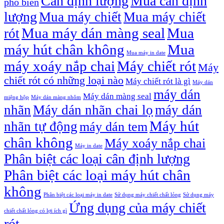
Cân định lượng
Mua cân định
phổ biến
lượng
Mua máy chiết
Mua máy chiết
Mua máy dán màng seal
Mua
rót
máy hút chân không
Mua
Mua máy in date
máy xoáy nắp chai
Máy chiết rót
Máy
chiết rót có những loại nào
Máy chiết rót là gì
Máy dán
máy dán
Máy dán màng seal
miệng hộp
Máy dán màng nhôm
nhãn
Máy dán nhãn chai lọ
máy dán
Máy hút
nhãn tự động
máy dán tem
chân không
Máy xoáy nắp chai
Máy in date
Phân biệt các loại cân định lượng
Phân biệt các loại máy hút chân
không
Phân biệt các loại máy in date
Sử dụng máy chiết chất lỏng
Sử dụng máy
Ứng dụng của máy chiết
chiết chất lỏng có lợi ích gì
rót