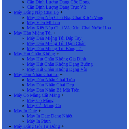
Cân Định Lượng Dạng Cốc Đong
Cân Định Lượng Dạng Trục Vít
Máy Đóng Nắp Chai Lọ
+
Máy Dập Nắp Chai Bia, Chai Rượu Vang
Máy Viền Mí Lon
Máy Xiết Nắp Chai Vắc Xin, Chai Nước Hoa
Máy Hàn Miệng Túi
+
Máy Dán Miệng Túi Dập Tay
Máy Dán Miệng Túi Dậm Chân
Máy Dán Miệng Túi Băng Tải
Máy Hút Chân Không
+
Máy Hút Chân Không Gia Đình
Máy Hút Chân Không Dạng Buồng
Máy Hút Chân Không Dạng Vòi
Máy Dán Nhãn Chai Lọ
+
Máy Dán Nhãn Chai Tròn
Máy Dán Nhãn Chai Dẹp
Máy Dán Nhãn Bề Mặt Trên
Máy Co Màng Cắt Màng
+
Máy Co Màng
Máy Cắt Màng Co
Máy In Date
+
Máy In Date Dạng Nhiệt
Máy In Phun
Máy Đóng Gói Tự Động
+