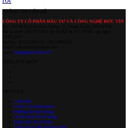
THÔNG TIN LIÊN HỆ
CÔNG TY CỔ PHẦN ĐẦU TƯ VÀ CÔNG NGHỆ ĐỨC TÍN
Đ/c : Số 94 Ngõ 64 Kim Giang, Q. Thanh Xuân, TP.Hà Nội
Mã số thuế : 0107935856
do Sở KH & ĐT TPHN cấp ngày
27/07/2017
Hotline : 02422396333 – 0924396333
Email: sale.ductin@gmail.com
www.
congngheductin.com
THEO DÕI SHOP
TRỢ GIÚP
Giới thiệu
Chính Sách Bảo Hành
Hướng dẫn mua hàng
Chính sách đổi trả hàng
Hình thức thanh toán
Chính sách vận chuyển hàng