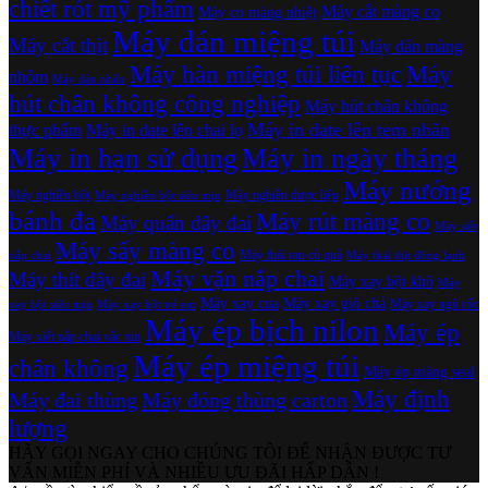
chiết rót mỹ phẩm
Máy cắt màng co
Máy co màng nhiệt
Máy dán miệng túi
Máy cắt thịt
Máy dán màng
Máy hàn miệng túi liên tục
Máy
nhôm
Máy dán nhãn
hút chân không công nghiệp
Máy hút chân không
Máy in date lên tem nhãn
thực phẩm
Máy in date lên chai lọ
Máy in hạn sử dụng
Máy in ngày tháng
Máy nướng
Máy nghiền bột
Máy nghiền dược liệu
Máy nghiền bột siêu mịn
bánh đa
Máy rút màng co
Máy quấn dây đai
Máy siết
Máy sấy màng co
Máy thái rau củ quả
nắp chai
Máy thái thịt đông lạnh
Máy vặn nắp chai
Máy thít dây đai
Máy xay bột khô
Máy
Máy xay cua
Máy xay giò chả
Máy xay ngũ cốc
xay bột siêu mịn
Máy xay bột trẻ em
Máy ép bịch nilon
Máy ép
Máy xiết nắp chai vắc xin
Máy ép miệng túi
chân không
Máy ép màng seal
Máy định
Máy đai thùng
Máy đóng thùng carton
lượng
HÃY GỌI NGAY CHO CHÚNG TÔI ĐỂ NHẬN ĐƯỢC TƯ
VẤN MIỄN PHÍ VÀ NHIỀU ƯU ĐÃI HẤP DẪN !