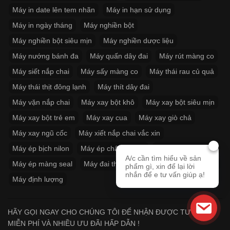
Máy in date lên tem nhãn
Máy in hạn sử dụng
Máy in ngày tháng
Máy nghiền bột
Máy nghiền bột siêu mịn
Máy nghiền dược liệu
Máy nướng bánh đa
Máy quấn dây đai
Máy rút màng co
Máy siết nắp chai
Máy sấy màng co
Máy thái rau củ quả
Máy thái thịt đông lạnh
Máy thít dây đai
Máy vặn nắp chai
Máy xay bột khô
Máy xay bột siêu mịn
Máy xay bột trẻ em
Máy xay cua
Máy xay giò chả
Máy xay ngũ cốc
Máy xiết nắp chai vắc xin
Máy ép bịch nilon
Máy ép chân không
Máy ép miệng túi
A/c cần tìm hiểu về sản
Máy ép màng seal
Máy đai thùng
Máy đóng thùng carton
phẩm gì, xin để lại lời
nhắn để e tư vấn giúp ạ!
Máy định lượng
HÃY GỌI NGAY CHO CHÚNG TÔI ĐỂ NHẬN ĐƯỢC TƯ VẤN
MIỄN PHÍ VÀ NHIỀU ƯU ĐÃI HẤP DẪN !