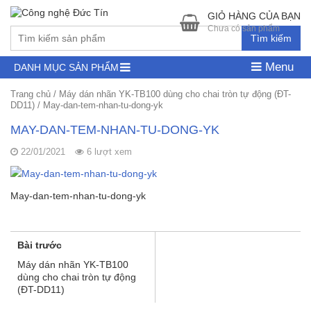
GIỎ HÀNG CỦA BẠN
Chưa có sản phẩm
Tìm kiếm
Menu
DANH MỤC SẢN PHẨM
Trang chủ
/
Máy dán nhãn YK-TB100 dùng cho chai tròn tự động (ĐT-
DD11)
/
May-dan-tem-nhan-tu-dong-yk
MAY-DAN-TEM-NHAN-TU-DONG-YK
22/01/2021
6 lượt xem
May-dan-tem-nhan-tu-dong-yk
Bài trước
Máy dán nhãn YK-TB100
dùng cho chai tròn tự động
(ĐT-DD11)