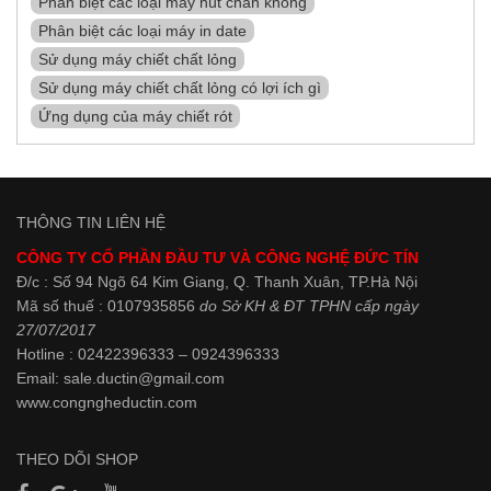
Phân biệt các loại máy hút chân không
Phân biệt các loại máy in date
Sử dụng máy chiết chất lỏng
Sử dụng máy chiết chất lỏng có lợi ích gì
Ứng dụng của máy chiết rót
THÔNG TIN LIÊN HỆ
CÔNG TY CỔ PHẦN ĐẦU TƯ VÀ CÔNG NGHỆ ĐỨC TÍN
Đ/c : Số 94 Ngõ 64 Kim Giang, Q. Thanh Xuân, TP.Hà Nội
Mã số thuế : 0107935856
do Sở KH & ĐT TPHN cấp ngày
27/07/2017
Hotline : 02422396333 – 0924396333
Email: sale.ductin@gmail.com
www.
congngheductin.com
THEO DÕI SHOP