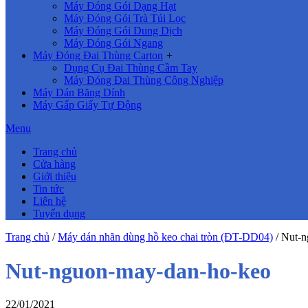
Máy Đóng Gói Dạng Hạt
Máy Đóng Gói Trà Túi Lọc
Máy Đóng Gói Dung Dịch
Máy Đóng Gói Ngang
Máy Đóng Đai Thùng Carton
+
Dụng Cụ Đai Thùng Cầm Tay
Máy Đóng Đai Thùng Công Nghiệp
Máy Dán Băng Dính
Máy Gấp Giấy Tự Động
Menu
Trang chủ
Cửa hàng
Giới thiệu
Tin tức
Liên hệ
Tuyển dụng
Trang chủ
/
Máy dán nhãn dùng hồ keo chai tròn (ĐT-DD04)
/
Nut-n
Nut-nguon-may-dan-ho-keo
22/01/2021