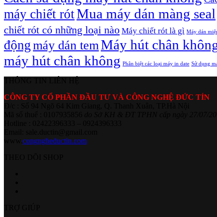
Mua máy dán màng seal
máy chiết rót
chiết rót có những loại nào
Máy chiết rót là gì
Máy dán miệ
Máy hút chân khôn
động
máy dán tem
máy hút chân không
Phân biệt các loại máy in date
Sử dụng má
THÔNG TIN LIÊN HỆ
CÔNG TY CỔ PHẦN ĐẦU TƯ VÀ CÔNG NGHỆ ĐỨC TÍN
Đ/c : Số 94 Ngõ 64 Kim Giang, Q. Thanh Xuân, TP.Hà Nội
Mã số thuế : 0107935856
do Sở KH & ĐT TPHN cấp ngày 27/07/20
Hotline : 02422396333 – 0924396333
Email: sale.ductin@gmail.com
www.
congngheductin.com
THEO DÕI SHOP
TRỢ GIÚP