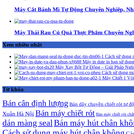
Máy Cắt Bánh Mì Tự Động Chuyên Nghiệp, Nh
Máy Thái Rau Củ Quả Thực Phẩm Chuyên Ngh
Xem nhiều nhất
Cách sử dụng m
Máy in date in hạn sử dụng
Máy Xay Bột Tự Động – Giải Pháp Ngh
Cách sử dụng má
Máy Chiết 1 Vòi
Từ khóa
Bán cân định lượng
Bán dây chuyền chiết rót tự đ
Bán máy chiết rót
Xuân Hà Nội
Bán máy chiết rót chấ
dán màng seal
Bán máy hút chân kh
Cách sử dụng máy hút chân không
Các