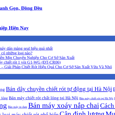
anh Gọn, Đồng Đều
iệp Hiện Nay
áy dán màng seal hiệu quả nhất
 có những loại nào?
iền Mịn Chuyên Nghiệp Cho Cơ Sở Sản Xuất
y chiết rót 1 vòi G1-WG (ĐT-CR06)
 – Giải Pháp Chiết Rót Hiệu Quả Cho Cơ Sở Sản Xuất Vừa Và Nhỏ
Bán dây chuyền chiết rót tự động tại Hà Nội
ộng
Bán máy chiết rót chất lỏng tại Hà Nội
t lỏng
Bán máy chiết rót tại Hà Nội
ông
Bán máy xoáy nắp chai
Cách 
Bán máy in date
Cân định lượng
Mu
 loại máy chiết rót phổ biến