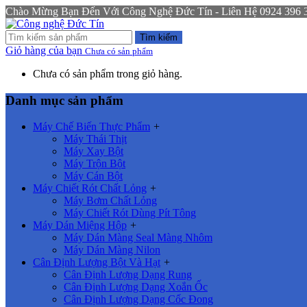
Chào Mừng Bạn Đến Với Công Nghệ Đức Tín - Liên Hệ 0924 396 333
Tìm kiếm
Giỏ hàng của bạn
Chưa có sản phẩm
Chưa có sản phẩm trong giỏ hàng.
Danh mục sản phẩm
Máy Chế Biến Thực Phẩm
+
Máy Thái Thịt
Máy Xay Bột
Máy Trộn Bột
Máy Cán Bột
Máy Chiết Rót Chất Lỏng
+
Máy Bơm Chất Lỏng
Máy Chiết Rót Dùng Pít Tông
Máy Dán Miệng Hộp
+
Máy Dán Màng Seal Màng Nhôm
Máy Dán Màng Nilon
Cân Định Lượng Bột Và Hạt
+
Cân Định Lượng Dạng Rung
Cân Định Lượng Dạng Xoắn Ốc
Cân Định Lượng Dạng Cốc Đong