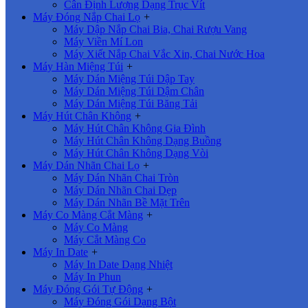
Cân Định Lượng Dạng Trục Vít
Máy Đóng Nắp Chai Lọ
+
Máy Dập Nắp Chai Bia, Chai Rượu Vang
Máy Viền Mí Lon
Máy Xiết Nắp Chai Vắc Xin, Chai Nước Hoa
Máy Hàn Miệng Túi
+
Máy Dán Miệng Túi Dập Tay
Máy Dán Miệng Túi Dậm Chân
Máy Dán Miệng Túi Băng Tải
Máy Hút Chân Không
+
Máy Hút Chân Không Gia Đình
Máy Hút Chân Không Dạng Buồng
Máy Hút Chân Không Dạng Vòi
Máy Dán Nhãn Chai Lọ
+
Máy Dán Nhãn Chai Tròn
Máy Dán Nhãn Chai Dẹp
Máy Dán Nhãn Bề Mặt Trên
Máy Co Màng Cắt Màng
+
Máy Co Màng
Máy Cắt Màng Co
Máy In Date
+
Máy In Date Dạng Nhiệt
Máy In Phun
Máy Đóng Gói Tự Động
+
Máy Đóng Gói Dạng Bột