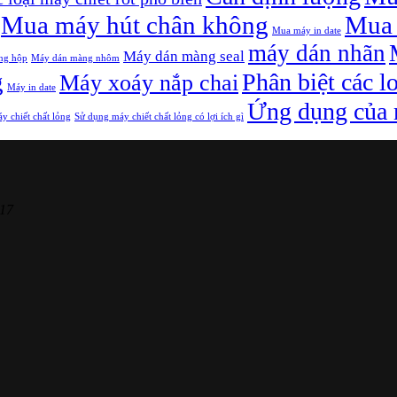
Mua máy hút chân không
Mua 
Mua máy in date
máy dán nhãn
Máy dán màng seal
ng hộp
Máy dán màng nhôm
g
Phân biệt các l
Máy xoáy nắp chai
Máy in date
Ứng dụng của m
y chiết chất lỏng
Sử dụng máy chiết chất lỏng có lợi ích gì
17