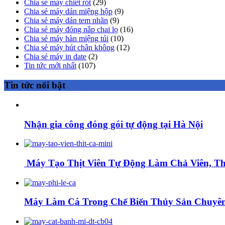
Chia sẻ máy chiết rót
(29)
Chia sẻ máy dán miệng hộp
(9)
Chia sẻ máy dán tem nhãn
(9)
Chia sẻ máy đóng nắp chai lọ
(16)
Chia sẻ máy hàn miệng túi
(10)
Chia sẻ máy hút chân không
(12)
Chia sẻ máy in date
(2)
Tin tức mới nhất
(107)
Tin tức nổi bật
Nhận gia công đóng gói tự động tại Hà Nội
Máy Tạo Thịt Viên Tự Động Làm Chả Viên, Thị
Máy Làm Cá Trong Chế Biến Thủy Sản Chuyên