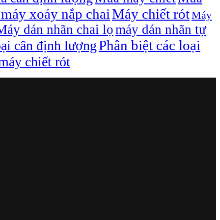
máy xoáy nắp chai
Máy chiết rót
Máy
Máy dán nhãn chai lọ
máy dán nhãn tự
Phân biệt các loại
oại cân định lượng
áy chiết rót