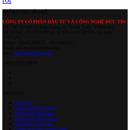
THÔNG TIN LIÊN HỆ
CÔNG TY CỔ PHẦN ĐẦU TƯ VÀ CÔNG NGHỆ ĐỨC TÍN
Đ/c : Số 94 Ngõ 64 Kim Giang, Q. Thanh Xuân, TP.Hà Nội
Mã số thuế : 0107935856
do Sở KH & ĐT TPHN cấp ngày
27/07/2017
Hotline : 02422396333 – 0924396333
Email: sale.ductin@gmail.com
www.
congngheductin.com
THEO DÕI SHOP
TRỢ GIÚP
Giới thiệu
Chính Sách Bảo Hành
Hướng dẫn mua hàng
Chính sách đổi trả hàng
Hình thức thanh toán
Chính sách vận chuyển hàng