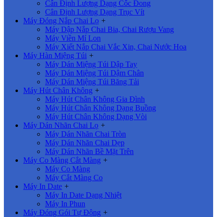
Cân Định Lượng Dạng Cốc Đong
Cân Định Lượng Dạng Trục Vít
Máy Đóng Nắp Chai Lọ
+
Máy Dập Nắp Chai Bia, Chai Rượu Vang
Máy Viền Mí Lon
Máy Xiết Nắp Chai Vắc Xin, Chai Nước Hoa
Máy Hàn Miệng Túi
+
Máy Dán Miệng Túi Dập Tay
Máy Dán Miệng Túi Dậm Chân
Máy Dán Miệng Túi Băng Tải
Máy Hút Chân Không
+
Máy Hút Chân Không Gia Đình
Máy Hút Chân Không Dạng Buồng
Máy Hút Chân Không Dạng Vòi
Máy Dán Nhãn Chai Lọ
+
Máy Dán Nhãn Chai Tròn
Máy Dán Nhãn Chai Dẹp
Máy Dán Nhãn Bề Mặt Trên
Máy Co Màng Cắt Màng
+
Máy Co Màng
Máy Cắt Màng Co
Máy In Date
+
Máy In Date Dạng Nhiệt
Máy In Phun
Máy Đóng Gói Tự Động
+