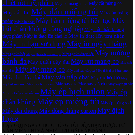
chiết rót mỹ phẩm
Máy cắt màng co
Máy co màng nhiệt
Máy dán miệng túi
Máy cắt thịt
Máy dán màng
Máy hàn miệng túi liên tục
Máy
nhôm
Máy dán nhãn
hút chân không công nghiệp
Máy hút chân không
Máy in date lên tem nhãn
thực phẩm
Máy in date lên chai lọ
Máy in hạn sử dụng
Máy in ngày tháng
Máy nướng
Máy nghiền bột
Máy nghiền dược liệu
Máy nghiền bột siêu mịn
bánh đa
Máy rút màng co
Máy quấn dây đai
Máy siết
Máy sấy màng co
Máy thái rau củ quả
nắp chai
Máy thái thịt đông lạnh
Máy vặn nắp chai
Máy thít dây đai
Máy xay bột khô
Máy
Máy xay cua
Máy xay giò chả
Máy xay ngũ cốc
xay bột siêu mịn
Máy xay bột trẻ em
Máy ép bịch nilon
Máy ép
Máy xiết nắp chai vắc xin
Máy ép miệng túi
chân không
Máy ép màng seal
Máy định
Máy đai thùng
Máy đóng thùng carton
lượng
HÃY GỌI NGAY CHO CHÚNG TÔI ĐỂ NHẬN ĐƯỢC TƯ
VẤN MIỄN PHÍ VÀ NHIỀU ƯU ĐÃI HẤP DẪN !