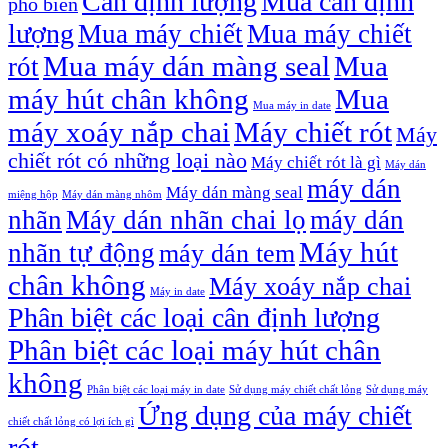
Cân định lượng
Mua cân định
phổ biến
lượng
Mua máy chiết
Mua máy chiết
Mua máy dán màng seal
Mua
rót
máy hút chân không
Mua
Mua máy in date
máy xoáy nắp chai
Máy chiết rót
Máy
chiết rót có những loại nào
Máy chiết rót là gì
Máy dán
máy dán
Máy dán màng seal
miệng hộp
Máy dán màng nhôm
nhãn
Máy dán nhãn chai lọ
máy dán
Máy hút
nhãn tự động
máy dán tem
chân không
Máy xoáy nắp chai
Máy in date
Phân biệt các loại cân định lượng
Phân biệt các loại máy hút chân
không
Phân biệt các loại máy in date
Sử dụng máy chiết chất lỏng
Sử dụng máy
Ứng dụng của máy chiết
chiết chất lỏng có lợi ích gì
rót