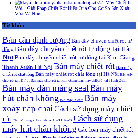
Máy Chiết 1
Vòi – Giải Pháp Chiết Rót Hiệu Quả Cho Cơ Sở Sản Xuất
Vừa Và Nhỏ
Từ khóa
Bán cân định lượng
Bán dây chuyền chiết rót tự
Bán dây chuyền chiết rót tự động tại Hà
động
Nội
Bán dây chuyền chiết rót tự động tại Kim Giang
Bán máy chiết rót
Thanh Xuân Hà Nội
Bán máy
Bán máy chiết rót chất lỏng tại Hà Nội
chiết rót chất lỏng
Bán máy
chiết rót tại Hà Nội
Bán máy chiết rót tại Kim Giang
Bán máy chiết rót tại Thanh Xuân
Bán máy dán màng seal
Bán máy
hút chân không
Bán máy
Bán máy in date
xoáy nắp chai
Cách sử dụng máy chiết
Cách sử dụng
rót
Cách sử dụng máy chiết rót 1 vòi G1-WG
máy hút chân không
Các loại máy chiết rót