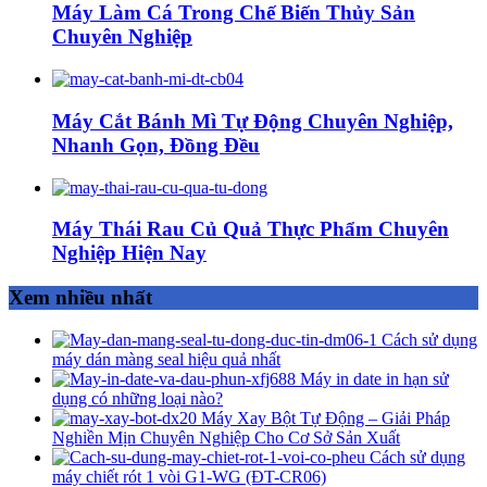
Máy Làm Cá Trong Chế Biến Thủy Sản
Chuyên Nghiệp
Máy Cắt Bánh Mì Tự Động Chuyên Nghiệp,
Nhanh Gọn, Đồng Đều
Máy Thái Rau Củ Quả Thực Phẩm Chuyên
Nghiệp Hiện Nay
Xem nhiều nhất
Cách sử dụng
máy dán màng seal hiệu quả nhất
Máy in date in hạn sử
dụng có những loại nào?
Máy Xay Bột Tự Động – Giải Pháp
Nghiền Mịn Chuyên Nghiệp Cho Cơ Sở Sản Xuất
Cách sử dụng
máy chiết rót 1 vòi G1-WG (ĐT-CR06)