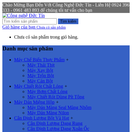
Chào Mừng Bạn Đến Với Công Nghệ Đức Tín - Liên Hệ 0924 396
333 - 0961 483 893 để chúng tôi tư vấn cho bạn
Tìm kiếm
Giỏ hàng của bạn
Chưa có sản phẩm
Chưa có sản phẩm trong giỏ hàng.
Danh mục sản phẩm
Máy Chế Biến Thực Phẩm
+
Máy Thái Thịt
Máy Xay Bột
Máy Trộn Bột
Máy Cán Bột
Máy Chiết Rót Chất Lỏng
+
Máy Bơm Chất Lỏng
Máy Chiết Rót Dùng Pít Tông
Máy Dán Miệng Hộp
+
Máy Dán Màng Seal Màng Nhôm
Máy Dán Màng Nilon
Cân Định Lượng Bột Và Hạt
+
Cân Định Lượng Dạng Rung
Cân Định Lượng Dạng Xoắn Ốc