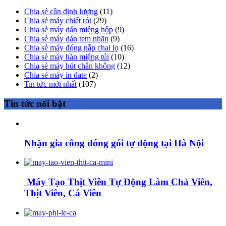
Chia sẻ cân định lượng
(11)
Chia sẻ máy chiết rót
(29)
Chia sẻ máy dán miệng hộp
(9)
Chia sẻ máy dán tem nhãn
(9)
Chia sẻ máy đóng nắp chai lọ
(16)
Chia sẻ máy hàn miệng túi
(10)
Chia sẻ máy hút chân không
(12)
Chia sẻ máy in date
(2)
Tin tức mới nhất
(107)
Tin tức nổi bật
Nhận gia công đóng gói tự động tại Hà Nội
Máy Tạo Thịt Viên Tự Động Làm Chả Viên,
Thịt Viên, Cá Viên