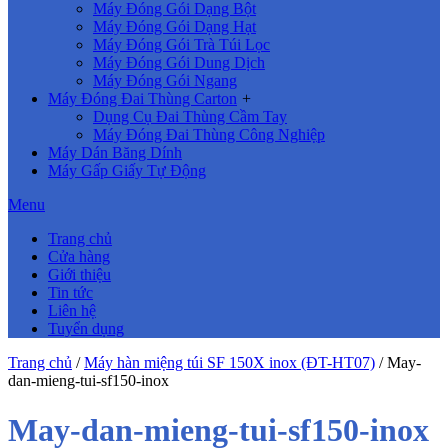
Máy Đóng Gói Dạng Bột
Máy Đóng Gói Dạng Hạt
Máy Đóng Gói Trà Túi Lọc
Máy Đóng Gói Dung Dịch
Máy Đóng Gói Ngang
Máy Đóng Đai Thùng Carton
+
Dụng Cụ Đai Thùng Cầm Tay
Máy Đóng Đai Thùng Công Nghiệp
Máy Dán Băng Dính
Máy Gấp Giấy Tự Động
Menu
Trang chủ
Cửa hàng
Giới thiệu
Tin tức
Liên hệ
Tuyển dụng
Trang chủ
/
Máy hàn miệng túi SF 150X inox (ĐT-HT07)
/
May-
dan-mieng-tui-sf150-inox
May-dan-mieng-tui-sf150-inox