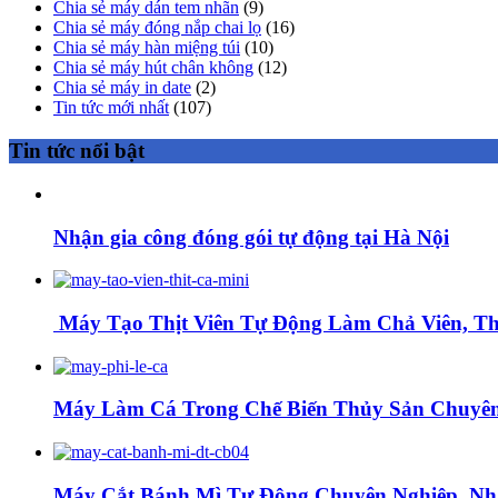
Chia sẻ máy dán tem nhãn
(9)
Chia sẻ máy đóng nắp chai lọ
(16)
Chia sẻ máy hàn miệng túi
(10)
Chia sẻ máy hút chân không
(12)
Chia sẻ máy in date
(2)
Tin tức mới nhất
(107)
Tin tức nổi bật
Nhận gia công đóng gói tự động tại Hà Nội
Máy Tạo Thịt Viên Tự Động Làm Chả Viên, Thị
Máy Làm Cá Trong Chế Biến Thủy Sản Chuyên
Máy Cắt Bánh Mì Tự Động Chuyên Nghiệp, Nh