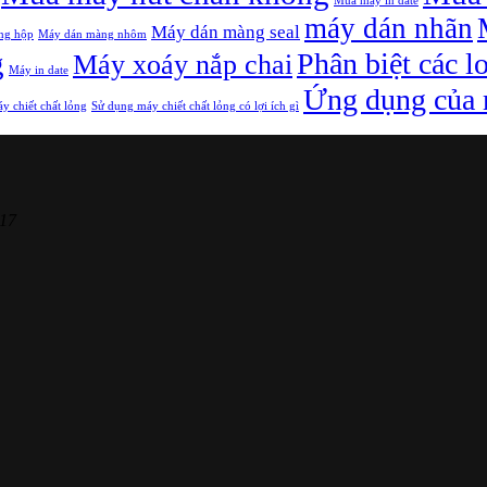
Mua máy in date
máy dán nhãn
Máy dán màng seal
ng hộp
Máy dán màng nhôm
g
Phân biệt các l
Máy xoáy nắp chai
Máy in date
Ứng dụng của m
y chiết chất lỏng
Sử dụng máy chiết chất lỏng có lợi ích gì
17