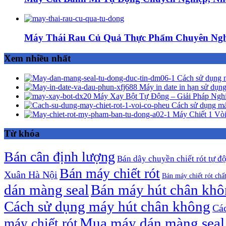
Máy Thái Rau Củ Quả Thực Phẩm Chuyên Ngh
Xem nhiều nhất
Cách sử dụng m
Máy in date in hạn sử dụng
Máy Xay Bột Tự Động – Giải Pháp Ngh
Cách sử dụng má
Máy Chiết 1 Vòi
Từ khóa
Bán cân định lượng
Bán dây chuyền chiết rót tự đ
Bán máy chiết rót
Xuân Hà Nội
Bán máy chiết rót chấ
dán màng seal
Bán máy hút chân kh
Cách sử dụng máy hút chân không
Các
Mua máy dán màng seal
máy chiết rót