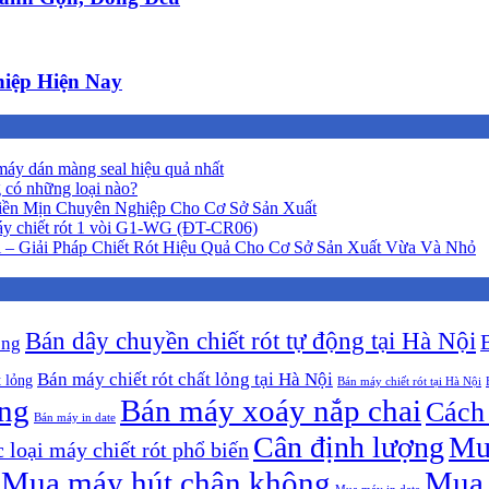
iệp Hiện Nay
áy dán màng seal hiệu quả nhất
 có những loại nào?
iền Mịn Chuyên Nghiệp Cho Cơ Sở Sản Xuất
y chiết rót 1 vòi G1-WG (ĐT-CR06)
 – Giải Pháp Chiết Rót Hiệu Quả Cho Cơ Sở Sản Xuất Vừa Và Nhỏ
Bán dây chuyền chiết rót tự động tại Hà Nội
ộng
Bán máy chiết rót chất lỏng tại Hà Nội
t lỏng
Bán máy chiết rót tại Hà Nội
ông
Bán máy xoáy nắp chai
Cách 
Bán máy in date
Cân định lượng
Mu
 loại máy chiết rót phổ biến
Mua máy hút chân không
Mua 