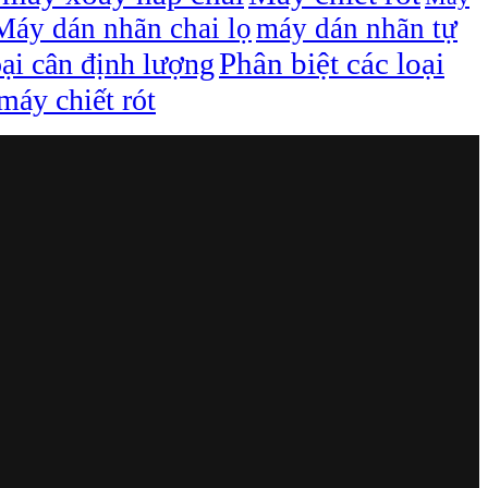
Máy dán nhãn chai lọ
máy dán nhãn tự
Phân biệt các loại
oại cân định lượng
áy chiết rót