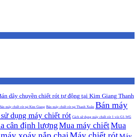
Bán dây chuyền chiết rót tự động tại Kim Giang Thanh
Bán máy
Bán máy chiết rót tại Kim Giang
Bán máy chiết rót tại Thanh Xuân
sử dụng máy chiết rót
Cách sử dụng máy chiết rót 1 vòi G1-WG
a cân định lượng
Mua máy chiết
Mua
máy xoáy nắp chai
Máy chiết rót
Máy