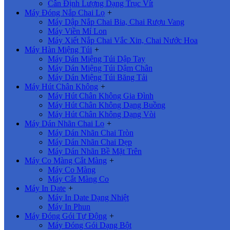
Cân Định Lượng Dạng Trục Vít
Máy Đóng Nắp Chai Lọ
+
Máy Dập Nắp Chai Bia, Chai Rượu Vang
Máy Viền Mí Lon
Máy Xiết Nắp Chai Vắc Xin, Chai Nước Hoa
Máy Hàn Miệng Túi
+
Máy Dán Miệng Túi Dập Tay
Máy Dán Miệng Túi Dậm Chân
Máy Dán Miệng Túi Băng Tải
Máy Hút Chân Không
+
Máy Hút Chân Không Gia Đình
Máy Hút Chân Không Dạng Buồng
Máy Hút Chân Không Dạng Vòi
Máy Dán Nhãn Chai Lọ
+
Máy Dán Nhãn Chai Tròn
Máy Dán Nhãn Chai Dẹp
Máy Dán Nhãn Bề Mặt Trên
Máy Co Màng Cắt Màng
+
Máy Co Màng
Máy Cắt Màng Co
Máy In Date
+
Máy In Date Dạng Nhiệt
Máy In Phun
Máy Đóng Gói Tự Động
+
Máy Đóng Gói Dạng Bột