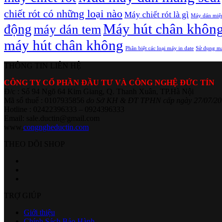
chiết rót có những loại nào
Máy chiết rót là gì
Máy dán miệ
Máy hút chân khôn
động
máy dán tem
máy hút chân không
Phân biệt các loại máy in date
Sử dụng má
THÔNG TIN LIÊN HỆ
CÔNG TY CỔ PHẦN ĐẦU TƯ VÀ CÔNG NGHỆ ĐỨC TÍN
Đ/c : Số 94 Ngõ 64 Kim Giang, Q. Thanh Xuân, TP.Hà Nội
Mã số thuế : 0107935856
do Sở KH & ĐT TPHN cấp ngày 27/07/20
Hotline : 02422396333 – 0924396333
Email: sale.ductin@gmail.com
www.
congngheductin.com
THEO DÕI SHOP
TRỢ GIÚP
Giới thiệu
Chính Sách Bảo Hành