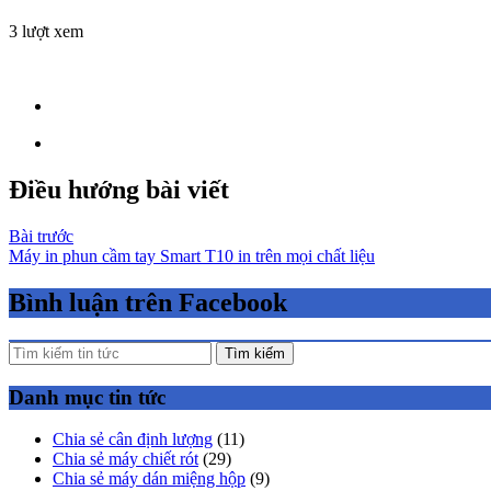
3 lượt xem
Điều hướng bài viết
Bài trước
Máy in phun cầm tay Smart T10 in trên mọi chất liệu
Bình luận trên Facebook
Tìm kiếm
Danh mục tin tức
Chia sẻ cân định lượng
(11)
Chia sẻ máy chiết rót
(29)
Chia sẻ máy dán miệng hộp
(9)