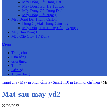
Máy Đóng Gói Dạng Hạt
Máy Đóng Gói Trà Túi Lọc
Máy Đóng Gói Dung Dịch
Máy Đóng Gói Ngang
Máy Đóng Đai Thùng Carton
+
Dụng Cụ Đai Thùng Cầm Tay
Máy Đóng Đai Thùng Công Nghiệp
Máy Dán Băng Dính
Máy Gấp Giấy Tự Động
Menu
Trang chủ
Cửa hàng
Giới thiệu
Tin tức
Liên hệ
Tuyển dụng
Trang chủ
/
Máy in phun cầm tay Smart T10 in trên mọi chất liệu
/
Ma
Mat-sau-may-yd2
22/03/2022