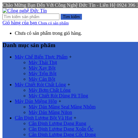
Chào Mừng Bạn Đến Với Công Nghệ Đức Tín - Liên Hệ 0924 396 333
Tìm kiếm
Giỏ hàng của bạn
Chưa có sản phẩm
Chưa có sản phẩm trong giỏ hàng.
Danh mục sản phẩm
Máy Chế Biến Thực Phẩm
+
Máy Thái Thịt
Máy Xay Bột
Máy Trộn Bột
Máy Cán Bột
Máy Chiết Rót Chất Lỏng
+
Máy Bơm Chất Lỏng
Máy Chiết Rót Dùng Pít Tông
Máy Dán Miệng Hộp
+
Máy Dán Màng Seal Màng Nhôm
Máy Dán Màng Nilon
Cân Định Lượng Bột Và Hạt
+
Cân Định Lượng Dạng Rung
Cân Định Lượng Dạng Xoắn Ốc
Cân Định Lượng Dạng Cốc Đong