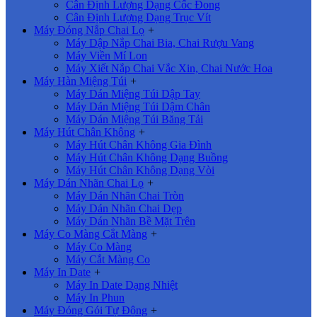
Cân Định Lượng Dạng Cốc Đong
Cân Định Lượng Dạng Trục Vít
Máy Đóng Nắp Chai Lọ
+
Máy Dập Nắp Chai Bia, Chai Rượu Vang
Máy Viền Mí Lon
Máy Xiết Nắp Chai Vắc Xin, Chai Nước Hoa
Máy Hàn Miệng Túi
+
Máy Dán Miệng Túi Dập Tay
Máy Dán Miệng Túi Dậm Chân
Máy Dán Miệng Túi Băng Tải
Máy Hút Chân Không
+
Máy Hút Chân Không Gia Đình
Máy Hút Chân Không Dạng Buồng
Máy Hút Chân Không Dạng Vòi
Máy Dán Nhãn Chai Lọ
+
Máy Dán Nhãn Chai Tròn
Máy Dán Nhãn Chai Dẹp
Máy Dán Nhãn Bề Mặt Trên
Máy Co Màng Cắt Màng
+
Máy Co Màng
Máy Cắt Màng Co
Máy In Date
+
Máy In Date Dạng Nhiệt
Máy In Phun
Máy Đóng Gói Tự Động
+