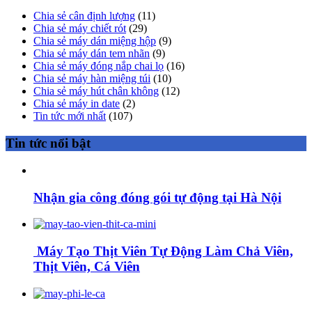
Chia sẻ cân định lượng
(11)
Chia sẻ máy chiết rót
(29)
Chia sẻ máy dán miệng hộp
(9)
Chia sẻ máy dán tem nhãn
(9)
Chia sẻ máy đóng nắp chai lọ
(16)
Chia sẻ máy hàn miệng túi
(10)
Chia sẻ máy hút chân không
(12)
Chia sẻ máy in date
(2)
Tin tức mới nhất
(107)
Tin tức nổi bật
Nhận gia công đóng gói tự động tại Hà Nội
Máy Tạo Thịt Viên Tự Động Làm Chả Viên,
Thịt Viên, Cá Viên