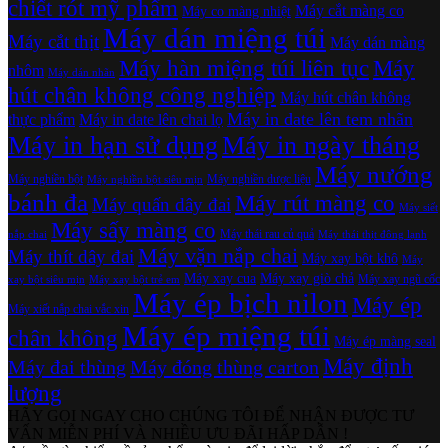
chiết rót mỹ phẩm
Máy cắt màng co
Máy co màng nhiệt
Máy dán miệng túi
Máy cắt thịt
Máy dán màng
Máy hàn miệng túi liên tục
Máy
nhôm
Máy dán nhãn
hút chân không công nghiệp
Máy hút chân không
Máy in date lên tem nhãn
thực phẩm
Máy in date lên chai lọ
Máy in hạn sử dụng
Máy in ngày tháng
Máy nướng
Máy nghiền bột
Máy nghiền dược liệu
Máy nghiền bột siêu mịn
bánh đa
Máy rút màng co
Máy quấn dây đai
Máy siết
Máy sấy màng co
Máy thái rau củ quả
nắp chai
Máy thái thịt đông lạnh
Máy vặn nắp chai
Máy thít dây đai
Máy xay bột khô
Máy
Máy xay cua
Máy xay giò chả
Máy xay ngũ cốc
xay bột siêu mịn
Máy xay bột trẻ em
Máy ép bịch nilon
Máy ép
Máy xiết nắp chai vắc xin
Máy ép miệng túi
chân không
Máy ép màng seal
Máy định
Máy đai thùng
Máy đóng thùng carton
lượng
HÃY GỌI NGAY CHO CHÚNG TÔI ĐỂ NHẬN ĐƯỢC TƯ
VẤN MIỄN PHÍ VÀ NHIỀU ƯU ĐÃI HẤP DẪN !