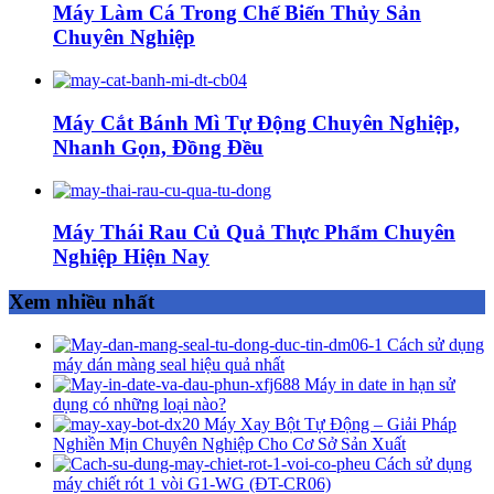
Máy Làm Cá Trong Chế Biến Thủy Sản
Chuyên Nghiệp
Máy Cắt Bánh Mì Tự Động Chuyên Nghiệp,
Nhanh Gọn, Đồng Đều
Máy Thái Rau Củ Quả Thực Phẩm Chuyên
Nghiệp Hiện Nay
Xem nhiều nhất
Cách sử dụng
máy dán màng seal hiệu quả nhất
Máy in date in hạn sử
dụng có những loại nào?
Máy Xay Bột Tự Động – Giải Pháp
Nghiền Mịn Chuyên Nghiệp Cho Cơ Sở Sản Xuất
Cách sử dụng
máy chiết rót 1 vòi G1-WG (ĐT-CR06)