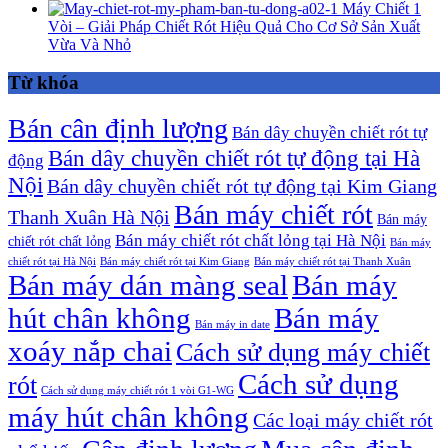
Máy Chiết 1
Vòi – Giải Pháp Chiết Rót Hiệu Quả Cho Cơ Sở Sản Xuất
Vừa Và Nhỏ
Từ khóa
Bán cân định lượng
Bán dây chuyền chiết rót tự
Bán dây chuyền chiết rót tự động tại Hà
động
Nội
Bán dây chuyền chiết rót tự động tại Kim Giang
Bán máy chiết rót
Thanh Xuân Hà Nội
Bán máy
Bán máy chiết rót chất lỏng tại Hà Nội
chiết rót chất lỏng
Bán máy
chiết rót tại Hà Nội
Bán máy chiết rót tại Kim Giang
Bán máy chiết rót tại Thanh Xuân
Bán máy dán màng seal
Bán máy
hút chân không
Bán máy
Bán máy in date
xoáy nắp chai
Cách sử dụng máy chiết
Cách sử dụng
rót
Cách sử dụng máy chiết rót 1 vòi G1-WG
máy hút chân không
Các loại máy chiết rót