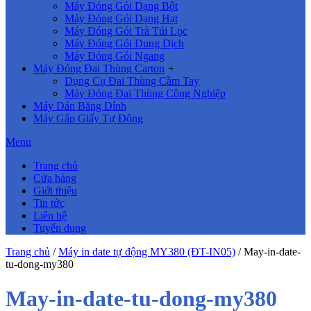
Máy Đóng Gói Dạng Bột
Máy Đóng Gói Dạng Hạt
Máy Đóng Gói Trà Túi Lọc
Máy Đóng Gói Dung Dịch
Máy Đóng Gói Ngang
Máy Đóng Đai Thùng Carton
+
Dụng Cụ Đai Thùng Cầm Tay
Máy Đóng Đai Thùng Công Nghiệp
Máy Dán Băng Dính
Máy Gấp Giấy Tự Động
Menu
Trang chủ
Cửa hàng
Giới thiệu
Tin tức
Liên hệ
Tuyển dụng
Trang chủ
/
Máy in date tự động MY380 (ĐT-IN05)
/
May-in-date-
tu-dong-my380
May-in-date-tu-dong-my380