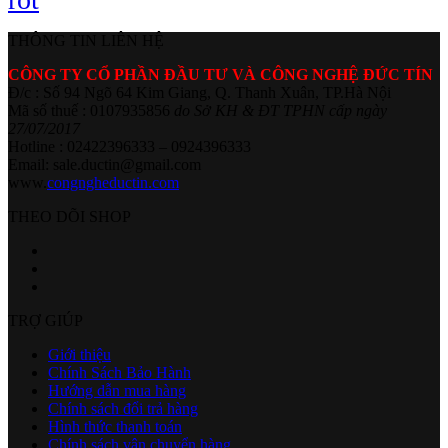
THÔNG TIN LIÊN HỆ
CÔNG TY CỔ PHẦN ĐẦU TƯ VÀ CÔNG NGHỆ ĐỨC TÍN
Đ/c : Số 94 Ngõ 64 Kim Giang, Q. Thanh Xuân, TP.Hà Nội
Mã số thuế : 0107935856
do Sở KH & ĐT TPHN cấp ngày
27/07/2017
Hotline : 02422396333 – 0924396333
Email: sale.ductin@gmail.com
www.
congngheductin.com
THEO DÕI SHOP
TRỢ GIÚP
Giới thiệu
Chính Sách Bảo Hành
Hướng dẫn mua hàng
Chính sách đổi trả hàng
Hình thức thanh toán
Chính sách vận chuyển hàng