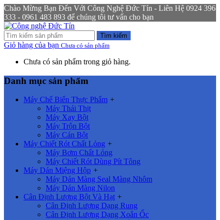
Chào Mừng Bạn Đến Với Công Nghệ Đức Tín - Liên Hệ 0924 396
333 - 0961 483 893 để chúng tôi tư vấn cho bạn
Tìm kiếm
Giỏ hàng của bạn
Chưa có sản phẩm
Chưa có sản phẩm trong giỏ hàng.
Danh mục sản phẩm
Máy Chế Biến Thực Phẩm
+
Máy Thái Thịt
Máy Xay Bột
Máy Trộn Bột
Máy Cán Bột
Máy Chiết Rót Chất Lỏng
+
Máy Bơm Chất Lỏng
Máy Chiết Rót Dùng Pít Tông
Máy Dán Miệng Hộp
+
Máy Dán Màng Seal Màng Nhôm
Máy Dán Màng Nilon
Cân Định Lượng Bột Và Hạt
+
Cân Định Lượng Dạng Rung
Cân Định Lượng Dạng Xoắn Ốc