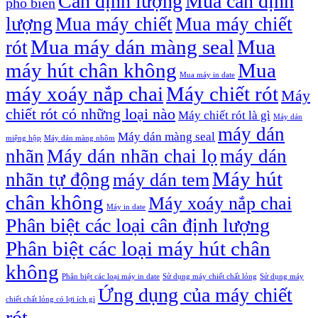
Cân định lượng
Mua cân định
phổ biến
lượng
Mua máy chiết
Mua máy chiết
Mua máy dán màng seal
Mua
rót
máy hút chân không
Mua
Mua máy in date
máy xoáy nắp chai
Máy chiết rót
Máy
chiết rót có những loại nào
Máy chiết rót là gì
Máy dán
máy dán
Máy dán màng seal
miệng hộp
Máy dán màng nhôm
nhãn
Máy dán nhãn chai lọ
máy dán
Máy hút
nhãn tự động
máy dán tem
chân không
Máy xoáy nắp chai
Máy in date
Phân biệt các loại cân định lượng
Phân biệt các loại máy hút chân
không
Phân biệt các loại máy in date
Sử dụng máy chiết chất lỏng
Sử dụng máy
Ứng dụng của máy chiết
chiết chất lỏng có lợi ích gì
rót