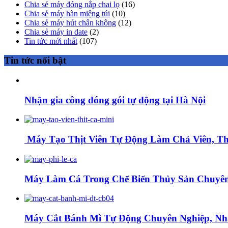
Chia sẻ máy đóng nắp chai lọ
(16)
Chia sẻ máy hàn miệng túi
(10)
Chia sẻ máy hút chân không
(12)
Chia sẻ máy in date
(2)
Tin tức mới nhất
(107)
Tin tức nổi bật
Nhận gia công đóng gói tự động tại Hà Nội
Máy Tạo Thịt Viên Tự Động Làm Chả Viên, Thị
Máy Làm Cá Trong Chế Biến Thủy Sản Chuyên
Máy Cắt Bánh Mì Tự Động Chuyên Nghiệp, Nh