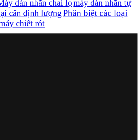
Máy dán nhãn chai lọ
máy dán nhãn tự
Phân biệt các loại
oại cân định lượng
áy chiết rót