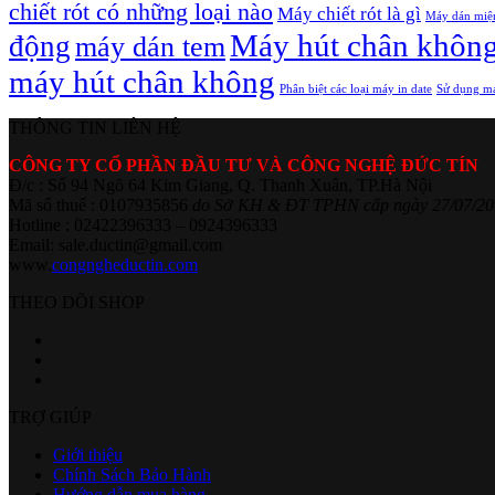
chiết rót có những loại nào
Máy chiết rót là gì
Máy dán miệ
Máy hút chân khôn
động
máy dán tem
máy hút chân không
Phân biệt các loại máy in date
Sử dụng má
THÔNG TIN LIÊN HỆ
CÔNG TY CỔ PHẦN ĐẦU TƯ VÀ CÔNG NGHỆ ĐỨC TÍN
Đ/c : Số 94 Ngõ 64 Kim Giang, Q. Thanh Xuân, TP.Hà Nội
Mã số thuế : 0107935856
do Sở KH & ĐT TPHN cấp ngày 27/07/20
Hotline : 02422396333 – 0924396333
Email: sale.ductin@gmail.com
www.
congngheductin.com
THEO DÕI SHOP
TRỢ GIÚP
Giới thiệu
Chính Sách Bảo Hành
Hướng dẫn mua hàng