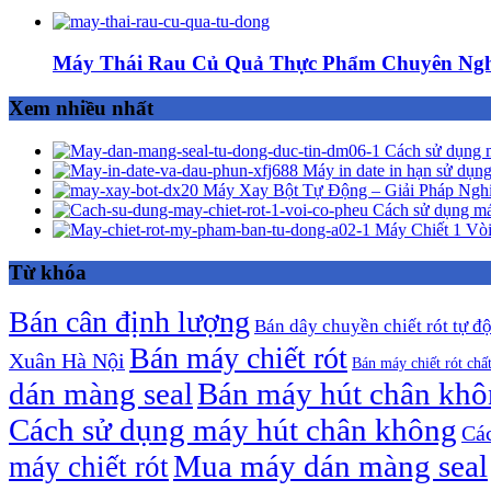
Máy Thái Rau Củ Quả Thực Phẩm Chuyên Ngh
Xem nhiều nhất
Cách sử dụng m
Máy in date in hạn sử dụng
Máy Xay Bột Tự Động – Giải Pháp Ngh
Cách sử dụng má
Máy Chiết 1 Vòi
Từ khóa
Bán cân định lượng
Bán dây chuyền chiết rót tự đ
Bán máy chiết rót
Xuân Hà Nội
Bán máy chiết rót chấ
dán màng seal
Bán máy hút chân kh
Cách sử dụng máy hút chân không
Các
Mua máy dán màng seal
máy chiết rót