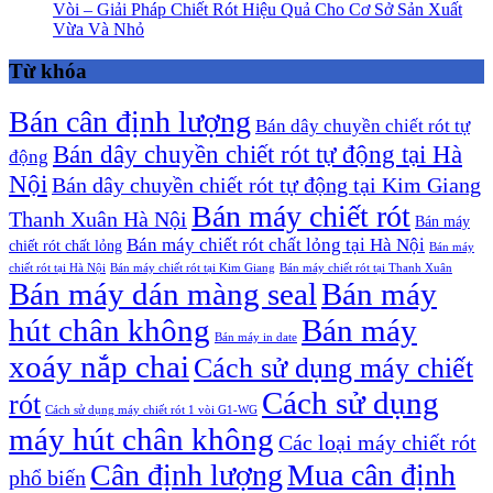
Vòi – Giải Pháp Chiết Rót Hiệu Quả Cho Cơ Sở Sản Xuất
Vừa Và Nhỏ
Từ khóa
Bán cân định lượng
Bán dây chuyền chiết rót tự
Bán dây chuyền chiết rót tự động tại Hà
động
Nội
Bán dây chuyền chiết rót tự động tại Kim Giang
Bán máy chiết rót
Thanh Xuân Hà Nội
Bán máy
Bán máy chiết rót chất lỏng tại Hà Nội
chiết rót chất lỏng
Bán máy
chiết rót tại Hà Nội
Bán máy chiết rót tại Kim Giang
Bán máy chiết rót tại Thanh Xuân
Bán máy dán màng seal
Bán máy
hút chân không
Bán máy
Bán máy in date
xoáy nắp chai
Cách sử dụng máy chiết
Cách sử dụng
rót
Cách sử dụng máy chiết rót 1 vòi G1-WG
máy hút chân không
Các loại máy chiết rót
Cân định lượng
Mua cân định
phổ biến