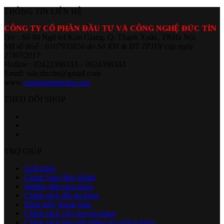
THÔNG TIN LIÊN HỆ
CÔNG TY CỔ PHẦN ĐẦU TƯ VÀ CÔNG NGHỆ ĐỨC TÍN
Đ/c : Số 94 Ngõ 64 Kim Giang, Q. Thanh Xuân, TP.Hà Nội
Mã số thuế : 0107935856
do Sở KH & ĐT TPHN cấp ngày
27/07/2017
Hotline : 02422396333 – 0924396333
Email: sale.ductin@gmail.com
www.
congngheductin.com
THEO DÕI SHOP
TRỢ GIÚP
Giới thiệu
Chính Sách Bảo Hành
Hướng dẫn mua hàng
Chính sách đổi trả hàng
Hình thức thanh toán
Chính sách vận chuyển hàng
Chính sách bảo mật thông tin khách hàng