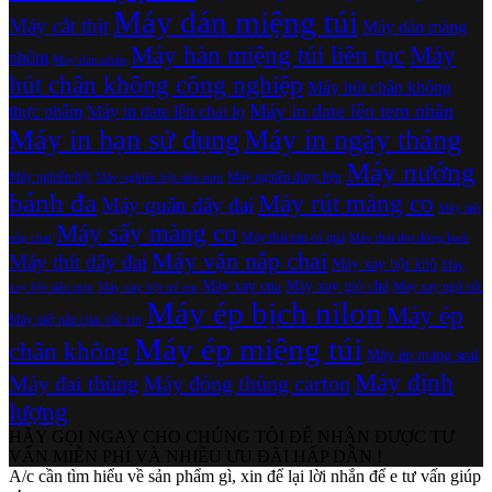
Máy dán miệng túi
Máy cắt thịt
Máy dán màng
Máy hàn miệng túi liên tục
Máy
nhôm
Máy dán nhãn
hút chân không công nghiệp
Máy hút chân không
Máy in date lên tem nhãn
thực phẩm
Máy in date lên chai lọ
Máy in hạn sử dụng
Máy in ngày tháng
Máy nướng
Máy nghiền bột
Máy nghiền dược liệu
Máy nghiền bột siêu mịn
bánh đa
Máy rút màng co
Máy quấn dây đai
Máy siết
Máy sấy màng co
Máy thái rau củ quả
nắp chai
Máy thái thịt đông lạnh
Máy vặn nắp chai
Máy thít dây đai
Máy xay bột khô
Máy
Máy xay cua
Máy xay giò chả
Máy xay ngũ cốc
xay bột siêu mịn
Máy xay bột trẻ em
Máy ép bịch nilon
Máy ép
Máy xiết nắp chai vắc xin
Máy ép miệng túi
chân không
Máy ép màng seal
Máy định
Máy đai thùng
Máy đóng thùng carton
lượng
HÃY GỌI NGAY CHO CHÚNG TÔI ĐỂ NHẬN ĐƯỢC TƯ
VẤN MIỄN PHÍ VÀ NHIỀU ƯU ĐÃI HẤP DẪN !
A/c cần tìm hiểu về sản phẩm gì, xin để lại lời nhắn để e tư vấn giúp