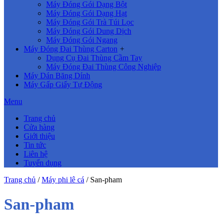
Máy Đóng Gói Dạng Bột
Máy Đóng Gói Dạng Hạt
Máy Đóng Gói Trà Túi Lọc
Máy Đóng Gói Dung Dịch
Máy Đóng Gói Ngang
Máy Đóng Đai Thùng Carton
+
Dụng Cụ Đai Thùng Cầm Tay
Máy Đóng Đai Thùng Công Nghiệp
Máy Dán Băng Dính
Máy Gấp Giấy Tự Động
Menu
Trang chủ
Cửa hàng
Giới thiệu
Tin tức
Liên hệ
Tuyển dụng
Trang chủ
/
Máy phi lê cá
/
San-pham
San-pham