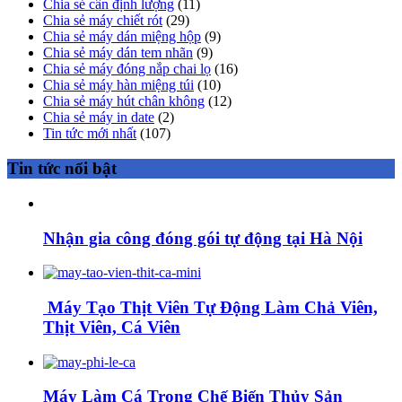
Chia sẻ cân định lượng
(11)
Chia sẻ máy chiết rót
(29)
Chia sẻ máy dán miệng hộp
(9)
Chia sẻ máy dán tem nhãn
(9)
Chia sẻ máy đóng nắp chai lọ
(16)
Chia sẻ máy hàn miệng túi
(10)
Chia sẻ máy hút chân không
(12)
Chia sẻ máy in date
(2)
Tin tức mới nhất
(107)
Tin tức nổi bật
Nhận gia công đóng gói tự động tại Hà Nội
Máy Tạo Thịt Viên Tự Động Làm Chả Viên,
Thịt Viên, Cá Viên
Máy Làm Cá Trong Chế Biến Thủy Sản