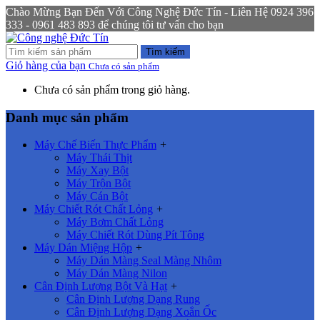
Chào Mừng Bạn Đến Với Công Nghệ Đức Tín - Liên Hệ 0924 396
333 - 0961 483 893 để chúng tôi tư vấn cho bạn
Tìm kiếm
Giỏ hàng của bạn
Chưa có sản phẩm
Chưa có sản phẩm trong giỏ hàng.
Danh mục sản phẩm
Máy Chế Biến Thực Phẩm
+
Máy Thái Thịt
Máy Xay Bột
Máy Trộn Bột
Máy Cán Bột
Máy Chiết Rót Chất Lỏng
+
Máy Bơm Chất Lỏng
Máy Chiết Rót Dùng Pít Tông
Máy Dán Miệng Hộp
+
Máy Dán Màng Seal Màng Nhôm
Máy Dán Màng Nilon
Cân Định Lượng Bột Và Hạt
+
Cân Định Lượng Dạng Rung
Cân Định Lượng Dạng Xoắn Ốc