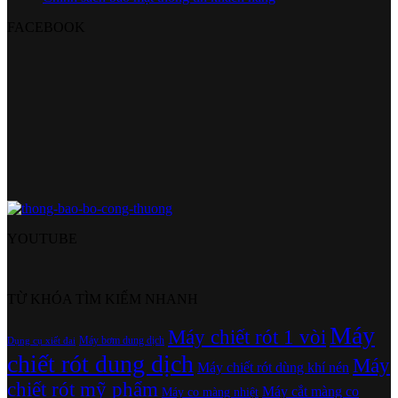
FACEBOOK
YOUTUBE
TỪ KHÓA TÌM KIẾM NHANH
Máy
Máy chiết rót 1 vòi
Máy bơm dung dịch
Dụng cụ xiết đai
chiết rót dung dịch
Máy
Máy chiết rót dùng khí nén
chiết rót mỹ phẩm
Máy cắt màng co
Máy co màng nhiệt