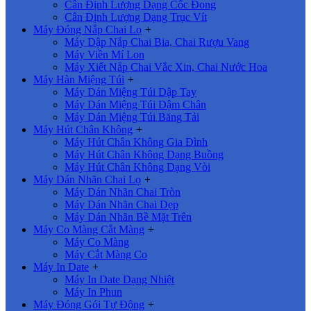
Cân Định Lượng Dạng Cốc Đong
Cân Định Lượng Dạng Trục Vít
Máy Đóng Nắp Chai Lọ
+
Máy Dập Nắp Chai Bia, Chai Rượu Vang
Máy Viền Mí Lon
Máy Xiết Nắp Chai Vắc Xin, Chai Nước Hoa
Máy Hàn Miệng Túi
+
Máy Dán Miệng Túi Dập Tay
Máy Dán Miệng Túi Dậm Chân
Máy Dán Miệng Túi Băng Tải
Máy Hút Chân Không
+
Máy Hút Chân Không Gia Đình
Máy Hút Chân Không Dạng Buồng
Máy Hút Chân Không Dạng Vòi
Máy Dán Nhãn Chai Lọ
+
Máy Dán Nhãn Chai Tròn
Máy Dán Nhãn Chai Dẹp
Máy Dán Nhãn Bề Mặt Trên
Máy Co Màng Cắt Màng
+
Máy Co Màng
Máy Cắt Màng Co
Máy In Date
+
Máy In Date Dạng Nhiệt
Máy In Phun
Máy Đóng Gói Tự Động
+