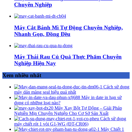
Chuyên Nghiệp
Máy Cắt Bánh Mì Tự Động Chuyên Nghiệp,
Nhanh Gọn, Đồng Đều
Máy Thái Rau Củ Quả Thực Phẩm Chuyên
Nghiệp Hiện Nay
Xem nhiều nhất
Cách sử dụng
máy dán màng seal hiệu quả nhất
Máy in date in hạn sử
dụng có những loại nào?
Máy Xay Bột Tự Động – Giải Pháp
Nghiền Mịn Chuyên Nghiệp Cho Cơ Sở Sản Xuất
Cách sử dụng
máy chiết rót 1 vòi G1-WG (ĐT-CR06)
Máy Chiết 1