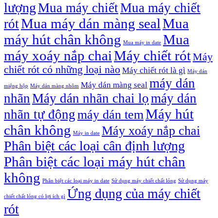
lượng
Mua máy chiết
Mua máy chiết
Mua máy dán màng seal
Mua
rót
máy hút chân không
Mua
Mua máy in date
máy xoáy nắp chai
Máy chiết rót
Máy
chiết rót có những loại nào
Máy chiết rót là gì
Máy dán
máy dán
Máy dán màng seal
miệng hộp
Máy dán màng nhôm
nhãn
Máy dán nhãn chai lọ
máy dán
Máy hút
nhãn tự động
máy dán tem
chân không
Máy xoáy nắp chai
Máy in date
Phân biệt các loại cân định lượng
Phân biệt các loại máy hút chân
không
Phân biệt các loại máy in date
Sử dụng máy chiết chất lỏng
Sử dụng máy
Ứng dụng của máy chiết
chiết chất lỏng có lợi ích gì
rót