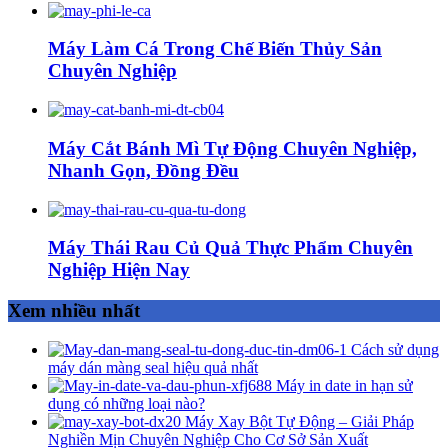
Máy Làm Cá Trong Chế Biến Thủy Sản
Chuyên Nghiệp
Máy Cắt Bánh Mì Tự Động Chuyên Nghiệp,
Nhanh Gọn, Đồng Đều
Máy Thái Rau Củ Quả Thực Phẩm Chuyên
Nghiệp Hiện Nay
Xem nhiều nhất
Cách sử dụng
máy dán màng seal hiệu quả nhất
Máy in date in hạn sử
dụng có những loại nào?
Máy Xay Bột Tự Động – Giải Pháp
Nghiền Mịn Chuyên Nghiệp Cho Cơ Sở Sản Xuất