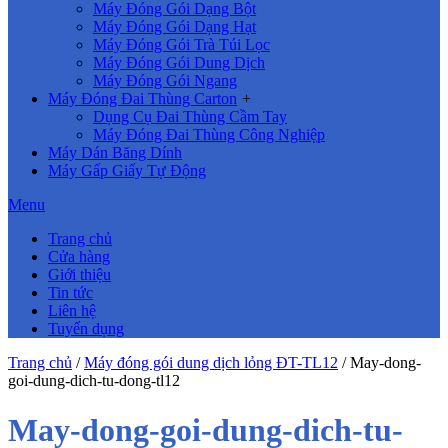
Máy Đóng Gói Dạng Bột
Máy Đóng Gói Dạng Hạt
Máy Đóng Gói Trà Túi Lọc
Máy Đóng Gói Dung Dịch
Máy Đóng Gói Ngang
Máy Đóng Đai Thùng Carton
+
Dụng Cụ Đai Thùng Cầm Tay
Máy Đóng Đai Thùng Công Nghiệp
Máy Dán Băng Dính
Máy Gấp Giấy Tự Động
Menu
Trang chủ
Cửa hàng
Giới thiệu
Tin tức
Liên hệ
Tuyển dụng
Trang chủ
/
Máy đóng gói dung dịch lỏng ĐT-TL12
/
May-dong-
goi-dung-dich-tu-dong-tl12
May-dong-goi-dung-dich-tu-