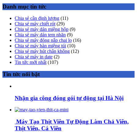
Danh mục tin tức
Chia sẻ cân định lượng
(11)
Chia sẻ máy chiết rót
(29)
Chia sẻ máy dán miệng hộp
(9)
Chia sẻ máy dán tem nhãn
(9)
Chia sẻ máy đóng nắp chai lọ
(16)
Chia sẻ máy hàn miệng túi
(10)
Chia sẻ máy hút chân không
(12)
Chia sẻ máy in date
(2)
Tin tức mới nhất
(107)
Tin tức nổi bật
Nhận gia công đóng gói tự động tại Hà Nội
Máy Tạo Thịt Viên Tự Động Làm Chả Viên,
Thịt Viên, Cá Viên