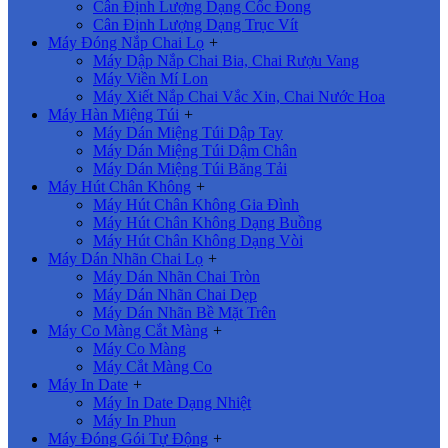
Cân Định Lượng Dạng Cốc Đong
Cân Định Lượng Dạng Trục Vít
Máy Đóng Nắp Chai Lọ
+
Máy Dập Nắp Chai Bia, Chai Rượu Vang
Máy Viền Mí Lon
Máy Xiết Nắp Chai Vắc Xin, Chai Nước Hoa
Máy Hàn Miệng Túi
+
Máy Dán Miệng Túi Dập Tay
Máy Dán Miệng Túi Dậm Chân
Máy Dán Miệng Túi Băng Tải
Máy Hút Chân Không
+
Máy Hút Chân Không Gia Đình
Máy Hút Chân Không Dạng Buồng
Máy Hút Chân Không Dạng Vòi
Máy Dán Nhãn Chai Lọ
+
Máy Dán Nhãn Chai Tròn
Máy Dán Nhãn Chai Dẹp
Máy Dán Nhãn Bề Mặt Trên
Máy Co Màng Cắt Màng
+
Máy Co Màng
Máy Cắt Màng Co
Máy In Date
+
Máy In Date Dạng Nhiệt
Máy In Phun
Máy Đóng Gói Tự Động
+