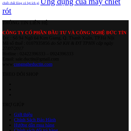
Ứng dụng của máy chiết
chiết chất lỏng có lợi ích gì
rót
THÔNG TIN LIÊN HỆ
CÔNG TY CỔ PHẦN ĐẦU TƯ VÀ CÔNG NGHỆ ĐỨC TÍN
Đ/c : Số 94 Ngõ 64 Kim Giang, Q. Thanh Xuân, TP.Hà Nội
Mã số thuế : 0107935856
do Sở KH & ĐT TPHN cấp ngày
27/07/2017
Hotline : 02422396333 – 0924396333
Email: sale.ductin@gmail.com
www.
congngheductin.com
THEO DÕI SHOP
TRỢ GIÚP
Giới thiệu
Chính Sách Bảo Hành
Hướng dẫn mua hàng
Chính sách đổi trả hàng