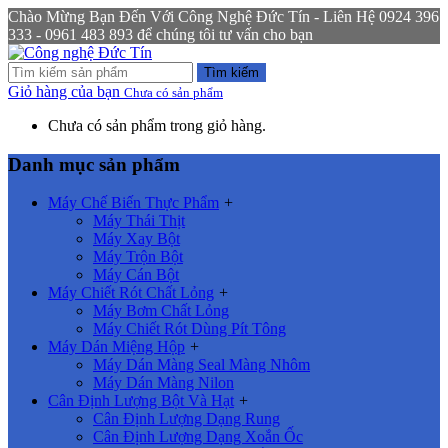
Chào Mừng Bạn Đến Với Công Nghệ Đức Tín - Liên Hệ 0924 396
333 - 0961 483 893 để chúng tôi tư vấn cho bạn
Tìm kiếm
Giỏ hàng của bạn
Chưa có sản phẩm
Chưa có sản phẩm trong giỏ hàng.
Danh mục sản phẩm
Máy Chế Biến Thực Phẩm
+
Máy Thái Thịt
Máy Xay Bột
Máy Trộn Bột
Máy Cán Bột
Máy Chiết Rót Chất Lỏng
+
Máy Bơm Chất Lỏng
Máy Chiết Rót Dùng Pít Tông
Máy Dán Miệng Hộp
+
Máy Dán Màng Seal Màng Nhôm
Máy Dán Màng Nilon
Cân Định Lượng Bột Và Hạt
+
Cân Định Lượng Dạng Rung
Cân Định Lượng Dạng Xoắn Ốc