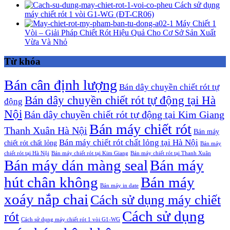
Cách sử dụng
máy chiết rót 1 vòi G1-WG (ĐT-CR06)
Máy Chiết 1
Vòi – Giải Pháp Chiết Rót Hiệu Quả Cho Cơ Sở Sản Xuất
Vừa Và Nhỏ
Từ khóa
Bán cân định lượng
Bán dây chuyền chiết rót tự
Bán dây chuyền chiết rót tự động tại Hà
động
Nội
Bán dây chuyền chiết rót tự động tại Kim Giang
Bán máy chiết rót
Thanh Xuân Hà Nội
Bán máy
Bán máy chiết rót chất lỏng tại Hà Nội
chiết rót chất lỏng
Bán máy
chiết rót tại Hà Nội
Bán máy chiết rót tại Kim Giang
Bán máy chiết rót tại Thanh Xuân
Bán máy dán màng seal
Bán máy
hút chân không
Bán máy
Bán máy in date
xoáy nắp chai
Cách sử dụng máy chiết
Cách sử dụng
rót
Cách sử dụng máy chiết rót 1 vòi G1-WG