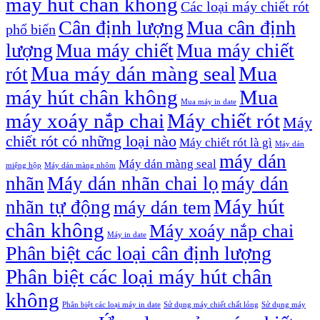
máy hút chân không
Các loại máy chiết rót
Cân định lượng
Mua cân định
phổ biến
lượng
Mua máy chiết
Mua máy chiết
Mua máy dán màng seal
Mua
rót
máy hút chân không
Mua
Mua máy in date
máy xoáy nắp chai
Máy chiết rót
Máy
chiết rót có những loại nào
Máy chiết rót là gì
Máy dán
máy dán
Máy dán màng seal
miệng hộp
Máy dán màng nhôm
nhãn
Máy dán nhãn chai lọ
máy dán
Máy hút
nhãn tự động
máy dán tem
chân không
Máy xoáy nắp chai
Máy in date
Phân biệt các loại cân định lượng
Phân biệt các loại máy hút chân
không
Phân biệt các loại máy in date
Sử dụng máy chiết chất lỏng
Sử dụng máy