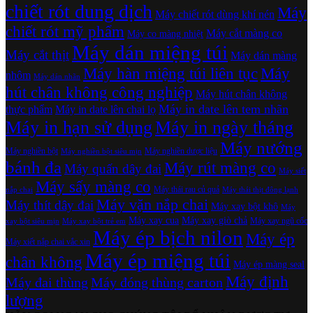
chiết rót dung dịch
Máy
Máy chiết rót dùng khí nén
chiết rót mỹ phẩm
Máy cắt màng co
Máy co màng nhiệt
Máy dán miệng túi
Máy cắt thịt
Máy dán màng
Máy hàn miệng túi liên tục
Máy
nhôm
Máy dán nhãn
hút chân không công nghiệp
Máy hút chân không
Máy in date lên tem nhãn
thực phẩm
Máy in date lên chai lọ
Máy in hạn sử dụng
Máy in ngày tháng
Máy nướng
Máy nghiền bột
Máy nghiền dược liệu
Máy nghiền bột siêu mịn
bánh đa
Máy rút màng co
Máy quấn dây đai
Máy siết
Máy sấy màng co
Máy thái rau củ quả
nắp chai
Máy thái thịt đông lạnh
Máy vặn nắp chai
Máy thít dây đai
Máy xay bột khô
Máy
Máy xay cua
Máy xay giò chả
Máy xay ngũ cốc
xay bột siêu mịn
Máy xay bột trẻ em
Máy ép bịch nilon
Máy ép
Máy xiết nắp chai vắc xin
Máy ép miệng túi
chân không
Máy ép màng seal
Máy định
Máy đai thùng
Máy đóng thùng carton
lượng