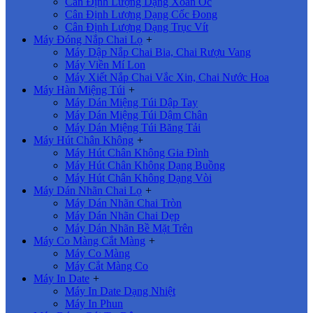
Cân Định Lượng Dạng Xoắn Ốc
Cân Định Lượng Dạng Cốc Đong
Cân Định Lượng Dạng Trục Vít
Máy Đóng Nắp Chai Lọ
+
Máy Dập Nắp Chai Bia, Chai Rượu Vang
Máy Viền Mí Lon
Máy Xiết Nắp Chai Vắc Xin, Chai Nước Hoa
Máy Hàn Miệng Túi
+
Máy Dán Miệng Túi Dập Tay
Máy Dán Miệng Túi Dậm Chân
Máy Dán Miệng Túi Băng Tải
Máy Hút Chân Không
+
Máy Hút Chân Không Gia Đình
Máy Hút Chân Không Dạng Buồng
Máy Hút Chân Không Dạng Vòi
Máy Dán Nhãn Chai Lọ
+
Máy Dán Nhãn Chai Tròn
Máy Dán Nhãn Chai Dẹp
Máy Dán Nhãn Bề Mặt Trên
Máy Co Màng Cắt Màng
+
Máy Co Màng
Máy Cắt Màng Co
Máy In Date
+
Máy In Date Dạng Nhiệt
Máy In Phun