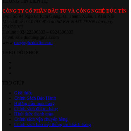
THÔNG TIN LIÊN HỆ
CÔNG TY CỔ PHẦN ĐẦU TƯ VÀ CÔNG NGHỆ ĐỨC TÍN
Đ/c : Số 94 Ngõ 64 Kim Giang, Q. Thanh Xuân, TP.Hà Nội
Mã số thuế : 0107935856
do Sở KH & ĐT TPHN cấp ngày
27/07/2017
Hotline : 02422396333 – 0924396333
Email: sale.ductin@gmail.com
www.
congngheductin.com
THEO DÕI SHOP
TRỢ GIÚP
Giới thiệu
Chính Sách Bảo Hành
Hướng dẫn mua hàng
Chính sách đổi trả hàng
Hình thức thanh toán
Chính sách vận chuyển hàng
Chính sách bảo mật thông tin khách hàng