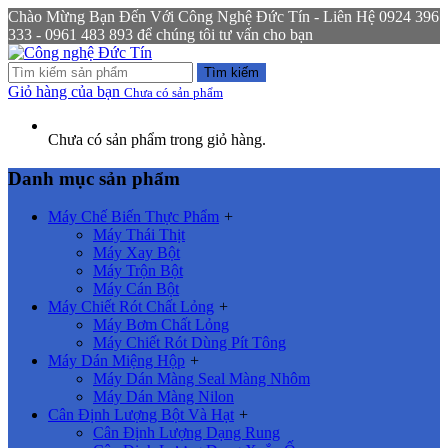
Chào Mừng Bạn Đến Với Công Nghệ Đức Tín - Liên Hệ 0924 396
333 - 0961 483 893 để chúng tôi tư vấn cho bạn
Tìm kiếm
Giỏ hàng của bạn
Chưa có sản phẩm
Chưa có sản phẩm trong giỏ hàng.
Danh mục sản phẩm
Máy Chế Biến Thực Phẩm
+
Máy Thái Thịt
Máy Xay Bột
Máy Trộn Bột
Máy Cán Bột
Máy Chiết Rót Chất Lỏng
+
Máy Bơm Chất Lỏng
Máy Chiết Rót Dùng Pít Tông
Máy Dán Miệng Hộp
+
Máy Dán Màng Seal Màng Nhôm
Máy Dán Màng Nilon
Cân Định Lượng Bột Và Hạt
+
Cân Định Lượng Dạng Rung