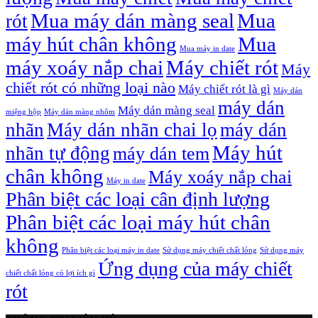
Mua máy dán màng seal
Mua
rót
máy hút chân không
Mua
Mua máy in date
máy xoáy nắp chai
Máy chiết rót
Máy
chiết rót có những loại nào
Máy chiết rót là gì
Máy dán
máy dán
Máy dán màng seal
miệng hộp
Máy dán màng nhôm
nhãn
Máy dán nhãn chai lọ
máy dán
Máy hút
nhãn tự động
máy dán tem
chân không
Máy xoáy nắp chai
Máy in date
Phân biệt các loại cân định lượng
Phân biệt các loại máy hút chân
không
Phân biệt các loại máy in date
Sử dụng máy chiết chất lỏng
Sử dụng máy
Ứng dụng của máy chiết
chiết chất lỏng có lợi ích gì
rót