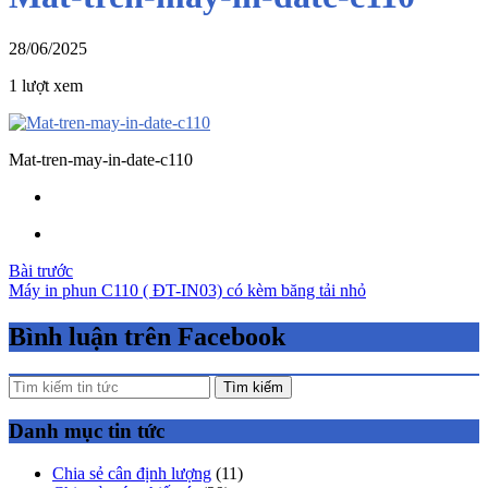
28/06/2025
1 lượt xem
Mat-tren-may-in-date-c110
Điều
Bài trước
Máy in phun C110 ( ĐT-IN03) có kèm băng tải nhỏ
hướng
bài
Bình luận trên Facebook
viết
Tìm kiếm
Danh mục tin tức
Chia sẻ cân định lượng
(11)