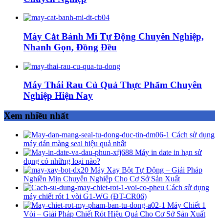
Máy Cắt Bánh Mì Tự Động Chuyên Nghiệp,
Nhanh Gọn, Đồng Đều
Máy Thái Rau Củ Quả Thực Phẩm Chuyên
Nghiệp Hiện Nay
Xem nhiều nhất
Cách sử dụng
máy dán màng seal hiệu quả nhất
Máy in date in hạn sử
dụng có những loại nào?
Máy Xay Bột Tự Động – Giải Pháp
Nghiền Mịn Chuyên Nghiệp Cho Cơ Sở Sản Xuất
Cách sử dụng
máy chiết rót 1 vòi G1-WG (ĐT-CR06)
Máy Chiết 1
Vòi – Giải Pháp Chiết Rót Hiệu Quả Cho Cơ Sở Sản Xuất