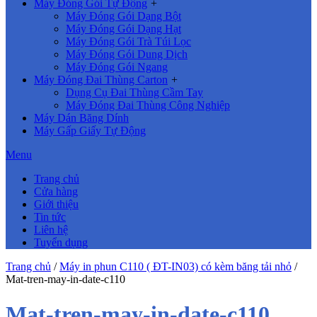
Máy Đóng Gói Tự Động
+
Máy Đóng Gói Dạng Bột
Máy Đóng Gói Dạng Hạt
Máy Đóng Gói Trà Túi Lọc
Máy Đóng Gói Dung Dịch
Máy Đóng Gói Ngang
Máy Đóng Đai Thùng Carton
+
Dụng Cụ Đai Thùng Cầm Tay
Máy Đóng Đai Thùng Công Nghiệp
Máy Dán Băng Dính
Máy Gấp Giấy Tự Động
Menu
Trang chủ
Cửa hàng
Giới thiệu
Tin tức
Liên hệ
Tuyển dụng
Trang chủ
/
Máy in phun C110 ( ĐT-IN03) có kèm băng tải nhỏ
/
Mat-tren-may-in-date-c110
Mat-tren-may-in-date-c110