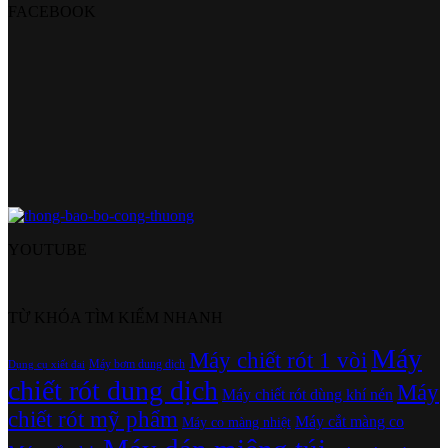
FACEBOOK
YOUTUBE
TỪ KHÓA TÌM KIẾM NHANH
Máy
Máy chiết rót 1 vòi
Máy bơm dung dịch
Dụng cụ xiết đai
chiết rót dung dịch
Máy
Máy chiết rót dùng khí nén
chiết rót mỹ phẩm
Máy cắt màng co
Máy co màng nhiệt