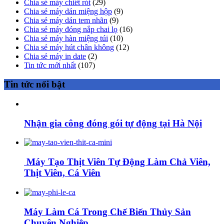
Chia sẻ máy chiết rót
(29)
Chia sẻ máy dán miệng hộp
(9)
Chia sẻ máy dán tem nhãn
(9)
Chia sẻ máy đóng nắp chai lọ
(16)
Chia sẻ máy hàn miệng túi
(10)
Chia sẻ máy hút chân không
(12)
Chia sẻ máy in date
(2)
Tin tức mới nhất
(107)
Tin tức nổi bật
Nhận gia công đóng gói tự động tại Hà Nội
Máy Tạo Thịt Viên Tự Động Làm Chả Viên,
Thịt Viên, Cá Viên
Máy Làm Cá Trong Chế Biến Thủy Sản
Chuyên Nghiệp