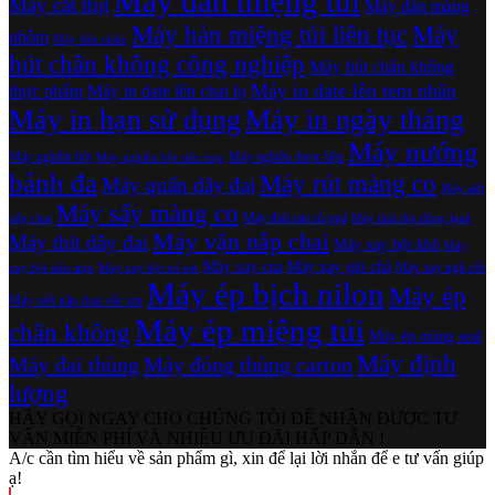
Máy dán miệng túi
Máy cắt thịt
Máy dán màng
Máy hàn miệng túi liên tục
Máy
nhôm
Máy dán nhãn
hút chân không công nghiệp
Máy hút chân không
Máy in date lên tem nhãn
thực phẩm
Máy in date lên chai lọ
Máy in hạn sử dụng
Máy in ngày tháng
Máy nướng
Máy nghiền bột
Máy nghiền dược liệu
Máy nghiền bột siêu mịn
bánh đa
Máy rút màng co
Máy quấn dây đai
Máy siết
Máy sấy màng co
Máy thái rau củ quả
nắp chai
Máy thái thịt đông lạnh
Máy vặn nắp chai
Máy thít dây đai
Máy xay bột khô
Máy
Máy xay cua
Máy xay giò chả
Máy xay ngũ cốc
xay bột siêu mịn
Máy xay bột trẻ em
Máy ép bịch nilon
Máy ép
Máy xiết nắp chai vắc xin
Máy ép miệng túi
chân không
Máy ép màng seal
Máy định
Máy đai thùng
Máy đóng thùng carton
lượng
HÃY GỌI NGAY CHO CHÚNG TÔI ĐỂ NHẬN ĐƯỢC TƯ
VẤN MIỄN PHÍ VÀ NHIỀU ƯU ĐÃI HẤP DẪN !
A/c cần tìm hiểu về sản phẩm gì, xin để lại lời nhắn để e tư vấn giúp
ạ!