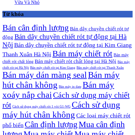
Vừa Và Nhỏ
Từ khóa
Bán cân định lượng
Bán dây chuyền chiết rót tự
Bán dây chuyền chiết rót tự động tại Hà
động
Nội
Bán dây chuyền chiết rót tự động tại Kim Giang
Bán máy chiết rót
Thanh Xuân Hà Nội
Bán máy
Bán máy chiết rót chất lỏng tại Hà Nội
chiết rót chất lỏng
Bán máy
chiết rót tại Hà Nội
Bán máy chiết rót tại Kim Giang
Bán máy chiết rót tại Thanh Xuân
Bán máy dán màng seal
Bán máy
hút chân không
Bán máy
Bán máy in date
xoáy nắp chai
Cách sử dụng máy chiết
Cách sử dụng
rót
Cách sử dụng máy chiết rót 1 vòi G1-WG
máy hút chân không
Các loại máy chiết rót
Cân định lượng
Mua cân định
phổ biến
lượng
Mua máy chiết
Mua máy chiết