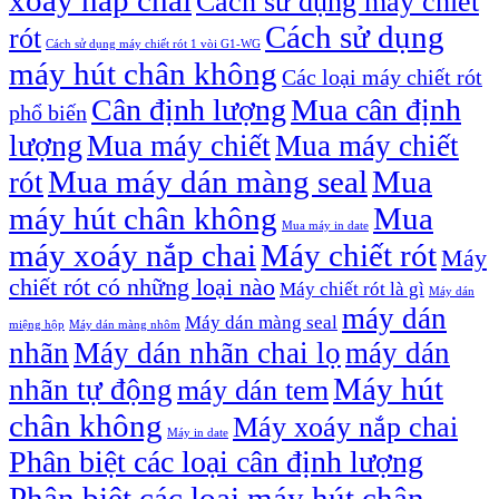
Cách sử dụng máy chiết
Cách sử dụng
rót
Cách sử dụng máy chiết rót 1 vòi G1-WG
máy hút chân không
Các loại máy chiết rót
Cân định lượng
Mua cân định
phổ biến
lượng
Mua máy chiết
Mua máy chiết
Mua máy dán màng seal
Mua
rót
máy hút chân không
Mua
Mua máy in date
máy xoáy nắp chai
Máy chiết rót
Máy
chiết rót có những loại nào
Máy chiết rót là gì
Máy dán
máy dán
Máy dán màng seal
miệng hộp
Máy dán màng nhôm
nhãn
Máy dán nhãn chai lọ
máy dán
Máy hút
nhãn tự động
máy dán tem
chân không
Máy xoáy nắp chai
Máy in date
Phân biệt các loại cân định lượng
Phân biệt các loại máy hút chân