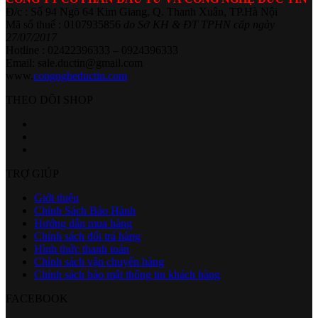
Đ/c : Số 94 Ngõ 64 Kim Giang, Q. Thanh Xuân, TP.Hà Nội
Mã số thuế : 0107935856
do Sở KH & ĐT TPHN cấp ngày
27/07/2017
Hotline : 02422396333 – 0924396333
Email: sale.ductin@gmail.com
www.
congngheductin.com
THEO DÕI SHOP
TRỢ GIÚP
Giới thiệu
Chính Sách Bảo Hành
Hướng dẫn mua hàng
Chính sách đổi trả hàng
Hình thức thanh toán
Chính sách vận chuyển hàng
Chính sách bảo mật thông tin khách hàng
FACEBOOK