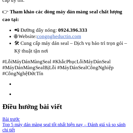
cấp uy tín.
👉
Tham khảo các dòng máy dán màng seal chất lượng
cao tại:
📲 Đường dây nóng:
0924.396.333
🌐 Website:
congngheductin.com
🛠️ Cung cấp máy dán seal – Dịch vụ bảo trì trọn gói –
Kỹ thuật tận nơi
#LỗiMáyDánMàngSeal #KhắcPhụcLỗiMáyDánSeal
#MáyDánMàngSealBịLỗi #MáyDánSealCôngNghiệp
#CôngNghệĐứcTín
Điều hướng bài viết
Bài trước
Top 5 máy dán màng seal tốt nhất hiện nay – Đánh giá và so sánh
chi tiết