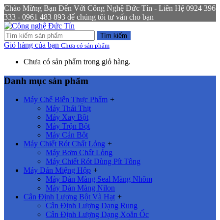
Chào Mừng Bạn Đến Với Công Nghệ Đức Tín - Liên Hệ 0924 396
333 - 0961 483 893 để chúng tôi tư vấn cho bạn
Tìm kiếm
Giỏ hàng của bạn
Chưa có sản phẩm
Chưa có sản phẩm trong giỏ hàng.
Danh mục sản phẩm
Máy Chế Biến Thực Phẩm
+
Máy Thái Thịt
Máy Xay Bột
Máy Trộn Bột
Máy Cán Bột
Máy Chiết Rót Chất Lỏng
+
Máy Bơm Chất Lỏng
Máy Chiết Rót Dùng Pít Tông
Máy Dán Miệng Hộp
+
Máy Dán Màng Seal Màng Nhôm
Máy Dán Màng Nilon
Cân Định Lượng Bột Và Hạt
+
Cân Định Lượng Dạng Rung
Cân Định Lượng Dạng Xoắn Ốc