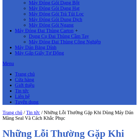
Máy Đóng Gói Dạng Bột
Máy Đóng Gói Dạng Hạt
Máy Đóng Gói Trà Túi Lọc
Máy Đóng Gói Dung Dịch
Máy Đóng Gói Ngang
Máy Đóng Đai Thùng Carton
+
Dụng Cụ Đai Thùng Cầm Tay
Máy Đóng Đai Thùng Công Nghiệp
Máy Dán Băng Dính
Máy Gấp Giấy Tự Động
Menu
Trang chủ
Cửa hàng
Giới thiệu
Tin tức
Liên hệ
Tuyển dụng
Trang chủ
/
Tin tức
/
Những Lỗi Thường Gặp Khi Dùng Máy Dán
Màng Seal Và Cách Khắc Phục
Những Lỗi Thường Gặp Khi