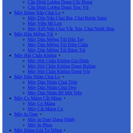
Cân Định Lượng Dạng Cốc Đong
Cân Định Lượng Dạng Trục Vít
Máy Đóng Nắp Chai Lọ
+
Máy Dập Nắp Chai Bia, Chai Rượu Vang
Máy Viền Mí Lon
Máy Xiết Nắp Chai Vắc Xin, Chai Nước Hoa
Máy Hàn Miệng Túi
+
Máy Dán Miệng Túi Dập Tay
Máy Dán Miệng Túi Dậm Chân
Máy Dán Miệng Túi Băng Tải
Máy Hút Chân Không
+
Máy Hút Chân Không Gia Đình
Máy Hút Chân Không Dạng Buồng
Máy Hút Chân Không Dạng Vòi
Máy Dán Nhãn Chai Lọ
+
Máy Dán Nhãn Chai Tròn
Máy Dán Nhãn Chai Dẹp
Máy Dán Nhãn Bề Mặt Trên
Máy Co Màng Cắt Màng
+
Máy Co Màng
Máy Cắt Màng Co
Máy In Date
+
Máy In Date Dạng Nhiệt
Máy In Phun
Máy Đóng Gói Tự Động
+