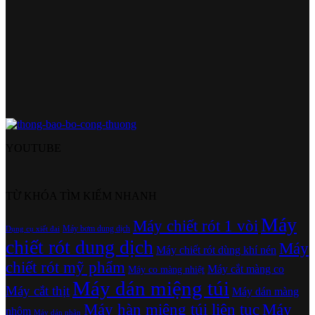
YOUTUBE
TỪ KHÓA TÌM KIẾM NHANH
Máy
Máy chiết rót 1 vòi
Máy bơm dung dịch
Dụng cụ xiết đai
chiết rót dung dịch
Máy
Máy chiết rót dùng khí nén
chiết rót mỹ phẩm
Máy cắt màng co
Máy co màng nhiệt
Máy dán miệng túi
Máy cắt thịt
Máy dán màng
Máy hàn miệng túi liên tục
Máy
nhôm
Máy dán nhãn