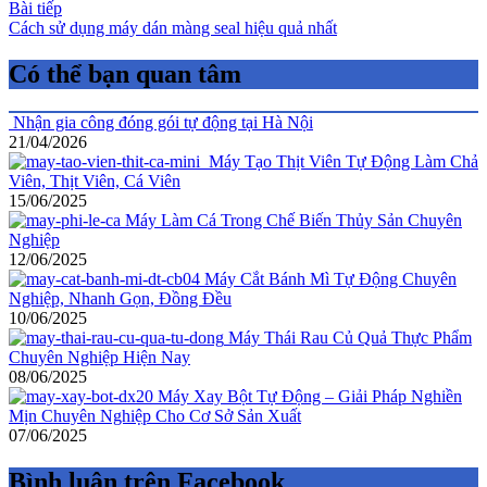
Bài tiếp
Cách sử dụng máy dán màng seal hiệu quả nhất
Có thể bạn quan tâm
Nhận gia công đóng gói tự động tại Hà Nội
21/04/2026
Máy Tạo Thịt Viên Tự Động Làm Chả
Viên, Thịt Viên, Cá Viên
15/06/2025
Máy Làm Cá Trong Chế Biến Thủy Sản Chuyên
Nghiệp
12/06/2025
Máy Cắt Bánh Mì Tự Động Chuyên
Nghiệp, Nhanh Gọn, Đồng Đều
10/06/2025
Máy Thái Rau Củ Quả Thực Phẩm
Chuyên Nghiệp Hiện Nay
08/06/2025
Máy Xay Bột Tự Động – Giải Pháp Nghiền
Mịn Chuyên Nghiệp Cho Cơ Sở Sản Xuất
07/06/2025
Bình luận trên Facebook