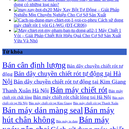
dụng có những loại nào?
Máy Xay Bột Tự Động – Giải Pháp
Nghiền Mịn Chuyên Nghiệp Cho Cơ Sở Sản Xuất
Cách sử dụng
máy chiết rót 1 vòi G1-WG (ĐT-CR06)
Máy Chiết 1
Vòi – Giải Pháp Chiết Rót Hiệu Quả Cho Cơ Sở Sản Xuất
Vừa Và Nhỏ
Từ khóa
Bán cân định lượng
Bán dây chuyền chiết rót tự
Bán dây chuyền chiết rót tự động tại Hà
động
Nội
Bán dây chuyền chiết rót tự động tại Kim Giang
Bán máy chiết rót
Thanh Xuân Hà Nội
Bán máy
Bán máy chiết rót chất lỏng tại Hà Nội
chiết rót chất lỏng
Bán máy
chiết rót tại Hà Nội
Bán máy chiết rót tại Kim Giang
Bán máy chiết rót tại Thanh Xuân
Bán máy dán màng seal
Bán máy
hút chân không
Bán máy
Bán máy in date
xoáy nắp chai