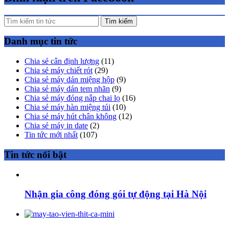
Tìm kiếm
Danh mục tin tức
Chia sẻ cân định lượng
(11)
Chia sẻ máy chiết rót
(29)
Chia sẻ máy dán miệng hộp
(9)
Chia sẻ máy dán tem nhãn
(9)
Chia sẻ máy đóng nắp chai lọ
(16)
Chia sẻ máy hàn miệng túi
(10)
Chia sẻ máy hút chân không
(12)
Chia sẻ máy in date
(2)
Tin tức mới nhất
(107)
Tin tức nổi bật
Nhận gia công đóng gói tự động tại Hà Nội