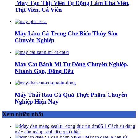
Máy Tạo Thịt Viên Tự Động Làm Chả Viên,
Thịt Viên, Cá Viên
Máy Làm Cá Trong Chế Biến Thủy Sản
Chuyên Nghiệp
Máy Cắt Bánh Mì Tự Động Chuyên Nghiệp,
Nhanh Gọn, Đồng Đều
Máy Thái Rau Củ Quả Thực Phẩm Chuyên
Nghiệp Hiện Nay
Xem nhiều nhất
Cách sử dụng
máy dán màng seal hiệu quả nhất
Máy in date in hạn sử