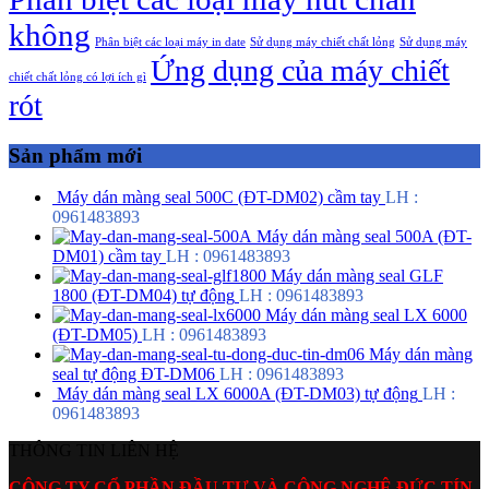
không
Phân biệt các loại máy in date
Sử dụng máy chiết chất lỏng
Sử dụng máy
Ứng dụng của máy chiết
chiết chất lỏng có lợi ích gì
rót
Sản phẩm mới
Máy dán màng seal 500C (ĐT-DM02) cầm tay
LH :
0961483893
Máy dán màng seal 500A (ĐT-
DM01) cầm tay
LH : 0961483893
Máy dán màng seal GLF
1800 (ĐT-DM04) tự động
LH : 0961483893
Máy dán màng seal LX 6000
(ĐT-DM05)
LH : 0961483893
Máy dán màng
seal tự động ĐT-DM06
LH : 0961483893
Máy dán màng seal LX 6000A (ĐT-DM03) tự động
LH :
0961483893
THÔNG TIN LIÊN HỆ
CÔNG TY CỔ PHẦN ĐẦU TƯ VÀ CÔNG NGHỆ ĐỨC TÍN