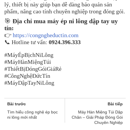
lý, thiết bị này giúp bạn dễ dàng bảo quản sản
phẩm, nâng cao tính chuyên nghiệp trong đóng gói.
🎯
Địa chỉ mua máy ép ni lông dập tay uy
tín:
👉
https://congngheductin.com
📞 Hotline tư vấn:
0924.396.333
#MáyÉpBịchNiLông
#MáyHànMiệngTúi
#ThiếtBịĐóngGóiGiáRẻ
#CôngNghệĐứcTín
#MáyDậpTayNiLông
Bài trước
Bài tiếp
Tìm hiểu công nghệ ép bọc
Máy Hàn Miệng Túi Dập
ni lông mới nhất
Chân – Giải Pháp Đóng Gói
Chuyên Nghiệp