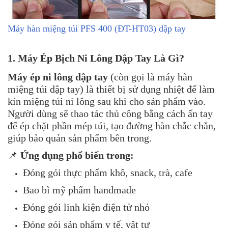
Máy hàn miệng túi PFS 400 (ĐT-HT03) dập tay
1. Máy Ép Bịch Ni Lông Dập Tay Là Gì?
Máy ép ni lông dập tay
(còn gọi là máy hàn
miệng túi dập tay) là thiết bị sử dụng nhiệt để làm
kín miệng túi ni lông sau khi cho sản phẩm vào.
Người dùng sẽ thao tác thủ công bằng cách ấn tay
để ép chặt phần mép túi, tạo đường hàn chắc chắn,
giúp bảo quản sản phẩm bên trong.
📌
Ứng dụng phổ biến trong:
Đóng gói thực phẩm khô, snack, trà, cafe
Bao bì mỹ phẩm handmade
Đóng gói linh kiện điện tử nhỏ
Đóng gói sản phẩm y tế, vật tư