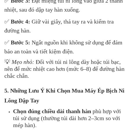
✅
Bước 3:
Đặt miệng túi ni lông vào giữa 2 thanh
nhiệt, sau đó dập tay hàn xuống.
✅
Bước 4:
Giữ vài giây, thả tay ra và kiểm tra
đường hàn.
✅
Bước 5:
Ngắt nguồn khi không sử dụng để đảm
bảo an toàn và tiết kiệm điện.
💡
Mẹo nhỏ:
Đối với túi ni lông dày hoặc túi bạc,
nên để mức nhiệt cao hơn (mức 6–8) để đường hàn
chắc chắn.
5. Những Lưu Ý Khi Chọn Mua Máy Ép Bịch Ni
Lông Dập Tay
Chọn đúng chiều dài thanh hàn
phù hợp với
túi sử dụng (thường túi dài hơn 2–3cm so với
mép hàn).