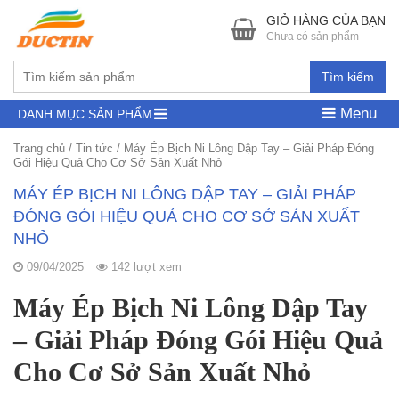
GIỎ HÀNG CỦA BẠN
Chưa có sản phẩm
Tìm kiếm
Menu
DANH MỤC SẢN PHẨM
Trang chủ
/
Tin tức
/
Máy Ép Bịch Ni Lông Dập Tay – Giải Pháp Đóng
Gói Hiệu Quả Cho Cơ Sở Sản Xuất Nhỏ
MÁY ÉP BỊCH NI LÔNG DẬP TAY – GIẢI PHÁP
ĐÓNG GÓI HIỆU QUẢ CHO CƠ SỞ SẢN XUẤT
NHỎ
09/04/2025
142 lượt xem
Máy Ép Bịch Ni Lông Dập Tay
– Giải Pháp Đóng Gói Hiệu Quả
Cho Cơ Sở Sản Xuất Nhỏ