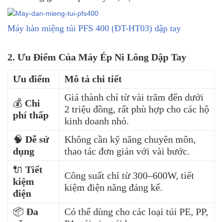
Máy hàn miệng túi PFS 400 (ĐT-HT03) dập tay
2. Ưu Điểm Của Máy Ép Ni Lông Dập Tay
Ưu điểm
Mô tả chi tiết
Giá thành chỉ từ vài trăm đến dưới
💰
Chi
2 triệu đồng, rất phù hợp cho các hộ
phí thấp
kinh doanh nhỏ.
🧠
Dễ sử
Không cần kỹ năng chuyên môn,
dụng
thao tác đơn giản với vài bước.
🔌
Tiết
Công suất chỉ từ 300–600W, tiết
kiệm
kiệm điện năng đáng kể.
điện
📦
Đa
Có thể dùng cho các loại túi PE, PP,