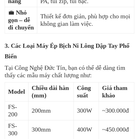
năng
PA, túi zip, túi bạc.
💼
Nhỏ
Thiết kế đơn giản, phù hợp cho mọi
gọn – dễ
không gian làm việc.
di chuyển
3. Các Loại Máy Ép Bịch Ni Lông Dập Tay Phổ
Biến
Tại Công Nghệ Đức Tín, bạn có thể dễ dàng tìm
thấy các mẫu máy chất lượng như:
Chiều dài hàn
Công
Giá tham
Model
(mm)
suất
khảo
FS-
200mm
300W
~300.000đ
200
FS-
300mm
400W
~450.000đ
300