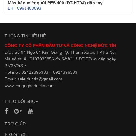
Máy hàn miệng túi PFS 400 (ĐT-HT03) dập tay
LH : 0961483893
THÔNG TIN LIÊN HỆ
CÔNG TY CỔ PHẦN ĐẦU TƯ VÀ CÔNG NGHỆ ĐỨC TÍN
Đ/c : Số 94 Ngõ 64 Kim Giang, Q. Thanh Xuân, TP.Hà Nội
Mã số thuế : 0107935856
do Sở KH & ĐT TPHN cấp ngày
27/07/2017
Hotline : 02422396333 – 0924396333
Email: sale.ductin@gmail.com
www.
congngheductin.com
THEO DÕI SHOP
TRỢ GIÚP
Giới thiệu