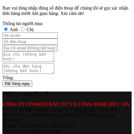
Bạn vui lòng nhập đúng số điện thoại để chúng tôi sẽ gọi xác nhận
đơn hàng trước khi giao hàng. Xin cảm ơn!
Thông tin người mua
Anh
Chị
Tổng:
Đặt hàng ngay
THÔNG TIN LIÊN HỆ
CÔNG TY CỔ PHẦN ĐẦU TƯ VÀ CÔNG NGHỆ ĐỨC TÍN
Đ/c : Số 94 Ngõ 64 Kim Giang, Q. Thanh Xuân, TP.Hà Nội
Mã số thuế : 0107935856
do Sở KH & ĐT TPHN cấp ngày
27/07/2017
Hotline : 02422396333 – 0924396333
Email: sale.ductin@gmail.com