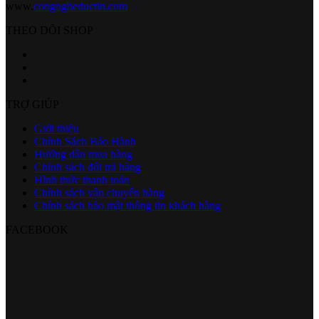
www.
congngheductin.com
THEO DÕI SHOP
TRỢ GIÚP
Giới thiệu
Chính Sách Bảo Hành
Hướng dẫn mua hàng
Chính sách đổi trả hàng
Hình thức thanh toán
Chính sách vận chuyển hàng
Chính sách bảo mật thông tin khách hàng
FACEBOOK