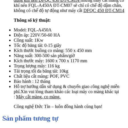
dùng khí nén DFQC 450 ĐT-CM14
nhưng máy cắt màng co
khí nén FQL-A450A ĐT-CM07 sẽ chỉ có chế độ dậm chân,
không có chế độ tự động như máy cắt
DFQC 450 ĐT-CM14
Thông số kỹ thuật:
Model: FQL-A450A
Điện áp: 220V/50-60 HA
Công suất: 1Kw
Tốc độ băng tải: 0-15 giây
Kích thước buồng co màng: 550 x 450 mm
Năng suất: 300-500 sản phẩm/giờ
Kích thước máy: 1600 x 700 x 1170 mm
Trọng lượng máy: 116 kg
Tải trọng tối đa băng tải: 10kg
Chất liệu cắt màng: POF, PVC
Bảo hành : 12 tháng
Hỗ trợ hướng dẫn sử dụng & chuyển giao
c
ông nghệ miễn
phí.
Xin vui lòng tham khảo các loại máy co màng khác tại
:
Máy cắt màng, co màng.
Công nghệ Đức Tín – luôn đồng hành cùng bạn!
Sản phẩm tương tự