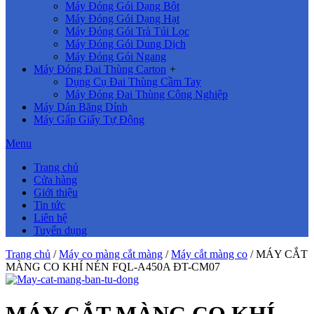
Máy Đóng Gói Dạng Bột
Máy Đóng Gói Dạng Hạt
Máy Đóng Gói Trà Túi Lọc
Máy Đóng Gói Dung Dịch
Máy Đóng Gói Ngang
Máy Đóng Đai Thùng Carton
+
Dụng Cụ Đai Thùng Cầm Tay
Máy Đóng Đai Thùng Công Nghiệp
Máy Dán Băng Dính
Máy Gấp Giấy Tự Động
Menu
Trang chủ
Cửa hàng
Giới thiệu
Tin tức
Liên hệ
Tuyển dụng
Trang chủ
/
Máy co màng cắt màng
/
Máy cắt màng co
/ MÁY CẮT
MÀNG CO KHÍ NÉN FQL-A450A ĐT-CM07
MÁY CẮT MÀNG CO KHÍ