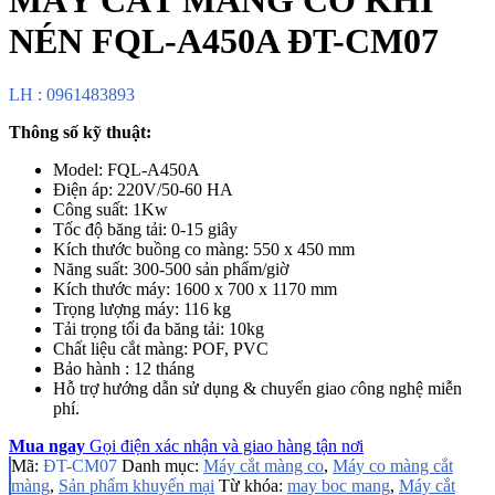
NÉN FQL-A450A ĐT-CM07
LH : 0961483893
Thông số kỹ thuật:
Model: FQL-A450A
Điện áp: 220V/50-60 HA
Công suất: 1Kw
Tốc độ băng tải: 0-15 giây
Kích thước buồng co màng: 550 x 450 mm
Năng suất: 300-500 sản phẩm/giờ
Kích thước máy: 1600 x 700 x 1170 mm
Trọng lượng máy: 116 kg
Tải trọng tối đa băng tải: 10kg
Chất liệu cắt màng: POF, PVC
Bảo hành : 12 tháng
Hỗ trợ hướng dẫn sử dụng & chuyển giao
c
ông nghệ miễn
phí.
Mua ngay
Gọi điện xác nhận và giao hàng tận nơi
Mã:
ĐT-CM07
Danh mục:
Máy cắt màng co
,
Máy co màng cắt
màng
,
Sản phẩm khuyến mại
Từ khóa:
may boc mang
,
Máy cắt