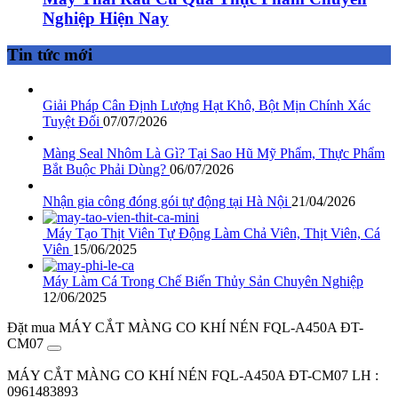
Nghiệp Hiện Nay
Tin tức mới
Giải Pháp Cân Định Lượng Hạt Khô, Bột Mịn Chính Xác
Tuyệt Đối
07/07/2026
Màng Seal Nhôm Là Gì? Tại Sao Hũ Mỹ Phẩm, Thực Phẩm
Bắt Buộc Phải Dùng?
06/07/2026
Nhận gia công đóng gói tự động tại Hà Nội
21/04/2026
Máy Tạo Thịt Viên Tự Động Làm Chả Viên, Thịt Viên, Cá
Viên
15/06/2025
Máy Làm Cá Trong Chế Biến Thủy Sản Chuyên Nghiệp
12/06/2025
Đặt mua MÁY CẮT MÀNG CO KHÍ NÉN FQL-A450A ĐT-
CM07
MÁY CẮT MÀNG CO KHÍ NÉN FQL-A450A ĐT-CM07
LH :
0961483893