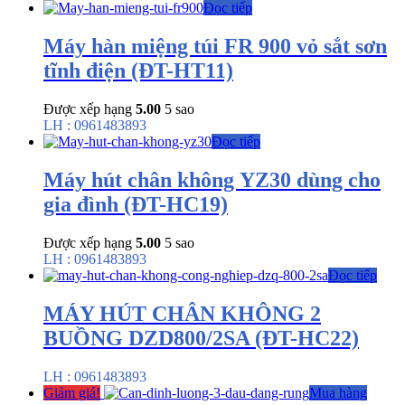
Đọc tiếp
Máy hàn miệng túi FR 900 vỏ sắt sơn
tĩnh điện (ĐT-HT11)
Được xếp hạng
5.00
5 sao
LH : 0961483893
Đọc tiếp
Máy hút chân không YZ30 dùng cho
gia đình (ĐT-HC19)
Được xếp hạng
5.00
5 sao
LH : 0961483893
Đọc tiếp
MÁY HÚT CHÂN KHÔNG 2
BUỒNG DZD800/2SA (ĐT-HC22)
LH : 0961483893
Giảm giá!
Mua hàng