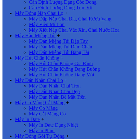
Cân Định Lượng Dạng Cốc Đong
Cân Định Lượng Dạng Trục Vít
Máy Đóng Nắp Chai Lọ
+
Máy Dập Nắp Chai Bia, Chai Rượu Vang
Máy Viền Mí Lon
Máy Xiết Nắp Chai Vắc Xin, Chai Nước Hoa
Máy Hàn Miệng Túi
+
Máy Dán Miệng Túi Dập Tay
Máy Dán Miệng Túi Dậm Chân
Máy Dán Miệng Túi Băng Tải
Máy Hút Chân Không
+
Máy Hút Chân Không Gia Đình
Máy Hút Chân Không Dạng Buồng
Máy Hút Chân Không Dạng Vòi
Máy Dán Nhãn Chai Lọ
+
Máy Dán Nhãn Chai Tròn
Máy Dán Nhãn Chai Dẹp
Máy Dán Nhãn Bề Mặt Trên
Máy Co Màng Cắt Màng
+
Máy Co Màng
Máy Cắt Màng Co
Máy In Date
+
Máy In Date Dạng Nhiệt
Máy In Phun
Máy Đóng Gói Tự Động
+