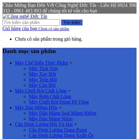
Chào Mừng Bạn Đến Với Công Nghệ Đức Tín - Liên Hệ 0924 396
333 - 0961 483 893 để chúng tôi tư vấn cho bạn
Tìm kiếm
Giỏ hàng của bạn
Chưa có sản phẩm
Chưa có sản phẩm trong giỏ hàng.
Danh mục sản phẩm
Máy Chế Biến Thực Phẩm
+
Máy Thái Thịt
Máy Xay Bột
Máy Trộn Bột
Máy Cán Bột
Máy Chiết Rót Chất Lỏng
+
Máy Bơm Chất Lỏng
Máy Chiết Rót Dùng Pít Tông
Máy Dán Miệng Hộp
+
Máy Dán Màng Seal Màng Nhôm
Máy Dán Màng Nilon
Cân Định Lượng Bột Và Hạt
+
Cân Định Lượng Dạng Rung
Cân Định Lượng Dạng Xoắn Ốc