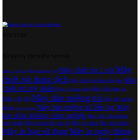
YOUTUBE
TỪ KHÓA TÌM KIẾM NHANH
Máy
Máy chiết rót 1 vòi
Máy bơm dung dịch
Dụng cụ xiết đai
chiết rót dung dịch
Máy
Máy chiết rót dùng khí nén
chiết rót mỹ phẩm
Máy cắt màng co
Máy co màng nhiệt
Máy dán miệng túi
Máy cắt thịt
Máy dán màng
Máy hàn miệng túi liên tục
Máy
nhôm
Máy dán nhãn
hút chân không công nghiệp
Máy hút chân không
Máy in date lên tem nhãn
thực phẩm
Máy in date lên chai lọ
Máy in hạn sử dụng
Máy in ngày tháng